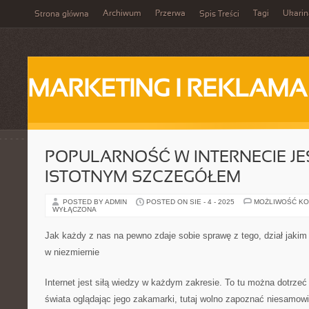
Archiwum
Przerwa
Tagi
Ukarin
Strona główna
Spis Treści
MARKETING I REKLAMA
POPULARNOŚĆ W INTERNECIE J
ISTOTNYM SZCZEGÓŁEM
POSTED BY ADMIN
POSTED ON SIE - 4 - 2025
MOŻLIWOŚĆ K
WYŁĄCZONA
Jak każdy z nas na pewno zdaje sobie sprawę z tego, dział jakim j
w niezmiernie
Internet jest siłą wiedzy w każdym zakresie. To tu można dotrz
świata oglądając jego zakamarki, tutaj wolno zapoznać niesamowi