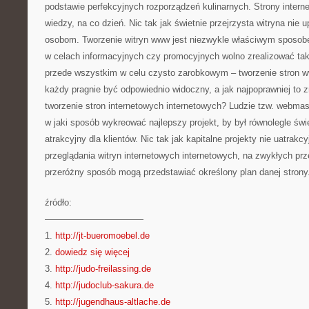
podstawie perfekcyjnych rozporządzeń kulinarnych. Strony internet
wiedzy, na co dzień. Nic tak jak świetnie przejrzysta witryna nie 
osobom. Tworzenie witryn www jest niezwykle właściwym sposobe
w celach informacyjnych czy promocyjnych wolno zrealizować ta
przede wszystkim w celu czysto zarobkowym – tworzenie stron ww
każdy pragnie być odpowiednio widoczny, a jak najpoprawniej to zr
tworzenie stron internetowych internetowych? Ludzie tzw. webmas
w jaki sposób wykreować najlepszy projekt, by był równolegle świe
atrakcyjny dla klientów. Nic tak jak kapitalne projekty nie uatrakc
przeglądania witryn internetowych internetowych, na zwykłych prz
przeróżny sposób mogą przedstawiać określony plan danej strony
źródło:
———————————
1.
http://jt-bueromoebel.de
2.
dowiedz się więcej
3.
http://judo-freilassing.de
4.
http://judoclub-sakura.de
5.
http://jugendhaus-altlache.de