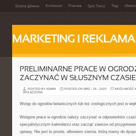
Archiwum
Przerwa
Tagi
Ukarin
Strona główna
Spis Treści
MARKETING I REKLAMA
PRELIMINARNE PRACE W OGROD
ZACZYNAĆ W SŁUSZNYM CZASIE
POSTED BY ADMIN
POSTED ON WRZ - 18 - 2025
MOŻLIWOŚĆ 
WYŁĄCZONA
Wstęp do ogrodów botanicznych lub też zoologicznych jest w wi
Wstępne prace w ogrodzie należy zaczynać w odpowiednim czas
specjalistycznym kalendarzu oraz zacząć zawsze od przygotowan
uprawy. Nie jest to proste, albowiem ziemia, którą mamy do dyspo