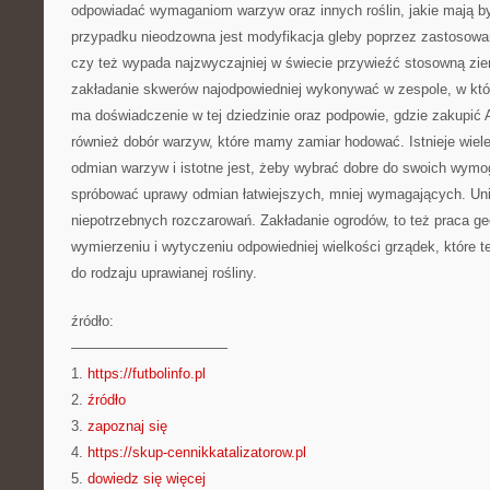
odpowiadać wymaganiom warzyw oraz innych roślin, jakie mają b
przypadku nieodzowna jest modyfikacja gleby poprzez zastosowa
czy też wypada najzwyczajniej w świecie przywieźć stosowną zie
zakładanie skwerów najodpowiedniej wykonywać w zespole, w któ
ma doświadczenie w tej dziedzinie oraz podpowie, gdzie zakupi
również dobór warzyw, które mamy zamiar hodować. Istnieje wie
odmian warzyw i istotne jest, żeby wybrać dobre do swoich wym
spróbować uprawy odmian łatwiejszych, mniej wymagających. Uni
niepotrzebnych rozczarowań. Zakładanie ogrodów, to też praca ge
wymierzeniu i wytyczeniu odpowiedniej wielkości grządek, które
do rodzaju uprawianej rośliny.
źródło:
———————————
1.
https://futbolinfo.pl
2.
źródło
3.
zapoznaj się
4.
https://skup-cennikkatalizatorow.pl
5.
dowiedz się więcej