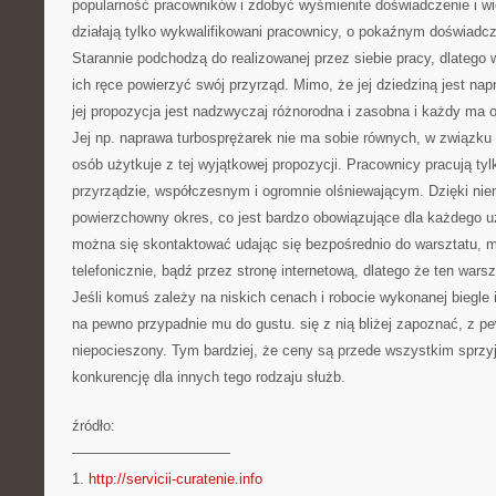
popularność pracowników i zdobyć wyśmienite doświadczenie i w
działają tylko wykwalifikowani pracownicy, o pokaźnym doświadcz
Starannie podchodzą do realizowanej przez siebie pracy, dlatego 
ich ręce powierzyć swój przyrząd. Mimo, że jej dziedziną jest n
jej propozycja jest nadzwyczaj różnorodna i zasobna i każdy ma o
Jej np. naprawa turbosprężarek nie ma sobie równych, w związku 
osób użytkuje z tej wyjątkowej propozycji. Pracownicy pracują ty
przyrządzie, współczesnym i ogromnie olśniewającym. Dzięki nie
powierzchowny okres, co jest bardzo obowiązujące dla każdego 
można się skontaktować udając się bezpośrednio do warsztatu, 
telefonicznie, bądź przez stronę internetową, dlatego że ten warsz
Jeśli komuś zależy na niskich cenach i robocie wykonanej biegle i s
na pewno przypadnie mu do gustu. się z nią bliżej zapoznać, z pe
niepocieszony. Tym bardziej, że ceny są przede wszystkim sprzy
konkurencję dla innych tego rodzaju służb.
źródło:
———————————
1.
http://servicii-curatenie.info