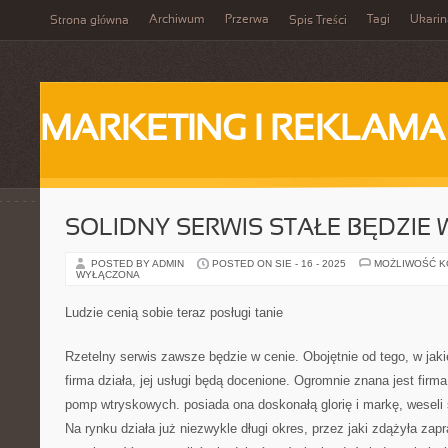
Archiwum
Przerwa
Tagi
Ukarin
Strona główna
Spis Treści
MARKETING I REKLAMA
SOLIDNY SERWIS STAŁE BĘDZIE 
POSTED BY ADMIN
POSTED ON SIE - 16 - 2025
MOŻLIWOŚĆ 
WYŁĄCZONA
Ludzie cenią sobie teraz posługi tanie
Rzetelny serwis zawsze będzie w cenie. Obojętnie od tego, w jaki
firma działa, jej usługi będą docenione. Ogromnie znana jest firma,
pomp wtryskowych. posiada ona doskonałą glorię i markę, weseli s
Na rynku działa już niezwykle długi okres, przez jaki zdążyła za