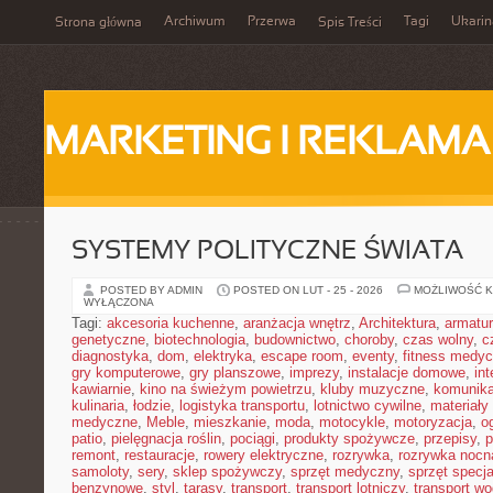
Archiwum
Przerwa
Tagi
Ukarin
Strona główna
Spis Treści
MARKETING I REKLAMA
SYSTEMY POLITYCZNE ŚWIATA
POSTED BY ADMIN
POSTED ON LUT - 25 - 2026
MOŻLIWOŚĆ 
WYŁĄCZONA
Tagi:
akcesoria kuchenne
,
aranżacja wnętrz
,
Architektura
,
armatu
genetyczne
,
biotechnologia
,
budownictwo
,
choroby
,
czas wolny
,
c
diagnostyka
,
dom
,
elektryka
,
escape room
,
eventy
,
fitness medy
gry komputerowe
,
gry planszowe
,
imprezy
,
instalacje domowe
,
in
kawiarnie
,
kino na świeżym powietrzu
,
kluby muzyczne
,
komunika
kulinaria
,
łodzie
,
logistyka transportu
,
lotnictwo cywilne
,
materiały
medyczne
,
Meble
,
mieszkanie
,
moda
,
motocykle
,
motoryzacja
,
o
patio
,
pielęgnacja roślin
,
pociągi
,
produkty spożywcze
,
przepisy
,
p
remont
,
restauracje
,
rowery elektryczne
,
rozrywka
,
rozrywka nocn
samoloty
,
sery
,
sklep spożywczy
,
sprzęt medyczny
,
sprzęt specja
benzynowe
,
styl
,
tarasy
,
transport
,
transport lotniczy
,
transport w