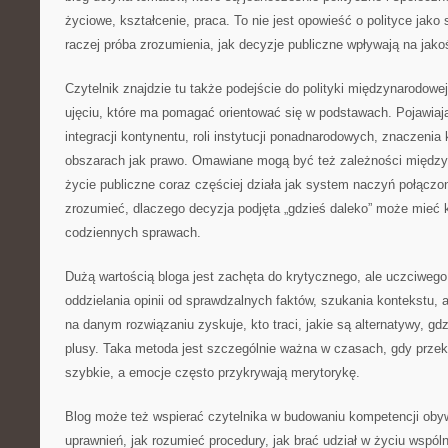
życiowe, kształcenie, praca. To nie jest opowieść o polityce jako
raczej próba zrozumienia, jak decyzje publiczne wpływają na jako
Czytelnik znajdzie tu także podejście do polityki międzynarodowej 
ujęciu, które ma pomagać orientować się w podstawach. Pojawiaj
integracji kontynentu, roli instytucji ponadnarodowych, znaczenia 
obszarach jak prawo. Omawiane mogą być też zależności międz
życie publiczne coraz częściej działa jak system naczyń połączon
zrozumieć, dlaczego decyzja podjęta „gdzieś daleko” może mieć
codziennych sprawach.
Dużą wartością bloga jest zachęta do krytycznego, ale uczciwego
oddzielania opinii od sprawdzalnych faktów, szukania kontekstu, 
na danym rozwiązaniu zyskuje, kto traci, jakie są alternatywy, gd
plusy. Taka metoda jest szczególnie ważna w czasach, gdy prze
szybkie, a emocje często przykrywają merytorykę.
Blog może też wspierać czytelnika w budowaniu kompetencji obyw
uprawnień, jak rozumieć procedury, jak brać udział w życiu wspó