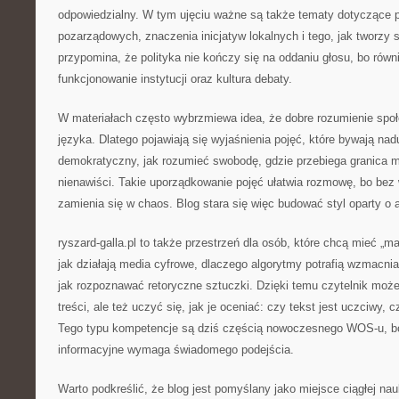
odpowiedzialny. W tym ujęciu ważne są także tematy dotyczące par
pozarządowych, znaczenia inicjatyw lokalnych i tego, jak tworzy s
przypomina, że polityka nie kończy się na oddaniu głosu, bo równi
funkcjonowanie instytucji oraz kultura debaty.
W materiałach często wybrzmiewa idea, że dobre rozumienie spo
języka. Dlatego pojawiają się wyjaśnienia pojęć, które bywają n
demokratyczny, jak rozumieć swobodę, gdzie przebiega granica 
nienawiści. Takie uporządkowanie pojęć ułatwia rozmowę, bo bez
zamienia się w chaos. Blog stara się więc budować styl oparty o 
ryszard-galla.pl to także przestrzeń dla osób, które chcą mieć „m
jak działają media cyfrowe, dlaczego algorytmy potrafią wzmacniać
jak rozpoznawać retoryczne sztuczki. Dzięki temu czytelnik moż
treści, ale też uczyć się, jak je oceniać: czy tekst jest uczciwy, 
Tego typu kompetencje są dziś częścią nowoczesnego WOS-u, b
informacyjne wymaga świadomego podejścia.
Warto podkreślić, że blog jest pomyślany jako miejsce ciągłej nau