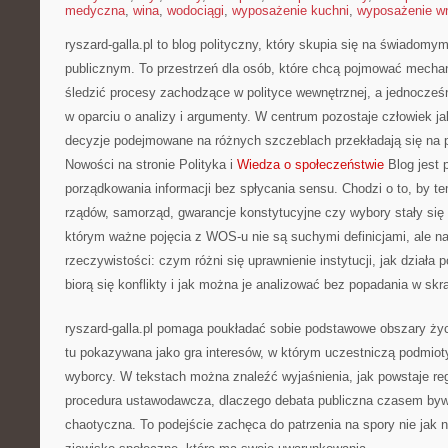
medyczna
,
wina
,
wodociągi
,
wyposażenie kuchni
,
wyposażenie wn
ryszard-galla.pl to blog polityczny, który skupia się na świadomy
publicznym. To przestrzeń dla osób, które chcą pojmować mecha
śledzić procesy zachodzące w polityce wewnętrznej, a jednocze
w oparciu o analizy i argumenty. W centrum pozostaje człowiek jak
decyzje podejmowane na różnych szczeblach przekładają się na 
Nowości na stronie Polityka i
Wiedza o społeczeństwie
Blog jest 
porządkowania informacji bez spłycania sensu. Chodzi o to, by t
rządów, samorząd, gwarancje konstytucyjne czy wybory stały się 
którym ważne pojęcia z WOS-u nie są suchymi definicjami, ale na
rzeczywistości: czym różni się uprawnienie instytucji, jak działa
biorą się konflikty i jak można je analizować bez popadania w skra
ryszard-galla.pl pomaga poukładać sobie podstawowe obszary życi
tu pokazywana jako gra interesów, w którym uczestniczą podmiot
wyborcy. W tekstach można znaleźć wyjaśnienia, jak powstaje reg
procedura ustawodawcza, dlaczego debata publiczna czasem by
chaotyczna. To podejście zachęca do patrzenia na spory nie jak n