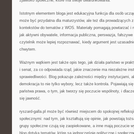
zjawisko społeczne, które ma swoje uwarunkowania.
Istotnym elementem bloga jest edukacyjna funkcja dla osób uczą
może być przydatna dla maturzystów, ale też dla prowadzących za
kontekstów do tematów z WOS. Materiały pomagają powtarzać i r
jak aktywni obywatele, informacja publiczna, perswazja, fałszywe 
czytelnik może lepiej rozpoznawać, kiedy argument jest uzasadnio
chwytem.
Ważnym wątkiem jest także opis tego, jak działa państwo w prak
i senat, za co odpowiada rząd, jakie znaczenie ma niezależne ins
sprawiedliwości. Blog pokazuje zależności między instytucjami, a
demokracja to nie tylko wybory, lecz także kontrola. Pojawiają si
państwa prawa, o tym, jak tworzy się poczucie wspólnoty, i dlacz
się jawność.
ryszard-galla.pl może być również miejscem do spokojnej refleksj
społecznymi: nad tym, jak kształtują się opinie, jak powstają toż
grupy społeczne czują się zaopiekowane, a inne mają poczucie w
blog dotyka tematów, które są jednocześnie polityczne i społeczn