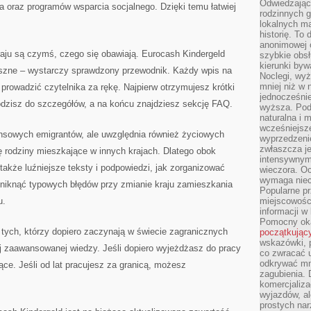
Odwiedzając 
ia oraz programów wsparcia socjalnego. Dzięki temu łatwiej
rodzinnych g
lokalnych ma
historię. To
anonimowej o
raju są czymś, czego się obawiają. Eurocash Kindergeld
szybkie obsł
kierunki byw
aszne – wystarczy sprawdzony przewodnik. Każdy wpis na
Noclegi, wyż
mniej niż w 
 prowadzić czytelnika za rękę. Najpierw otrzymujesz krótki
jednocześni
odzisz do szczegółów, a na końcu znajdziesz sekcję FAQ.
wyższa. Podr
naturalna i 
wcześniejsz
ansowych emigrantów, ale uwzględnia również życiowych
wyprzedzenie
zwłaszcza je
ę rodziny mieszkające w innych krajach. Dlatego obok
intensywnym
także luźniejsze teksty i podpowiedzi, jak zorganizować
wieczora. Oc
wymaga niec
uniknąć typowych błędów przy zmianie kraju zamieszkania
Popularne pr
u.
miejscowośc
informacji w
Pomocny oka
tych, którzy dopiero zaczynają w świecie zagranicznych
początkując
wskazówki, p
ej zaawansowanej wiedzy. Jeśli dopiero wyjeżdżasz do pracy
co zwracać u
odkrywać mn
ące. Jeśli od lat pracujesz za granicą, możesz
zagubienia. 
komercjaliza
wyjazdów, al
prostych na