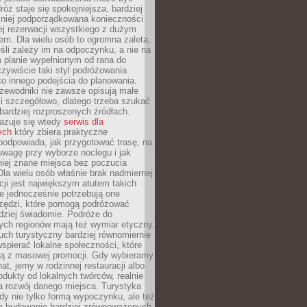
óż staje się spokojniejsza, bardziej
mniej podporządkowana konieczności
ej rezerwacji wszystkiego z dużym
m. Dla wielu osób to ogromna zaleta,
śli zależy im na odpoczynku, a nie na
 planie wypełnionym od rana do
zywiście taki styl podróżowania
o innego podejścia do planowania.
zewodniki nie zawsze opisują małe
i szczegółowo, dlatego trzeba szukać
 bardziej rozproszonych źródłach.
zuje się wtedy
serwis dla
ych
który zbiera praktyczne
odpowiada, jak przygotować trasę, na
wagę przy wyborze noclegu i jak
iej znane miejsca bez poczucia
Dla wielu osób właśnie brak nadmiernej
cji jest największym atutem takich
e jednocześnie potrzebują one
rzędzi, które pomogą podróżować
rdziej świadomie. Podróże do
ych regionów mają też wymiar etyczny.
uch turystyczny bardziej równomiernie
wspierać lokalne społeczności, które
ają z masowej promocji. Gdy wybieramy
at, jemy w rodzinnej restauracji albo
dukty od lokalnych twórców, realnie
 rozwój danego miejsca. Turystyka
edy nie tylko formą wypoczynku, ale też
 budowanie bardziej zrównoważonych