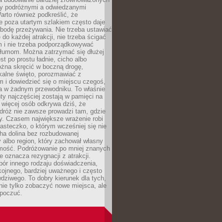
dzy podróżnymi a odwiedzanymi
arto również podkreślić, że
e poza utartym szlakiem często daje
bodę przeżywania. Nie trzeba ustawiać
 do każdej atrakcji, nie trzeba ścigać
m i nie trzeba podporządkowywać
 tłumom. Można zatrzymać się dłużej
st po prostu ładnie, cicho albo
ożna skręcić w boczną drogę,
kalne święto, porozmawiać z
 i dowiedzieć się o miejscu czegoś,
a w żadnym przewodniku. To właśnie
y najczęściej zostają w pamięci na
 więcej osób odkrywa dziś, że
dróż nie zawsze prowadzi tam, gdzie
y. Czasem największe wrażenie robi
iasteczko, o którym wcześniej się nie
cha dolina bez rozbudowanej
ry albo region, który zachował własny
amość. Podróżowanie po mniej znanych
e oznacza rezygnacji z atrakcji.
ór innego rodzaju doświadczenia,
kojnego, bardziej uważnego i często
wdziwego. To dobry kierunek dla tych,
nie tylko zobaczyć nowe miejsca, ale
 poczuć.