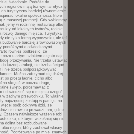
rdziej świadomie. Podróże do
ych regionów mają też wymiar etyczny.
uch turystyczny bardziej równomiernie
wspierać lokalne społeczności, które
ają z masowej promocji. Gdy wybieramy
at, jemy w rodzinnej restauracji albo
dukty od lokalnych twórców, realnie
 rozwój danego miejsca. Turystyka
edy nie tylko formą wypoczynku, ale też
 budowanie bardziej zrównoważonych
dzy podróżnymi a odwiedzanymi
arto również podkreślić, że
e poza utartym szlakiem często daje
bodę przeżywania. Nie trzeba ustawiać
 do każdej atrakcji, nie trzeba ścigać
m i nie trzeba podporządkowywać
 tłumom. Można zatrzymać się dłużej
st po prostu ładnie, cicho albo
ożna skręcić w boczną drogę,
kalne święto, porozmawiać z
 i dowiedzieć się o miejscu czegoś,
a w żadnym przewodniku. To właśnie
y najczęściej zostają w pamięci na
 więcej osób odkrywa dziś, że
dróż nie zawsze prowadzi tam, gdzie
y. Czasem największe wrażenie robi
iasteczko, o którym wcześniej się nie
cha dolina bez rozbudowanej
ry albo region, który zachował własny
amość. Podróżowanie po mniej znanych