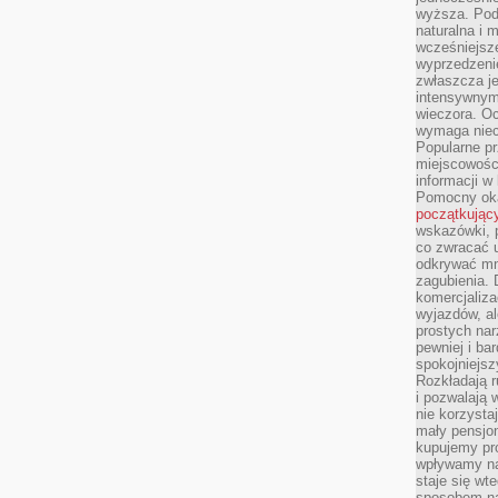
wyższa. Podr
naturalna i 
wcześniejsz
wyprzedzenie
zwłaszcza je
intensywnym
wieczora. Oc
wymaga niec
Popularne pr
miejscowośc
informacji w
Pomocny oka
początkując
wskazówki, p
co zwracać u
odkrywać mn
zagubienia. 
komercjaliza
wyjazdów, al
prostych na
pewniej i ba
spokojniejsz
Rozkładają r
i pozwalają 
nie korzyst
mały pensjon
kupujemy pro
wpływamy na
staje się wt
sposobem na