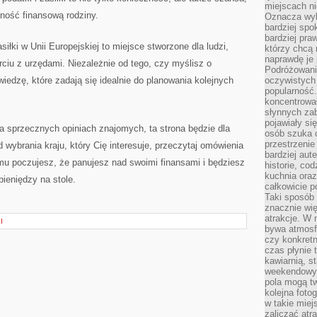
miejscach ni
ność finansową rodziny.
Oznacza wyb
bardziej spo
bardziej pra
siłki w Unii Europejskiej to miejsce stworzone dla ludzi,
którzy chcą 
naprawdę je
rciu z urzędami. Niezależnie od tego, czy myślisz o
Podróżowani
wiedzę, które zadają się idealnie do planowania kolejnych
oczywistych
popularność.
koncentrował
słynnych zab
pojawiały si
na sprzecznych opiniach znajomych, ta strona będzie dla
osób szuka 
przestrzenie
 wybrania kraju, który Cię interesuje, przeczytaj omówienia
bardziej aut
temu poczujesz, że panujesz nad swoimi finansami i będziesz
historie, co
kuchnia oraz
ieniędzy na stole.
całkowicie 
Taki sposób
znacznie wię
atrakcje. W
I
bywa atmosfe
czy konkretn
czas płynie 
kawiarnią, st
weekendowy 
pola mogą tw
kolejna foto
w takie miej
zaliczać atr