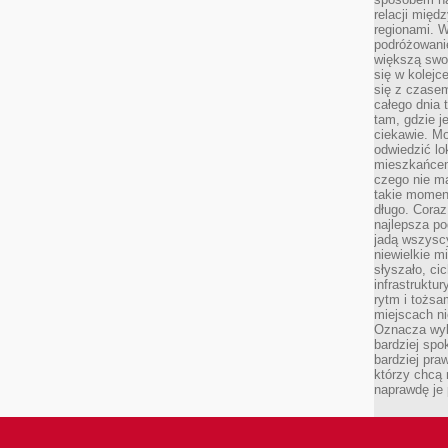
relacji mię
regionami. W
podróżowani
większą swo
się w kolejce
się z czase
całego dnia
tam, gdzie je
ciekawie. M
odwiedzić lo
mieszkańcem
czego nie m
takie moment
długo. Coraz
najlepsza po
jadą wszysc
niewielkie m
słyszało, ci
infrastruktu
rytm i tożs
miejscach ni
Oznacza wyb
bardziej spo
bardziej pra
którzy chcą 
naprawdę je