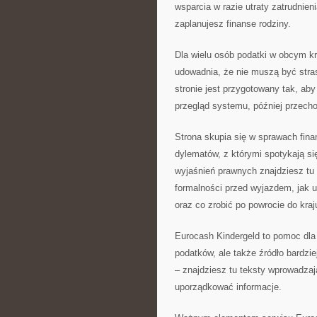
wsparcia w razie utraty zatrudnien
zaplanujesz finanse rodziny.
Dla wielu osób podatki w obcym k
udowadnia, że nie muszą być str
stronie jest przygotowany tak, aby
przegląd systemu, później przech
Strona skupia się w sprawach fin
dylematów, z którymi spotykają si
wyjaśnień prawnych znajdziesz tu 
formalności przed wyjazdem, jak 
oraz co zrobić po powrocie do kraj
Eurocash Kindergeld to pomoc dla 
podatków, ale także źródło bardzi
– znajdziesz tu teksty wprowadzaj
uporządkować informacje.