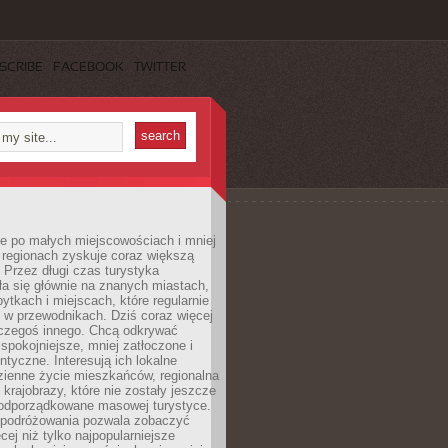
SCRIBE
FACEBOOK
TWITTER
e po małych miejscowościach i mniej
 regionach zyskuje coraz większą
 Przez długi czas turystyka
a się głównie na znanych miastach,
ytkach i miejscach, które regularnie
ę w przewodnikach. Dziś coraz więcej
czegoś innego. Chcą odkrywać
 spokojniejsze, mniej zatłoczone i
entyczne. Interesują ich lokalne
dzienne życie mieszkańców, regionalna
 krajobrazy, które nie zostały jeszcze
podporządkowane masowej turystyce.
 podróżowania pozwala zobaczyć
cej niż tylko najpopularniejsze