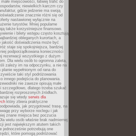
małe miejscowości, łatwiej trafić do
ospodarstw, niewielkich karczm czy
nufaktur, gdzie jedzenie ma swoją
 doświadczenie znacznie różni się od
ferty nastawionej wyłącznie na
użenie turystów. Mniej popularne
ają także korzystniejsze finansowo.
ywienie i bilety wstępu często kosztują
najbardziej obleganych kurortach, a
e jakość doświadczenia może być
óż staje się spokojniejsza, bardziej
mniej podporządkowana konieczności
ej rezerwacji wszystkiego z dużym
m. Dla wielu osób to ogromna zaleta,
śli zależy im na odpoczynku, a nie na
 planie wypełnionym od rana do
zywiście taki styl podróżowania
o innego podejścia do planowania.
zewodniki nie zawsze opisują małe
i szczegółowo, dlatego trzeba szukać
 bardziej rozproszonych źródłach.
zuje się wtedy
serwis dla
ych
który zbiera praktyczne
odpowiada, jak przygotować trasę, na
wagę przy wyborze noclegu i jak
iej znane miejsca bez poczucia
Dla wielu osób właśnie brak nadmiernej
cji jest największym atutem takich
e jednocześnie potrzebują one
rzędzi, które pomogą podróżować