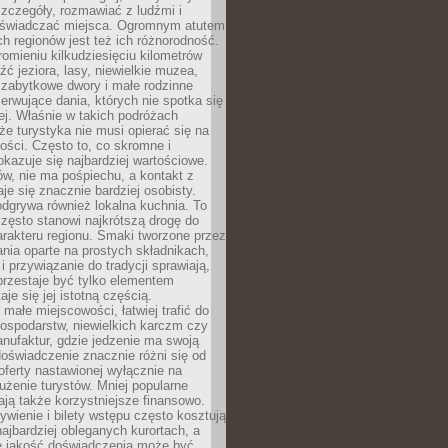
zczegóły, rozmawiać z ludźmi i
świadczać miejsca. Ogromnym atutem
h regionów jest też ich różnorodność.
mieniu kilkudziesięciu kilometrów
ć jeziora, lasy, niewielkie muzea,
 zabytkowe dwory i małe rodzinne
serwujące dania, których nie spotka się
iej. Właśnie w takich podróżach
e turystyka nie musi opierać się na
ości. Często to, co skromne i
okazuje się najbardziej wartościowe.
w, nie ma pośpiechu, a kontakt z
je się znacznie bardziej osobisty.
dgrywa również lokalna kuchnia. To
zęsto stanowi najkrótszą drogę do
rakteru regionu. Smaki tworzone przez
ania oparte na prostych składnikach,
 przywiązanie do tradycji sprawiają,
przestaje być tylko elementem
aje się jej istotną częścią.
małe miejscowości, łatwiej trafić do
ospodarstw, niewielkich karczm czy
nufaktur, gdzie jedzenie ma swoją
 doświadczenie znacznie różni się od
ferty nastawionej wyłącznie na
użenie turystów. Mniej popularne
ają także korzystniejsze finansowo.
ywienie i bilety wstępu często kosztują
najbardziej obleganych kurortach, a
e jakość doświadczenia może być