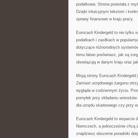
podatkowa. Strona powstała z myśl
Dzięki intuicyjnym tekstom i kon
sprawy finansowe w kraju pracy.
Eurocash Kindergeld to nie tylko
podatkach i zasiłkach w popularny
dotyczące różnorodnych systemów 
temu łatwo porównasz, jak są zorg
obowiązują w danym kraju oraz jak
Misją strony Eurocash Kindergeld
Zamiast urzędowego żargonu otrzymu
wygląda w codziennym życiu. Pro
pomyłek przy składaniu wniosków 
dla urzędu skarbowego czy przy w
Eurocash Kindergeld to wsparcie d
Niemczech, a jednocześnie chcą z
znajdziesz obszerne poradniki do