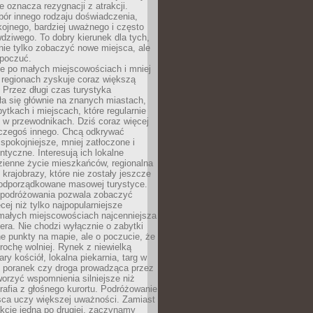
e oznacza rezygnacji z atrakcji.
ór innego rodzaju doświadczenia,
kojnego, bardziej uważnego i często
wdziwego. To dobry kierunek dla tych,
nie tylko zobaczyć nowe miejsca, ale
 poczuć.
e po małych miejscowościach i mniej
 regionach zyskuje coraz większą
 Przez długi czas turystyka
a się głównie na znanych miastach,
ytkach i miejscach, które regularnie
ę w przewodnikach. Dziś coraz więcej
czegoś innego. Chcą odkrywać
 spokojniejsze, mniej zatłoczone i
entyczne. Interesują ich lokalne
dzienne życie mieszkańców, regionalna
 krajobrazy, które nie zostały jeszcze
podporządkowane masowej turystyce.
 podróżowania pozwala zobaczyć
cej niż tylko najpopularniejsze
 małych miejscowościach najcenniejsza
ra. Nie chodzi wyłącznie o zabytki
e punkty na mapie, ale o poczucie, że
trochę wolniej. Rynek z niewielką
ary kościół, lokalna piekarnia, targ w
poranek czy droga prowadząca przez
orzyć wspomnienia silniejsze niż
grafia z głośnego kurortu. Podróżowanie
sca uczy większej uważności. Zamiast
akcje jedna po drugiej, zaczynamy