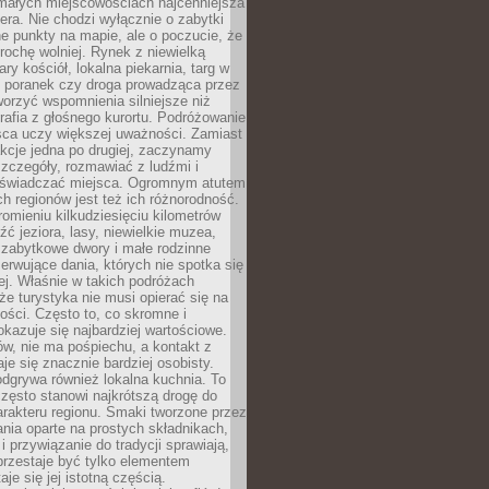
 małych miejscowościach najcenniejsza
ra. Nie chodzi wyłącznie o zabytki
e punkty na mapie, ale o poczucie, że
trochę wolniej. Rynek z niewielką
ary kościół, lokalna piekarnia, targ w
poranek czy droga prowadząca przez
orzyć wspomnienia silniejsze niż
grafia z głośnego kurortu. Podróżowanie
sca uczy większej uważności. Zamiast
akcje jedna po drugiej, zaczynamy
zczegóły, rozmawiać z ludźmi i
świadczać miejsca. Ogromnym atutem
h regionów jest też ich różnorodność.
mieniu kilkudziesięciu kilometrów
ć jeziora, lasy, niewielkie muzea,
 zabytkowe dwory i małe rodzinne
serwujące dania, których nie spotka się
iej. Właśnie w takich podróżach
e turystyka nie musi opierać się na
ości. Często to, co skromne i
okazuje się najbardziej wartościowe.
w, nie ma pośpiechu, a kontakt z
je się znacznie bardziej osobisty.
dgrywa również lokalna kuchnia. To
zęsto stanowi najkrótszą drogę do
rakteru regionu. Smaki tworzone przez
ania oparte na prostych składnikach,
 przywiązanie do tradycji sprawiają,
przestaje być tylko elementem
aje się jej istotną częścią.