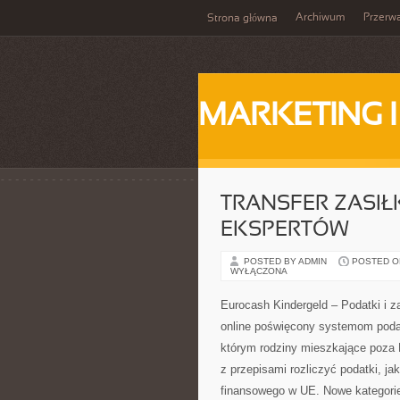
Archiwum
Przerw
Strona główna
MARKETING 
TRANSFER ZASIŁ
EKSPERTÓW
POSTED BY ADMIN
POSTED ON 
WYŁĄCZONA
Eurocash Kindergeld – Podatki i z
online poświęcony systemom podat
którym rodziny mieszkające poza 
z przepisami rozliczyć podatki, j
finansowego w UE. Nowe kategorie