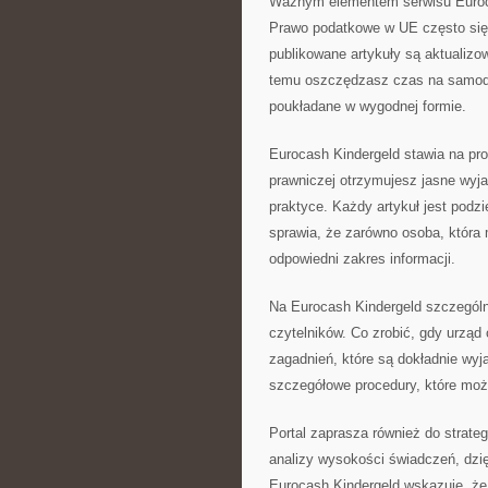
Ważnym elementem serwisu Euroca
Prawo podatkowe w UE często się z
publikowane artykuły są aktualiz
temu oszczędzasz czas na samodz
poukładane w wygodnej formie.
Eurocash Kindergeld stawia na pro
prawniczej otrzymujesz jasne wyj
praktyce. Każdy artykuł jest podz
sprawia, że zarówno osoba, która 
odpowiedni zakres informacji.
Na Eurocash Kindergeld szczegól
czytelników. Co zrobić, gdy urząd 
zagadnień, które są dokładnie wy
szczegółowe procedury, które moż
Portal zaprasza również do strate
analizy wysokości świadczeń, dzi
Eurocash Kindergeld wskazuje, że p