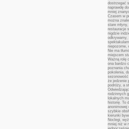
dostrzegać s
naprawdę do
mniej znanyc
Czasem w pro
można znaleź
stare młyny,
restauracje 
nigdzie indz
odkrywamy, ż
spektakularn
niepozorne, 
Nie ma tłumó
miejscem sta
Ważną rolę o
ona bardzo c
poznania cha
pokolenia, d
sezonowość i
że jedzenie 
podróży, a st
Odwiedzając 
rodzinnych g
lokalnych ma
historię. To
anonimowej o
szybkie obsł
kierunki byw
Noclegi, wyż
mniej niż w 
jednocześni