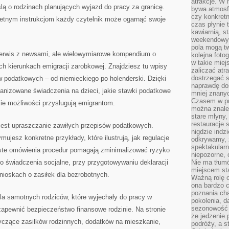
atrakcje. W
ą o rodzinach planujących wyjazd do pracy za granicę.
bywa atmosfe
czy konkretn
kretnym instrukcjom każdy czytelnik może ogarnąć swoje
czas płynie 
kawiarnią, st
weekendowy 
pola mogą tw
 serwis z newsami, ale wielowymiarowe kompendium o
kolejna foto
w takie miej
ch kierunkach emigracji zarobkowej. Znajdziesz tu wpisy
zaliczać atr
dostrzegać s
podatkowych – od niemieckiego po holenderski. Dzięki
naprawdę do
anizowane świadczenia na dzieci, jakie stawki podatkowe
mniej znanyc
Czasem w pro
ie możliwości przysługują emigrantom.
można znaleź
stare młyny,
restauracje 
 jest upraszczanie zawiłych przepisów podatkowych.
nigdzie indz
jesz konkretne przykłady, które ilustrują, jak regulacje
odkrywamy, ż
spektakularn
ste omówienia procedur pomagają zminimalizować ryzyko
niepozorne, 
o świadczenia socjalne, przy przygotowywaniu deklaracji
Nie ma tłumó
miejscem sta
nioskach o zasiłek dla bezrobotnych.
Ważną rolę o
ona bardzo c
poznania cha
la samotnych rodziców, które wyjechały do pracy w
pokolenia, d
sezonowość i
apewnić bezpieczeństwo finansowe rodzinie. Na stronie
że jedzenie 
tyczące zasiłków rodzinnych, dodatków na mieszkanie,
podróży, a st