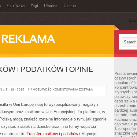
a
Tagi
Ukarina
Spis Treści
Zieliński
SUB
I REKLAMA
KÓW I PODATKÓW I OPINIE
Podróżowani
oczywistych
popularność.
koncentrował
TRANSFER
LIS - 18 - 2025
MOŻLIWOŚĆ KOMENTOWANIA
ZOSTAŁA
słynnych zab
ZASIŁKÓW
I
pojawiały si
PODATKÓW
osób szuka 
I
asiłki w Unii Europejskiej to wyspecjalizowany magazyn
przestrzenie
OPINIE
EKSPERTÓW
bardziej aut
kowym oraz zasiłkom w Unii Europejskiej. To platforma, w
historie, co
Polską mogą znaleźć rzetelne informacje o tym, jak zgodnie
kuchnia oraz
całkowicie 
ak uzyskać zasiłek na dziecko oraz inne formy wsparcia
Taki sposób
znacznie wię
 na stronie to:
Transfer zasiłków i podatków
i Migracja