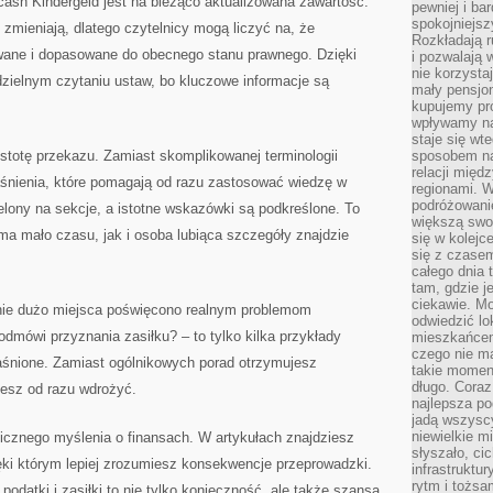
sh Kindergeld jest na bieżąco aktualizowana zawartość.
pewniej i ba
spokojniejsz
mieniają, dlatego czytelnicy mogą liczyć na, że
Rozkładają r
owane i dopasowane do obecnego stanu prawnego. Dzięki
i pozwalają 
nie korzyst
ielnym czytaniu ustaw, bo kluczowe informacje są
mały pensjon
kupujemy pro
wpływamy na
staje się wt
stotę przekazu. Zamiast skomplikowanej terminologii
sposobem na
relacji mię
aśnienia, które pomagają od razu zastosować wiedzę w
regionami. W
podróżowani
ielony na sekcje, a istotne wskazówki są podkreślone. To
większą swo
ma mało czasu, jak i osoba lubiąca szczegóły znajdzie
się w kolejce
się z czase
całego dnia
tam, gdzie je
ciekawie. M
nie dużo miejsca poświęcono realnym problemom
odwiedzić lo
odmówi przyznania zasiłku? – to tylko kilka przykłady
mieszkańcem
czego nie m
jaśnione. Zamiast ogólnikowych porad otrzymujesz
takie moment
długo. Coraz
esz od razu wdrożyć.
najlepsza po
jadą wszysc
niewielkie m
gicznego myślenia o finansach. W artykułach znajdziesz
słyszało, ci
ęki którym lepiej zrozumiesz konsekwencje przeprowadzki.
infrastruktu
rytm i tożs
odatki i zasiłki to nie tylko konieczność, ale także szansa,