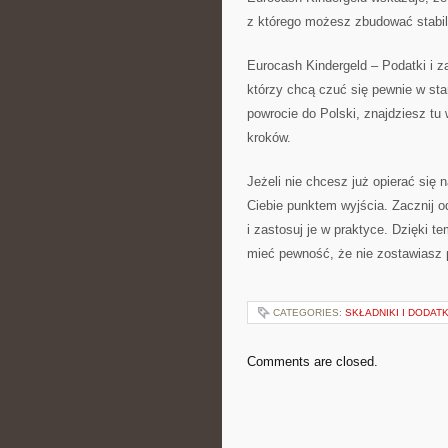
z którego możesz zbudować stabil
Eurocash Kindergeld – Podatki i za
którzy chcą czuć się pewnie w sta
powrocie do Polski, znajdziesz tu 
kroków.
Jeżeli nie chcesz już opierać się 
Ciebie punktem wyjścia. Zacznij od
i zastosuj je w praktyce. Dzięki 
mieć pewność, że nie zostawiasz p
CATEGORIES:
SKŁADNIKI I DODATK
Comments are closed.