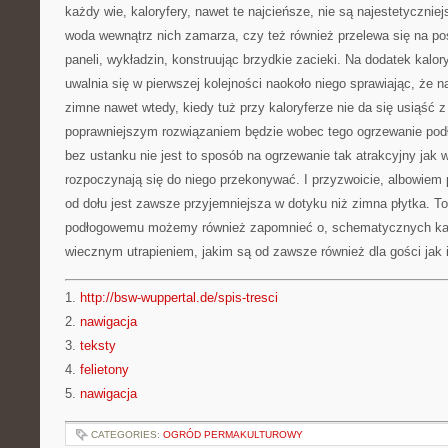
każdy wie, kaloryfery, nawet te najcieńsze, nie są najestetycznie
woda wewnątrz nich zamarza, czy też również przelewa się na p
paneli, wykładzin, konstruując brzydkie zacieki. Na dodatek kalory
uwalnia się w pierwszej kolejności naokoło niego sprawiając, że n
zimne nawet wtedy, kiedy tuż przy kaloryferze nie da się usiąść 
poprawniejszym rozwiązaniem będzie wobec tego ogrzewanie pod
bez ustanku nie jest to sposób na ogrzewanie tak atrakcyjny jak 
rozpoczynają się do niego przekonywać. I przyzwoicie, albowiem 
od dołu jest zawsze przyjemniejsza w dotyku niż zimna płytka. To
podłogowemu możemy również zapomnieć o, schematycznych kap
wiecznym utrapieniem, jakim są od zawsze również dla gości jak
1.
http://bsw-wuppertal.de/spis-tresci
2.
nawigacja
3.
teksty
4.
felietony
5.
nawigacja
CATEGORIES:
OGRÓD PERMAKULTUROWY