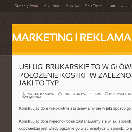
Archiwum
Przerwa
Tagi
Ukarin
Strona główna
Spis Treści
MARKETING I REKLAMA
USŁUGI BRUKARSKIE TO W GŁÓW
POŁOŻENIE KOSTKI- W ZALEŻNO
JAKI TO TYP
POSTED BY ADMIN
POSTED ON PAŹ - 7 - 2025
MOŻLIWOŚĆ K
WYŁĄCZONA
Konstruując dom wielokrotnie zastanawiamy się w jaki sposób go 
Konstruując dom niejednokrotnie zastanawiamy się w jaki sposób 
odpowiedzią jest wtedy ogrzanie go w schematyczny sposób, to je