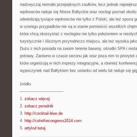
nadzwyczaj niemało przepięknych zaułków, lecz jednak największ
wędrowców raduje się Morze Bałtyckie oraz noclegi poznań okoli
odwiedzają tysiące wędrowców nie tylko z Polski, ale też spoza gr
w szeregu przypadków nie są w stanie pomieścić wszelkich chętn
które chcą skorzystać z noclegów nie tylko położeniem w niesłyc
turystycznie i ślicznym przyrodniczo miejscu, ale też wysoka ja
Dużo z nich posiada na swoim terenie baseny, ośrodki SPA i rest
potrawy. Zarówno w czasie sezonu jak oraz poza nim to priorytet 
które organizują w nich imprezy integracyjne, a również konferen
wypoczynek nad Bałtykiem bez ustanku od wielu lat raduje się 
źródło:
———————————
1.
zobacz więcej
2.
zobacz poradnik
3.
http://cocktail-blue.de
4.
http://cohnforcongress2014.com
5.
artykuł tutaj