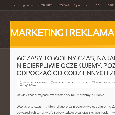
Archiwum
Przerwa
Tagi
Ukarin
Strona główna
Spis Treści
MARKETING I REKLAMA
WCZASY TO WOLNY CZAS, NA JAK
NIECIERPLIWIE OCZEKUJEMY. P
ODPOCZĄĆ OD CODZIENNYCH Z
POSTED BY ADMIN
POSTED ON LIP - 19 - 2025
MOŻLIWOŚĆ 
WYŁĄCZONA
W większości wypadków przez cały rok marzymy o urlopie
Wakacje to czas, na który długo oraz niecierpliwie oczekujemy.
powszednich zmartwień, i obowiązków oraz cieszyć beztroskim w