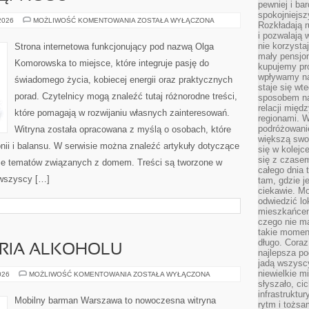
pewniej i ba
spokojniejsz
PODRÓŻE
 2026
MOŻLIWOŚĆ KOMENTOWANIA
ZOSTAŁA WYŁĄCZONA
Rozkładają r
I
i pozwalają 
DOSTĘPNOŚĆ
nie korzyst
Strona internetowa funkcjonujący pod nazwą Olga
mały pensjon
Komorowska to miejsce, które integruje pasję do
kupujemy pro
wpływamy na
świadomego życia, kobiecej energii oraz praktycznych
staje się wt
porad. Czytelnicy mogą znaleźć tutaj różnorodne treści,
sposobem na
relacji mię
które pomagają w rozwijaniu własnych zainteresowań.
regionami. W
podróżowani
Witryna została opracowana z myślą o osobach, które
większą swo
nii i balansu. W serwisie można znaleźć artykuły dotyczące
się w kolejce
się z czase
akże tematów związanych z domem. Treści są tworzone w
całego dnia
 wszyscy […]
tam, gdzie je
ciekawie. M
odwiedzić lo
mieszkańcem
czego nie m
takie moment
długo. Coraz
ORIA ALKOHOLU
najlepsza po
jadą wszysc
niewielkie m
KULTURA
026
MOŻLIWOŚĆ KOMENTOWANIA
ZOSTAŁA WYŁĄCZONA
I
słyszało, ci
HISTORIA
infrastruktu
ALKOHOLU
Mobilny barman Warszawa to nowoczesna witryna
rytm i tożs