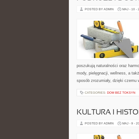
POSTED BY ADMIN
MAJ - 10 -
poszukują naturalności oraz harmo
mody, pielęgnacji, wellness, a t
sposób zrozumiały, dzięki czemu
CATEGORIES:
DOM BEZ TOKSYN
KULTURA I HIST
POSTED BY ADMIN
MAJ - 9 - 2