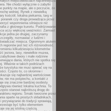
 małych miejscowościach najcenniejsza
ra. Nie chodzi wyłącznie o zabytki
e punkty na mapie, ale o poczucie, że
trochę wolniej. Rynek z niewielką
ary kościół, lokalna piekarnia, targ w
poranek czy droga prowadząca przez
orzyć wspomnienia silniejsze niż
grafia z głośnego kurortu. Podróżowanie
sca uczy większej uważności. Zamiast
akcje jedna po drugiej, zaczynamy
zczegóły, rozmawiać z ludźmi i
świadczać miejsca. Ogromnym atutem
h regionów jest też ich różnorodność.
mieniu kilkudziesięciu kilometrów
ć jeziora, lasy, niewielkie muzea,
 zabytkowe dwory i małe rodzinne
serwujące dania, których nie spotka się
iej. Właśnie w takich podróżach
e turystyka nie musi opierać się na
ości. Często to, co skromne i
okazuje się najbardziej wartościowe.
w, nie ma pośpiechu, a kontakt z
je się znacznie bardziej osobisty.
dgrywa również lokalna kuchnia. To
zęsto stanowi najkrótszą drogę do
rakteru regionu. Smaki tworzone przez
ania oparte na prostych składnikach,
 przywiązanie do tradycji sprawiają,
przestaje być tylko elementem
aje się jej istotną częścią.