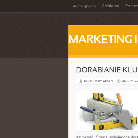
Archiwum
Przerw
Strona główna
MARKETING 
DORABIANIE KL
POSTED BY ADMIN
MAJ - 21 -
szybkość. Strona poświęcona dorab