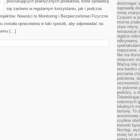
poszukujących praktycznych produktów, które sprawdzą
dostrzegać s
naprawdę do
się zarówno w regularnym korzystaniu, jak i podczas
mniej znanyc
projektów. Nowości to Monitoring i Bezpieczeństwo Fizyczne
Czasem w pro
można znaleź
epu została opracowana w taki sposób, aby odpowiadać na
stare młyny,
 temu […]
restauracje 
nigdzie indz
odkrywamy, ż
spektakularn
niepozorne, 
Nie ma tłumó
miejscem sta
Ważną rolę o
ona bardzo c
poznania cha
pokolenia, d
sezonowość i
że jedzenie 
podróży, a st
Odwiedzając 
rodzinnych g
lokalnych ma
historię. To
anonimowej o
szybkie obsł
kierunki byw
Noclegi, wyż
mniej niż w 
jednocześni