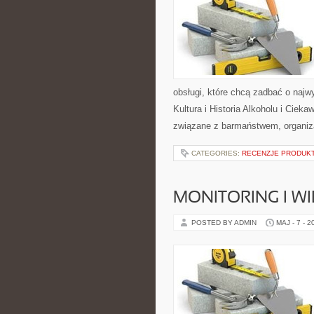
obsługi, które chcą zadbać o naj
Kultura i Historia Alkoholu i Cieka
związane z barmaństwem, organiza
CATEGORIES:
RECENZJE PRODUK
MONITORING I 
POSTED BY ADMIN
MAJ - 7 - 2