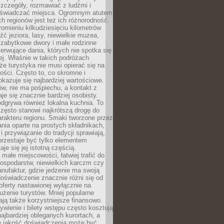
zczegóły, rozmawiać z ludźmi i
świadczać miejsca. Ogromnym atutem
h regionów jest też ich różnorodność.
mieniu kilkudziesięciu kilometrów
ć jeziora, lasy, niewielkie muzea,
 zabytkowe dwory i małe rodzinne
serwujące dania, których nie spotka się
iej. Właśnie w takich podróżach
e turystyka nie musi opierać się na
ości. Często to, co skromne i
okazuje się najbardziej wartościowe.
w, nie ma pośpiechu, a kontakt z
je się znacznie bardziej osobisty.
dgrywa również lokalna kuchnia. To
zęsto stanowi najkrótszą drogę do
rakteru regionu. Smaki tworzone przez
ania oparte na prostych składnikach,
 przywiązanie do tradycji sprawiają,
przestaje być tylko elementem
aje się jej istotną częścią.
małe miejscowości, łatwiej trafić do
ospodarstw, niewielkich karczm czy
nufaktur, gdzie jedzenie ma swoją
 doświadczenie znacznie różni się od
ferty nastawionej wyłącznie na
użenie turystów. Mniej popularne
ają także korzystniejsze finansowo.
ywienie i bilety wstępu często kosztują
najbardziej obleganych kurortach, a
e jakość doświadczenia może być