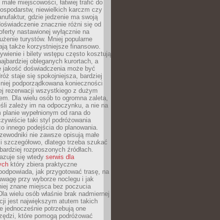
małe miejscowości, łatwiej trafić do
ospodarstw, niewielkich karczm czy
nufaktur, gdzie jedzenie ma swoją
 doświadczenie znacznie różni się od
ferty nastawionej wyłącznie na
użenie turystów. Mniej popularne
ają także korzystniejsze finansowo.
ywienie i bilety wstępu często kosztują
najbardziej obleganych kurortach, a
e jakość doświadczenia może być
óż staje się spokojniejsza, bardziej
mniej podporządkowana konieczności
ej rezerwacji wszystkiego z dużym
m. Dla wielu osób to ogromna zaleta,
śli zależy im na odpoczynku, a nie na
 planie wypełnionym od rana do
zywiście taki styl podróżowania
o innego podejścia do planowania.
zewodniki nie zawsze opisują małe
i szczegółowo, dlatego trzeba szukać
 bardziej rozproszonych źródłach.
zuje się wtedy
serwis dla
ych
który zbiera praktyczne
odpowiada, jak przygotować trasę, na
wagę przy wyborze noclegu i jak
iej znane miejsca bez poczucia
Dla wielu osób właśnie brak nadmiernej
cji jest największym atutem takich
e jednocześnie potrzebują one
rzędzi, które pomogą podróżować