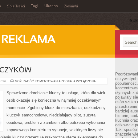
a
Tagi
Ukarina
Spis Treści
Zieliński
SUB
I REKLAMA
UCZYKÓW
Podróżowani
oczywistych
DORABIANIE
 2026
MOŻLIWOŚĆ KOMENTOWANIA
ZOSTAŁA WYŁĄCZONA
popularność.
KLUCZYKÓW
koncentrował
słynnych zab
Sprawdzone dorabianie kluczy to usługa, która dla wielu
pojawiały si
osób okazuje się konieczna w najmniej oczekiwanym
osób szuka 
przestrzenie
momencie. Zgubiony klucz do mieszkania, uszkodzony
bardziej aut
kluczyk samochodowy, niedziałający pilot, zużyta
historie, co
kuchnia oraz
obudowa, problem z zamkiem albo potrzeba wykonania
całkowicie 
Taki sposób
zapasowego kompletu to sytuacje, w których liczy się
znacznie wię
ianiu kluczy prezentuje praktyczną ofertę skierowaną do