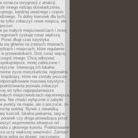
e oznacza rezygnacji z atrakcji.
ór innego rodzaju doświadczenia,
kojnego, bardziej uważnego i często
wdziwego. To dobry kierunek dla tych,
nie tylko zobaczyć nowe miejsca, ale
 poczuć.
e po małych miejscowościach i mniej
 regionach zyskuje coraz większą
 Przez długi czas turystyka
a się głównie na znanych miastach,
ytkach i miejscach, które regularnie
ę w przewodnikach. Dziś coraz więcej
czegoś innego. Chcą odkrywać
 spokojniejsze, mniej zatłoczone i
entyczne. Interesują ich lokalne
dzienne życie mieszkańców, regionalna
 krajobrazy, które nie zostały jeszcze
podporządkowane masowej turystyce.
 podróżowania pozwala zobaczyć
cej niż tylko najpopularniejsze
 małych miejscowościach najcenniejsza
ra. Nie chodzi wyłącznie o zabytki
e punkty na mapie, ale o poczucie, że
trochę wolniej. Rynek z niewielką
ary kościół, lokalna piekarnia, targ w
poranek czy droga prowadząca przez
orzyć wspomnienia silniejsze niż
grafia z głośnego kurortu. Podróżowanie
sca uczy większej uważności. Zamiast
akcje jedna po drugiej, zaczynamy