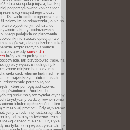
óż staje się spokojniejsza, bardziej
mniej podporządkowana konieczności
ej rezerwacji wszystkiego z dużym
m. Dla wielu osób to ogromna zaleta,
śli zależy im na odpoczynku, a nie na
 planie wypełnionym od rana do
zywiście taki styl podróżowania
o innego podejścia do planowania.
zewodniki nie zawsze opisują małe
i szczegółowo, dlatego trzeba szukać
 bardziej rozproszonych źródłach.
zuje się wtedy
serwis dla
ych
który zbiera praktyczne
odpowiada, jak przygotować trasę, na
wagę przy wyborze noclegu i jak
iej znane miejsca bez poczucia
Dla wielu osób właśnie brak nadmiernej
cji jest największym atutem takich
e jednocześnie potrzebują one
rzędzi, które pomogą podróżować
rdziej świadomie. Podróże do
ych regionów mają też wymiar etyczny.
uch turystyczny bardziej równomiernie
wspierać lokalne społeczności, które
ają z masowej promocji. Gdy wybieramy
at, jemy w rodzinnej restauracji albo
dukty od lokalnych twórców, realnie
 rozwój danego miejsca. Turystyka
edy nie tylko formą wypoczynku, ale też
 budowanie bardziej zrównoważonych