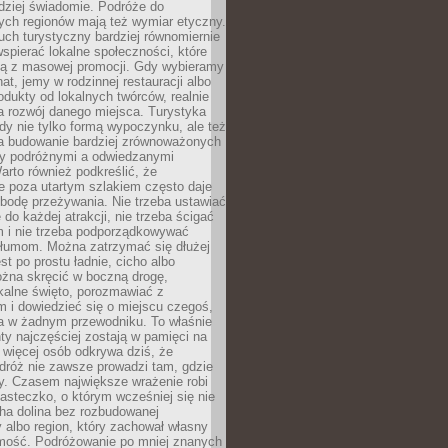
rdziej świadomie. Podróże do
ych regionów mają też wymiar etyczny.
uch turystyczny bardziej równomiernie
wspierać lokalne społeczności, które
ają z masowej promocji. Gdy wybieramy
at, jemy w rodzinnej restauracji albo
dukty od lokalnych twórców, realnie
 rozwój danego miejsca. Turystyka
edy nie tylko formą wypoczynku, ale też
 budowanie bardziej zrównoważonych
dzy podróżnymi a odwiedzanymi
arto również podkreślić, że
e poza utartym szlakiem często daje
bodę przeżywania. Nie trzeba ustawiać
 do każdej atrakcji, nie trzeba ścigać
m i nie trzeba podporządkowywać
 tłumom. Można zatrzymać się dłużej
st po prostu ładnie, cicho albo
ożna skręcić w boczną drogę,
kalne święto, porozmawiać z
 i dowiedzieć się o miejscu czegoś,
a w żadnym przewodniku. To właśnie
y najczęściej zostają w pamięci na
 więcej osób odkrywa dziś, że
dróż nie zawsze prowadzi tam, gdzie
y. Czasem największe wrażenie robi
iasteczko, o którym wcześniej się nie
cha dolina bez rozbudowanej
ry albo region, który zachował własny
amość. Podróżowanie po mniej znanych