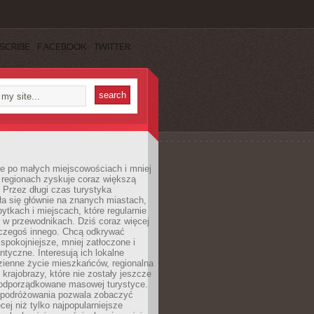
SCRIBE
FACEBOOK
TWITTER
e po małych miejscowościach i mniej
 regionach zyskuje coraz większą
 Przez długi czas turystyka
a się głównie na znanych miastach,
ytkach i miejscach, które regularnie
ę w przewodnikach. Dziś coraz więcej
czegoś innego. Chcą odkrywać
 spokojniejsze, mniej zatłoczone i
entyczne. Interesują ich lokalne
dzienne życie mieszkańców, regionalna
 krajobrazy, które nie zostały jeszcze
podporządkowane masowej turystyce.
 podróżowania pozwala zobaczyć
cej niż tylko najpopularniejsze