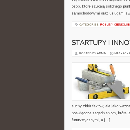
osób, które szukają solidnego pu
samochodowymi oraz usługami zw
CATEGORIES:
ROŚLINY CIENIOLU
STARTUPY I INN
POSTED BY ADMIN
MAJ - 20 -
suchy zbiór faktów, ale jako ważn
poświęcone zagadnieniom, które je
futurystycznymi, a […]