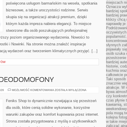
miejscach ni
poświęcona usługom barmańskim na wesela, spotkania
Oznacza wyb
biznesowe, a także uroczystości rodzinne. Serwis
bardziej spo
bardziej pra
skupia się na organizacji atrakcji premium, dzięki
którzy chcą 
którym każda impreza nabiera elegancji. To miejsce
naprawdę je
Podróżowani
stworzone dla osób poszukujących profesjonalnej
oczywistych
popularność.
wyższy poziom organizowanego wydarzenia. Nowości to
koncentrował
wostki i Nowinki. Na stronie można znaleźć inspiracje
słynnych zab
pojawiały si
cją wydarzeń oraz tworzeniem klimatycznych przyjęć. […]
osób szuka 
przestrzenie
bardziej aut
TÓW
historie, co
kuchnia oraz
całkowicie 
Taki sposób
WIDEODOMOFONY
znacznie wię
atrakcje. W
MONITORING
026
MOŻLIWOŚĆ KOMENTOWANIA
ZOSTAŁA WYŁĄCZONA
bywa atmosfe
I
czy konkretn
WIDEODOMOFONY
czas płynie 
Feniks Shop to dynamicznie rozwijająca się przestrzeń
kawiarnią, st
dla osób, które cenią solidne wykonanie, korzystne
weekendowy 
pola mogą tw
warunki zakupów oraz komfort kupowania przez internet.
kolejna foto
Strona została przygotowana z myślą o użytkownikach
w takie miej
zaliczać atr