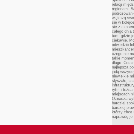
relacji mię
regionami. W
podróżowani
większą swo
się w kolejce
się z czase
całego dnia
tam, gdzie je
ciekawie. M
odwiedzić lo
mieszkańcem
czego nie m
takie moment
długo. Coraz
najlepsza po
jadą wszysc
niewielkie m
słyszało, ci
infrastruktu
rytm i tożs
miejscach ni
Oznacza wyb
bardziej spo
bardziej pra
którzy chcą 
naprawdę je