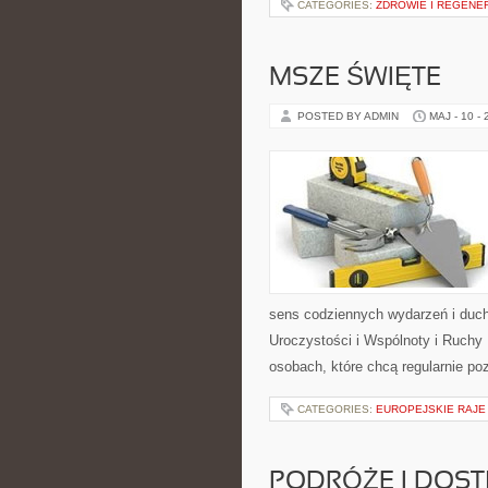
CATEGORIES:
ZDROWIE I REGENE
MSZE ŚWIĘTE
POSTED BY ADMIN
MAJ - 10 -
sens codziennych wydarzeń i duch
Uroczystości i Wspólnoty i Ruchy 
osobach, które chcą regularnie po
CATEGORIES:
EUROPEJSKIE RAJE
PODRÓŻE I DOS