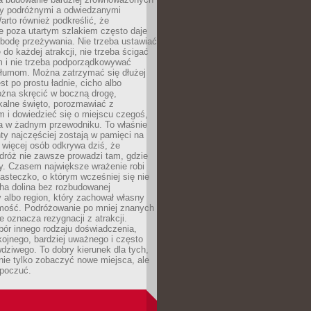
dzy podróżnymi a odwiedzanymi
arto również podkreślić, że
e poza utartym szlakiem często daje
bodę przeżywania. Nie trzeba ustawiać
 do każdej atrakcji, nie trzeba ścigać
m i nie trzeba podporządkowywać
 tłumom. Można zatrzymać się dłużej
st po prostu ładnie, cicho albo
ożna skręcić w boczną drogę,
kalne święto, porozmawiać z
 i dowiedzieć się o miejscu czegoś,
a w żadnym przewodniku. To właśnie
y najczęściej zostają w pamięci na
 więcej osób odkrywa dziś, że
dróż nie zawsze prowadzi tam, gdzie
y. Czasem największe wrażenie robi
iasteczko, o którym wcześniej się nie
cha dolina bez rozbudowanej
ry albo region, który zachował własny
amość. Podróżowanie po mniej znanych
e oznacza rezygnacji z atrakcji.
ór innego rodzaju doświadczenia,
kojnego, bardziej uważnego i często
wdziwego. To dobry kierunek dla tych,
nie tylko zobaczyć nowe miejsca, ale
 poczuć.