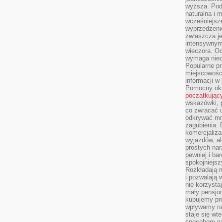
wyższa. Podr
naturalna i 
wcześniejsz
wyprzedzenie
zwłaszcza je
intensywnym
wieczora. Oc
wymaga niec
Popularne pr
miejscowośc
informacji w
Pomocny oka
początkując
wskazówki, p
co zwracać u
odkrywać mn
zagubienia. 
komercjaliza
wyjazdów, al
prostych na
pewniej i ba
spokojniejsz
Rozkładają r
i pozwalają 
nie korzyst
mały pensjon
kupujemy pro
wpływamy na
staje się wt
sposobem na