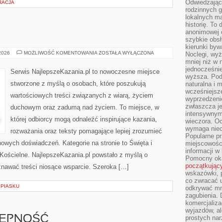
Odwiedzając 
RACJA
rodzinnych g
lokalnych ma
historię. To
anonimowej o
szybkie obsł
kierunki byw
MSZE
 2026
MOŻLIWOŚĆ KOMENTOWANIA
ZOSTAŁA WYŁĄCZONA
Noclegi, wyż
ŚWIĘTE
mniej niż w 
jednocześni
Serwis NajlepszeKazania.pl to nowoczesne miejsce
wyższa. Podr
stworzone z myślą o osobach, które poszukują
naturalna i 
wcześniejsz
wartościowych treści związanych z wiarą, życiem
wyprzedzenie
zwłaszcza je
duchowym oraz zadumą nad życiem. To miejsce, w
intensywnym
której odbiorcy mogą odnaleźć inspirujące kazania,
wieczora. Oc
wymaga niec
rozważania oraz teksty pomagające lepiej zrozumieć
Popularne pr
owych doświadczeń. Kategorie na stronie to Święta i
miejscowośc
informacji w
Kościelne. NajlepszeKazania.pl powstało z myślą o
Pomocny oka
początkując
znawać treści niosące wsparcie. Szeroka […]
wskazówki, p
co zwracać u
 PIASKU
odkrywać mn
zagubienia. 
komercjaliza
wyjazdów, al
TĘPNOŚĆ
prostych na