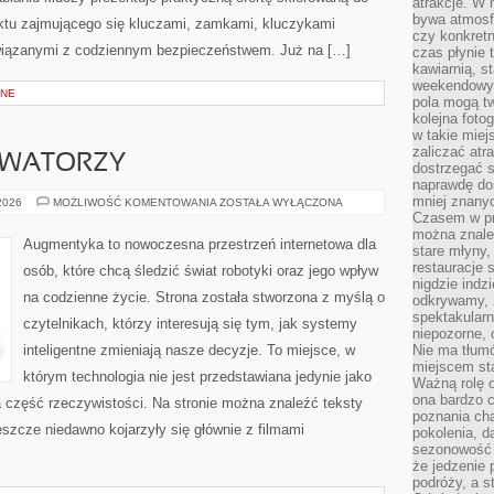
atrakcje. W
bywa atmosfe
nktu zajmującego się kluczami, zamkami, kluczykami
czy konkretn
iązanymi z codziennym bezpieczeństwem. Już na […]
czas płynie 
kawiarnią, st
weekendowy 
BNE
pola mogą tw
kolejna foto
w takie miej
zaliczać atr
OWATORZY
dostrzegać s
naprawdę do
mniej znanyc
STARTUPY
 2026
MOŻLIWOŚĆ KOMENTOWANIA
ZOSTAŁA WYŁĄCZONA
I
Czasem w pro
INNOWATORZY
można znaleź
Augmentyka to nowoczesna przestrzeń internetowa dla
stare młyny,
restauracje 
osób, które chcą śledzić świat robotyki oraz jego wpływ
nigdzie indz
na codzienne życie. Strona została stworzona z myślą o
odkrywamy, ż
spektakularn
czytelnikach, którzy interesują się tym, jak systemy
niepozorne, 
inteligentne zmieniają nasze decyzje. To miejsce, w
Nie ma tłumó
miejscem sta
którym technologia nie jest przedstawiana jedynie jako
Ważną rolę o
ona bardzo c
a część rzeczywistości. Na stronie można znaleźć teksty
poznania cha
szcze niedawno kojarzyły się głównie z filmami
pokolenia, d
sezonowość i
że jedzenie 
podróży, a st