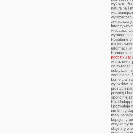
wyższa. Podr
naturalna i 
wcześniejsz
wyprzedzenie
zwłaszcza je
intensywnym
wieczora. Oc
wymaga niec
Popularne pr
miejscowośc
informacji w
Pomocny oka
początkując
wskazówki, p
co zwracać u
odkrywać mn
zagubienia. 
komercjaliza
wyjazdów, al
prostych na
pewniej i ba
spokojniejsz
Rozkładają r
i pozwalają 
nie korzyst
mały pensjon
kupujemy pro
wpływamy na
staje się wt
sposobem na