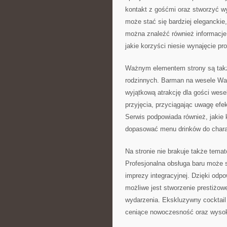
kontakt z gośćmi oraz stworzyć w
może stać się bardziej eleganckie
można znaleźć również informacje
jakie korzyści niesie wynajęcie pr
Ważnym elementem strony są także
rodzinnych. Barman na wesele Wa
wyjątkową atrakcję dla gości wes
przyjęcia, przyciągając uwagę efe
Serwis podpowiada również, jakie k
dopasować menu drinków do charak
Na stronie nie brakuje także tema
Profesjonalna obsługa baru może s
imprezy integracyjnej. Dzięki odp
możliwe jest stworzenie prestiżow
wydarzenia. Ekskluzywny cocktail 
ceniące nowoczesność oraz wysoki