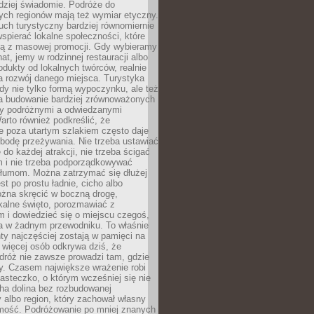
rdziej świadomie. Podróże do
ych regionów mają też wymiar etyczny.
uch turystyczny bardziej równomiernie
wspierać lokalne społeczności, które
ają z masowej promocji. Gdy wybieramy
at, jemy w rodzinnej restauracji albo
dukty od lokalnych twórców, realnie
 rozwój danego miejsca. Turystyka
edy nie tylko formą wypoczynku, ale też
 budowanie bardziej zrównoważonych
dzy podróżnymi a odwiedzanymi
arto również podkreślić, że
e poza utartym szlakiem często daje
bodę przeżywania. Nie trzeba ustawiać
 do każdej atrakcji, nie trzeba ścigać
m i nie trzeba podporządkowywać
 tłumom. Można zatrzymać się dłużej
st po prostu ładnie, cicho albo
ożna skręcić w boczną drogę,
kalne święto, porozmawiać z
 i dowiedzieć się o miejscu czegoś,
a w żadnym przewodniku. To właśnie
y najczęściej zostają w pamięci na
 więcej osób odkrywa dziś, że
dróż nie zawsze prowadzi tam, gdzie
y. Czasem największe wrażenie robi
iasteczko, o którym wcześniej się nie
cha dolina bez rozbudowanej
ry albo region, który zachował własny
amość. Podróżowanie po mniej znanych