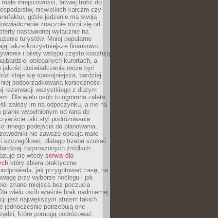
małe miejscowości, łatwiej trafić do
ospodarstw, niewielkich karczm czy
nufaktur, gdzie jedzenie ma swoją
 doświadczenie znacznie różni się od
ferty nastawionej wyłącznie na
użenie turystów. Mniej popularne
ają także korzystniejsze finansowo.
ywienie i bilety wstępu często kosztują
najbardziej obleganych kurortach, a
e jakość doświadczenia może być
óż staje się spokojniejsza, bardziej
mniej podporządkowana konieczności
ej rezerwacji wszystkiego z dużym
m. Dla wielu osób to ogromna zaleta,
śli zależy im na odpoczynku, a nie na
 planie wypełnionym od rana do
zywiście taki styl podróżowania
o innego podejścia do planowania.
zewodniki nie zawsze opisują małe
i szczegółowo, dlatego trzeba szukać
 bardziej rozproszonych źródłach.
zuje się wtedy
serwis dla
ych
który zbiera praktyczne
odpowiada, jak przygotować trasę, na
wagę przy wyborze noclegu i jak
iej znane miejsca bez poczucia
Dla wielu osób właśnie brak nadmiernej
cji jest największym atutem takich
e jednocześnie potrzebują one
rzędzi, które pomogą podróżować