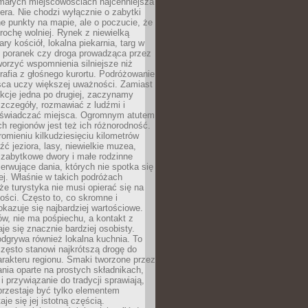
 małych miejscowościach najcenniejsza
ra. Nie chodzi wyłącznie o zabytki
e punkty na mapie, ale o poczucie, że
trochę wolniej. Rynek z niewielką
ary kościół, lokalna piekarnia, targ w
poranek czy droga prowadząca przez
orzyć wspomnienia silniejsze niż
grafia z głośnego kurortu. Podróżowanie
sca uczy większej uważności. Zamiast
akcje jedna po drugiej, zaczynamy
zczegóły, rozmawiać z ludźmi i
świadczać miejsca. Ogromnym atutem
h regionów jest też ich różnorodność.
mieniu kilkudziesięciu kilometrów
ć jeziora, lasy, niewielkie muzea,
 zabytkowe dwory i małe rodzinne
serwujące dania, których nie spotka się
iej. Właśnie w takich podróżach
e turystyka nie musi opierać się na
ości. Często to, co skromne i
okazuje się najbardziej wartościowe.
w, nie ma pośpiechu, a kontakt z
je się znacznie bardziej osobisty.
dgrywa również lokalna kuchnia. To
zęsto stanowi najkrótszą drogę do
rakteru regionu. Smaki tworzone przez
ania oparte na prostych składnikach,
 przywiązanie do tradycji sprawiają,
przestaje być tylko elementem
aje się jej istotną częścią.