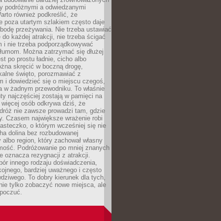
dzy podróżnymi a odwiedzanymi
arto również podkreślić, że
e poza utartym szlakiem często daje
bodę przeżywania. Nie trzeba ustawiać
 do każdej atrakcji, nie trzeba ścigać
m i nie trzeba podporządkowywać
 tłumom. Można zatrzymać się dłużej
st po prostu ładnie, cicho albo
ożna skręcić w boczną drogę,
kalne święto, porozmawiać z
 i dowiedzieć się o miejscu czegoś,
a w żadnym przewodniku. To właśnie
y najczęściej zostają w pamięci na
 więcej osób odkrywa dziś, że
dróż nie zawsze prowadzi tam, gdzie
y. Czasem największe wrażenie robi
iasteczko, o którym wcześniej się nie
cha dolina bez rozbudowanej
ry albo region, który zachował własny
amość. Podróżowanie po mniej znanych
e oznacza rezygnacji z atrakcji.
ór innego rodzaju doświadczenia,
kojnego, bardziej uważnego i często
wdziwego. To dobry kierunek dla tych,
nie tylko zobaczyć nowe miejsca, ale
 poczuć.