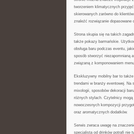
tworzeniem klimatycznych przyjęć
skierowanych zarówno do klientów 
znaleźć rozwiązanie dopasowane d
Strona skupia się na takich zagad
także pokazy barmańskie. Użytkow
obsługa baru podczas eventu, jakie
sposób stworzyć niezapomnianą at
związaną z komponowaniem menu 
Ekskluzywny mobilny bar to także
trendami w branży eventowej. Na s
mixologii, sposobów dekoracji baru
różnych stylach. Czytelnicy mogą 
nowoczesnych kompozycji przygo
oraz aromatycznych dodatków.
Serwis zwraca uwagę na znaczenie
specjalista od drinków potrafi nie