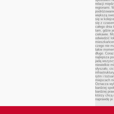
relacji mię
regionami. W
podróżowani
większą swo
się w kolejce
się z czase
całego dnia
tam, gdzie je
ciekawie. M
odwiedzić lo
mieszkańcem
czego nie m
takie moment
długo. Coraz
najlepsza po
jadą wszysc
niewielkie m
słyszało, ci
infrastruktu
rytm i tożs
miejscach ni
Oznacza wyb
bardziej spo
bardziej pra
którzy chcą 
naprawdę je