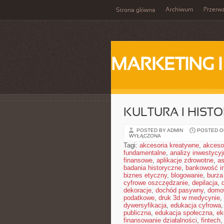
Archiwum
Przerw
Strona główna
MARKETING 
KULTURA I HIST
POSTED BY ADMIN
POSTED ON
WYŁĄCZONA
Tagi:
akcesoria kreatywne
,
akceso
fundamentalne
,
analizy inwestycyj
finansowe
,
aplikacje zdrowotne
,
a
badania historyczne
,
bankowość i
biznes etyczny
,
blogowanie
,
burz
cyfrowe oszczędzanie
,
depilacja
,
dekoracje
,
dochód pasywny
,
domo
podatkowe
,
druk 3d w medycynie
,
dywersyfikacja
,
edukacja cyfrowa
publiczna
,
edukacja społeczna
,
ek
finansowanie działalności
,
fintech