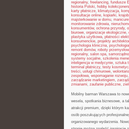
regionalny
,
freelancing
,
fundusze 
historia Polski
,
hobby kolekcjoners
karty płatnicze
,
klimatyzacja
,
kom
konsultacje online
,
kopiarki
,
krajob
majsterkowanie w domu
,
manicure
monitorowanie zdrowia
,
nieruchom
konsumentów
,
ochrona przyrody
,
o
biurowe
,
organizacje ekologiczne
,
plastyka użytkowa
,
płatności elek
konsumenckie
,
projekty architekt
psychologia kliniczna
,
psychologi
remont domów
,
roboty przemysło
regionalny
,
salon spa
,
samorządno
systemy socjalne
,
szkolenia mene
inteligencja w medycynie
,
sztuka 
terminal płatniczy
,
testy kosmetyc
treści
,
usługi chmurowe
,
wolontari
zespołowa
,
wspomaganie rozwoju
zarządzanie marketingiem
,
zarząd
zmianami
,
zaufanie publiczne
,
zie
Mobilny barman Warszawa to now
wesela, spotkania biznesowe, a ta
atrakcji premium, dzięki którym k
osób poszukujących profesjonalne
organizowanego wydarzenia. Nowośc
stronie można znaleźć inspiracje