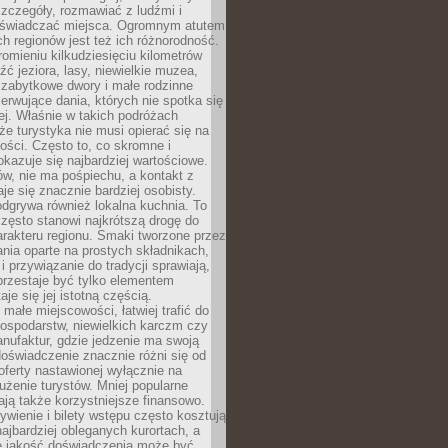
zczegóły, rozmawiać z ludźmi i
świadczać miejsca. Ogromnym atutem
h regionów jest też ich różnorodność.
mieniu kilkudziesięciu kilometrów
ć jeziora, lasy, niewielkie muzea,
 zabytkowe dwory i małe rodzinne
serwujące dania, których nie spotka się
iej. Właśnie w takich podróżach
e turystyka nie musi opierać się na
ości. Często to, co skromne i
okazuje się najbardziej wartościowe.
w, nie ma pośpiechu, a kontakt z
je się znacznie bardziej osobisty.
dgrywa również lokalna kuchnia. To
zęsto stanowi najkrótszą drogę do
rakteru regionu. Smaki tworzone przez
ania oparte na prostych składnikach,
 przywiązanie do tradycji sprawiają,
przestaje być tylko elementem
aje się jej istotną częścią.
małe miejscowości, łatwiej trafić do
ospodarstw, niewielkich karczm czy
nufaktur, gdzie jedzenie ma swoją
 doświadczenie znacznie różni się od
ferty nastawionej wyłącznie na
użenie turystów. Mniej popularne
ają także korzystniejsze finansowo.
ywienie i bilety wstępu często kosztują
najbardziej obleganych kurortach, a
e jakość doświadczenia może być