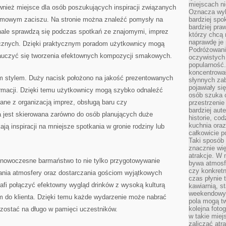
miejscach ni
nież miejsce dla osób poszukujących inspiracji związanych
Oznacza wyb
mowym zaciszu. Na stronie można znaleźć pomysły na
bardziej spo
bardziej pra
onale sprawdzą się podczas spotkań ze znajomymi, imprez
którzy chcą 
naprawdę je
cznych. Dzięki praktycznym poradom użytkownicy mogą
Podróżowani
nauczyć się tworzenia efektownych kompozycji smakowych.
oczywistych
popularność.
koncentrował
ym stylem. Duży nacisk położono na jakość prezentowanych
słynnych zab
pojawiały si
formacji. Dzięki temu użytkownicy mogą szybko odnaleźć
osób szuka 
zane z organizacją imprez, obsługą baru czy
przestrzenie
bardziej aut
 jest skierowana zarówno do osób planujących duże
historie, co
kuchnia oraz
ają inspiracji na mniejsze spotkania w gronie rodziny lub
całkowicie 
Taki sposób
znacznie wię
atrakcje. W
nowoczesne barmaństwo to nie tylko przygotowywanie
bywa atmosfe
czy konkretn
wania atmosfery oraz dostarczania gościom wyjątkowych
czas płynie 
afi połączyć efektowny wygląd drinków z wysoką kulturą
kawiarnią, st
weekendowy 
em do klienta. Dzięki temu każde wydarzenie może nabrać
pola mogą tw
kolejna foto
zostać na długo w pamięci uczestników.
w takie miej
zaliczać atr