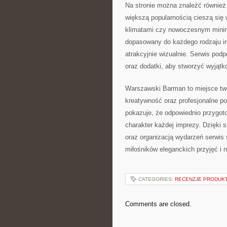
Na stronie można znaleźć również 
większą popularnością cieszą się 
klimatami czy nowoczesnym mini
dopasowany do każdego rodzaju imp
atrakcyjnie wizualnie. Serwis pod
oraz dodatki, aby stworzyć wyjątk
Warszawski Barman to miejsce tw
kreatywność oraz profesjonalne pod
pokazuje, że odpowiednio przygo
charakter każdej imprezy. Dzięki 
oraz organizacją wydarzeń serwis 
miłośników eleganckich przyjęć i
CATEGORIES:
RECENZJE PRODUK
Comments are closed.