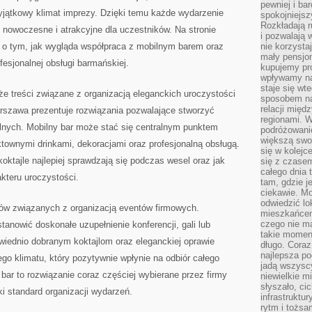
pewniej i ba
yjątkowy klimat imprezy. Dzięki temu każde wydarzenie
spokojniejsz
Rozkładają r
, nowoczesne i atrakcyjne dla uczestników. Na stronie
i pozwalają 
 o tym, jak wygląda współpraca z mobilnym barem oraz
nie korzyst
mały pensjon
ofesjonalnej obsługi barmańskiej.
kupujemy pro
wpływamy na
staje się wt
 treści związane z organizacją eleganckich uroczystości
sposobem na
relacji mię
rszawa prezentuje rozwiązania pozwalające stworzyć
regionami. W
elnych. Mobilny bar może stać się centralnym punktem
podróżowani
większą swo
ktownymi drinkami, dekoracjami oraz profesjonalną obsługą.
się w kolejce
oktajle najlepiej sprawdzają się podczas wesel oraz jak
się z czase
całego dnia
teru uroczystości.
tam, gdzie je
ciekawie. M
odwiedzić lo
tów związanych z organizacją eventów firmowych.
mieszkańcem
czego nie m
tanowić doskonałe uzupełnienie konferencji, gali lub
takie moment
owiednio dobranym koktajlom oraz eleganckiej oprawie
długo. Coraz
najlepsza po
ego klimatu, który pozytywnie wpłynie na odbiór całego
jadą wszysc
bar to rozwiązanie coraz częściej wybierane przez firmy
niewielkie m
słyszało, ci
 standard organizacji wydarzeń.
infrastruktu
rytm i tożs