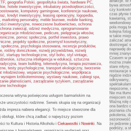
atrakcje. W
ETF
,
geografia Polski
,
geopolityka świata
,
hardware PC
,
bywa atmosfe
kie
,
hotele inwestycyjne
,
inkubatory przedsiębiorczości
,
czy konkretn
postowanie
,
komputery gamingowe
,
konferencje naukowe
,
czas płynie 
raz
,
kredyt inwestycyjny
,
leasing operacyjny
,
logopedia
,
kawiarnią, st
,
marketing personalny
,
meble biurowe
,
mobile banking
,
weekendowy 
ości inwestycyjne
,
nowoczesne budownictwo
,
ochrona
pola mogą tw
chrona zwierząt
,
odzież medyczna
,
oprogramowanie
kolejna foto
organizacje młodzieżowe
,
pedicure
,
pielęgnacja włosów
,
w takie miej
troniczne
,
pomoc społeczna
,
portfel inwestora
,
prawo
zaliczać atr
oniczne
,
projekty społeczne
,
przemysł kosmetyczny
,
dostrzegać s
a społeczna
,
psychologia stosowana
,
recenzje produktów
,
naprawdę do
we
,
rośliny doniczkowe
,
rozwój przywództwa
,
rozwój
mniej znanyc
ść
,
startupy technologiczne
,
styl boho
,
styl vintage
,
Czasem w pro
dżerskie
,
sztuczna inteligencja w edukacji
,
sztuczna
można znaleź
tradycyjna
,
team building
,
telemedycyna
,
terapia poznawcza
,
stare młyny,
zne
,
testy psychologiczne
,
transport ekologiczny
,
tworzenie
restauracje 
at młodzieżowy
,
wsparcie psychologiczne
,
współpraca
nigdzie indz
,
wynajem krótkoterminowy
,
wystawy naukowe
,
zabiegi spa
,
odkrywamy, ż
zanie płatnościami
,
zarządzanie ryzykiem
,
zarządzanie
spektakularn
lone technologie
niepozorne, 
Nie ma tłumó
oczesna witryna poświęcona usługom barmańskim na
miejscem sta
Ważną rolę o
kże uroczystości rodzinne. Serwis skupia się na organizacji
ona bardzo c
ażda impreza nabiera elegancji. To miejsce stworzone dla
poznania cha
pokolenia, d
j obsługi, które chcą zadbać o najwyższy poziom
sezonowość i
i to Kultura i Historia Alkoholu i
Ciekawostki i Nowinki
. Na
że jedzenie 
podróży, a st
 związane z barmaństwem, organizacją wydarzeń oraz