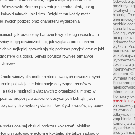
Odwiedzając 
rodzinnych g
. Warszawski Barman prezentuje szeroką ofertę usług
lokalnych ma
indywidualnych, jak i firm. Dzięki temu każdy może
historię. To
anonimowej o
o swoich potrzeb oraz charakteru wydarzenia.
szybkie obsł
kierunki byw
Noclegi, wyż
nieniach jak przenośny bar eventowy, obsługa weselna, a
mniej niż w 
nicy mogą dowiedzieć się, jak wygląda profesjonalna
jednocześni
wyższa. Podr
 drinki najlepiej sprawdzają się podczas przyjęć oraz w jaki
naturalna i 
wcześniejsz
mosferę dla gości. Serwis porusza również tematykę
wyprzedzenie
drinków.
zwłaszcza je
intensywnym
wieczora. Oc
 źródło wiedzy dla osób zainteresowanych nowoczesnymi
wymaga niec
Popularne pr
tronie pojawiają się informacje dotyczące trendów w
miejscowośc
, a także inspiracji związanych z organizacją imprez w
informacji w
Pomocny oka
poznać propozycje zarówno klasycznych koktajli, jak i
początkując
wskazówki, p
towywanych z wykorzystaniem świeżych owoców, syropów
co zwracać u
odkrywać mn
zagubienia. 
komercjaliza
 profesjonalnej obsługi podczas wydarzeń. Mobilny
wyjazdów, al
prostych na
 tylko przygotować efektowne koktajle, ale także zadbać o