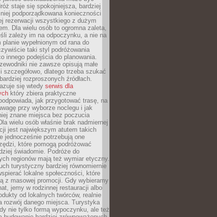
óż staje się spokojniejsza, bardziej
mniej podporządkowana konieczności
ej rezerwacji wszystkiego z dużym
m. Dla wielu osób to ogromna zaleta,
śli zależy im na odpoczynku, a nie na
 planie wypełnionym od rana do
zywiście taki styl podróżowania
o innego podejścia do planowania.
zewodniki nie zawsze opisują małe
i szczegółowo, dlatego trzeba szukać
 bardziej rozproszonych źródłach.
zuje się wtedy
serwis dla
ych
który zbiera praktyczne
odpowiada, jak przygotować trasę, na
wagę przy wyborze noclegu i jak
iej znane miejsca bez poczucia
Dla wielu osób właśnie brak nadmiernej
cji jest największym atutem takich
e jednocześnie potrzebują one
rzędzi, które pomogą podróżować
rdziej świadomie. Podróże do
ych regionów mają też wymiar etyczny.
uch turystyczny bardziej równomiernie
wspierać lokalne społeczności, które
ają z masowej promocji. Gdy wybieramy
at, jemy w rodzinnej restauracji albo
dukty od lokalnych twórców, realnie
 rozwój danego miejsca. Turystyka
edy nie tylko formą wypoczynku, ale też
 budowanie bardziej zrównoważonych