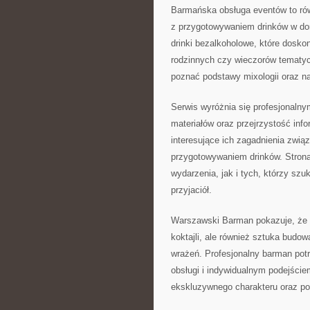
Barmańska obsługa eventów to rów
z przygotowywaniem drinków w do
drinki bezalkoholowe, które dosk
rodzinnych czy wieczorów tematy
poznać podstawy mixologii oraz 
Serwis wyróżnia się profesjonaln
materiałów oraz przejrzystość in
interesujące ich zagadnienia zwią
przygotowywaniem drinków. Strona
wydarzenia, jak i tych, którzy szuk
przyjaciół.
Warszawski Barman pokazuje, że 
koktajli, ale również sztuka budo
wrażeń. Profesjonalny barman potr
obsługi i indywidualnym podejści
ekskluzywnego charakteru oraz po