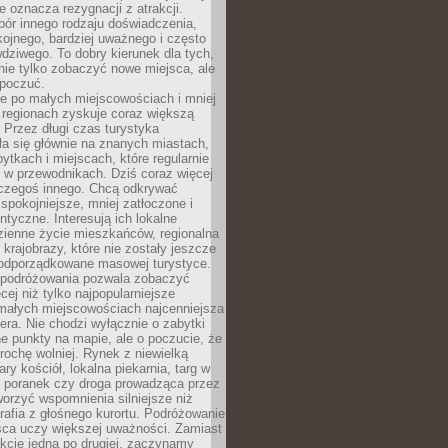
e oznacza rezygnacji z atrakcji.
ór innego rodzaju doświadczenia,
kojnego, bardziej uważnego i często
wdziwego. To dobry kierunek dla tych,
nie tylko zobaczyć nowe miejsca, ale
 poczuć.
e po małych miejscowościach i mniej
 regionach zyskuje coraz większą
 Przez długi czas turystyka
a się głównie na znanych miastach,
ytkach i miejscach, które regularnie
ę w przewodnikach. Dziś coraz więcej
czegoś innego. Chcą odkrywać
 spokojniejsze, mniej zatłoczone i
entyczne. Interesują ich lokalne
dzienne życie mieszkańców, regionalna
 krajobrazy, które nie zostały jeszcze
podporządkowane masowej turystyce.
 podróżowania pozwala zobaczyć
cej niż tylko najpopularniejsze
 małych miejscowościach najcenniejsza
ra. Nie chodzi wyłącznie o zabytki
e punkty na mapie, ale o poczucie, że
trochę wolniej. Rynek z niewielką
ary kościół, lokalna piekarnia, targ w
poranek czy droga prowadząca przez
orzyć wspomnienia silniejsze niż
grafia z głośnego kurortu. Podróżowanie
sca uczy większej uważności. Zamiast
akcje jedna po drugiej, zaczynamy