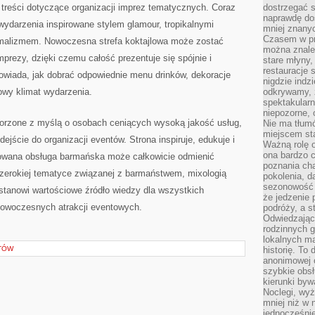
treści dotyczące organizacji imprez tematycznych. Coraz
dostrzegać s
naprawdę do
wydarzenia inspirowane stylem glamour, tropikalnymi
mniej znanyc
Czasem w pro
malizmem. Nowoczesna strefa koktajlowa może zostać
można znaleź
rezy, dzięki czemu całość prezentuje się spójnie i
stare młyny,
restauracje 
powiada, jak dobrać odpowiednie menu drinków, dekoracje
nigdzie indz
owy klimat wydarzenia.
odkrywamy, ż
spektakularn
niepozorne, 
orzone z myślą o osobach ceniących wysoką jakość usług,
Nie ma tłumó
miejscem sta
ejście do organizacji eventów. Strona inspiruje, edukuje i
Ważną rolę o
ona bardzo c
towana obsługa barmańska może całkowicie odmienić
poznania cha
szerokiej tematyce związanej z barmaństwem, mixologią
pokolenia, d
sezonowość i
stanowi wartościowe źródło wiedzy dla wszystkich
że jedzenie 
 nowoczesnych atrakcji eventowych.
podróży, a st
Odwiedzając 
rodzinnych g
lokalnych ma
TÓW
historię. To
anonimowej o
szybkie obsł
kierunki byw
Noclegi, wyż
mniej niż w 
jednocześni