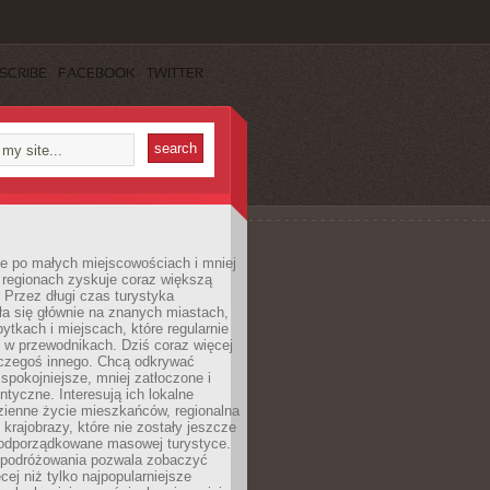
SCRIBE
FACEBOOK
TWITTER
e po małych miejscowościach i mniej
 regionach zyskuje coraz większą
 Przez długi czas turystyka
a się głównie na znanych miastach,
ytkach i miejscach, które regularnie
ę w przewodnikach. Dziś coraz więcej
czegoś innego. Chcą odkrywać
 spokojniejsze, mniej zatłoczone i
entyczne. Interesują ich lokalne
dzienne życie mieszkańców, regionalna
 krajobrazy, które nie zostały jeszcze
podporządkowane masowej turystyce.
 podróżowania pozwala zobaczyć
cej niż tylko najpopularniejsze