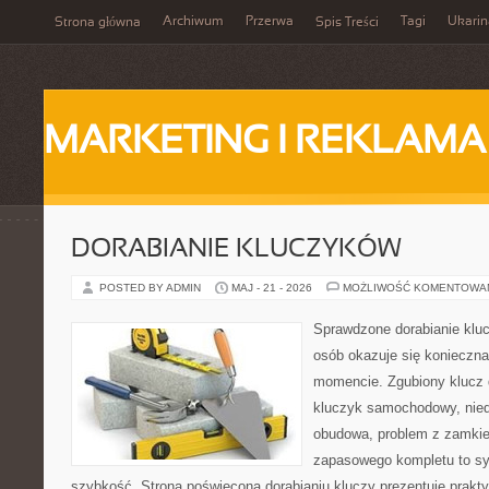
Archiwum
Przerwa
Tagi
Ukarin
Strona główna
Spis Treści
MARKETING I REKLAMA
DORABIANIE KLUCZYKÓW
POSTED BY ADMIN
MAJ - 21 - 2026
MOŻLIWOŚĆ KOMENTOWA
Sprawdzone dorabianie klucz
osób okazuje się konieczn
momencie. Zgubiony klucz 
kluczyk samochodowy, niedz
obudowa, problem z zamkie
zapasowego kompletu to syt
szybkość. Strona poświęcona dorabianiu kluczy prezentuje prakt