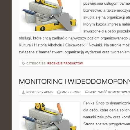
poświęcona usługom barmań
biznesowe, a także uroczys
skupia się na organizacji at
którym każda impreza nabie
stworzone dla osób poszuku
obsługi, które chcą zadbać o najwyższy poziom organizowanego 
Kultura i Historia Alkoholu i Ciekawostki i Nowinki. Na stronie mo
związane z barmaństwem, organizacją wydarzeń oraz tworzeniem 
CATEGORIES:
RECENZJE PRODUKTÓW
MONITORING I WIDEODOMOFON
POSTED BY ADMIN
MAJ - 7 - 2026
MOŻLIWOŚĆ KOMENTOWAN
Feniks Shop to dynamicznie
dla osób, które cenią solid
warunki zakupów oraz komfo
Strona została przygotowa