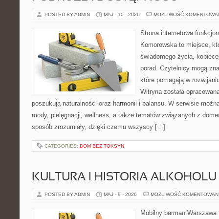
POSTED BY ADMIN
MAJ - 10 - 2026
MOŻLIWOŚĆ KOMENTOWA
Strona internetowa funkcjo
Komorowska to miejsce, któ
świadomego życia, kobiecej
porad. Czytelnicy mogą znal
które pomagają w rozwijani
Witryna została opracowana
poszukują naturalności oraz harmonii i balansu. W serwisie możn
mody, pielęgnacji, wellness, a także tematów związanych z dome
sposób zrozumiały, dzięki czemu wszyscy […]
CATEGORIES:
DOM BEZ TOKSYN
KULTURA I HISTORIA ALKOHOLU
POSTED BY ADMIN
MAJ - 9 - 2026
MOŻLIWOŚĆ KOMENTOWAN
Mobilny barman Warszawa 