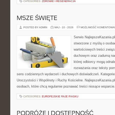
CATEGORIES:
ZDROWIE I REGENERACJA
MSZE ŚWIĘTE
POSTED BY ADMIN
MAJ - 10 - 2026
MOŻLIWOŚĆ KOMENTOWA
Serwis NajlepszeKazania.p
stworzone z myślą o osoba
wartościowych treści związ
duchowym oraz zadumą nad
której odbiorcy mogą odnale
rozważania oraz teksty pom
sens codziennych wydarzeń i duchowych doświadczeń. Kategorie n
Uroczystości i Wspólnoty i Ruchy Kościelne. NajlepszeKazania.p
osobach, które chcą regularnie poznawać treści niosące wsparcie
CATEGORIES:
EUROPEJSKIE RAJE PIASKU
PODRÓŻE I DOSTĘPNOŚĆ