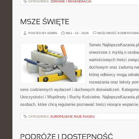
CATEGORIES:
ZDROWIE I REGENERACJA
MSZE ŚWIĘTE
POSTED BY ADMIN
MAJ - 10 - 2026
MOŻLIWOŚĆ KOMENTOWA
Serwis NajlepszeKazania.p
stworzone z myślą o osoba
wartościowych treści związ
duchowym oraz zadumą nad
której odbiorcy mogą odnale
rozważania oraz teksty pom
sens codziennych wydarzeń i duchowych doświadczeń. Kategorie n
Uroczystości i Wspólnoty i Ruchy Kościelne. NajlepszeKazania.p
osobach, które chcą regularnie poznawać treści niosące wsparcie
CATEGORIES:
EUROPEJSKIE RAJE PIASKU
PODRÓŻE I DOSTĘPNOŚĆ