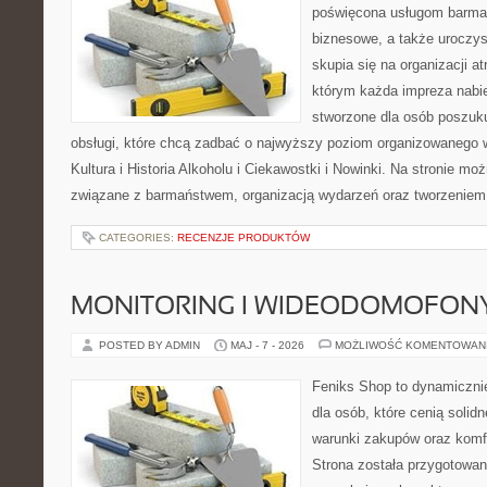
poświęcona usługom barmań
biznesowe, a także uroczys
skupia się na organizacji at
którym każda impreza nabie
stworzone dla osób poszuku
obsługi, które chcą zadbać o najwyższy poziom organizowanego 
Kultura i Historia Alkoholu i Ciekawostki i Nowinki. Na stronie mo
związane z barmaństwem, organizacją wydarzeń oraz tworzeniem 
CATEGORIES:
RECENZJE PRODUKTÓW
MONITORING I WIDEODOMOFON
POSTED BY ADMIN
MAJ - 7 - 2026
MOŻLIWOŚĆ KOMENTOWAN
Feniks Shop to dynamicznie
dla osób, które cenią solid
warunki zakupów oraz komfo
Strona została przygotowa