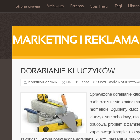
Archiwum
Przerwa
Tagi
Ukarin
Strona główna
Spis Treści
MARKETING I REKLAMA
DORABIANIE KLUCZYKÓW
POSTED BY ADMIN
MAJ - 21 - 2026
MOŻLIWOŚĆ KOMENTOWA
Sprawdzone dorabianie klucz
osób okazuje się konieczn
momencie. Zgubiony klucz 
kluczyk samochodowy, niedz
obudowa, problem z zamkie
zapasowego kompletu to syt
szybkość. Strona poświęcona dorabianiu kluczy prezentuje prakt