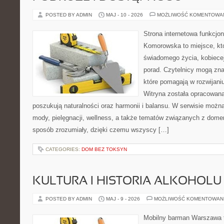
POSTED BY ADMIN
MAJ - 10 - 2026
MOŻLIWOŚĆ KOMENTOWA
Strona internetowa funkcjo
Komorowska to miejsce, któ
świadomego życia, kobiecej
porad. Czytelnicy mogą znal
które pomagają w rozwijani
Witryna została opracowana
poszukują naturalności oraz harmonii i balansu. W serwisie możn
mody, pielęgnacji, wellness, a także tematów związanych z dome
sposób zrozumiały, dzięki czemu wszyscy […]
CATEGORIES:
DOM BEZ TOKSYN
KULTURA I HISTORIA ALKOHOLU
POSTED BY ADMIN
MAJ - 9 - 2026
MOŻLIWOŚĆ KOMENTOWAN
Mobilny barman Warszawa 