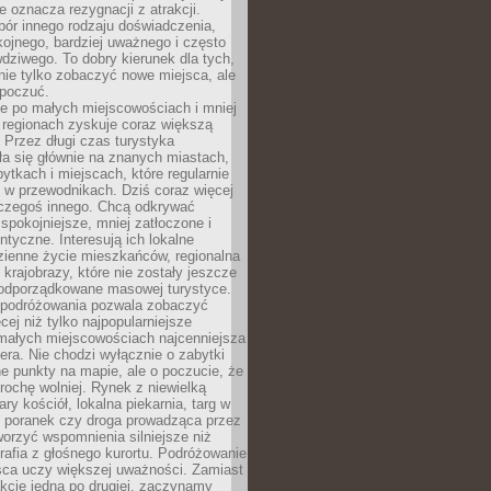
e oznacza rezygnacji z atrakcji.
ór innego rodzaju doświadczenia,
kojnego, bardziej uważnego i często
wdziwego. To dobry kierunek dla tych,
nie tylko zobaczyć nowe miejsca, ale
 poczuć.
e po małych miejscowościach i mniej
 regionach zyskuje coraz większą
 Przez długi czas turystyka
a się głównie na znanych miastach,
ytkach i miejscach, które regularnie
ę w przewodnikach. Dziś coraz więcej
czegoś innego. Chcą odkrywać
 spokojniejsze, mniej zatłoczone i
entyczne. Interesują ich lokalne
dzienne życie mieszkańców, regionalna
 krajobrazy, które nie zostały jeszcze
podporządkowane masowej turystyce.
 podróżowania pozwala zobaczyć
cej niż tylko najpopularniejsze
 małych miejscowościach najcenniejsza
ra. Nie chodzi wyłącznie o zabytki
e punkty na mapie, ale o poczucie, że
trochę wolniej. Rynek z niewielką
ary kościół, lokalna piekarnia, targ w
poranek czy droga prowadząca przez
orzyć wspomnienia silniejsze niż
grafia z głośnego kurortu. Podróżowanie
sca uczy większej uważności. Zamiast
akcje jedna po drugiej, zaczynamy