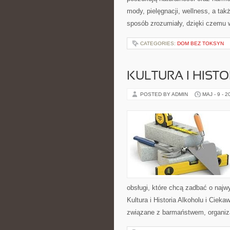
mody, pielęgnacji, wellness, a t
sposób zrozumiały, dzięki czemu
CATEGORIES:
DOM BEZ TOKSYN
KULTURA I HIST
POSTED BY ADMIN
MAJ - 9 - 2
obsługi, które chcą zadbać o naj
Kultura i Historia Alkoholu i Cieka
związane z barmaństwem, organiza