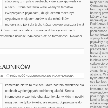
stworzony z myślą o osobach, które szukają wiedzy o
miejscach ni
Oznacza wyb
autach. Strona zestawia wiele ważnych tematów
bardziej spo
związanych z pojazdami, dzięki czemu może być
bardziej pra
którzy chcą 
wygodnym miejscem zarówno dla miłośników
naprawdę je
Podróżowani
motoryzacji, jak i dla tych, którzy dopiero analizują świat
oczywistych
 którym można znaleźć inspiracje dotyczące różnych
popularność.
koncentrował
poznawania nowości rynkowych aż po formalności. Nowości
słynnych zab
]
pojawiały si
osób szuka 
przestrzenie
bardziej aut
historie, co
kuchnia oraz
całkowicie 
KŁADNIKÓW
Taki sposób
znacznie wię
atrakcje. W
DRUGIE
026
MOŻLIWOŚĆ KOMENTOWANIA
ZOSTAŁA WYŁĄCZONA
bywa atmosfe
ŻYCIE
SKŁADNIKÓW
czy konkretn
kameralne bistro to miejsce, które zostało stworzone dla
czas płynie 
kawiarnią, st
osobach wybierających codzienną jakość. Strona
weekendowy 
pola mogą tw
internetowa prezentuje charakter lokalu, w którym posiłki
kolejna foto
mają być nie tylko świeże, ale również dopasowane do
w takie miej
zaliczać atr