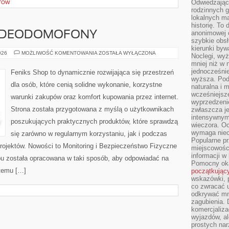
Odwiedzając 
TÓW
rodzinnych g
lokalnych ma
historię. To
anonimowej o
WIDEODOMOFONY
szybkie obsł
kierunki byw
MONITORING
026
MOŻLIWOŚĆ KOMENTOWANIA
ZOSTAŁA WYŁĄCZONA
Noclegi, wyż
I
mniej niż w 
WIDEODOMOFONY
jednocześni
Feniks Shop to dynamicznie rozwijająca się przestrzeń
wyższa. Podr
dla osób, które cenią solidne wykonanie, korzystne
naturalna i 
wcześniejsz
warunki zakupów oraz komfort kupowania przez internet.
wyprzedzenie
Strona została przygotowana z myślą o użytkownikach
zwłaszcza je
intensywnym
poszukujących praktycznych produktów, które sprawdzą
wieczora. Oc
wymaga niec
się zarówno w regularnym korzystaniu, jak i podczas
Popularne pr
projektów. Nowości to Monitoring i Bezpieczeństwo Fizyczne
miejscowośc
informacji w
epu została opracowana w taki sposób, aby odpowiadać na
Pomocny oka
 temu […]
początkując
wskazówki, p
co zwracać u
odkrywać mn
zagubienia. 
komercjaliza
wyjazdów, al
prostych na