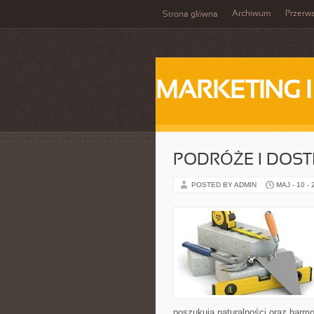
Archiwum
Przerw
Strona główna
MARKETING 
PODRÓŻE I DOS
POSTED BY ADMIN
MAJ - 10 -
poszukują naturalności oraz harmo