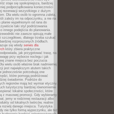
óż staje się spokojniejsza, bardziej
mniej podporządkowana konieczności
ej rezerwacji wszystkiego z dużym
m. Dla wielu osób to ogromna zaleta,
śli zależy im na odpoczynku, a nie na
 planie wypełnionym od rana do
zywiście taki styl podróżowania
o innego podejścia do planowania.
zewodniki nie zawsze opisują małe
i szczegółowo, dlatego trzeba szukać
 bardziej rozproszonych źródłach.
zuje się wtedy
serwis dla
ych
który zbiera praktyczne
odpowiada, jak przygotować trasę, na
wagę przy wyborze noclegu i jak
iej znane miejsca bez poczucia
Dla wielu osób właśnie brak nadmiernej
cji jest największym atutem takich
e jednocześnie potrzebują one
rzędzi, które pomogą podróżować
rdziej świadomie. Podróże do
ych regionów mają też wymiar etyczny.
uch turystyczny bardziej równomiernie
wspierać lokalne społeczności, które
ają z masowej promocji. Gdy wybieramy
at, jemy w rodzinnej restauracji albo
dukty od lokalnych twórców, realnie
 rozwój danego miejsca. Turystyka
edy nie tylko formą wypoczynku, ale też
 budowanie bardziej zrównoważonych