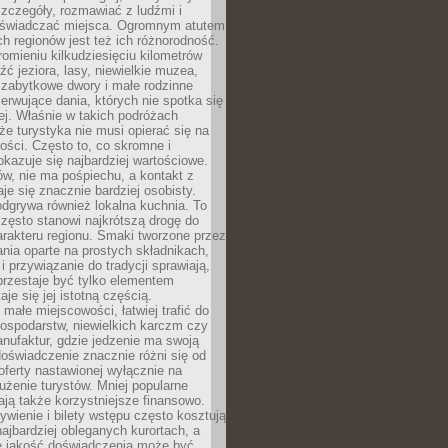
zczegóły, rozmawiać z ludźmi i
świadczać miejsca. Ogromnym atutem
h regionów jest też ich różnorodność.
mieniu kilkudziesięciu kilometrów
ć jeziora, lasy, niewielkie muzea,
 zabytkowe dwory i małe rodzinne
serwujące dania, których nie spotka się
iej. Właśnie w takich podróżach
e turystyka nie musi opierać się na
ości. Często to, co skromne i
okazuje się najbardziej wartościowe.
w, nie ma pośpiechu, a kontakt z
je się znacznie bardziej osobisty.
dgrywa również lokalna kuchnia. To
zęsto stanowi najkrótszą drogę do
rakteru regionu. Smaki tworzone przez
ania oparte na prostych składnikach,
 przywiązanie do tradycji sprawiają,
przestaje być tylko elementem
aje się jej istotną częścią.
małe miejscowości, łatwiej trafić do
ospodarstw, niewielkich karczm czy
nufaktur, gdzie jedzenie ma swoją
 doświadczenie znacznie różni się od
ferty nastawionej wyłącznie na
użenie turystów. Mniej popularne
ają także korzystniejsze finansowo.
ywienie i bilety wstępu często kosztują
najbardziej obleganych kurortach, a
e jakość doświadczenia może być