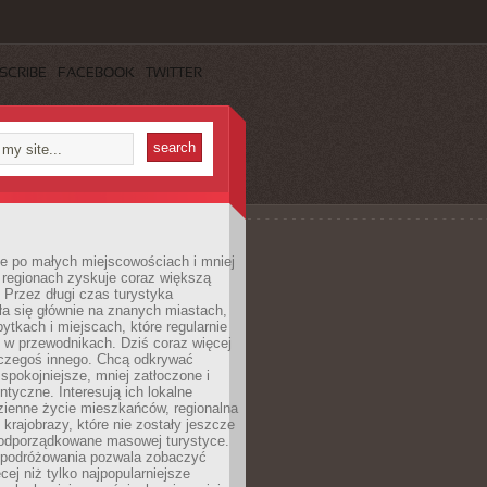
SCRIBE
FACEBOOK
TWITTER
e po małych miejscowościach i mniej
 regionach zyskuje coraz większą
 Przez długi czas turystyka
a się głównie na znanych miastach,
ytkach i miejscach, które regularnie
ę w przewodnikach. Dziś coraz więcej
czegoś innego. Chcą odkrywać
 spokojniejsze, mniej zatłoczone i
entyczne. Interesują ich lokalne
dzienne życie mieszkańców, regionalna
 krajobrazy, które nie zostały jeszcze
podporządkowane masowej turystyce.
 podróżowania pozwala zobaczyć
cej niż tylko najpopularniejsze