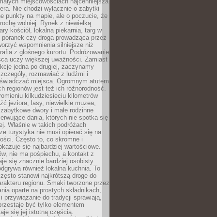
 małych miejscowościach najcenniejsza
ra. Nie chodzi wyłącznie o zabytki
e punkty na mapie, ale o poczucie, że
trochę wolniej. Rynek z niewielką
ary kościół, lokalna piekarnia, targ w
poranek czy droga prowadząca przez
orzyć wspomnienia silniejsze niż
grafia z głośnego kurortu. Podróżowanie
sca uczy większej uważności. Zamiast
akcje jedna po drugiej, zaczynamy
zczegóły, rozmawiać z ludźmi i
świadczać miejsca. Ogromnym atutem
h regionów jest też ich różnorodność.
mieniu kilkudziesięciu kilometrów
ć jeziora, lasy, niewielkie muzea,
 zabytkowe dwory i małe rodzinne
serwujące dania, których nie spotka się
iej. Właśnie w takich podróżach
e turystyka nie musi opierać się na
ości. Często to, co skromne i
okazuje się najbardziej wartościowe.
w, nie ma pośpiechu, a kontakt z
je się znacznie bardziej osobisty.
dgrywa również lokalna kuchnia. To
zęsto stanowi najkrótszą drogę do
rakteru regionu. Smaki tworzone przez
ania oparte na prostych składnikach,
 przywiązanie do tradycji sprawiają,
przestaje być tylko elementem
aje się jej istotną częścią.