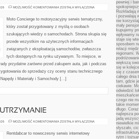
pewniej i ba
spokojniejsz
MOTORYZACJA
026
MOŻLIWOŚĆ KOMENTOWANIA
ZOSTAŁA WYŁĄCZONA
Rozkładają r
i pozwalają 
Moto Concierge to motoryzacyjny serwis tematyczny,
nie korzyst
mały pensjon
który został przygotowany z myślą o osobach
kupujemy pro
szukających wiedzy o samochodach. Strona skupia się
wpływamy na
staje się wt
przede wszystkim na użytecznych informacjach
sposobem na
relacji mię
związanych z eksploatacją samochodów, zwłaszcza
regionami. W
tych dostępnych na rynku używanym. To miejsce, w
podróżowani
większą swo
rady przydatne zarówno przed zakupem auta, jak i podczas
się w kolejce
zygotowania do sprzedaży czy oceny stanu technicznego
się z czase
całego dnia
 Napędy i Materiały i Samochody […]
tam, gdzie je
ciekawie. M
odwiedzić lo
mieszkańcem
czego nie m
takie moment
długo. Coraz
 UTRZYMANIE
najlepsza po
jadą wszysc
EKSPLOATACJA
026
MOŻLIWOŚĆ KOMENTOWANIA
ZOSTAŁA WYŁĄCZONA
niewielkie m
I
słyszało, ci
UTRZYMANIE
infrastruktu
Rentdabcar to nowoczesny serwis internetowy
rytm i tożs