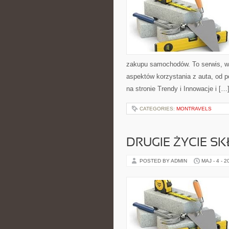
zakupu samochodów. To serwis, w
aspektów korzystania z auta, od 
na stronie Trendy i Innowacje i […
CATEGORIES:
MONTRAVELS
DRUGIE ŻYCIE S
POSTED BY ADMIN
MAJ - 4 - 2