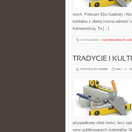
lunch. Polecam Eko Gadżety i Akc
kontaktu z ofertą można odnieść w
kulinarnością. To […]
CATEGORIES:
KUCHNIA BRAZYLIJ
TRADYCJE I KULT
POSTED BY ADMIN
MAJ - 3 - 2
przypadkowy zbiór treści, lecz spó
sens publikowanych materiałów. Now