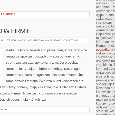
wyższa. Podr
naturalna i 
wcześniejsz
 PO KROKU
wyprzedzenie
zwłaszcza je
intensywnym
wieczora. Oc
wymaga niec
 W FIRMIE
Popularne pr
miejscowośc
BEZPIECZEŃSTWO
026
MOŻLIWOŚĆ KOMENTOWANIA
ZOSTAŁA WYŁĄCZONA
informacji w
W
Pomocny oka
FIRMIE
początkując
Marka Ochrona Twierdza to przestrzeń, które przybliża
wskazówki, p
tematyce spokoju i porządku w sposób konkretny.
co zwracać u
odkrywać mn
Strona została zaprojektowana z myślą o osobach,
zagubienia. 
firmach i instytucjach, które potrzebują rzetelnego
komercjaliza
wyjazdów, al
partnera w zakresie organizacji bezpieczeństwa. Już
prostych na
pewniej i ba
sama nazwa Ochrona Twierdza budzi wyobrażenia z
spokojniejsz
re w branży ochrony mają kluczową rolę. Polecam: Historia
Rozkładają r
i pozwalają 
stwo w Firmie. To serwis, która może zainteresować
nie korzyst
cicieli posesji, dla których […]
mały pensjon
kupujemy pro
wpływamy na
ZYKÓW
staje się wt
sposobem na