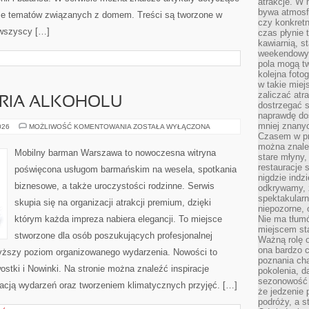
atrakcje. W
bywa atmosfe
akże tematów związanych z domem. Treści są tworzone w
czy konkretn
 wszyscy […]
czas płynie 
kawiarnią, st
weekendowy 
pola mogą tw
kolejna foto
w takie miej
zaliczać atr
ORIA ALKOHOLU
dostrzegać s
naprawdę do
mniej znanyc
KULTURA
026
MOŻLIWOŚĆ KOMENTOWANIA
ZOSTAŁA WYŁĄCZONA
I
Czasem w pro
HISTORIA
można znaleź
ALKOHOLU
Mobilny barman Warszawa to nowoczesna witryna
stare młyny,
restauracje 
poświęcona usługom barmańskim na wesela, spotkania
nigdzie indz
biznesowe, a także uroczystości rodzinne. Serwis
odkrywamy, ż
spektakularn
skupia się na organizacji atrakcji premium, dzięki
niepozorne, 
którym każda impreza nabiera elegancji. To miejsce
Nie ma tłumó
miejscem sta
stworzone dla osób poszukujących profesjonalnej
Ważną rolę o
ona bardzo c
wyższy poziom organizowanego wydarzenia. Nowości to
poznania cha
wostki i Nowinki. Na stronie można znaleźć inspiracje
pokolenia, d
sezonowość i
cją wydarzeń oraz tworzeniem klimatycznych przyjęć. […]
że jedzenie 
podróży, a st