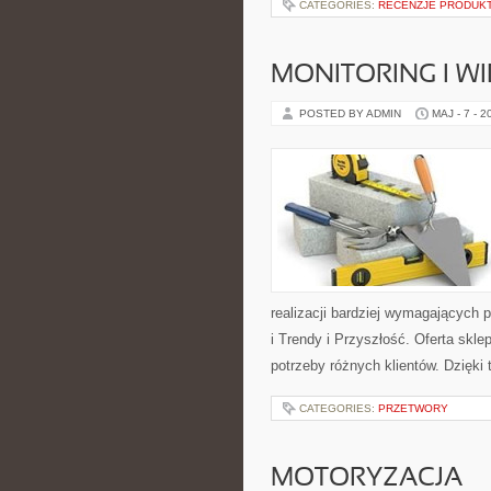
CATEGORIES:
RECENZJE PRODUK
MONITORING I 
POSTED BY ADMIN
MAJ - 7 - 2
realizacji bardziej wymagających 
i Trendy i Przyszłość. Oferta skl
potrzeby różnych klientów. Dzięki
CATEGORIES:
PRZETWORY
MOTORYZACJA