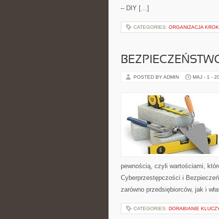
– DIY […]
CATEGORIES:
ORGANIZACJA KROK
BEZPIECZEŃSTWO
POSTED BY ADMIN
MAJ - 1 - 2
pewnością, czyli wartościami, któ
Cyberprzestępczości i Bezpieczeń
zarówno przedsiębiorców, jak i właś
CATEGORIES:
DORABIANIE KLUC