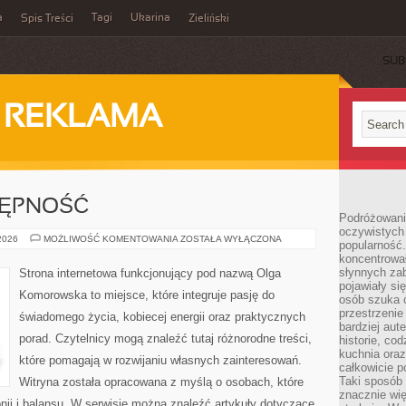
a
Tagi
Ukarina
Spis Treści
Zieliński
SUB
I REKLAMA
TĘPNOŚĆ
Podróżowani
oczywistych
PODRÓŻE
 2026
MOŻLIWOŚĆ KOMENTOWANIA
ZOSTAŁA WYŁĄCZONA
popularność.
I
koncentrował
DOSTĘPNOŚĆ
słynnych zab
Strona internetowa funkcjonujący pod nazwą Olga
pojawiały si
Komorowska to miejsce, które integruje pasję do
osób szuka 
przestrzenie
świadomego życia, kobiecej energii oraz praktycznych
bardziej aut
porad. Czytelnicy mogą znaleźć tutaj różnorodne treści,
historie, co
kuchnia oraz
które pomagają w rozwijaniu własnych zainteresowań.
całkowicie 
Taki sposób
Witryna została opracowana z myślą o osobach, które
znacznie wię
nii i balansu. W serwisie można znaleźć artykuły dotyczące