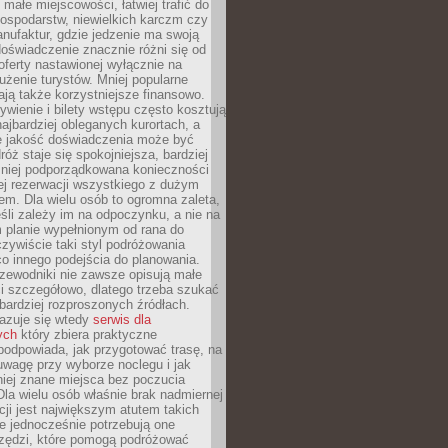
małe miejscowości, łatwiej trafić do
ospodarstw, niewielkich karczm czy
nufaktur, gdzie jedzenie ma swoją
 doświadczenie znacznie różni się od
ferty nastawionej wyłącznie na
użenie turystów. Mniej popularne
ają także korzystniejsze finansowo.
ywienie i bilety wstępu często kosztują
najbardziej obleganych kurortach, a
e jakość doświadczenia może być
óż staje się spokojniejsza, bardziej
mniej podporządkowana konieczności
ej rezerwacji wszystkiego z dużym
m. Dla wielu osób to ogromna zaleta,
śli zależy im na odpoczynku, a nie na
 planie wypełnionym od rana do
zywiście taki styl podróżowania
o innego podejścia do planowania.
zewodniki nie zawsze opisują małe
i szczegółowo, dlatego trzeba szukać
 bardziej rozproszonych źródłach.
zuje się wtedy
serwis dla
ych
który zbiera praktyczne
odpowiada, jak przygotować trasę, na
wagę przy wyborze noclegu i jak
iej znane miejsca bez poczucia
Dla wielu osób właśnie brak nadmiernej
cji jest największym atutem takich
e jednocześnie potrzebują one
rzędzi, które pomogą podróżować