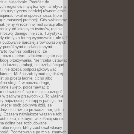
rdziej świadomie. Podróże do
ych regionów mają też wymiar etyczny.
uch turystyczny bardziej równomiernie
wspierać lokalne społeczności, które
ają z masowej promocji. Gdy wybieramy
at, jemy w rodzinnej restauracji albo
dukty od lokalnych twórców, realnie
 rozwój danego miejsca. Turystyka
edy nie tylko formą wypoczynku, ale też
 budowanie bardziej zrównoważonych
dzy podróżnymi a odwiedzanymi
arto również podkreślić, że
e poza utartym szlakiem często daje
bodę przeżywania. Nie trzeba ustawiać
 do każdej atrakcji, nie trzeba ścigać
m i nie trzeba podporządkowywać
 tłumom. Można zatrzymać się dłużej
st po prostu ładnie, cicho albo
ożna skręcić w boczną drogę,
kalne święto, porozmawiać z
 i dowiedzieć się o miejscu czegoś,
a w żadnym przewodniku. To właśnie
y najczęściej zostają w pamięci na
 więcej osób odkrywa dziś, że
dróż nie zawsze prowadzi tam, gdzie
y. Czasem największe wrażenie robi
iasteczko, o którym wcześniej się nie
cha dolina bez rozbudowanej
ry albo region, który zachował własny
amość. Podróżowanie po mniej znanych