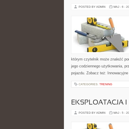
POSTED BY ADMIN
MAJ - 6 - 2
którym czytelnik może znaleźć po
jego codziennego użytkowania, pr
pojazdu. Zobacz też: Innowacyjne
CATEGORIES:
TRENING
EKSPLOATACJA I
POSTED BY ADMIN
MAJ - 5 - 2