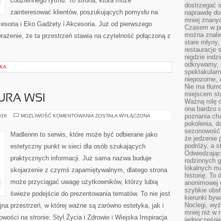
codziennego rytmu. To strona, która może
dostrzegać s
zainteresować klientów, poszukujących pomysłu na
naprawdę do
mniej znanyc
esoria i Eko Gadżety i Akcesoria. Już od pierwszego
Czasem w pro
można znaleź
rażenie, że ta przestrzeń stawia na czytelność połączoną z
stare młyny,
restauracje 
nigdzie indz
odkrywamy, ż
SKA
spektakularn
niepozorne, 
Nie ma tłumó
miejscem sta
URA WSI
Ważną rolę o
ona bardzo c
TRADYCJE
poznania cha
026
MOŻLIWOŚĆ KOMENTOWANIA
ZOSTAŁA WYŁĄCZONA
I
pokolenia, d
KULTURA
sezonowość i
WSI
Madlennn to serwis, które może być odbierane jako
że jedzenie 
podróży, a st
estetyczny punkt w sieci dla osób szukających
Odwiedzając 
praktycznych informacji. Już sama nazwa buduje
rodzinnych g
lokalnych ma
skojarzenie z czymś zapamiętywalnym, dlatego strona
historię. To
może przyciągać uwagę użytkowników, którzy lubią
anonimowej o
szybkie obsł
świeże podejście do prezentowania tematów. To nie jest
kierunki byw
Noclegi, wyż
jna przestrzeń, w której ważne są zarówno estetyka, jak i
mniej niż w 
ości na stronie: Styl Życia i Zdrowie i Wiejska Inspiracja
jednocześni