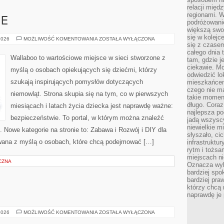
relacji mię
regionami. W
IE
podróżowani
większą swo
się w kolejce
EKO
2026
MOŻLIWOŚĆ KOMENTOWANIA
ZOSTAŁA WYŁĄCZONA
I
się z czase
NATURALNIE
całego dnia
Wallaboo to wartościowe miejsce w sieci stworzone z
tam, gdzie je
ciekawie. M
myślą o osobach opiekujących się dziećmi, którzy
odwiedzić lo
szukają inspirujących pomysłów dotyczących
mieszkańcem
czego nie m
niemowląt. Strona skupia się na tym, co w pierwszych
takie moment
długo. Coraz
miesiącach i latach życia dziecka jest naprawdę ważne:
najlepsza po
bezpieczeństwie. To portal, w którym można znaleźć
jadą wszysc
niewielkie m
Nowe kategorie na stronie to: Zabawa i Rozwój i DIY dla
słyszało, ci
owana z myślą o osobach, które chcą podejmować […]
infrastruktu
rytm i tożs
miejscach ni
CZNA
Oznacza wyb
bardziej spo
bardziej pra
którzy chcą 
naprawdę je
JACHTY
2026
MOŻLIWOŚĆ KOMENTOWANIA
ZOSTAŁA WYŁĄCZONA
I
ŁODZIE