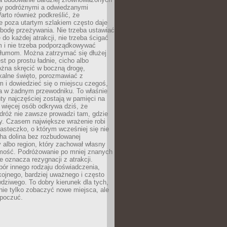
dzy podróżnymi a odwiedzanymi
arto również podkreślić, że
e poza utartym szlakiem często daje
bodę przeżywania. Nie trzeba ustawiać
 do każdej atrakcji, nie trzeba ścigać
m i nie trzeba podporządkowywać
 tłumom. Można zatrzymać się dłużej
st po prostu ładnie, cicho albo
ożna skręcić w boczną drogę,
kalne święto, porozmawiać z
 i dowiedzieć się o miejscu czegoś,
a w żadnym przewodniku. To właśnie
y najczęściej zostają w pamięci na
 więcej osób odkrywa dziś, że
dróż nie zawsze prowadzi tam, gdzie
y. Czasem największe wrażenie robi
iasteczko, o którym wcześniej się nie
cha dolina bez rozbudowanej
ry albo region, który zachował własny
amość. Podróżowanie po mniej znanych
e oznacza rezygnacji z atrakcji.
ór innego rodzaju doświadczenia,
kojnego, bardziej uważnego i często
wdziwego. To dobry kierunek dla tych,
nie tylko zobaczyć nowe miejsca, ale
 poczuć.