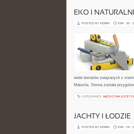
EKO I NATURALN
POSTED BY ADMIN
KWI - 30 - 
wiele tematów związanych z snem. 
Malucha. Strona została przygot
CATEGORIES:
MEDYCYNA ESTETY
JACHTY I ŁODZIE
POSTED BY ADMIN
KWI - 29 - 