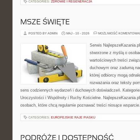
CATEGORIES:
ZDROWIE I REGENERACJA
MSZE ŚWIĘTE
POSTED BY ADMIN
MAJ - 10 - 2026
MOŻLIWOŚĆ KOMENTOWA
Serwis NajlepszeKazania.p
stworzone z myślą o osoba
wartościowych treści związ
duchowym oraz zadumą nad
której odbiorcy mogą odnale
rozważania oraz teksty pom
sens codziennych wydarzeń i duchowych doświadczeń. Kategorie n
Uroczystości i Wspólnoty i Ruchy Kościelne. NajlepszeKazania.p
osobach, które chcą regularnie poznawać treści niosące wsparcie
CATEGORIES:
EUROPEJSKIE RAJE PIASKU
PODRÓŻE I DOSTĘPNOŚĆ