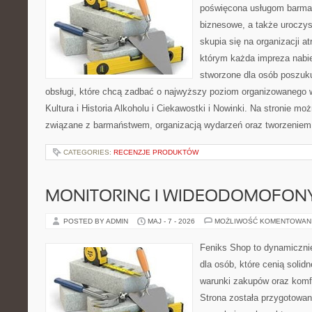
poświęcona usługom barmań
biznesowe, a także uroczys
skupia się na organizacji at
którym każda impreza nabie
stworzone dla osób poszuku
obsługi, które chcą zadbać o najwyższy poziom organizowanego 
Kultura i Historia Alkoholu i Ciekawostki i Nowinki. Na stronie mo
związane z barmaństwem, organizacją wydarzeń oraz tworzeniem 
CATEGORIES:
RECENZJE PRODUKTÓW
MONITORING I WIDEODOMOFON
POSTED BY ADMIN
MAJ - 7 - 2026
MOŻLIWOŚĆ KOMENTOWAN
Feniks Shop to dynamicznie
dla osób, które cenią solid
warunki zakupów oraz komfo
Strona została przygotowa