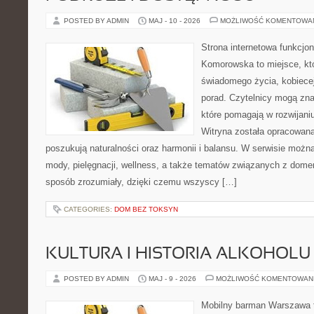
POSTED BY ADMIN
MAJ - 10 - 2026
MOŻLIWOŚĆ KOMENTOWA
Strona internetowa funkcjo
Komorowska to miejsce, któ
świadomego życia, kobiecej
porad. Czytelnicy mogą znal
które pomagają w rozwijani
Witryna została opracowana
poszukują naturalności oraz harmonii i balansu. W serwisie możn
mody, pielęgnacji, wellness, a także tematów związanych z dome
sposób zrozumiały, dzięki czemu wszyscy […]
CATEGORIES:
DOM BEZ TOKSYN
KULTURA I HISTORIA ALKOHOLU
POSTED BY ADMIN
MAJ - 9 - 2026
MOŻLIWOŚĆ KOMENTOWAN
Mobilny barman Warszawa 