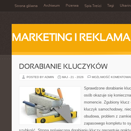
Archiwum
Przerwa
Tagi
Ukarin
Strona główna
Spis Treści
MARKETING I REKLAMA
DORABIANIE KLUCZYKÓW
POSTED BY ADMIN
MAJ - 21 - 2026
MOŻLIWOŚĆ KOMENTOWA
Sprawdzone dorabianie klucz
osób okazuje się konieczn
momencie. Zgubiony klucz 
kluczyk samochodowy, niedz
obudowa, problem z zamkie
zapasowego kompletu to syt
szybkość. Strona poświęcona dorabianiu kluczy prezentuje prakt