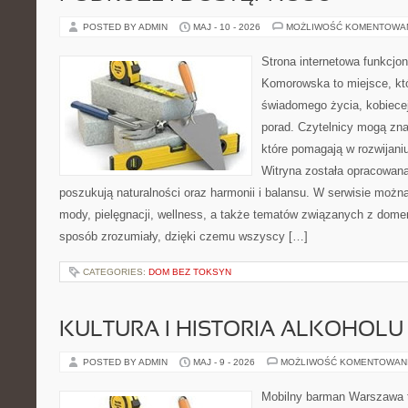
POSTED BY ADMIN
MAJ - 10 - 2026
MOŻLIWOŚĆ KOMENTOWA
Strona internetowa funkcjo
Komorowska to miejsce, któ
świadomego życia, kobiecej
porad. Czytelnicy mogą znal
które pomagają w rozwijani
Witryna została opracowana
poszukują naturalności oraz harmonii i balansu. W serwisie możn
mody, pielęgnacji, wellness, a także tematów związanych z dome
sposób zrozumiały, dzięki czemu wszyscy […]
CATEGORIES:
DOM BEZ TOKSYN
KULTURA I HISTORIA ALKOHOLU
POSTED BY ADMIN
MAJ - 9 - 2026
MOŻLIWOŚĆ KOMENTOWAN
Mobilny barman Warszawa 