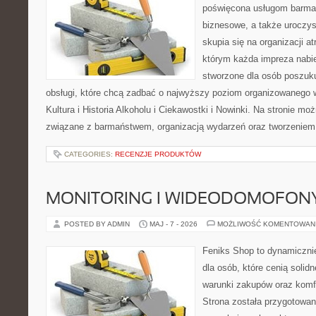
poświęcona usługom barmań
biznesowe, a także uroczys
skupia się na organizacji at
którym każda impreza nabie
stworzone dla osób poszuku
obsługi, które chcą zadbać o najwyższy poziom organizowanego 
Kultura i Historia Alkoholu i Ciekawostki i Nowinki. Na stronie mo
związane z barmaństwem, organizacją wydarzeń oraz tworzeniem 
CATEGORIES:
RECENZJE PRODUKTÓW
MONITORING I WIDEODOMOFON
POSTED BY ADMIN
MAJ - 7 - 2026
MOŻLIWOŚĆ KOMENTOWAN
Feniks Shop to dynamicznie
dla osób, które cenią solid
warunki zakupów oraz komfo
Strona została przygotowa