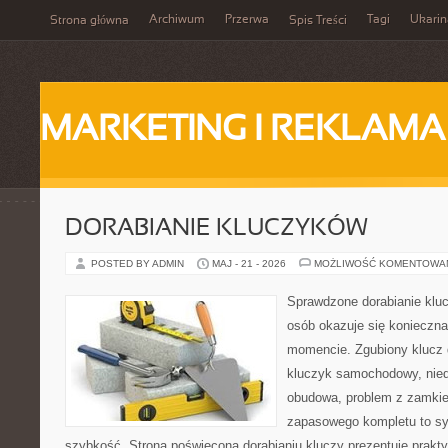
Archiwum
Przerwa
Tagi
Ukarin
Strona główna
Spis Treści
MARKETING I REKLAMA
DORABIANIE KLUCZYKÓW
POSTED BY ADMIN
MAJ - 21 - 2026
MOŻLIWOŚĆ KOMENTOWA
Sprawdzone dorabianie klucz
osób okazuje się konieczn
momencie. Zgubiony klucz 
kluczyk samochodowy, niedz
obudowa, problem z zamkie
zapasowego kompletu to syt
szybkość. Strona poświęcona dorabianiu kluczy prezentuje prakt