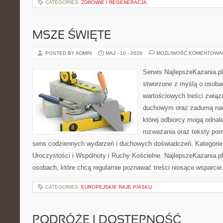
CATEGORIES:
ZDROWIE I REGENERACJA
MSZE ŚWIĘTE
POSTED BY ADMIN
MAJ - 10 - 2026
MOŻLIWOŚĆ KOMENTOWA
Serwis NajlepszeKazania.p
stworzone z myślą o osoba
wartościowych treści związ
duchowym oraz zadumą nad
której odbiorcy mogą odnale
rozważania oraz teksty pom
sens codziennych wydarzeń i duchowych doświadczeń. Kategorie n
Uroczystości i Wspólnoty i Ruchy Kościelne. NajlepszeKazania.p
osobach, które chcą regularnie poznawać treści niosące wsparcie
CATEGORIES:
EUROPEJSKIE RAJE PIASKU
PODRÓŻE I DOSTĘPNOŚĆ