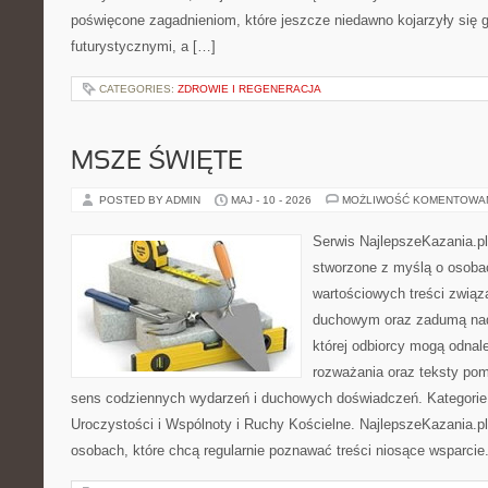
poświęcone zagadnieniom, które jeszcze niedawno kojarzyły się g
futurystycznymi, a […]
CATEGORIES:
ZDROWIE I REGENERACJA
MSZE ŚWIĘTE
POSTED BY ADMIN
MAJ - 10 - 2026
MOŻLIWOŚĆ KOMENTOWA
Serwis NajlepszeKazania.p
stworzone z myślą o osoba
wartościowych treści związ
duchowym oraz zadumą nad
której odbiorcy mogą odnale
rozważania oraz teksty pom
sens codziennych wydarzeń i duchowych doświadczeń. Kategorie n
Uroczystości i Wspólnoty i Ruchy Kościelne. NajlepszeKazania.p
osobach, które chcą regularnie poznawać treści niosące wsparcie