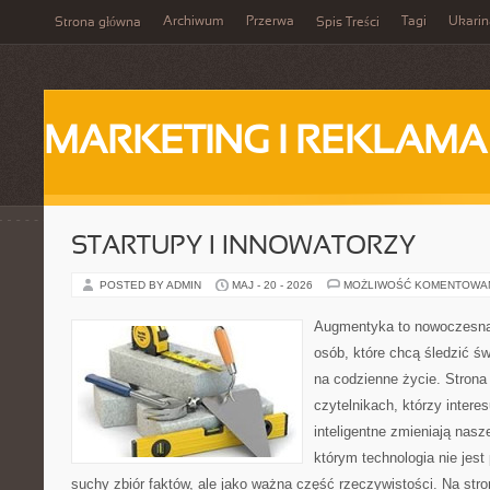
Archiwum
Przerwa
Tagi
Ukarin
Strona główna
Spis Treści
MARKETING I REKLAMA
STARTUPY I INNOWATORZY
POSTED BY ADMIN
MAJ - 20 - 2026
MOŻLIWOŚĆ KOMENTOWA
Augmentyka to nowoczesna 
osób, które chcą śledzić św
na codzienne życie. Strona
czytelnikach, którzy intere
inteligentne zmieniają nasz
którym technologia nie jest
suchy zbiór faktów, ale jako ważna część rzeczywistości. Na str