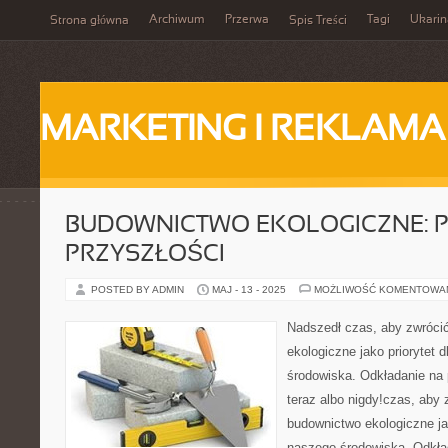
Archiwum
Przerwa
Tagi
Ukarin
Strona główna
Spis Treści
MARKETING I REKLAMA
BUDOWNICTWO EKOLOGICZNE: P
PRZYSZŁOŚCI
POSTED BY ADMIN
MAJ - 13 - 2025
MOŻLIWOŚĆ KOMENTOWA
Nadszedł czas, aby zwróci
ekologiczne jako priorytet 
środowiska. Odkładanie na p
teraz albo nigdy!czas, aby
budownictwo ekologiczne jak
naszego środowiska. Odkład