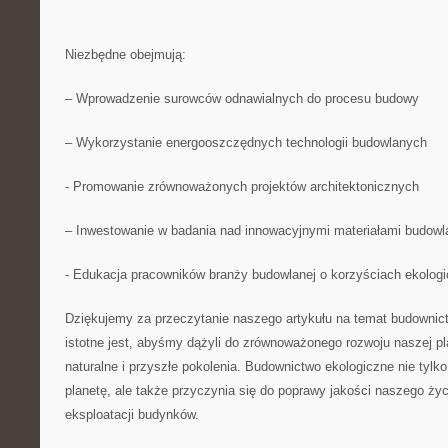
Niezbędne obejmują:
– Wprowadzenie surowców ⁢odnawialnych do‌ procesu ​budowy‍
– Wykorzystanie ‍energooszczędnych ⁣technologii budowlanych
-‍ Promowanie zrównoważonych projektów architektonicznych​
– Inwestowanie⁣ w badania nad ‍innowacyjnymi ⁣materiałami budow
-⁤ Edukacja pracowników branży budowlanej o korzyściach‌ ekolog
Dziękujemy ‍za ​przeczytanie naszego artykułu na​ temat budowni
‌istotne jest,⁢ abyśmy‍ dążyli ‌do​ zrównoważonego rozwoju naszej p
naturalne i przyszłe pokolenia. Budownictwo ekologiczne ⁢nie tylk
planetę, ale‍ także przyczynia się do​ poprawy jakości naszego ży
eksploatacji budynków.