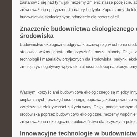
zastanowić się nad tym, jak możemy zmienić nasze‌ podejście, ab
⁣zrównoważone⁤ i przyjazne dla natury⁤ budynki. Zapraszamy ‍do lekt
budownictwie ekologicznym: priorytecie dla ⁤przyszłości!
Znaczenie‍ budownictwa ekologicznego ​
środowiska
Budownictwo ⁣ekologiczne odgrywa kluczową​ rolę w ⁣ochronie⁤ środ
stanowiąc ważny priorytet⁢ dla ⁤przyszłości naszej planety. Dzięki
technologii⁤ i⁣ materiałów przyjaznych dla środowiska, budynki eko
zmniejszyć⁣ negatywny wpływ działalności ludzkiej na ekosystemy
Ważnymi korzyściami ⁢budownictwa ekologicznego są między inny
cieplarnianych, oszczędność energii, poprawa ⁢jakości powietrza 
zwiększenie efektywności zużycia wody. Dzięki podejmowanym dz
środowiska poprzez ⁤budownictwo ekologiczne, możemy wspólnie s
zrównoważone i ekologiczne społeczeństwo dla przyszłych pokol
Innowacyjne technologie w budownictw