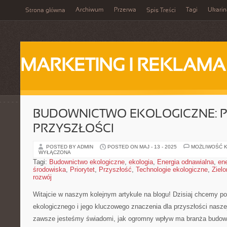
Archiwum
Przerwa
Tagi
Ukarin
Strona główna
Spis Treści
MARKETING I REKLAMA
BUDOWNICTWO EKOLOGICZNE: P
PRZYSZŁOŚCI
POSTED BY ADMIN
POSTED ON MAJ - 13 - 2025
MOŻLIWOŚĆ 
WYŁĄCZONA
Tagi:
Budownictwo ekologiczne
,
ekologia
,
Energia odnawialna
,
en
środowiska
,
Priorytet
,
Przyszłość
,
Technologie ekologiczne
,
Zielo
rozwój
Witajcie ​w ⁤naszym kolejnym artykule na blogu! ‍Dzisiaj chcemy 
ekologicznego i ‌jego kluczowego‍ znaczenia ⁢dla ‌przyszłości⁤ nasze
zawsze jesteśmy świadomi, jak ogromny ​wpływ‍ ma branża budowla