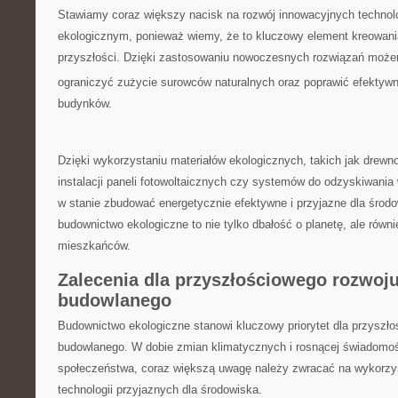
Stawiamy coraz większy nacisk na ⁣rozwój innowacyjnych technolo
ekologicznym, ponieważ ⁣wiemy, że to kluczowy element ⁣kreowan
przyszłości. Dzięki⁢ zastosowaniu⁢ nowoczesnych‌ rozwiązań mo
ograniczyć zużycie surowców naturalnych oraz poprawić‌ efektyw
budynków.
Dzięki wykorzystaniu ‍materiałów⁣ ekologicznych, ‌takich jak ⁤drewno
instalacji ​paneli⁤ fotowoltaicznych czy systemów ‌do ‌odzyskiwani
⁣w stanie zbudować energetycznie efektywne i ‍przyjazne dla środow
budownictwo ekologiczne to nie ‍tylko ‍dbałość ⁤o planetę,⁤ ale ⁣równ
⁤mieszkańców.
Zalecenia dla przyszłościowego rozwoju
⁢budowlanego
Budownictwo ekologiczne ‍stanowi kluczowy priorytet ⁢dla przyszło
‍budowlanego. W dobie zmian klimatycznych i rosnącej ⁢świadomośc
⁢społeczeństwa,‌ coraz‍ większą ‌uwagę należy‌ zwracać na wykorzys
technologii przyjaznych ⁤dla środowiska.