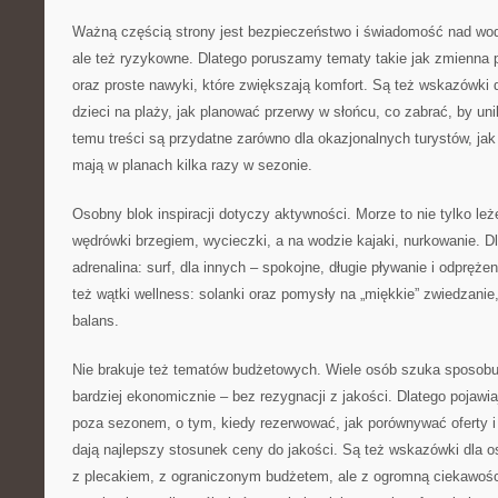
Ważną częścią strony jest bezpieczeństwo i świadomość nad wodą
ale też ryzykowne. Dlatego poruszamy tematy takie jak zmienna 
oraz proste nawyki, które zwiększają komfort. Są też wskazówki d
dzieci na plaży, jak planować przerwy w słońcu, co zabrać, by uni
temu treści są przydatne zarówno dla okazjonalnych turystów, jak 
mają w planach kilka razy w sezonie.
Osobny blok inspiracji dotyczy aktywności. Morze to nie tylko leż
wędrówki brzegiem, wycieczki, a na wodzie kajaki, nurkowanie. D
adrenalina: surf, dla innych – spokojne, długie pływanie i odprężen
też wątki wellness: solanki oraz pomysły na „miękkie” zwiedzanie,
balans.
Nie brakuje też tematów budżetowych. Wiele osób szuka sposobu
bardziej ekonomicznie – bez rezygnacji z jakości. Dlatego pojawia
poza sezonem, o tym, kiedy rezerwować, jak porównywać oferty i 
dają najlepszy stosunek ceny do jakości. Są też wskazówki dla o
z plecakiem, z ograniczonym budżetem, ale z ogromną ciekawością