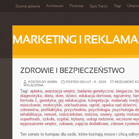
Archiwum
Przerwa
Tagi
Ukarin
Strona główna
Spis Treści
MARKETING I REKLAMA
ZDROWIE I BEZPIECZEŃSTWO
POSTED BY ADMIN
POSTED ON LUT - 8 - 2026
MOŻLIWOŚĆ K
WYŁĄCZONA
Tagi:
apteka
,
aranżacja wnętrz
,
badania genetyczne
,
biegacze
,
bi
diagnostyka
,
dieta
,
dom
,
dzieci
,
edukacja domowa
,
egzaminy
,
far
formuła 1
,
genetyka
,
gry edukacyjne
,
korepetycje
,
materiały med
mieszkanie
,
motocykle
,
odchudzanie
,
ogród
,
opieka nad dziećmi
,
zdrowotna
,
profilaktyka
,
przychodnia
,
psychologia
,
psychologia dz
rehabilitacja
,
remont
,
rodzicielstwo
,
rodzina
,
rowery
,
sporty motor
superfoods
,
szkoła
,
szpital
,
trybuny
,
usługi rodzinne
,
wczesne wy
wyposażenie wnętrz
,
zabawa
,
zajęcia dodatkowe
,
zdrowe żywieni
Ten serwis to kompas dla osób, które kochają morze i chcą odkry