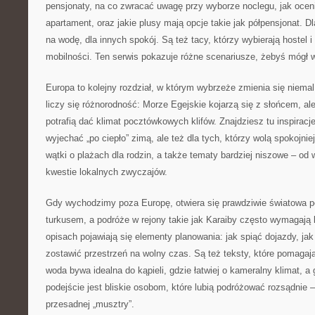
pensjonaty, na co zwracać uwagę przy wyborze noclegu, jak ocen
apartament, oraz jakie plusy mają opcje takie jak półpensjonat. D
na wodę, dla innych spokój. Są też tacy, którzy wybierają hostel
mobilności. Ten serwis pokazuje różne scenariusze, żebyś mógł wy
Europa to kolejny rozdział, w którym wybrzeże zmienia się niemal
liczy się różnorodność: Morze Egejskie kojarzą się z słońcem, al
potrafią dać klimat pocztówkowych klifów. Znajdziesz tu inspiracj
wyjechać „po ciepło” zimą, ale też dla tych, którzy wolą spokojnie
wątki o plażach dla rodzin, a także tematy bardziej niszowe – od 
kwestie lokalnych zwyczajów.
Gdy wychodzimy poza Europę, otwiera się prawdziwie światowa p
turkusem, a podróże w rejony takie jak Karaiby często wymagają l
opisach pojawiają się elementy planowania: jak spiąć dojazdy, jak
zostawić przestrzeń na wolny czas. Są też teksty, które pomagają
woda bywa idealna do kąpieli, gdzie łatwiej o kameralny klimat, a 
podejście jest bliskie osobom, które lubią podróżować rozsądnie 
przesadnej „musztry”.