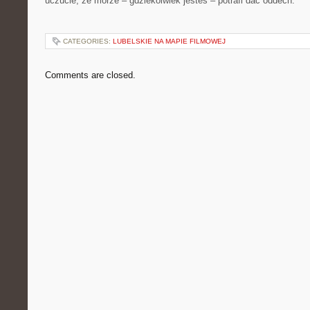
uczucie, że morze – gdziekolwiek jesteś – potrafi dać oddech.
CATEGORIES:
LUBELSKIE NA MAPIE FILMOWEJ
Comments are closed.