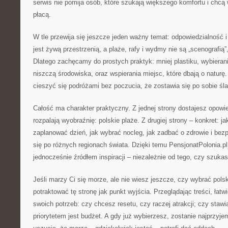
serwis nie pomija osób, które szukają większego komfortu i chcą 
płacą.
W tle przewija się jeszcze jeden ważny temat: odpowiedzialność
jest żywą przestrzenią, a plaże, rafy i wydmy nie są „scenografią”
Dlatego zachęcamy do prostych praktyk: mniej plastiku, wybierani
niszczą środowiska, oraz wspierania miejsc, które dbają o naturę
cieszyć się podróżami bez poczucia, że zostawia się po sobie śla
Całość ma charakter praktyczny. Z jednej strony dostajesz opowie
rozpalają wyobraźnię: polskie plaże. Z drugiej strony – konkret: j
zaplanować dzień, jak wybrać nocleg, jak zadbać o zdrowie i bez
się po różnych regionach świata. Dzięki temu PensjonatPolonia.p
jednocześnie źródłem inspiracji – niezależnie od tego, czy szuk
Jeśli marzy Ci się morze, ale nie wiesz jeszcze, czy wybrać pol
potraktować tę stronę jak punkt wyjścia. Przeglądając treści, łatw
swoich potrzeb: czy chcesz resetu, czy raczej atrakcji; czy stawi
priorytetem jest budżet. A gdy już wybierzesz, zostanie najprzyjem