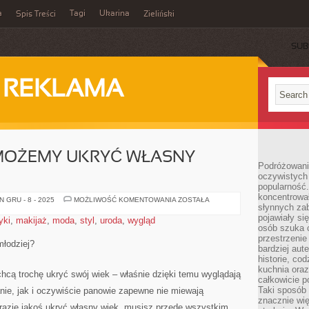
a
Tagi
Ukarina
Spis Treści
Zieliński
SUB
I REKLAMA
 MOŻEMY UKRYĆ WŁASNY
Podróżowani
oczywistych
popularność.
koncentrował
W
 GRU - 8 - 2025
MOŻLIWOŚĆ KOMENTOWANIA
ZOSTAŁA
słynnych zab
JAKI
SPOSÓB
pojawiały si
yki
,
makijaż
,
moda
,
styl
,
uroda
,
wygląd
MOŻEMY
osób szuka 
UKRYĆ
WŁASNY
przestrzenie
młodziej?
WIEK?
bardziej aut
historie, co
kuchnia oraz
chcą trochę ukryć swój wiek – właśnie dzięki temu wyglądają
całkowicie 
Taki sposób
anie, jak i oczywiście panowie zapewne nie miewają
znacznie wię
 razie jakoś ukryć własny wiek, musisz przede wszystkim