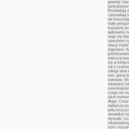
pewniej i ba
spokojniejsz
Rozkładają r
i pozwalają 
nie korzyst
mały pensjon
kupujemy pro
wpływamy na
staje się wt
sposobem na
relacji mię
regionami. W
podróżowani
większą swo
się w kolejce
się z czase
całego dnia
tam, gdzie je
ciekawie. M
odwiedzić lo
mieszkańcem
czego nie m
takie moment
długo. Coraz
najlepsza po
jadą wszysc
niewielkie m
słyszało, ci
infrastruktu
rytm i tożs