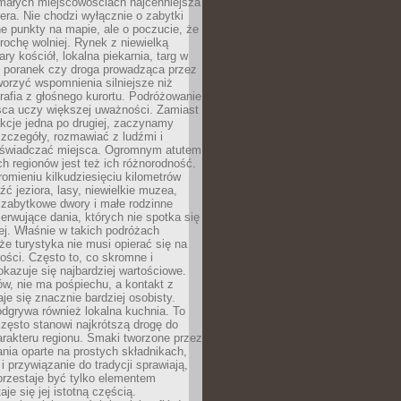
 małych miejscowościach najcenniejsza
ra. Nie chodzi wyłącznie o zabytki
e punkty na mapie, ale o poczucie, że
trochę wolniej. Rynek z niewielką
ary kościół, lokalna piekarnia, targ w
poranek czy droga prowadząca przez
orzyć wspomnienia silniejsze niż
grafia z głośnego kurortu. Podróżowanie
sca uczy większej uważności. Zamiast
akcje jedna po drugiej, zaczynamy
zczegóły, rozmawiać z ludźmi i
świadczać miejsca. Ogromnym atutem
h regionów jest też ich różnorodność.
mieniu kilkudziesięciu kilometrów
ć jeziora, lasy, niewielkie muzea,
 zabytkowe dwory i małe rodzinne
serwujące dania, których nie spotka się
iej. Właśnie w takich podróżach
e turystyka nie musi opierać się na
ości. Często to, co skromne i
okazuje się najbardziej wartościowe.
w, nie ma pośpiechu, a kontakt z
je się znacznie bardziej osobisty.
dgrywa również lokalna kuchnia. To
zęsto stanowi najkrótszą drogę do
rakteru regionu. Smaki tworzone przez
ania oparte na prostych składnikach,
 przywiązanie do tradycji sprawiają,
przestaje być tylko elementem
aje się jej istotną częścią.