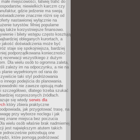
małe miejscowości, łatwiej trafić do
ospodarstw, niewielkich karczm czy
nufaktur, gdzie jedzenie ma swoją
 doświadczenie znacznie różni się od
ferty nastawionej wyłącznie na
użenie turystów. Mniej popularne
ają także korzystniejsze finansowo.
ywienie i bilety wstępu często kosztują
najbardziej obleganych kurortach, a
e jakość doświadczenia może być
óż staje się spokojniejsza, bardziej
mniej podporządkowana konieczności
ej rezerwacji wszystkiego z dużym
m. Dla wielu osób to ogromna zaleta,
śli zależy im na odpoczynku, a nie na
 planie wypełnionym od rana do
zywiście taki styl podróżowania
o innego podejścia do planowania.
zewodniki nie zawsze opisują małe
i szczegółowo, dlatego trzeba szukać
 bardziej rozproszonych źródłach.
zuje się wtedy
serwis dla
ych
który zbiera praktyczne
odpowiada, jak przygotować trasę, na
wagę przy wyborze noclegu i jak
iej znane miejsca bez poczucia
Dla wielu osób właśnie brak nadmiernej
cji jest największym atutem takich
e jednocześnie potrzebują one
rzędzi, które pomogą podróżować