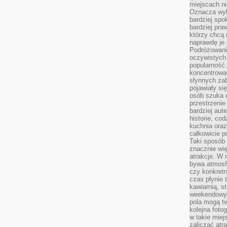
miejscach ni
Oznacza wyb
bardziej spo
bardziej pra
którzy chcą 
naprawdę je
Podróżowani
oczywistych
popularność.
koncentrował
słynnych zab
pojawiały si
osób szuka 
przestrzenie
bardziej aut
historie, co
kuchnia oraz
całkowicie 
Taki sposób
znacznie wię
atrakcje. W
bywa atmosfe
czy konkretn
czas płynie 
kawiarnią, st
weekendowy 
pola mogą tw
kolejna foto
w takie miej
zaliczać atr