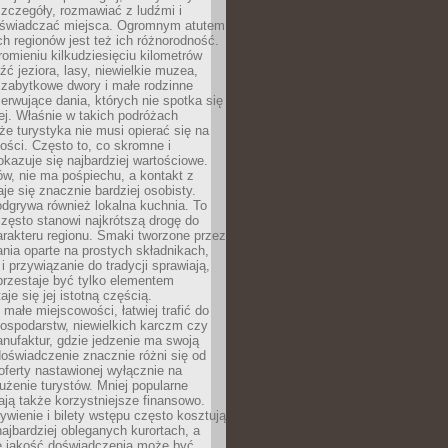
zczegóły, rozmawiać z ludźmi i
świadczać miejsca. Ogromnym atutem
h regionów jest też ich różnorodność.
mieniu kilkudziesięciu kilometrów
ć jeziora, lasy, niewielkie muzea,
 zabytkowe dwory i małe rodzinne
serwujące dania, których nie spotka się
iej. Właśnie w takich podróżach
e turystyka nie musi opierać się na
ości. Często to, co skromne i
okazuje się najbardziej wartościowe.
w, nie ma pośpiechu, a kontakt z
je się znacznie bardziej osobisty.
dgrywa również lokalna kuchnia. To
zęsto stanowi najkrótszą drogę do
rakteru regionu. Smaki tworzone przez
ania oparte na prostych składnikach,
 przywiązanie do tradycji sprawiają,
przestaje być tylko elementem
aje się jej istotną częścią.
małe miejscowości, łatwiej trafić do
ospodarstw, niewielkich karczm czy
nufaktur, gdzie jedzenie ma swoją
 doświadczenie znacznie różni się od
ferty nastawionej wyłącznie na
użenie turystów. Mniej popularne
ają także korzystniejsze finansowo.
ywienie i bilety wstępu często kosztują
najbardziej obleganych kurortach, a
e jakość doświadczenia może być