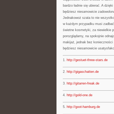
bardzo ładnie się ubierać. A dzięk
będziesz niesamowicie zadowolo
Jednakowoż szata to nie wszystko
w każdym przypadku musi zadbać 
świetne kosmetyki, za niewielkie pi
porozglądamy, na spokojnie odnaj
makijaż, jednak bez konieczności
będziesz niesamowicie usatysfak
1.
http://gestuet-three-stars.de
2.
http://gigaschatten.de
3.
http://gitarren-freak.de
4.
http://gold-one.de
5.
http://goot-hamburg.de