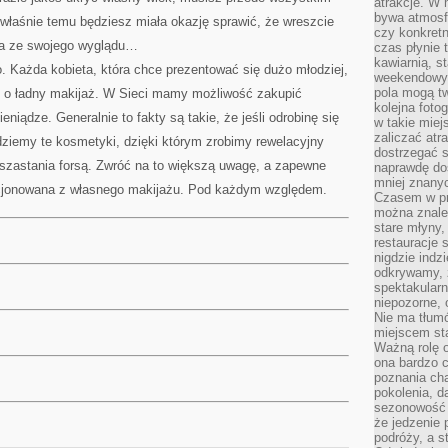
atrakcje. W
bywa atmosfe
i właśnie temu będziesz miała okazję sprawić, że wreszcie
czy konkretn
na ze swojego wyglądu…
czas płynie 
kawiarnią, st
. Każda kobieta, która chce prezentować się dużo młodziej,
weekendowy 
pola mogą tw
o ładny makijaż. W Sieci mamy możliwość zakupić
kolejna foto
eniądze. Generalnie to fakty są takie, że jeśli odrobinę się
w takie miej
zaliczać atr
dziemy te kosmetyki, dzięki którym zrobimy rewelacyjny
dostrzegać s
 szastania forsą. Zwróć na to większą uwagę, a zapewne
naprawdę do
mniej znanyc
cjonowana z własnego makijażu. Pod każdym względem.
Czasem w pro
można znaleź
stare młyny,
restauracje 
nigdzie indz
odkrywamy, ż
spektakularn
niepozorne, 
Nie ma tłumó
miejscem sta
Ważną rolę o
ona bardzo c
poznania cha
pokolenia, d
sezonowość i
że jedzenie 
podróży, a st