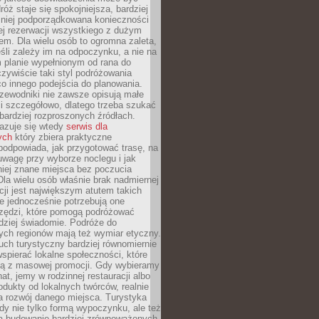
óż staje się spokojniejsza, bardziej
mniej podporządkowana konieczności
ej rezerwacji wszystkiego z dużym
m. Dla wielu osób to ogromna zaleta,
śli zależy im na odpoczynku, a nie na
 planie wypełnionym od rana do
zywiście taki styl podróżowania
o innego podejścia do planowania.
zewodniki nie zawsze opisują małe
i szczegółowo, dlatego trzeba szukać
 bardziej rozproszonych źródłach.
zuje się wtedy
serwis dla
ych
który zbiera praktyczne
odpowiada, jak przygotować trasę, na
wagę przy wyborze noclegu i jak
iej znane miejsca bez poczucia
Dla wielu osób właśnie brak nadmiernej
cji jest największym atutem takich
e jednocześnie potrzebują one
rzędzi, które pomogą podróżować
rdziej świadomie. Podróże do
ych regionów mają też wymiar etyczny.
uch turystyczny bardziej równomiernie
wspierać lokalne społeczności, które
ają z masowej promocji. Gdy wybieramy
at, jemy w rodzinnej restauracji albo
dukty od lokalnych twórców, realnie
 rozwój danego miejsca. Turystyka
edy nie tylko formą wypoczynku, ale też
 budowanie bardziej zrównoważonych