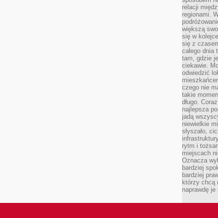
relacji mię
regionami. W
podróżowani
większą swo
się w kolejce
się z czase
całego dnia
tam, gdzie je
ciekawie. M
odwiedzić lo
mieszkańcem
czego nie m
takie moment
długo. Coraz
najlepsza po
jadą wszysc
niewielkie m
słyszało, ci
infrastruktu
rytm i tożs
miejscach ni
Oznacza wyb
bardziej spo
bardziej pra
którzy chcą 
naprawdę je