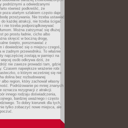
dzy podróżnymi a odwiedzanymi
arto również podkreślić, że
e poza utartym szlakiem często daje
bodę przeżywania. Nie trzeba ustawiać
 do każdej atrakcji, nie trzeba ścigać
m i nie trzeba podporządkowywać
 tłumom. Można zatrzymać się dłużej
st po prostu ładnie, cicho albo
ożna skręcić w boczną drogę,
kalne święto, porozmawiać z
 i dowiedzieć się o miejscu czegoś,
a w żadnym przewodniku. To właśnie
y najczęściej zostają w pamięci na
 więcej osób odkrywa dziś, że
dróż nie zawsze prowadzi tam, gdzie
y. Czasem największe wrażenie robi
iasteczko, o którym wcześniej się nie
cha dolina bez rozbudowanej
ry albo region, który zachował własny
amość. Podróżowanie po mniej znanych
e oznacza rezygnacji z atrakcji.
ór innego rodzaju doświadczenia,
kojnego, bardziej uważnego i często
wdziwego. To dobry kierunek dla tych,
nie tylko zobaczyć nowe miejsca, ale
 poczuć.