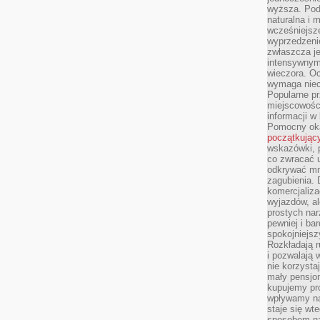
wyższa. Podr
naturalna i 
wcześniejsz
wyprzedzenie
zwłaszcza je
intensywnym
wieczora. Oc
wymaga niec
Popularne pr
miejscowośc
informacji w
Pomocny oka
początkując
wskazówki, p
co zwracać u
odkrywać mn
zagubienia. 
komercjaliza
wyjazdów, al
prostych na
pewniej i ba
spokojniejsz
Rozkładają r
i pozwalają 
nie korzyst
mały pensjon
kupujemy pro
wpływamy na
staje się wt
sposobem na