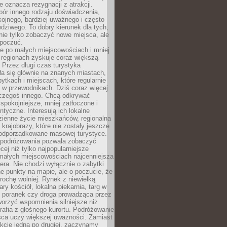
e oznacza rezygnacji z atrakcji.
ór innego rodzaju doświadczenia,
kojnego, bardziej uważnego i często
wdziwego. To dobry kierunek dla tych,
nie tylko zobaczyć nowe miejsca, ale
 poczuć.
e po małych miejscowościach i mniej
 regionach zyskuje coraz większą
 Przez długi czas turystyka
a się głównie na znanych miastach,
ytkach i miejscach, które regularnie
ę w przewodnikach. Dziś coraz więcej
czegoś innego. Chcą odkrywać
 spokojniejsze, mniej zatłoczone i
entyczne. Interesują ich lokalne
dzienne życie mieszkańców, regionalna
 krajobrazy, które nie zostały jeszcze
podporządkowane masowej turystyce.
 podróżowania pozwala zobaczyć
cej niż tylko najpopularniejsze
 małych miejscowościach najcenniejsza
ra. Nie chodzi wyłącznie o zabytki
e punkty na mapie, ale o poczucie, że
trochę wolniej. Rynek z niewielką
ary kościół, lokalna piekarnia, targ w
poranek czy droga prowadząca przez
orzyć wspomnienia silniejsze niż
grafia z głośnego kurortu. Podróżowanie
sca uczy większej uważności. Zamiast
akcje jedna po drugiej, zaczynamy