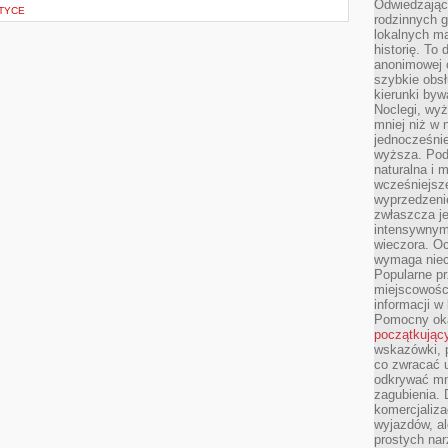
Odwiedzając 
TYCE
rodzinnych g
lokalnych ma
historię. To
anonimowej o
szybkie obsł
kierunki byw
Noclegi, wyż
mniej niż w 
jednocześni
wyższa. Podr
naturalna i 
wcześniejsz
wyprzedzenie
zwłaszcza je
intensywnym
wieczora. Oc
wymaga niec
Popularne pr
miejscowośc
informacji w
Pomocny oka
początkując
wskazówki, p
co zwracać u
odkrywać mn
zagubienia. 
komercjaliza
wyjazdów, al
prostych na