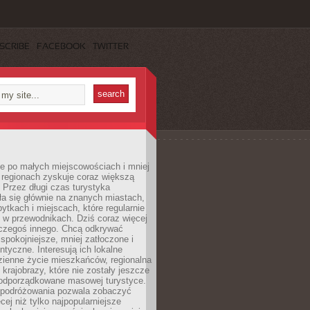
SCRIBE
FACEBOOK
TWITTER
e po małych miejscowościach i mniej
 regionach zyskuje coraz większą
 Przez długi czas turystyka
a się głównie na znanych miastach,
ytkach i miejscach, które regularnie
ę w przewodnikach. Dziś coraz więcej
czegoś innego. Chcą odkrywać
 spokojniejsze, mniej zatłoczone i
entyczne. Interesują ich lokalne
dzienne życie mieszkańców, regionalna
 krajobrazy, które nie zostały jeszcze
podporządkowane masowej turystyce.
 podróżowania pozwala zobaczyć
cej niż tylko najpopularniejsze