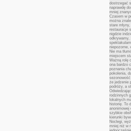
dostrzegać s
naprawdę do
mniej znanyc
Czasem w pro
można znaleź
stare młyny,
restauracje 
nigdzie indz
odkrywamy, ż
spektakularn
niepozorne, 
Nie ma tłumó
miejscem sta
Ważną rolę o
ona bardzo c
poznania cha
pokolenia, d
sezonowość i
że jedzenie 
podróży, a st
Odwiedzając 
rodzinnych g
lokalnych ma
historię. To
anonimowej o
szybkie obsł
kierunki byw
Noclegi, wyż
mniej niż w 
jednocześni