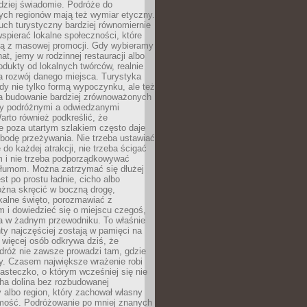
rdziej świadomie. Podróże do
ych regionów mają też wymiar etyczny.
uch turystyczny bardziej równomiernie
wspierać lokalne społeczności, które
ają z masowej promocji. Gdy wybieramy
at, jemy w rodzinnej restauracji albo
dukty od lokalnych twórców, realnie
 rozwój danego miejsca. Turystyka
edy nie tylko formą wypoczynku, ale też
 budowanie bardziej zrównoważonych
dzy podróżnymi a odwiedzanymi
arto również podkreślić, że
e poza utartym szlakiem często daje
bodę przeżywania. Nie trzeba ustawiać
 do każdej atrakcji, nie trzeba ścigać
m i nie trzeba podporządkowywać
 tłumom. Można zatrzymać się dłużej
st po prostu ładnie, cicho albo
ożna skręcić w boczną drogę,
kalne święto, porozmawiać z
 i dowiedzieć się o miejscu czegoś,
a w żadnym przewodniku. To właśnie
y najczęściej zostają w pamięci na
 więcej osób odkrywa dziś, że
dróż nie zawsze prowadzi tam, gdzie
y. Czasem największe wrażenie robi
iasteczko, o którym wcześniej się nie
cha dolina bez rozbudowanej
ry albo region, który zachował własny
amość. Podróżowanie po mniej znanych