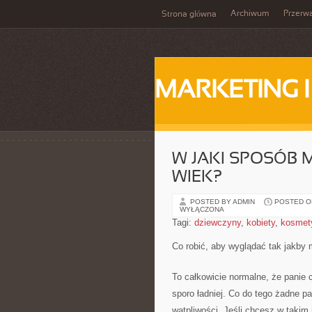
Archiwum
Przerw
Strona główna
MARKETING 
W JAKI SPOSÓB
WIEK?
POSTED BY ADMIN
POSTED ON
WYŁĄCZONA
Tagi:
dziewczyny
,
kobiety
,
kosmet
Co robić, aby wyglądać tak jakby 
To całkowicie normalne, że panie 
sporo ładniej. Co do tego żadne p
wątpliwości. Jeśli chcesz w takim