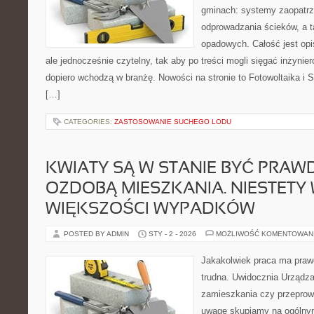
gminach: systemy zaopatrz
odprowadzania ścieków, a 
opadowych. Całość jest op
ale jednocześnie czytelny, tak aby po treści mogli sięgać inżynier
dopiero wchodzą w branżę. Nowości na stronie to Fotowoltaika i
[…]
CATEGORIES:
ZASTOSOWANIE SUCHEGO LODU
KWIATY SĄ W STANIE BYĆ PRAW
OZDOBĄ MIESZKANIA. NIESTETY
WIĘKSZOŚCI WYPADKÓW
POSTED BY ADMIN
STY - 2 - 2026
MOŻLIWOŚĆ KOMENTOWAN
Jakakolwiek praca ma praw
trudna. Uwidocznia Urządza
zamieszkania czy przeprow
uwagę skupiamy na ogólnym