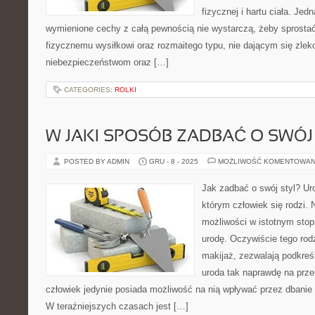
fizycznej i hartu ciała. Je
wymienione cechy z całą pewnością nie wystarczą, żeby sprosta
fizycznemu wysiłkowi oraz rozmaitego typu, nie dającym się zle
niebezpieczeństwom oraz […]
CATEGORIES:
ROLKI
W JAKI SPOSÓB ZADBAĆ O SWÓJ
POSTED BY ADMIN
GRU - 8 - 2025
MOŻLIWOŚĆ KOMENTOWAN
Jak zadbać o swój styl? Uro
którym człowiek się rodzi.
możliwości w istotnym stop
urodę. Oczywiście tego rodz
makijaż, zezwalają podkreśl
uroda tak naprawdę na przes
człowiek jedynie posiada możliwość na nią wpływać przez dbanie o
W teraźniejszych czasach jest […]