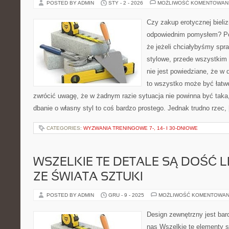
POSTED BY ADMIN
STY - 2 - 2026
MOŻLIWOŚĆ KOMENTOWAN
Czy zakup erotycznej bieliz
odpowiednim pomysłem? P
że jeżeli chciałybyśmy spra
stylowe, przede wszystkim
nie jest powiedziane, że w
to wszystko może być łatw
zwrócić uwagę, że w żadnym razie sytuacja nie powinna być taka
dbanie o własny styl to coś bardzo prostego. Jednak trudno rzec,
CATEGORIES:
WYZWANIA TRENINGOWE 7-, 14- I 30-DNIOWE
WSZELKIE TE DETALE SĄ DOŚĆ 
ZE ŚWIATA SZTUKI
POSTED BY ADMIN
GRU - 9 - 2025
MOŻLIWOŚĆ KOMENTOWAN
Design zewnętrzny jest ba
nas Wszelkie te elementy 