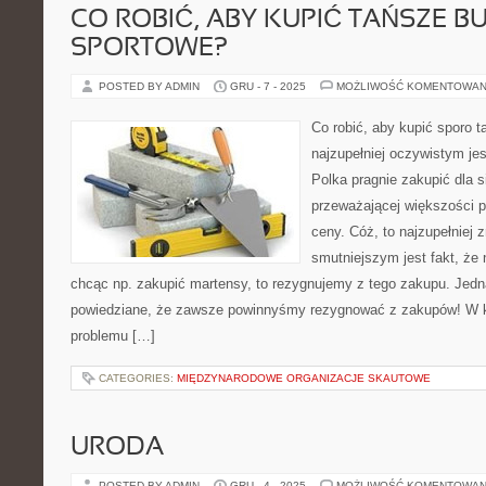
CO ROBIĆ, ABY KUPIĆ TAŃSZE B
SPORTOWE?
POSTED BY ADMIN
GRU - 7 - 2025
MOŻLIWOŚĆ KOMENTOWAN
Co robić, aby kupić sporo 
najzupełniej oczywistym jes
Polka pragnie zakupić dla si
przeważającej większości 
ceny. Cóż, to najzupełniej
smutniejszym jest fakt, że
chcąc np. zakupić martensy, to rezygnujemy z tego zakupu. Jedn
powiedziane, że zawsze powinnyśmy rezygnować z zakupów! W 
problemu […]
CATEGORIES:
MIĘDZYNARODOWE ORGANIZACJE SKAUTOWE
URODA
POSTED BY ADMIN
GRU - 4 - 2025
MOŻLIWOŚĆ KOMENTOWAN