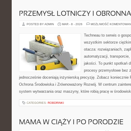
PRZEMYSŁ LOTNICZY I OBRONN
POSTED BY ADMIN
MAR - 8 - 2026
MOŻLIWOŚĆ KOMENTOWAN
Techneau to serwis o gospo
wszystkim sektorze ciężkim
otacza: rozwiązaniach, zapl
automatyzacji, transporcie,
jakości. To punkt spotkań d
procesy przemysłowe bez zb
jednocześnie doceniają inżynierską precyzję. Zobacz konieczni
Ochrona Środowiska i Zrównoważony Rozwój. W centrum zaintere
system wytwarzania oraz maszyny, które robią pracę w środowi
CATEGORIES:
ROBDRINKI
MAMA W CIĄŻY I PO PORODZIE