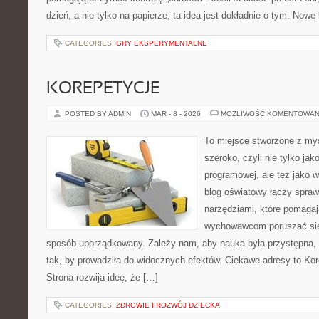
dzień, a nie tylko na papierze, ta idea jest dokładnie o tym. Nowe
CATEGORIES:
GRY EKSPERYMENTALNE
KOREPETYCJE
POSTED BY ADMIN
MAR - 8 - 2026
MOŻLIWOŚĆ KOMENTOWAN
To miejsce stworzone z myś
szeroko, czyli nie tylko jak
programowej, ale też jako
blog oświatowy łączy spra
narzędziami, które pomagaj
wychowawcom poruszać się
sposób uporządkowany. Zależy nam, aby nauka była przystępna, 
tak, by prowadziła do widocznych efektów. Ciekawe adresy to Ko
Strona rozwija ideę, że […]
CATEGORIES:
ZDROWIE I ROZWÓJ DZIECKA