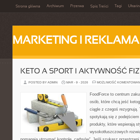
Archiwum
Przerwa
Tagi
Ukarin
Strona główna
Spis Treści
MARKETING I REKLAMA
KETO A SPORT I AKTYWNOŚĆ FI
POSTED BY ADMIN
MAR - 9 - 2026
MOŻLIWOŚĆ KOMENTOWAN
FoodForce to centrum zaku
osób, które chcą jeść keto
ciągle z czegoś rezygnują.
spotykają się z podejściem
produkty, które wspierają st
wysokotłuszczowych rozwią
pomagają utrzymać kontrolę „carbsów”. Jeśli szukasz przestrzeni,