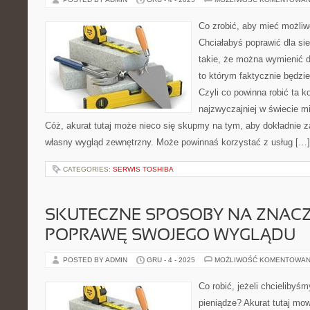
Co zrobić, aby mieć możli
Chciałabyś poprawić dla si
takie, że można wymienić d
to którym faktycznie będz
Czyli co powinna robić ta ko
najzwyczajniej w świecie m
Cóż, akurat tutaj może nieco się skupmy na tym, aby dokładnie 
własny wygląd zewnętrzny. Może powinnaś korzystać z usług […]
CATEGORIES:
SERWIS TOSHIBA
SKUTECZNE SPOSOBY NA ZNAC
POPRAWĘ SWOJEGO WYGLĄDU
POSTED BY ADMIN
GRU - 4 - 2025
MOŻLIWOŚĆ KOMENTOWAN
Co robić, jeżeli chcieliby
pieniądze? Akurat tutaj mow