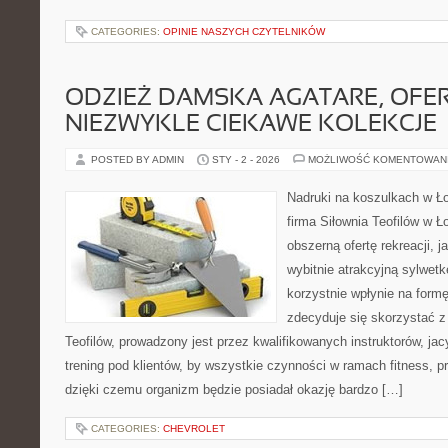
CATEGORIES:
OPINIE NASZYCH CZYTELNIKÓW
ODZIEŻ DAMSKA AGATARE, OFE
NIEZWYKLE CIEKAWE KOLEKCJE
POSTED BY ADMIN
STY - 2 - 2026
MOŻLIWOŚĆ KOMENTOWAN
Nadruki na koszulkach w Ł
firma Siłownia Teofilów w Ł
obszerną ofertę rekreacji, 
wybitnie atrakcyjną sylwetk
korzystnie wpłynie na form
zdecyduje się skorzystać z o
Teofilów, prowadzony jest przez kwalifikowanych instruktorów, ja
trening pod klientów, by wszystkie czynności w ramach fitness, 
dzięki czemu organizm będzie posiadał okazję bardzo […]
CATEGORIES:
CHEVROLET