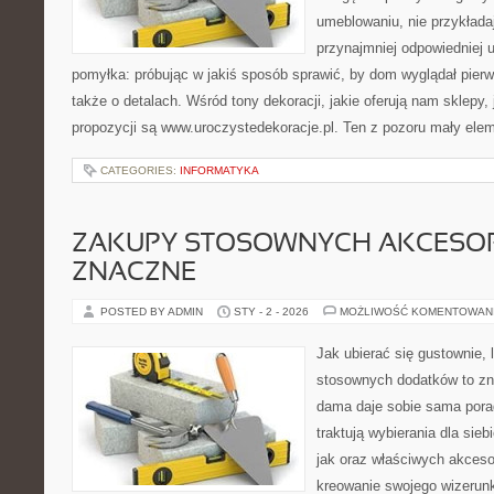
umeblowaniu, nie przykładaj
przynajmniej odpowiedniej u
pomyłka: próbując w jakiś sposób sprawić, by dom wyglądał pier
także o detalach. Wśród tony dekoracji, jakie oferują nam sklepy
propozycji są www.uroczystedekoracje.pl. Ten z pozoru mały eleme
CATEGORIES:
INFORMATYKA
ZAKUPY STOSOWNYCH AKCESO
ZNACZNE
POSTED BY ADMIN
STY - 2 - 2026
MOŻLIWOŚĆ KOMENTOWAN
Jak ubierać się gustownie,
stosownych dodatków to zn
dama daje sobie sama porad
traktują wybierania dla sieb
jak oraz właściwych akces
kreowanie swojego wizerunk