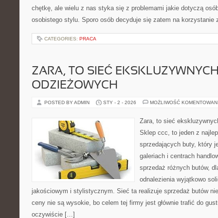
chętkę, ale wielu z nas styka się z problemami jakie dotyczą os
osobistego stylu. Sporo osób decyduje się zatem na korzystanie 
CATEGORIES:
PRACA
ZARA, TO SIEĆ EKSKLUZYWNYC
ODZIEŻOWYCH
POSTED BY ADMIN
STY - 2 - 2026
MOŻLIWOŚĆ KOMENTOWAN
Zara, to sieć ekskluzywny
Sklep ccc, to jeden z najl
sprzedających buty, który j
galeriach i centrach handlo
sprzedaż różnych butów, dl
odnalezienia wyjątkowo so
jakościowym i stylistycznym. Sieć ta realizuje sprzedaż butów nie
ceny nie są wysokie, bo celem tej firmy jest głównie trafić do gus
oczywiście […]