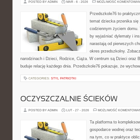
POSTED BY ADMIN
MAR - 6 - 2026
MOŻLIWOŚĆ KOMENTOWAN
Przedszkole76 to praktyczn
temat dziecka przenika się
codziennym życiem domu. T
by wyjaśniać dylematy i in
narastają od pierwszych ch
okres przedszkolny. Zobacz
narodzinach i Dzieci, Rodzice, Ciąża. W centrum są Dzieci oraz Bl
buduje relację każdego dnia. Przedszkole76 pokazuje, że wychow
CATEGORIES:
STYL PATRIOTKI
OCZYSZCZALNIE ŚCIEKÓW
POSTED BY ADMIN
LUT - 27 - 2026
MOŻLIWOŚĆ KOMENTOWA
Ta platforma to komplekso
gospodarce wodnej oraz tech
na tym, co w praktyce oblic