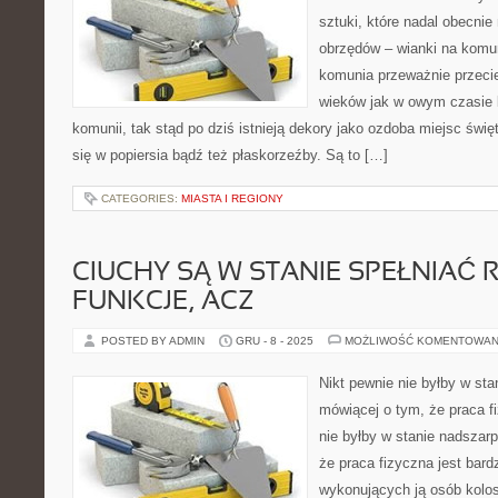
sztuki, które nadal obecni
obrzędów – wianki na komun
komunia przeważnie przeci
wieków jak w owym czasie 
komunii, tak stąd po dziś istnieją dekory jako ozdoba miejsc świ
się w popiersia bądź też płaskorzeźby. Są to […]
CATEGORIES:
MIASTA I REGIONY
CIUCHY SĄ W STANIE SPEŁNIAĆ 
FUNKCJE, ACZ
POSTED BY ADMIN
GRU - 8 - 2025
MOŻLIWOŚĆ KOMENTOWAN
Nikt pewnie nie byłby w sta
mówiącej o tym, że praca f
nie byłby w stanie nadszarp
że praca fizyczna jest bard
wykonujących ją osób kolos