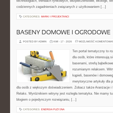
technologiach, trendach rynkowych, bezpieczeństwie, ekologii, t
codziennych zagadnieniach związanych z użytkowaniem […]
CATEGORIES:
MARKI I PROJEKTANCI
BASENY DOMOWE I OGRODOWE
POSTED BY ADMIN
KWI - 17 - 2026
MOŻLIWOŚĆ KOMENTOWA
Ten portal tematyczny to 
dla osób, które interesują
basenami, strefą bąbelkowe
rozumianym relaksem. Witry
kąpieli, basenów i domowe
merytoryczne artykuły dla 
dla osób z większym doświadczeniem. Zobacz także Aranżacje i In
Relaks. Wyróżnikiem witryny jest rozległa tematyka. Nie mamy t
blogiem o pojedynczym rozwiązaniu, […]
CATEGORIES:
ENERGIA FUZYJNA