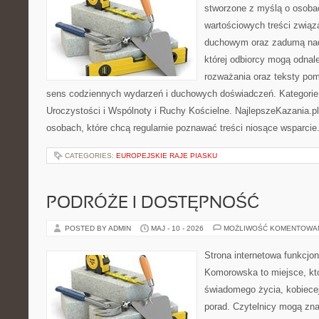
stworzone z myślą o osoba
wartościowych treści związ
duchowym oraz zadumą nad
której odbiorcy mogą odnale
rozważania oraz teksty pom
sens codziennych wydarzeń i duchowych doświadczeń. Kategorie n
Uroczystości i Wspólnoty i Ruchy Kościelne. NajlepszeKazania.p
osobach, które chcą regularnie poznawać treści niosące wsparcie
CATEGORIES:
EUROPEJSKIE RAJE PIASKU
PODRÓŻE I DOSTĘPNOŚĆ
POSTED BY ADMIN
MAJ - 10 - 2026
MOŻLIWOŚĆ KOMENTOWA
Strona internetowa funkcjo
Komorowska to miejsce, któ
świadomego życia, kobiecej
porad. Czytelnicy mogą znal