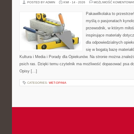
POSTED BY ADMIN
KWI - 14 - 2026
MOŻLIWOŚĆ KOMENTOWA
Pakawilkolaka to przestrzeń
myślą o pasjonatach kynolo
przewodnik, w którym miłoś
inspirujące materiały dotyc
dla odpowiedzialnych opiek
się w bogatą bazę materiałó
Kultura i Media i Porady dla Opiekunów. Na stronie można znale
psich ras. Dzięki temu czytelnik ma możliwość dopasować psa do
Opisy […]
CATEGORIES:
WET-OPINIA