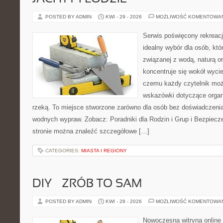
POSTED BY ADMIN
KWI - 29 - 2026
MOŻLIWOŚĆ KOMENTOWA
Serwis poświęcony rekreacj
idealny wybór dla osób, któr
związanej z wodą, naturą o
koncentruje się wokół wyci
czemu każdy czytelnik moż
wskazówki dotyczące organ
rzeką. To miejsce stworzone zarówno dla osób bez doświadczenia,
wodnych wypraw. Zobacz: Poradniki dla Rodzin i Grup i Bezpiec
stronie można znaleźć szczegółowe […]
CATEGORIES:
MIASTA I REGIONY
DIY – ZRÓB TO SAM
POSTED BY ADMIN
KWI - 28 - 2026
MOŻLIWOŚĆ KOMENTOWA
Nowoczesna witryna online