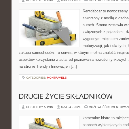
POSTED BY ADMIN
MAJ - 5 - 2026
MOŻLIWOŚĆ KOMENTOWAN
Rentdabcar to nowoczesny 
stworzony z myślą o osobac
autach. Strona zestawia w
związanych z pojazdami, d
wygodnym miejscem zarówn
motoryzacji, jak i dla tych,
zakupu samochodów. To serwis, w którym można znaleźć inspira
aspektów korzystania z auta, od poznawania nowości rynkowych 
na stronie Trendy i Innowacje i […]
CATEGORIES:
MONTRAVELS
DRUGIE ŻYCIE SKŁADNIKÓW
POSTED BY ADMIN
MAJ - 4 - 2026
MOŻLIWOŚĆ KOMENTOWAN
kameralne bistro to miejsce
osobach wybierających cod