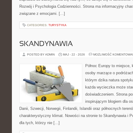
Rozwój i Psychologia Codzienności. Strona ma informacyjny char
związane z emocjami. […]
CATEGORIES:
TURYSTYKA
SKANDYNAWIA
POSTED BY ADMIN
MAJ - 22 - 2026
MOŻLIWOŚĆ KOMENTOWA
Północ Europy to miejsce, k
osoby marzące o podróżach
którym dzika natura spotyk
każda wycieczka może sta
doświadczeniem. Strona poś
inspirującym blogiem dla o
Danii, Szwecji, Norwegii, Finlandii, Islandii oraz północnych teren
charakterystyczny klimat. Nowości na stronie to Skandynawia i P
dla tych, którzy nie […]