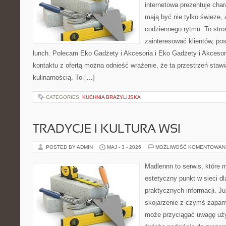
internetowa prezentuje char
mają być nie tylko świeże,
codziennego rytmu. To stro
zainteresować klientów, p
lunch. Polecam Eko Gadżety i Akcesoria i Eko Gadżety i Akcesor
kontaktu z ofertą można odnieść wrażenie, że ta przestrzeń staw
kulinarnością. To […]
CATEGORIES:
KUCHNIA BRAZYLIJSKA
TRADYCJE I KULTURA WSI
POSTED BY ADMIN
MAJ - 3 - 2026
MOŻLIWOŚĆ KOMENTOWAN
Madlennn to serwis, które 
estetyczny punkt w sieci d
praktycznych informacji. 
skojarzenie z czymś zapam
może przyciągać uwagę uży