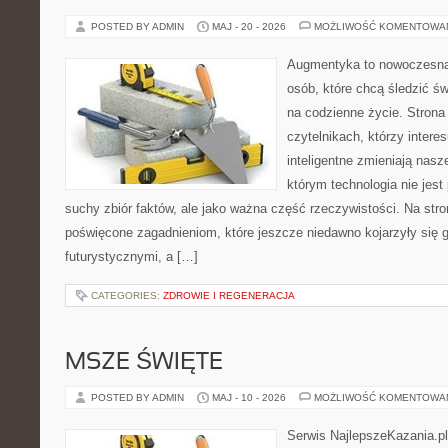
POSTED BY ADMIN
MAJ - 20 - 2026
MOŻLIWOŚĆ KOMENTOWA
Augmentyka to nowoczesna 
osób, które chcą śledzić św
na codzienne życie. Strona
czytelnikach, którzy intere
inteligentne zmieniają nasz
którym technologia nie jest
suchy zbiór faktów, ale jako ważna część rzeczywistości. Na str
poświęcone zagadnieniom, które jeszcze niedawno kojarzyły się g
futurystycznymi, a […]
CATEGORIES:
ZDROWIE I REGENERACJA
MSZE ŚWIĘTE
POSTED BY ADMIN
MAJ - 10 - 2026
MOŻLIWOŚĆ KOMENTOWA
Serwis NajlepszeKazania.p