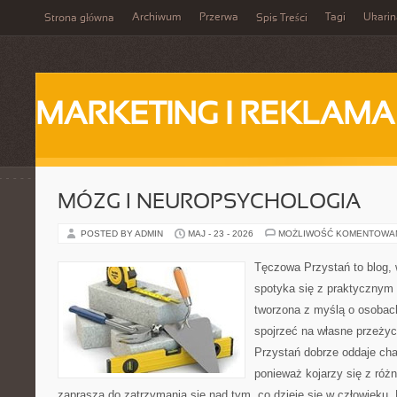
Archiwum
Przerwa
Tagi
Ukarin
Strona główna
Spis Treści
MARKETING I REKLAMA
MÓZG I NEUROPSYCHOLOGIA
POSTED BY ADMIN
MAJ - 23 - 2026
MOŻLIWOŚĆ KOMENTOWA
Tęczowa Przystań to blog,
spotyka się z praktycznym
tworzona z myślą o osobach
spojrzeć na własne przeży
Przystań dobrze oddaje cha
ponieważ kojarzy się z róż
zaprasza do zatrzymania się nad tym, co dzieje się w człowieku.