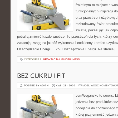
świetlnym to miejsce stwor
funkcjonalnych inspiracji d
oraz przestrzeni użytkowyc
rozbudowany świat produkt
światła, pokazując jak odp
potrafią zmienić każde wnętrze. To przestrzeń dla tych, którzy ce
zwracają uwagę na jakość wykonania i codzienny komfort użytko
Oszczędzanie Energii i Eko i Oszczędzanie Energii. Na stronie [
CATEGORIES:
MEDYTACJA I MINDFULNESS
BEZ CUKRU I FIT
POSTED BY ADMIN
KWI - 23 - 2026
MOŻLIWOŚĆ KOMENTOWA
JemWegańsko to serwis, któr
jedzenia bez produktów od
podejścia do codziennego ż
której przyjemność jedzenia