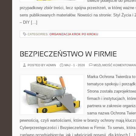
świeże podejście do prezen
przypadkowy zbiór treści, lecz spójna przestrzeń, w której ważne 
sens publikowanych materiałów. Nowości na stronie: Styl Życia i Z
– DIY […]
CATEGORIES:
ORGANIZACJA KROK PO KROKU
BEZPIECZEŃSTWO W FIRMIE
POSTED BY ADMIN
MAJ - 1 - 2026
MOŻLIWOŚĆ KOMENTOWAN
Marka Ochrona Twierdza to 
tematyce spokoju i porządk
Strona została zaprojektow
firmach i instytucjach, któr
partnera w zakresie organi
sama nazwa Ochrona Twier
pewnością, czyli wartościami, które w branży ochrony mają kluczo
Cyberprzestępczości i Bezpieczeństwo w Firmie. To serwis, któr
zarówno przedsiębiorców, jak i właścicieli posesji, dla których […]