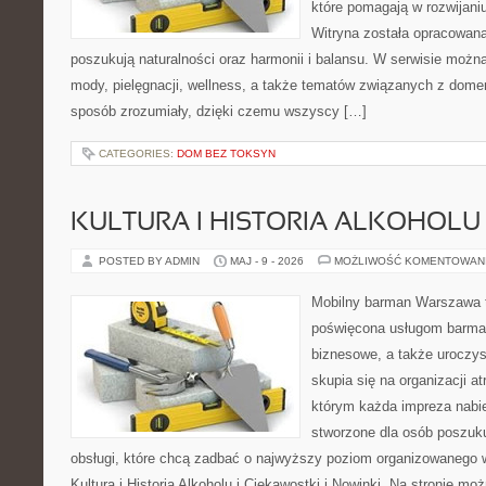
które pomagają w rozwijani
Witryna została opracowana
poszukują naturalności oraz harmonii i balansu. W serwisie możn
mody, pielęgnacji, wellness, a także tematów związanych z dome
sposób zrozumiały, dzięki czemu wszyscy […]
CATEGORIES:
DOM BEZ TOKSYN
KULTURA I HISTORIA ALKOHOLU
POSTED BY ADMIN
MAJ - 9 - 2026
MOŻLIWOŚĆ KOMENTOWAN
Mobilny barman Warszawa 
poświęcona usługom barmań
biznesowe, a także uroczys
skupia się na organizacji at
którym każda impreza nabie
stworzone dla osób poszuku
obsługi, które chcą zadbać o najwyższy poziom organizowanego 
Kultura i Historia Alkoholu i Ciekawostki i Nowinki. Na stronie mo