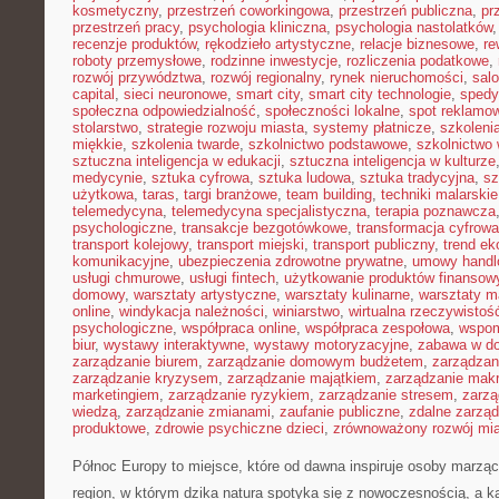
kosmetyczny
,
przestrzeń coworkingowa
,
przestrzeń publiczna
,
pr
przestrzeń pracy
,
psychologia kliniczna
,
psychologia nastolatków
recenzje produktów
,
rękodzieło artystyczne
,
relacje biznesowe
,
re
roboty przemysłowe
,
rodzinne inwestycje
,
rozliczenia podatkowe
,
rozwój przywództwa
,
rozwój regionalny
,
rynek nieruchomości
,
sal
capital
,
sieci neuronowe
,
smart city
,
smart city technologie
,
spedy
społeczna odpowiedzialność
,
społeczności lokalne
,
spot reklamo
stolarstwo
,
strategie rozwoju miasta
,
systemy płatnicze
,
szkoleni
miękkie
,
szkolenia twarde
,
szkolnictwo podstawowe
,
szkolnictwo
sztuczna inteligencja w edukacji
,
sztuczna inteligencja w kulturze
medycynie
,
sztuka cyfrowa
,
sztuka ludowa
,
sztuka tradycyjna
,
sz
użytkowa
,
taras
,
targi branżowe
,
team building
,
techniki malarskie
telemedycyna
,
telemedycyna specjalistyczna
,
terapia poznawcza
psychologiczne
,
transakcje bezgotówkowe
,
transformacja cyfrowa
transport kolejowy
,
transport miejski
,
transport publiczny
,
trend e
komunikacyjne
,
ubezpieczenia zdrowotne prywatne
,
umowy handl
usługi chmurowe
,
usługi fintech
,
użytkowanie produktów finansow
domowy
,
warsztaty artystyczne
,
warsztaty kulinarne
,
warsztaty m
online
,
windykacja należności
,
winiarstwo
,
wirtualna rzeczywistoś
psychologiczne
,
współpraca online
,
współpraca zespołowa
,
wspom
biur
,
wystawy interaktywne
,
wystawy motoryzacyjne
,
zabawa w d
zarządzanie biurem
,
zarządzanie domowym budżetem
,
zarządzan
zarządzanie kryzysem
,
zarządzanie majątkiem
,
zarządzanie mak
marketingiem
,
zarządzanie ryzykiem
,
zarządzanie stresem
,
zarzą
wiedzą
,
zarządzanie zmianami
,
zaufanie publiczne
,
zdalne zarzą
produktowe
,
zdrowie psychiczne dzieci
,
zrównoważony rozwój mi
Północ Europy to miejsce, które od dawna inspiruje osoby marzą
region, w którym dzika natura spotyka się z nowoczesnością, a 