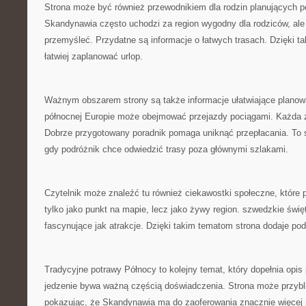
Strona może być również przewodnikiem dla rodzin planujących p
Skandynawia często uchodzi za region wygodny dla rodziców, ale 
przemyśleć. Przydatne są informacje o łatwych trasach. Dzięki t
łatwiej zaplanować urlop.
Ważnym obszarem strony są także informacje ułatwiające planow
północnej Europie może obejmować przejazdy pociągami. Każda z 
Dobrze przygotowany poradnik pomaga uniknąć przepłacania. To s
gdy podróżnik chce odwiedzić trasy poza głównymi szlakami.
Czytelnik może znaleźć tu również ciekawostki społeczne, które
tylko jako punkt na mapie, lecz jako żywy region. szwedzkie świ
fascynujące jak atrakcje. Dzięki takim tematom strona dodaje po
Tradycyjne potrawy Północy to kolejny temat, który dopełnia opi
jedzenie bywa ważną częścią doświadczenia. Strona może przyb
pokazując, że Skandynawia ma do zaoferowania znacznie więcej n