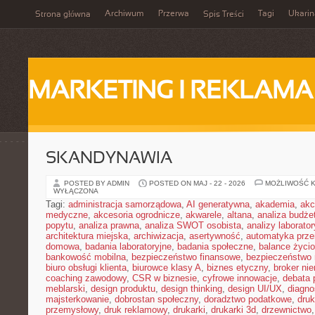
Archiwum
Przerwa
Tagi
Ukarin
Strona główna
Spis Treści
MARKETING I REKLAMA
SKANDYNAWIA
POSTED BY ADMIN
POSTED ON MAJ - 22 - 2026
MOŻLIWOŚĆ 
WYŁĄCZONA
Tagi:
administracja samorządowa
,
AI generatywna
,
akademia
,
akc
medyczne
,
akcesoria ogrodnicze
,
akwarele
,
altana
,
analiza budże
popytu
,
analiza prawna
,
analiza SWOT osobista
,
analizy laborator
architektura miejska
,
archiwizacja
,
asertywność
,
automatyka prz
domowa
,
badania laboratoryjne
,
badania społeczne
,
balance życi
bankowość mobilna
,
bezpieczeństwo finansowe
,
bezpieczeństwo 
biuro obsługi klienta
,
biurowce klasy A
,
biznes etyczny
,
broker ni
coaching zawodowy
,
CSR w biznesie
,
cyfrowe innowacje
,
debata 
meblarski
,
design produktu
,
design thinking
,
design UI/UX
,
diagno
majsterkowanie
,
dobrostan społeczny
,
doradztwo podatkowe
,
dru
przemysłowy
,
druk reklamowy
,
drukarki
,
drukarki 3d
,
drzewnictwo