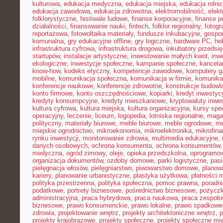
kulturowa
,
edukacja medyczna
,
edukacja miejska
,
edukacja rolni
edukacja zawodowa
,
edukacja zdrowotna
,
elektromobilność
,
elek
folklorystyczne
,
festiwale ludowe
,
finanse korporacyjne
,
finanse p
działalności
,
finansowanie nauki
,
fintech
,
folklor regionalny
,
fotogr
reportażowa
,
fotowoltaika materiały
,
fundusze inkubacyjne
,
gospod
komunalna
,
gry edukacyjne offline
,
gry logiczne
,
hardware PC
,
he
infrastruktura cyfrowa
,
infrastruktura drogowa
,
inkubatory przedsię
startupów
,
instalacje artystyczne
,
inwestowanie małych kwot
,
inw
ekologiczne
,
inwestycje społeczne
,
kampanie społeczne
,
kancela
know-how
,
kodeks etyczny
,
kompetencje zawodowe
,
komputery 
mobilne
,
komunikacja społeczna
,
komunikacja w firmie
,
komunika
konferencje naukowe
,
konferencje zdrowotne
,
konstrukcje budowl
konto firmowe
,
konto oszczędnościowe
,
kopiarki
,
kredyt inwestyc
kredyty konsumpcyjne
,
kredyty mieszkaniowe
,
kryptowaluty inwe
kultura cyfrowa
,
kultura miejska
,
kultura organizacyjna
,
kursy spec
operacyjny
,
leczenie
,
liceum
,
logopedia
,
lotniska regionalne
,
maga
polityczny
,
materiały biurowe
,
meble biurowe
,
meble ogrodowe
,
me
miejskie ogrodnictwo
,
mikroekonomia
,
mikroelektronika
,
mikrofin
rynku inwestycji
,
monitorowanie zdrowia
,
multimedia edukacyjne
,
danych osobowych
,
ochrona konsumenta
,
ochrona konsumentów
medyczna
,
ogród zimowy
,
oleje
,
opieka przedszkolna
,
oprogramow
organizacja dokumentów
,
ozdoby domowe
,
parki logistyczne
,
pas
pielęgnacja włosów
,
pielęgniarstwo
,
piwowarstwo domowe
,
planow
kariery
,
planowanie urbanistyczne
,
plastyka użytkowa
,
płatności 
polityka przestrzenna
,
polityka społeczna
,
pomoc prawna
,
poradni
podatkowe
,
portrety biznesowe
,
pośrednictwo biznesowe
,
pożycz
administracyjna
,
praca hybrydowa
,
praca naukowa
,
praca zespoło
biznesowe
,
prawo konsumenckie
,
prawo lokalne
,
prawo spadkowe
zdrowia
,
projektowanie wnętrz
,
projekty architektoniczne wnętrz
,
p
projekty krajobrazowe
,
projekty społeczne
,
projekty społeczne mie