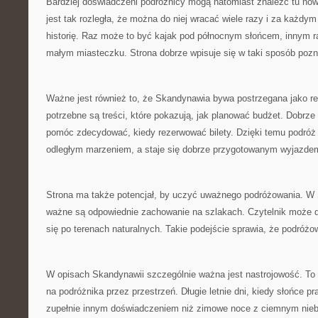
Bardziej doświadczeni podróżnicy mogą natomiast znaleźć tu now
jest tak rozległa, że można do niej wracać wiele razy i za każdy
historię. Raz może to być kajak pod północnym słońcem, innym 
małym miasteczku. Strona dobrze wpisuje się w taki sposób pozn
Ważne jest również to, że Skandynawia bywa postrzegana jako r
potrzebne są treści, które pokazują, jak planować budżet. Dobrz
pomóc zdecydować, kiedy rezerwować bilety. Dzięki temu podróż 
odległym marzeniem, a staje się dobrze przygotowanym wyjazde
Strona ma także potencjał, by uczyć uważnego podróżowania. W
ważne są odpowiednie zachowanie na szlakach. Czytelnik może d
się po terenach naturalnych. Takie podejście sprawia, że podróżo
W opisach Skandynawii szczególnie ważna jest nastrojowość. To r
na podróżnika przez przestrzeń. Długie letnie dni, kiedy słońce pr
zupełnie innym doświadczeniem niż zimowe noce z ciemnym nie