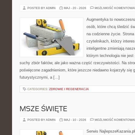
POSTED BY ADMIN
MAJ - 20 - 2026
MOŻLIWOŚĆ KOMENTOWA
Augmentyka to nowoczesna 
osób, które chcą śledzić św
na codzienne życie. Strona
czytelnikach, którzy intere
inteligentne zmieniają nasz
którym technologia nie jest
suchy zbiór faktów, ale jako ważna część rzeczywistości. Na str
poświęcone zagadnieniom, które jeszcze niedawno kojarzyły się g
futurystycznymi, a […]
CATEGORIES:
ZDROWIE I REGENERACJA
MSZE ŚWIĘTE
POSTED BY ADMIN
MAJ - 10 - 2026
MOŻLIWOŚĆ KOMENTOWA
Serwis NajlepszeKazania.p