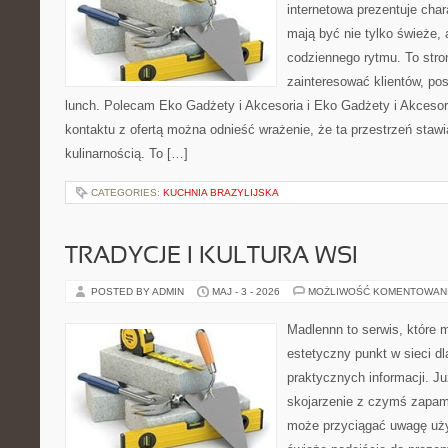
internetowa prezentuje char
mają być nie tylko świeże,
codziennego rytmu. To stro
zainteresować klientów, p
lunch. Polecam Eko Gadżety i Akcesoria i Eko Gadżety i Akcesor
kontaktu z ofertą można odnieść wrażenie, że ta przestrzeń staw
kulinarnością. To […]
CATEGORIES:
KUCHNIA BRAZYLIJSKA
TRADYCJE I KULTURA WSI
POSTED BY ADMIN
MAJ - 3 - 2026
MOŻLIWOŚĆ KOMENTOWAN
Madlennn to serwis, które 
estetyczny punkt w sieci d
praktycznych informacji. 
skojarzenie z czymś zapam
może przyciągać uwagę uży