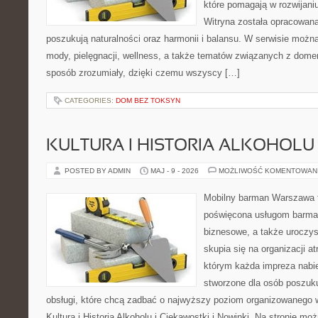
które pomagają w rozwijani
Witryna została opracowana
poszukują naturalności oraz harmonii i balansu. W serwisie możn
mody, pielęgnacji, wellness, a także tematów związanych z dome
sposób zrozumiały, dzięki czemu wszyscy […]
CATEGORIES:
DOM BEZ TOKSYN
KULTURA I HISTORIA ALKOHOLU
POSTED BY ADMIN
MAJ - 9 - 2026
MOŻLIWOŚĆ KOMENTOWAN
Mobilny barman Warszawa 
poświęcona usługom barmań
biznesowe, a także uroczys
skupia się na organizacji at
którym każda impreza nabie
stworzone dla osób poszuku
obsługi, które chcą zadbać o najwyższy poziom organizowanego 
Kultura i Historia Alkoholu i Ciekawostki i Nowinki. Na stronie mo