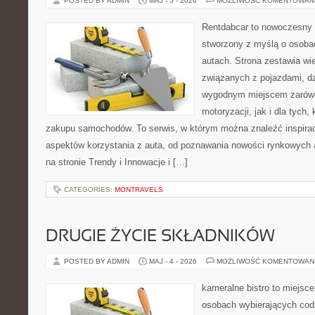
POSTED BY ADMIN
MAJ - 5 - 2026
MOŻLIWOŚĆ KOMENTOWAN
Rentdabcar to nowoczesny 
stworzony z myślą o osobac
autach. Strona zestawia w
związanych z pojazdami, d
wygodnym miejscem zarówn
motoryzacji, jak i dla tych,
zakupu samochodów. To serwis, w którym można znaleźć inspira
aspektów korzystania z auta, od poznawania nowości rynkowych 
na stronie Trendy i Innowacje i […]
CATEGORIES:
MONTRAVELS
DRUGIE ŻYCIE SKŁADNIKÓW
POSTED BY ADMIN
MAJ - 4 - 2026
MOŻLIWOŚĆ KOMENTOWAN
kameralne bistro to miejsce
osobach wybierających cod