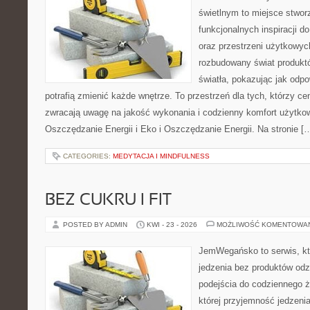
świetlnym to miejsce stwor
funkcjonalnych inspiracji d
oraz przestrzeni użytkowyc
rozbudowany świat produkt
światła, pokazując jak odp
potrafią zmienić każde wnętrze. To przestrzeń dla tych, którzy ce
zwracają uwagę na jakość wykonania i codzienny komfort użytko
Oszczędzanie Energii i Eko i Oszczędzanie Energii. Na stronie [
CATEGORIES:
MEDYTACJA I MINDFULNESS
BEZ CUKRU I FIT
POSTED BY ADMIN
KWI - 23 - 2026
MOŻLIWOŚĆ KOMENTOWA
JemWegańsko to serwis, któr
jedzenia bez produktów od
podejścia do codziennego ż
której przyjemność jedzenia