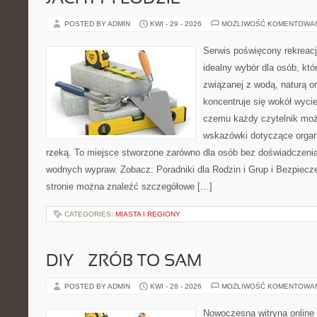
POSTED BY ADMIN
KWI - 29 - 2026
MOŻLIWOŚĆ KOMENTOWA
Serwis poświęcony rekreacj
idealny wybór dla osób, któr
związanej z wodą, naturą o
koncentruje się wokół wyci
czemu każdy czytelnik moż
wskazówki dotyczące organ
rzeką. To miejsce stworzone zarówno dla osób bez doświadczenia,
wodnych wypraw. Zobacz: Poradniki dla Rodzin i Grup i Bezpiec
stronie można znaleźć szczegółowe […]
CATEGORIES:
MIASTA I REGIONY
DIY – ZRÓB TO SAM
POSTED BY ADMIN
KWI - 28 - 2026
MOŻLIWOŚĆ KOMENTOWA
Nowoczesna witryna online