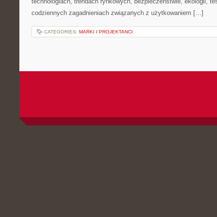
technologiach, trendach rynkowych, bezpieczeństwie, ekologii, t
codziennych zagadnieniach związanych z użytkowaniem […]
CATEGORIES:
MARKI I PROJEKTANCI