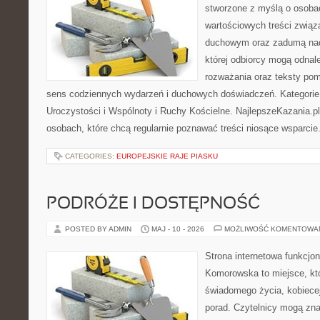
stworzone z myślą o osoba
wartościowych treści związ
duchowym oraz zadumą nad
której odbiorcy mogą odnale
rozważania oraz teksty pom
sens codziennych wydarzeń i duchowych doświadczeń. Kategorie n
Uroczystości i Wspólnoty i Ruchy Kościelne. NajlepszeKazania.p
osobach, które chcą regularnie poznawać treści niosące wsparcie
CATEGORIES:
EUROPEJSKIE RAJE PIASKU
PODRÓŻE I DOSTĘPNOŚĆ
POSTED BY ADMIN
MAJ - 10 - 2026
MOŻLIWOŚĆ KOMENTOWA
Strona internetowa funkcjo
Komorowska to miejsce, któ
świadomego życia, kobiecej
porad. Czytelnicy mogą znal