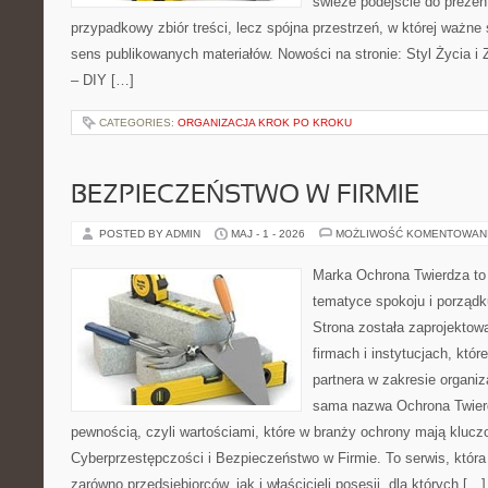
świeże podejście do prezen
przypadkowy zbiór treści, lecz spójna przestrzeń, w której ważne 
sens publikowanych materiałów. Nowości na stronie: Styl Życia i Z
– DIY […]
CATEGORIES:
ORGANIZACJA KROK PO KROKU
BEZPIECZEŃSTWO W FIRMIE
POSTED BY ADMIN
MAJ - 1 - 2026
MOŻLIWOŚĆ KOMENTOWAN
Marka Ochrona Twierdza to 
tematyce spokoju i porządk
Strona została zaprojektow
firmach i instytucjach, któr
partnera w zakresie organi
sama nazwa Ochrona Twier
pewnością, czyli wartościami, które w branży ochrony mają kluczo
Cyberprzestępczości i Bezpieczeństwo w Firmie. To serwis, któr
zarówno przedsiębiorców, jak i właścicieli posesji, dla których […]