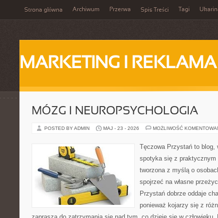
Archiwum
Przerwa
Tagi
Ukarin
Strona główna
Spis Treści
MARKETING I REKLAMA
MÓZG I NEUROPSYCHOLOGIA
POSTED BY ADMIN
MAJ - 23 - 2026
MOŻLIWOŚĆ KOMENTOWA
Tęczowa Przystań to blog,
spotyka się z praktycznym
tworzona z myślą o osobach
spojrzeć na własne przeży
Przystań dobrze oddaje cha
ponieważ kojarzy się z róż
zaprasza do zatrzymania się nad tym, co dzieje się w człowieku.