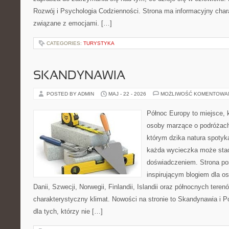
Rozwój i Psychologia Codzienności. Strona ma informacyjny char
związane z emocjami. […]
CATEGORIES:
TURYSTYKA
SKANDYNAWIA
POSTED BY ADMIN
MAJ - 22 - 2026
MOŻLIWOŚĆ KOMENTOWA
Północ Europy to miejsce, k
osoby marzące o podróżach
którym dzika natura spotyk
każda wycieczka może sta
doświadczeniem. Strona poś
inspirującym blogiem dla o
Danii, Szwecji, Norwegii, Finlandii, Islandii oraz północnych teren
charakterystyczny klimat. Nowości na stronie to Skandynawia i P
dla tych, którzy nie […]