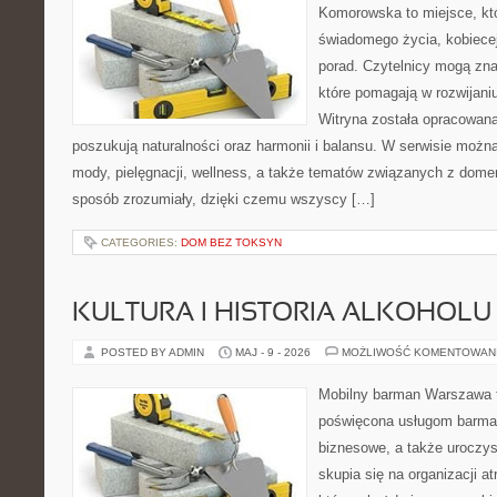
Komorowska to miejsce, któ
świadomego życia, kobiecej
porad. Czytelnicy mogą znal
które pomagają w rozwijani
Witryna została opracowana
poszukują naturalności oraz harmonii i balansu. W serwisie możn
mody, pielęgnacji, wellness, a także tematów związanych z dome
sposób zrozumiały, dzięki czemu wszyscy […]
CATEGORIES:
DOM BEZ TOKSYN
KULTURA I HISTORIA ALKOHOLU
POSTED BY ADMIN
MAJ - 9 - 2026
MOŻLIWOŚĆ KOMENTOWAN
Mobilny barman Warszawa 
poświęcona usługom barmań
biznesowe, a także uroczys
skupia się na organizacji at