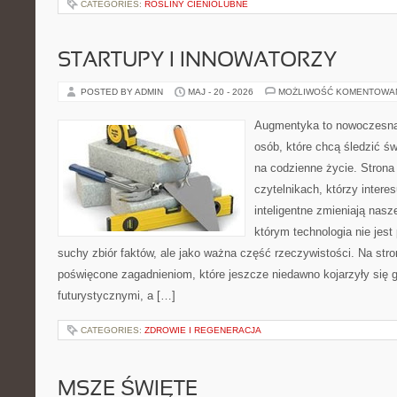
CATEGORIES:
ROŚLINY CIENIOLUBNE
STARTUPY I INNOWATORZY
POSTED BY ADMIN
MAJ - 20 - 2026
MOŻLIWOŚĆ KOMENTOWA
Augmentyka to nowoczesna 
osób, które chcą śledzić św
na codzienne życie. Strona
czytelnikach, którzy intere
inteligentne zmieniają nasz
którym technologia nie jest
suchy zbiór faktów, ale jako ważna część rzeczywistości. Na str
poświęcone zagadnieniom, które jeszcze niedawno kojarzyły się g
futurystycznymi, a […]
CATEGORIES:
ZDROWIE I REGENERACJA
MSZE ŚWIĘTE