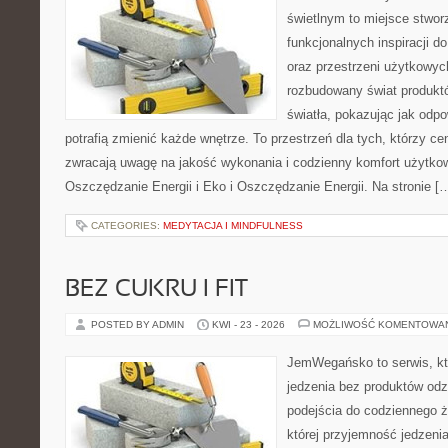
świetlnym to miejsce stwor
funkcjonalnych inspiracji d
oraz przestrzeni użytkowyc
rozbudowany świat produkt
światła, pokazując jak odp
potrafią zmienić każde wnętrze. To przestrzeń dla tych, którzy ce
zwracają uwagę na jakość wykonania i codzienny komfort użytko
Oszczędzanie Energii i Eko i Oszczędzanie Energii. Na stronie [
CATEGORIES:
MEDYTACJA I MINDFULNESS
BEZ CUKRU I FIT
POSTED BY ADMIN
KWI - 23 - 2026
MOŻLIWOŚĆ KOMENTOWA
JemWegańsko to serwis, któr
jedzenia bez produktów od
podejścia do codziennego ż
której przyjemność jedzenia