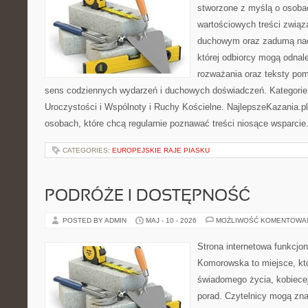
stworzone z myślą o osoba
wartościowych treści związ
duchowym oraz zadumą nad
której odbiorcy mogą odnale
rozważania oraz teksty pom
sens codziennych wydarzeń i duchowych doświadczeń. Kategorie n
Uroczystości i Wspólnoty i Ruchy Kościelne. NajlepszeKazania.p
osobach, które chcą regularnie poznawać treści niosące wsparcie
CATEGORIES:
EUROPEJSKIE RAJE PIASKU
PODRÓŻE I DOSTĘPNOŚĆ
POSTED BY ADMIN
MAJ - 10 - 2026
MOŻLIWOŚĆ KOMENTOWA
Strona internetowa funkcjo
Komorowska to miejsce, któ
świadomego życia, kobiecej
porad. Czytelnicy mogą znal