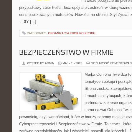
świeże podejście do prezen
przypadkowy zbiór treści, lecz spójna przestrzeń, w której ważne 
sens publikowanych materiałów. Nowości na stronie: Styl Życia i Z
– DIY […]
CATEGORIES:
ORGANIZACJA KROK PO KROKU
BEZPIECZEŃSTWO W FIRMIE
POSTED BY ADMIN
MAJ - 1 - 2026
MOŻLIWOŚĆ KOMENTOWAN
Marka Ochrona Twierdza to 
tematyce spokoju i porządk
Strona została zaprojektow
firmach i instytucjach, któr
partnera w zakresie organi
sama nazwa Ochrona Twier
pewnością, czyli wartościami, które w branży ochrony mają kluczo
Cyberprzestępczości i Bezpieczeństwo w Firmie. To serwis, któr
zarówno przedsiębiorców, jak i właścicieli posesji, dla których […]