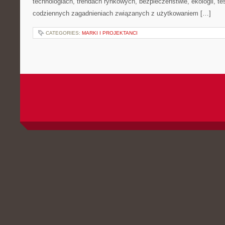
technologiach, trendach rynkowych, bezpieczeństwie, ekologii, t
codziennych zagadnieniach związanych z użytkowaniem […]
CATEGORIES:
MARKI I PROJEKTANCI