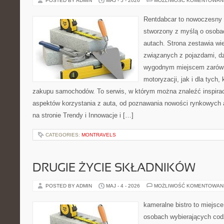
POSTED BY ADMIN
MAJ - 5 - 2026
MOŻLIWOŚĆ KOMENTOWAN
Rentdabcar to nowoczesny 
stworzony z myślą o osobac
autach. Strona zestawia w
związanych z pojazdami, d
wygodnym miejscem zarówn
motoryzacji, jak i dla tych,
zakupu samochodów. To serwis, w którym można znaleźć inspira
aspektów korzystania z auta, od poznawania nowości rynkowych 
na stronie Trendy i Innowacje i […]
CATEGORIES:
MONTRAVELS
DRUGIE ŻYCIE SKŁADNIKÓW
POSTED BY ADMIN
MAJ - 4 - 2026
MOŻLIWOŚĆ KOMENTOWAN
kameralne bistro to miejsce
osobach wybierających cod