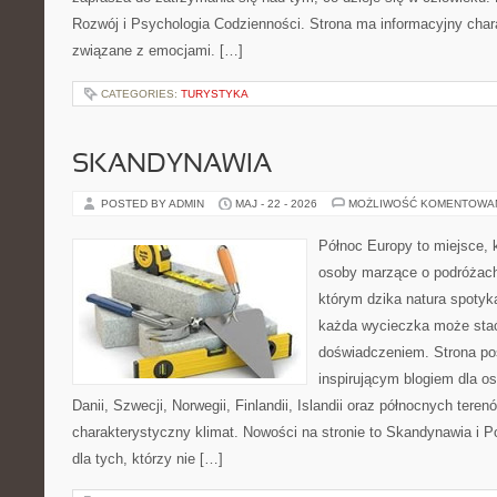
Rozwój i Psychologia Codzienności. Strona ma informacyjny char
związane z emocjami. […]
CATEGORIES:
TURYSTYKA
SKANDYNAWIA
POSTED BY ADMIN
MAJ - 22 - 2026
MOŻLIWOŚĆ KOMENTOWA
Północ Europy to miejsce, k
osoby marzące o podróżach
którym dzika natura spotyk
każda wycieczka może sta
doświadczeniem. Strona poś
inspirującym blogiem dla o
Danii, Szwecji, Norwegii, Finlandii, Islandii oraz północnych teren
charakterystyczny klimat. Nowości na stronie to Skandynawia i P
dla tych, którzy nie […]