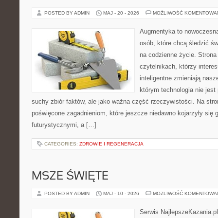
POSTED BY ADMIN
MAJ - 20 - 2026
MOŻLIWOŚĆ KOMENTOWA
Augmentyka to nowoczesna 
osób, które chcą śledzić św
na codzienne życie. Strona
czytelnikach, którzy intere
inteligentne zmieniają nasz
którym technologia nie jest
suchy zbiór faktów, ale jako ważna część rzeczywistości. Na str
poświęcone zagadnieniom, które jeszcze niedawno kojarzyły się g
futurystycznymi, a […]
CATEGORIES:
ZDROWIE I REGENERACJA
MSZE ŚWIĘTE
POSTED BY ADMIN
MAJ - 10 - 2026
MOŻLIWOŚĆ KOMENTOWA
Serwis NajlepszeKazania.p