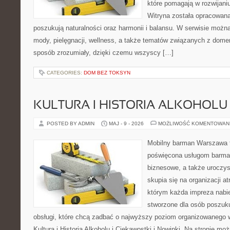
które pomagają w rozwijani
Witryna została opracowana
poszukują naturalności oraz harmonii i balansu. W serwisie możn
mody, pielęgnacji, wellness, a także tematów związanych z dome
sposób zrozumiały, dzięki czemu wszyscy […]
CATEGORIES:
DOM BEZ TOKSYN
KULTURA I HISTORIA ALKOHOLU
POSTED BY ADMIN
MAJ - 9 - 2026
MOŻLIWOŚĆ KOMENTOWAN
Mobilny barman Warszawa 
poświęcona usługom barmań
biznesowe, a także uroczys
skupia się na organizacji at
którym każda impreza nabie
stworzone dla osób poszuku
obsługi, które chcą zadbać o najwyższy poziom organizowanego 
Kultura i Historia Alkoholu i Ciekawostki i Nowinki. Na stronie mo