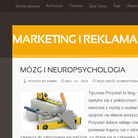
Archiwum
Przerwa
Tagi
Ukarin
Strona główna
Spis Treści
MARKETING I REKLAMA
MÓZG I NEUROPSYCHOLOGIA
POSTED BY ADMIN
MAJ - 23 - 2026
MOŻLIWOŚĆ KOMENTOWA
Tęczowa Przystań to blog,
spotyka się z praktycznym
tworzona z myślą o osobach
spojrzeć na własne przeży
Przystań dobrze oddaje cha
ponieważ kojarzy się z róż
zaprasza do zatrzymania się nad tym, co dzieje się w człowieku.