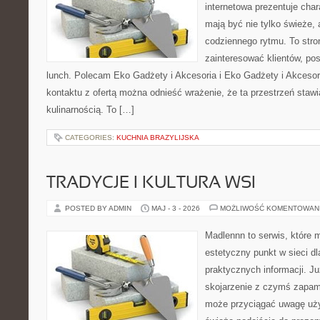
internetowa prezentuje char
mają być nie tylko świeże,
codziennego rytmu. To stro
zainteresować klientów, p
lunch. Polecam Eko Gadżety i Akcesoria i Eko Gadżety i Akcesor
kontaktu z ofertą można odnieść wrażenie, że ta przestrzeń staw
kulinarnością. To […]
CATEGORIES:
KUCHNIA BRAZYLIJSKA
TRADYCJE I KULTURA WSI
POSTED BY ADMIN
MAJ - 3 - 2026
MOŻLIWOŚĆ KOMENTOWAN
Madlennn to serwis, które 
estetyczny punkt w sieci d
praktycznych informacji. 
skojarzenie z czymś zapam
może przyciągać uwagę uży