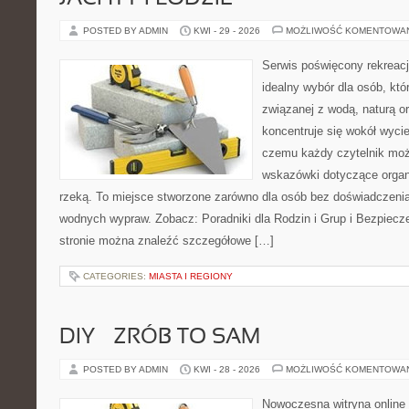
POSTED BY ADMIN
KWI - 29 - 2026
MOŻLIWOŚĆ KOMENTOWA
Serwis poświęcony rekreacj
idealny wybór dla osób, któr
związanej z wodą, naturą o
koncentruje się wokół wyci
czemu każdy czytelnik moż
wskazówki dotyczące organ
rzeką. To miejsce stworzone zarówno dla osób bez doświadczenia,
wodnych wypraw. Zobacz: Poradniki dla Rodzin i Grup i Bezpiec
stronie można znaleźć szczegółowe […]
CATEGORIES:
MIASTA I REGIONY
DIY – ZRÓB TO SAM
POSTED BY ADMIN
KWI - 28 - 2026
MOŻLIWOŚĆ KOMENTOWA
Nowoczesna witryna online