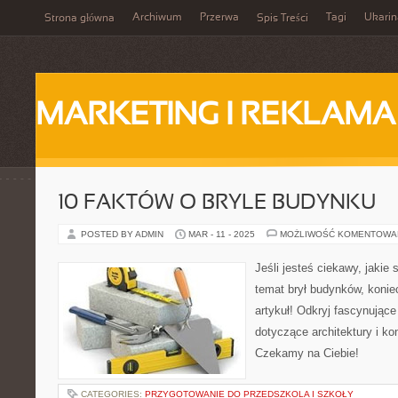
Archiwum
Przerwa
Tagi
Ukarin
Strona główna
Spis Treści
MARKETING I REKLAMA
10 FAKTÓW O BRYLE BUDYNKU
POSTED BY ADMIN
MAR - 11 - 2025
MOŻLIWOŚĆ KOMENTOWA
Jeśli jesteś ciekawy, jakie
temat brył budynków, konie
artykuł! Odkryj fascynujące
dotyczące architektury i ko
Czekamy na Ciebie!
CATEGORIES:
PRZYGOTOWANIE DO PRZEDSZKOLA I SZKOŁY