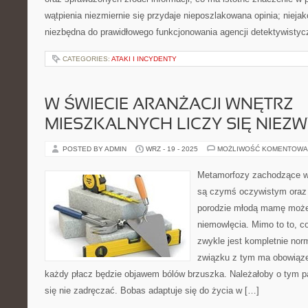
wątpienia niezmiernie się przydaje nieposzlakowana opinia; niejak
niezbędna do prawidłowego funkcjonowania agencji detektywistyc
CATEGORIES:
ATAKI I INCYDENTY
W ŚWIECIE ARANŻACJI WNĘTRZ
MIESZKALNYCH LICZY SIĘ NIEZ
POSTED BY ADMIN
WRZ - 19 - 2025
MOŻLIWOŚĆ KOMENTOWA
Metamorfozy zachodzące w 
są czymś oczywistym oraz 
porodzie młodą mamę może
niemowlęcia. Mimo to to, co
zwykle jest kompletnie nor
związku z tym ma obowiąze
każdy płacz będzie objawem bólów brzuszka. Należałoby o tym p
się nie zadręczać. Bobas adaptuje się do życia w […]