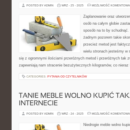
POSTED BY ADMIN
WRZ - 25 - 2025
MOŻLIWOŚĆ KOMENTOWA
Zaplanowanie oraz utworze
osób na całym globie zastan
sposób na to by schudnąć. 
żadnym pozorem takie sko
przecież metod jest faktyc
wielu stronach jesteśmy w 
się z ogromnymi ilościami przeróżnych metod i przeróżnych tak z
zapewniają nam stracenie bezużytecznych kilogramów, co nieraz k
CATEGORIES:
PYTANIA OD CZYTELNIKÓW
TANIE MEBLE WOLNO KUPIĆ TAK
INTERNECIE
POSTED BY ADMIN
WRZ - 24 - 2025
MOŻLIWOŚĆ KOMENTOWA
Niedrogie meble wolno kupi