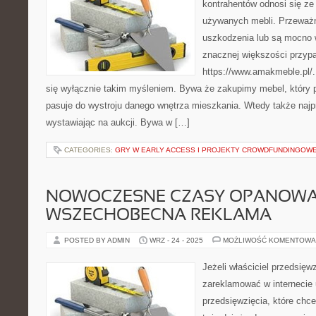
kontrahentów odnosi się z
używanych mebli. Przeważn
uszkodzenia lub są mocno 
znacznej większości przyp
https://www.amakmeble.pl/.
się wyłącznie takim myśleniem. Bywa że zakupimy mebel, który 
pasuje do wystroju danego wnętrza mieszkania. Wtedy także najp
wystawiając na aukcji. Bywa w […]
CATEGORIES:
GRY W EARLY ACCESS I PROJEKTY CROWDFUNDINGOW
NOWOCZESNE CZASY OPANOW
WSZECHOBECNA REKLAMA
POSTED BY ADMIN
WRZ - 24 - 2025
MOŻLIWOŚĆ KOMENTOWA
Jeżeli właściciel przedsięw
zareklamować w internecie 
przedsięwzięcia, które chc