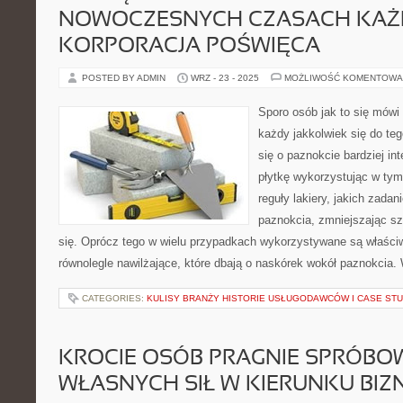
NOWOCZESNYCH CZASACH KA
KORPORACJA POŚWIĘCA
POSTED BY ADMIN
WRZ - 23 - 2025
MOŻLIWOŚĆ KOMENTOWA
Sporo osób jak to się mówi 
każdy jakkolwiek się do te
się o paznokcie bardziej i
płytkę wykorzystując w tym
reguły lakiery, jakich zadan
paznokcia, zmniejszając s
się. Oprócz tego w wielu przypadkach wykorzystywane są właściw
równolegle nawilżające, które dbają o naskórek wokół paznokcia.
CATEGORIES:
KULISY BRANŻY HISTORIE USŁUGODAWCÓW I CASE ST
KROCIE OSÓB PRAGNIE SPRÓB
WŁASNYCH SIŁ W KIERUNKU BIZ