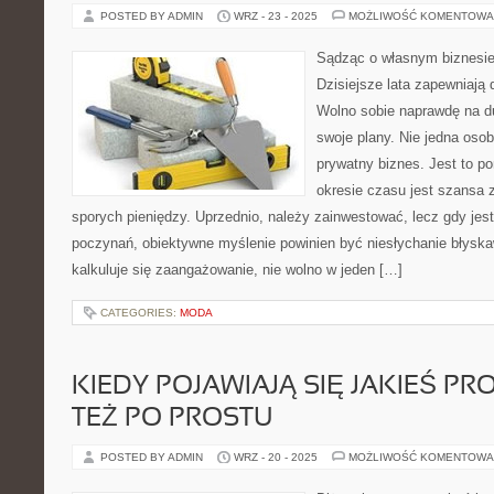
POSTED BY ADMIN
WRZ - 23 - 2025
MOŻLIWOŚĆ KOMENTOWA
Sądząc o własnym biznesie
Dzisiejsze lata zapewniają
Wolno sobie naprawdę na du
swoje plany. Nie jedna oso
prywatny biznes. Jest to p
okresie czasu jest szansa 
sporych pieniędzy. Uprzednio, należy zainwestować, lecz gdy je
poczynań, obiektywne myślenie powinien być niesłychanie błyska
kalkuluje się zaangażowanie, nie wolno w jeden […]
CATEGORIES:
MODA
KIEDY POJAWIAJĄ SIĘ JAKIEŚ P
TEŻ PO PROSTU
POSTED BY ADMIN
WRZ - 20 - 2025
MOŻLIWOŚĆ KOMENTOWA