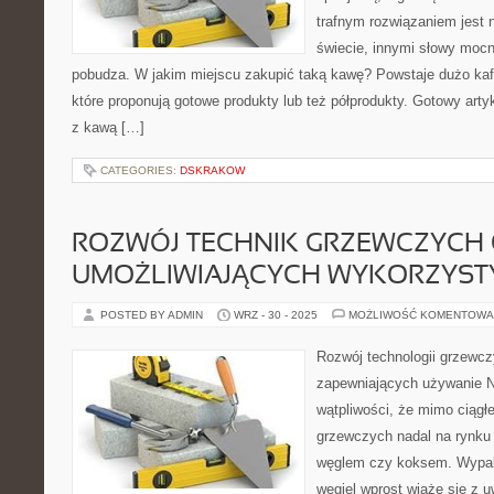
trafnym rozwiązaniem jest n
świecie, innymi słowy mocn
pobudza. W jakim miejscu zakupić taką kawę? Powstaje dużo kafe
które proponują gotowe produkty lub też półprodukty. Gotowy artyk
z kawą […]
CATEGORIES:
DSKRAKOW
ROZWÓJ TECHNIK GRZEWCZYCH
UMOŻLIWIAJĄCYCH WYKORZYST
POSTED BY ADMIN
WRZ - 30 - 2025
MOŻLIWOŚĆ KOMENTOWA
Rozwój technologii grzewc
zapewniających używanie Ni
wątpliwości, że mimo ciągłe
grzewczych nadal na rynku
węglem czy koksem. Wypala
węgiel wprost wiąże się z 