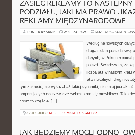
ZASIĘG REKLAMY TO NASTĘPNY
PODZIAŁU, JAKI MA PRAWO UK
REKLAMY MIĘDZYNARODOWE
POSTED BY ADMIN
WRZ - 23 - 2025
MOŻLIWOŚĆ KOMENTOWA
Według najnowszych danych
druga rodzin posiada swój 
danych, w Polsce nieomal p
pojazd. Świadczy to, że w 
liczba aut w naszym kraju w
Stan lokalnych dróg niestet
tym zakresie, nie wykazał aż takiej dynamiki, niemniej jednak ju
proponujących dogrzewacze webasto ma się prawidłowo. Taka dys
coraz to częściej […]
CATEGORIES:
MEBLE PREMIUM I DESIGNERSKIE
JAK BĘDZIEMY MOGLI ODNOTOW