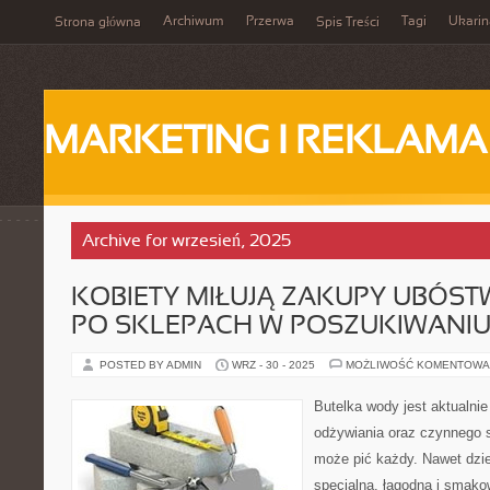
Archiwum
Przerwa
Tagi
Ukarin
Strona główna
Spis Treści
MARKETING I REKLAMA
Archive for wrzesień, 2025
KOBIETY MIŁUJĄ ZAKUPY UBÓSTW
PO SKLEPACH W POSZUKIWANI
POSTED BY ADMIN
WRZ - 30 - 2025
MOŻLIWOŚĆ KOMENTOWA
Butelka wody jest aktualn
odżywiania oraz czynnego s
może pić każdy. Nawet dzi
specjalną, łagodną i smako