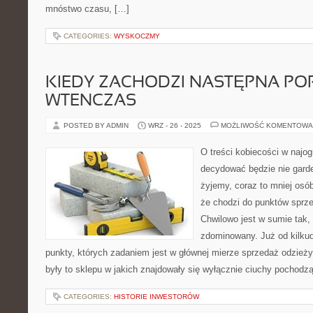
mnóstwo czasu, […]
CATEGORIES:
WYSKOCZMY
KIEDY ZACHODZI NASTĘPNA PO
WTENCZAS
POSTED BY ADMIN
WRZ - 26 - 2025
MOŻLIWOŚĆ KOMENTOWA
O treści kobiecości w najo
decydować będzie nie gard
żyjemy, coraz to mniej osó
że chodzi do punktów sprz
Chwilowo jest w sumie tak, 
zdominowany. Już od kilkudz
punkty, których zadaniem jest w głównej mierze sprzedaż odzież
były to sklepu w jakich znajdowały się wyłącznie ciuchy pochodz
CATEGORIES:
HISTORIE INWESTORÓW