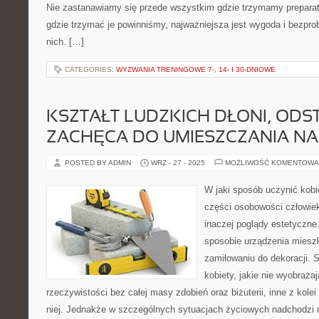
Nie zastanawiamy się przede wszystkim gdzie trzymamy preparat
gdzie trzymać je powinniśmy, najważniejsza jest wygoda i bezpr
nich. […]
CATEGORIES:
WYZWANIA TRENINGOWE 7-, 14- I 30-DNIOWE
KSZTAŁT LUDZKICH DŁONI, ODS
ZACHĘCA DO UMIESZCZANIA NA
POSTED BY ADMIN
WRZ - 27 - 2025
MOŻLIWOŚĆ KOMENTOWA
W jaki sposób uczynić kob
części osobowości człowiek
inaczej poglądy estetyczne.
sposobie urządzenia mieszk
zamiłowaniu do dekoracji. 
kobiety, jakie nie wyobraża
rzeczywistości bez całej masy zdobień oraz biżuterii, inne z kole
niej. Jednakże w szczególnych sytuacjach życiowych nadchodzi