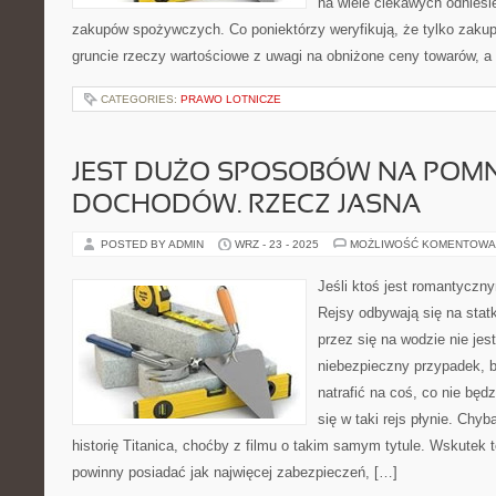
na wiele ciekawych odniesi
zakupów spożywczych. Co poniektórzy weryfikują, że tylko zaku
gruncie rzeczy wartościowe z uwagi na obniżone ceny towarów, 
CATEGORIES:
PRAWO LOTNICZE
JEST DUŻO SPOSOBÓW NA POM
DOCHODÓW. RZECZ JASNA
POSTED BY ADMIN
WRZ - 23 - 2025
MOŻLIWOŚĆ KOMENTOWA
Jeśli ktoś jest romantyczn
Rejsy odbywają się na stat
przez się na wodzie nie jest
niebezpieczny przypadek,
natrafić na coś, co nie będz
się w taki rejs płynie. Chy
historię Titanica, choćby z filmu o takim samym tytule. Wskutek t
powinny posiadać jak najwięcej zabezpieczeń, […]