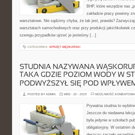
BHP, które wszędzie nas „p
zakładzie pracy powinny zn
warsztatowe. Nie sądzimy chyba, że tak jest, prawda? Zazwyczaj 
warsztatach samochodowych oraz przy produkcji jakichkolwiek c
szeregu przypadków ujrzeć je jesteśmy […]
CATEGORIES:
SPRZĘT WĘDKARSKI
STUDNIA NAZYWANA WĄSKORU
TAKA GDZIE POZIOM WODY W S
PODWYŻSZYŁ SIĘ POD WPŁYWEM
POSTED BY ADMIN
WRZ - 20 - 2025
MOŻLIWOŚĆ KOMENTOWA
Prywatna studnia to wybitn
Jeszcze do niedawna lekcj
była jedynie w szkołach pub
obligatoryjny. W ostatnim d
deszczu zaczęły wszędzie 