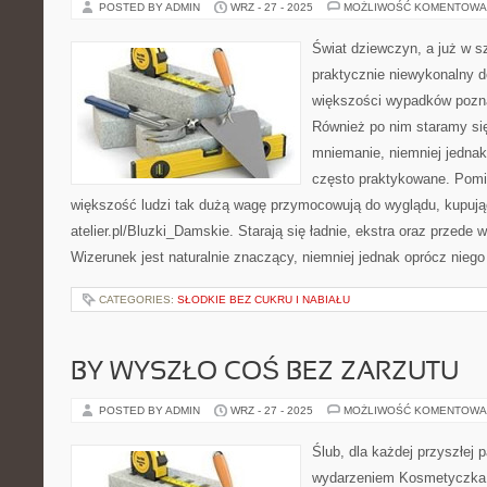
POSTED BY ADMIN
WRZ - 27 - 2025
MOŻLIWOŚĆ KOMENTOWA
Świat dziewczyn, a już w sz
praktycznie niewykonalny d
większości wypadków pozn
Również po nim staramy się
mniemanie, niemniej jednak 
często praktykowane. Pomi
większość ludzi tak dużą wagę przymocowują do wyglądu, kupując
atelier.pl/Bluzki_Damskie. Starają się ładnie, ekstra oraz przed
Wizerunek jest naturalnie znaczący, niemniej jednak oprócz nieg
CATEGORIES:
SŁODKIE BEZ CUKRU I NABIAŁU
BY WYSZŁO COŚ BEZ ZARZUTU
POSTED BY ADMIN
WRZ - 27 - 2025
MOŻLIWOŚĆ KOMENTOWA
Ślub, dla każdej przyszłej p
wydarzeniem Kosmetyczka t