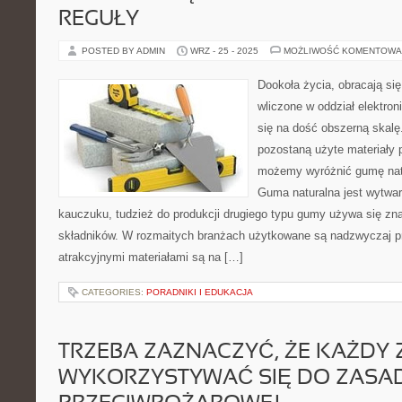
REGUŁY
POSTED BY ADMIN
WRZ - 25 - 2025
MOŻLIWOŚĆ KOMENTOWA
Dookoła życia, obracają się
wliczone w oddział elektro
się na dość obszerną skalę.
pozostaną użyte materiały p
możemy wyróżnić gumę natu
Guma naturalna jest wytwa
kauczuku, tudzież do produkcji drugiego typu gumy używa się zn
składników. W rozmaitych branżach użytkowane są nadzwyczaj pr
atrakcyjnymi materiałami są na […]
CATEGORIES:
PORADNIKI I EDUKACJA
TRZEBA ZAZNACZYĆ, ŻE KAŻDY 
WYKORZYSTYWAĆ SIĘ DO ZASA