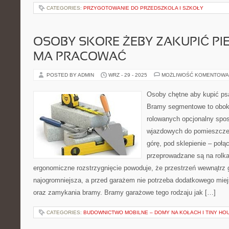
CATEGORIES:
PRZYGOTOWANIE DO PRZEDSZKOLA I SZKOŁY
OSOBY SKORE ŻEBY ZAKUPIĆ PIES
MA PRACOWAĆ
POSTED BY ADMIN
WRZ - 29 - 2025
MOŻLIWOŚĆ KOMENTOWA
Osoby chętne aby kupić ps
Bramy segmentowe to obo
rolowanych opcjonalny spo
wjazdowych do pomieszczeń
górę, pod sklepienie – poł
przeprowadzane są na rolka
ergonomiczne rozstrzygnięcie powoduje, że przestrzeń wewnątrz g
najogromniejsza, a przed garażem nie potrzeba dodatkowego miej
oraz zamykania bramy. Bramy garażowe tego rodzaju jak […]
CATEGORIES:
BUDOWNICTWO MOBILNE – DOMY NA KOŁACH I TINY HO