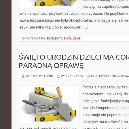
pasując na zapotrzebowani
jakich znajomość języków jest wybitnie przydatna. Na przykład w 
nauka hiszpańskiego nie była akceptowalna, a okazuje się, że jes
język, nie tylko w Europie, jakkolwiek […]
CATEGORIES:
ROŚLINY CIENIOLUBNE
ŚWIĘTO URODZIN DZIECI MA COR
PARADNĄ OPRAWĘ
POSTED BY ADMIN
WRZ - 20 - 2025
MOŻLIWOŚĆ KOMENTOWA
Profesja śledczego wyróżni
charakterem i nie każdy do 
umiejętnie funkcjonująca a
pożąda kompetentnej sieci 
konstruuje się poprzez całe
detektyw ma możliwość na 
oraz sprawdzonych źródeł informacji, co ma istotne znaczenie w