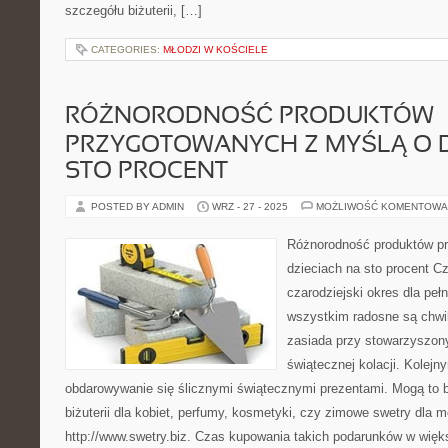
szczegółu biżuterii, […]
CATEGORIES:
MŁODZI W KOŚCIELE
RÓŻNORODNOŚĆ PRODUKTÓW
PRZYGOTOWANYCH Z MYŚLĄ O D
STO PROCENT
POSTED BY ADMIN
WRZ - 27 - 2025
MOŻLIWOŚĆ KOMENTOWA
Różnorodność produktów p
dzieciach na sto procent C
czarodziejski okres dla peł
wszystkim radosne są chwile
zasiada przy stowarzyszony
świątecznej kolacji. Kolej
obdarowywanie się ślicznymi świątecznymi prezentami. Mogą to 
biżuterii dla kobiet, perfumy, kosmetyki, czy zimowe swetry dla 
http://www.swetry.biz. Czas kupowania takich podarunków w wię