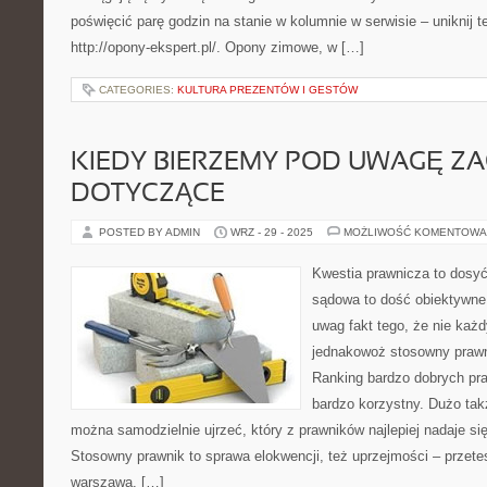
poświęcić parę godzin na stanie w kolumnie w serwisie – uniknij 
http://opony-ekspert.pl/. Opony zimowe, w […]
CATEGORIES:
KULTURA PREZENTÓW I GESTÓW
KIEDY BIERZEMY POD UWAGĘ Z
DOTYCZĄCE
POSTED BY ADMIN
WRZ - 29 - 2025
MOŻLIWOŚĆ KOMENTOWA
Kwestia prawnicza to dosy
sądowa to dość obiektywne 
uwag fakt tego, że nie każd
jednakowoż stosowny praw
Ranking bardzo dobrych pr
bardzo korzystny. Dużo takż
można samodzielnie ujrzeć, który z prawników najlepiej nadaje si
Stosowny prawnik to sprawa elokwencji, też uprzejmości – przete
warszawa. […]