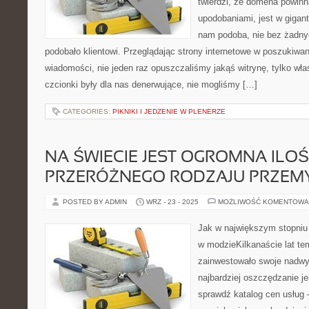
twierdzi, że domena powinn
upodobaniami, jest w gigan
nam podoba, nie bez żadn
podobało klientowi. Przeglądając strony internetowe w poszukiwan
wiadomości, nie jeden raz opuszczaliśmy jakąś witrynę, tylko właśn
czcionki były dla nas denerwujące, nie mogliśmy […]
CATEGORIES:
PIKNIKI I JEDZENIE W PLENERZE
NA ŚWIECIE JEST OGROMNA ILOŚ
PRZERÓŻNEGO RODZAJU PRZEM
POSTED BY ADMIN
WRZ - 23 - 2025
MOŻLIWOŚĆ KOMENTOWA
Jak w największym stopniu 
w modzieKilkanaście lat t
zainwestowało swoje nadwy
najbardziej oszczędzanie j
sprawdź katalog cen usług –