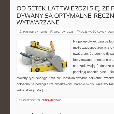
OD SETEK LAT TWIERDZI SIĘ, ŻE 
DYWANY SĄ OPTYMALNE. RĘCZN
WYTWARZANE
POSTED BY ADMIN
WRZ - 29 - 2025
MOŻLIWOŚĆ KOMENTOWA
Na jakiejkolwiek działce l
może zagospodarować się o
uważa się, że perskie dywa
fabrykowane, orientalne or
nas zadziwiają. Jednakże t
podbijają obecnie rynek. Na
dywany typu shaggy. Któż nie ubóstwia dotykać delikatnej zwierzę
położono na podłogi futra zwierzaków i baranie skóry. Niestety ta
jedną skazę. Ma […]
CATEGORIES:
BUDOWNICTWO