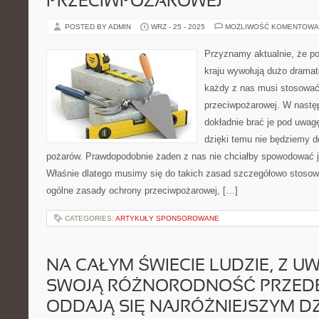
PRZECIWPOŻAROWEJ
POSTED BY ADMIN
WRZ - 25 - 2025
MOŻLIWOŚĆ KOMENTOWA
Przyznamy aktualnie, że po
kraju wywołują dużo drama
każdy z nas musi stosować
przeciwpożarowej. W nastę
dokładnie brać je pod uwagę
dzięki temu nie będziemy d
pożarów. Prawdopodobnie żaden z nas nie chciałby spowodować j
Właśnie dlatego musimy się do takich zasad szczegółowo stoso
ogólne zasady ochrony przeciwpożarowej, […]
CATEGORIES:
ARTYKUŁY SPONSOROWANE
NA CAŁYM ŚWIECIE LUDZIE, Z U
SWOJĄ RÓŻNORODNOŚĆ PRZEDE
ODDAJĄ SIĘ NAJRÓŻNIEJSZYM D