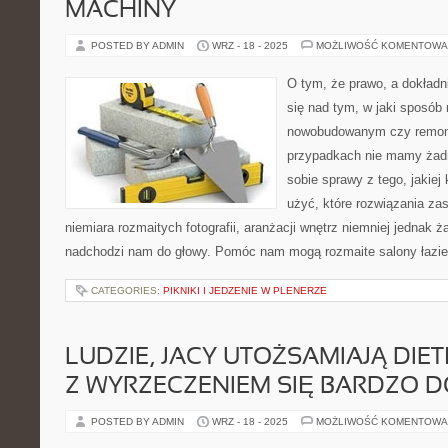
MACHINY
POSTED BY ADMIN
WRZ - 18 - 2025
MOŻLIWOŚĆ KOMENTOWA
O tym, że prawo, a dokładni
się nad tym, w jaki sposób
nowobudowanym czy remon
przypadkach nie mamy żad
sobie sprawy z tego, jakiej
użyć, które rozwiązania z
niemiara rozmaitych fotografii, aranżacji wnętrz niemniej jednak 
nadchodzi nam do głowy. Pomóc nam mogą rozmaite salony łazie
CATEGORIES:
PIKNIKI I JEDZENIE W PLENERZE
LUDZIE, JACY UTOŻSAMIAJĄ DIE
Z WYRZECZENIEM SIĘ BARDZO 
POSTED BY ADMIN
WRZ - 18 - 2025
MOŻLIWOŚĆ KOMENTOWA