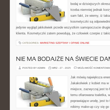
bodaj w dzisiejszych okres
trzeba niemniej jednak korz
sam fakt, że wiemy, iż taka
kosmetyczki są odpowiednio
jedynie wygląd jakkolwiek przede wszystkim samopoczucie drugi
klienta. Kosmetyczki zatem powodują, że człowiek czerpie z taki
CATEGORIES:
MARKETING SZEPTANY I OPINIE ONLINE
NIE MA BODAJŻE NA ŚWIECIE D
POSTED BY ADMIN
WRZ - 27 - 2025
MOŻLIWOŚĆ KOMENTOWA
Jak mówią największa energ
Jakakolwiek z kobiet ma w
miejsce, zazwyczaj jest to 
temu ofiarowana toaletka, w
poprawiające urodę, jest to
robimy make-up czy się go