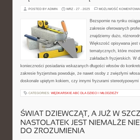
POSTED BY ADMIN
WRZ - 27 - 2025
MOŻLIWOŚĆ KOMENTOWA
Bezspornie na rynku osiąg
zakresie oferowanych profes
znajdziemy dużo, różnorodn
Większość opisywana jest 
tematycznych, które możem
zakładach fryzjerskich. W 
konieczności posiadania wskazanych długości włosów do konkret
zakresie fryzjerstwa powoduje, że nawet osoby z zwięzłymi włos
doskonale upiętym kokiem, czy innymi fryzurami stereotypowymi 
CATEGORIES:
WĘDKARSKIE ABC DLA DZIECI I MŁODZIEŻY
ŚWIAT DZIEWCZĄT, A JUŻ W SZ
NASTOLATEK JEST NIEMALŻE N
DO ZROZUMIENIA