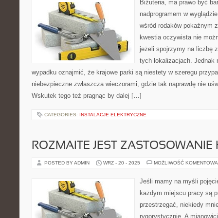
Biżuteria, ma prawo być b
nadprogramem w wyglądzie P
wśród rodaków pokaźnym z
kwestia oczywista nie moż
jeżeli spojrzymy na liczbę z
tych lokalizacjach. Jednak
wypadku oznajmić, że krajowe parki są niestety w szeregu przy
niebezpieczne zwłaszcza wieczorami, gdzie tak naprawdę nie u
Wskutek tego też pragnąc by dalej […]
CATEGORIES:
INSTALACJE ELEKTRYCZNE
ROZMAITE JEST ZASTOSOWANIE
POSTED BY ADMIN
WRZ - 20 - 2025
MOŻLIWOŚĆ KOMENTOWA
Jeśli mamy na myśli pojęcie
każdym miejscu pracy są p
przestrzegać, niekiedy mni
rygorystycznie. A mianowic