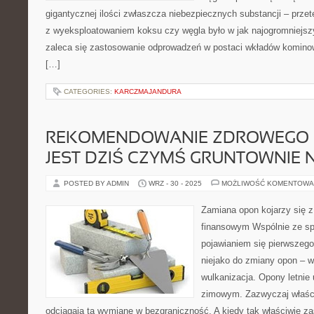
gigantycznej ilości zwłaszcza niebezpiecznych substancji – prz
z wyeksploatowaniem koksu czy węgla było w jak najogromniejs
zaleca się zastosowanie odprowadzeń w postaci wkładów komino
[…]
CATEGORIES:
KARCZMAJANDURA
REKOMENDOWANIE ZDROWEGO S
JEST DZIŚ CZYMŚ GRUNTOWNIE
POSTED BY ADMIN
WRZ - 30 - 2025
MOŻLIWOŚĆ KOMENTOWA
Zamiana opon kojarzy się 
finansowym Wspólnie ze sp
pojawianiem się pierwszego
niejako do zmiany opon – w
wulkanizacja. Opony letnie
zimowym. Zazwyczaj właśc
odciągają tą wymianę w bezgraniczność. A kiedy tak właściwie za