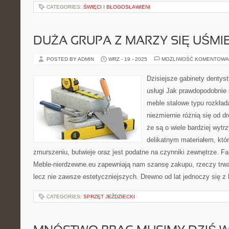
CATEGORIES:
ŚWIĘCI I BŁOGOSŁAWIENI
DUŻA GRUPA Z MARZY SIĘ UŚMI
POSTED BY ADMIN
WRZ - 19 - 2025
MOŻLIWOŚĆ KOMENTOWA
Dzisiejsze gabinety dentyst
usługi Jak prawdopodobnie
meble stalowe typu rozkład
niezmiernie różnią się od 
że są o wiele bardziej wytr
delikatnym materiałem, któ
zmurszeniu, butwieje oraz jest podatne na czynniki zewnętrze. F
Meble-nierdzewne.eu zapewniają nam szansę zakupu, rzeczy trwa
lecz nie zawsze estetyczniejszych. Drewno od lat jednoczy się z
CATEGORIES:
SPRZĘT JEŹDZIECKI