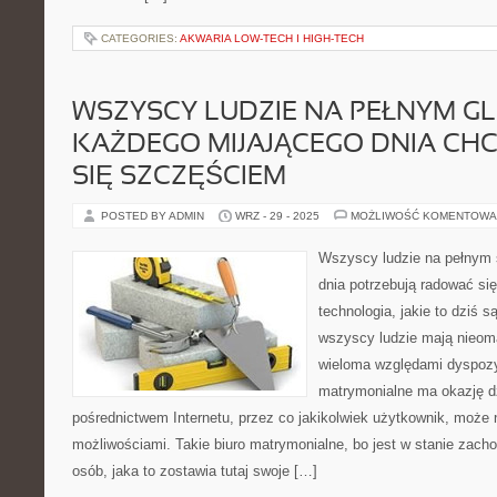
CATEGORIES:
AKWARIA LOW-TECH I HIGH-TECH
WSZYSCY LUDZIE NA PEŁNYM GL
KAŻDEGO MIJAJĄCEGO DNIA CH
SIĘ SZCZĘŚCIEM
POSTED BY ADMIN
WRZ - 29 - 2025
MOŻLIWOŚĆ KOMENTOWA
Wszyscy ludzie na pełnym 
dnia potrzebują radować si
technologia, jakie to dziś s
wszyscy ludzie mają nieom
wieloma względami dyspozyc
matrymonialne ma okazję dz
pośrednictwem Internetu, przez co jakikolwiek użytkownik, moż
możliwościami. Takie biuro matrymonialne, bo jest w stanie zac
osób, jaka to zostawia tutaj swoje […]