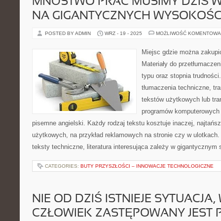
MNÓSTWO PRAC MUSIMY DZIŚ
NA GIGANTYCZNYCH WYSOKOŚC
POSTED BY ADMIN
WRZ - 19 - 2025
MOŻLIWOŚĆ KOMENTOWA
Miejsc gdzie można zakupić
Materiały do przetłumacze
typu oraz stopnia trudnośc
tłumaczenia techniczne, tran
tekstów użytkowych lub tra
programów komputerowych 
pisemne angielski. Każdy rodzaj tekstu kosztuje inaczej, najtańsz
użytkowych, na przykład reklamowych na stronie czy w ulotkach.
teksty techniczne, literatura interesująca zależy w gigantycznym 
CATEGORIES:
BUTY PRZYSZŁOŚCI – INNOWACJE TECHNOLOGICZNE
NIE OD DZIŚ ISTNIEJE SYTUACJA, 
CZŁOWIEK ZASTĘPOWANY JEST 