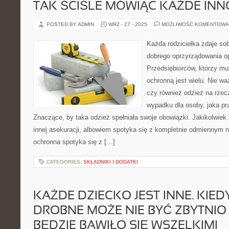
TAK ŚCIŚLE MÓWIĄC KAŻDE IN
POSTED BY ADMIN
WRZ - 27 - 2025
MOŻLIWOŚĆ KOMENTOWA
Każda rodzicielka zdaje so
dobrego oprzyrządowania o
Przedsiębiorców, którzy mu
ochronną jest wielu. Nie wa
czy również odzież na rzec
wypadku dla osoby, jaka pra
Znaczące, by taka odzież spełniała swoje obowiązki. Jakikolwiek
innej asekuracji, albowiem spotyka się z kompletnie odmiennym
ochronna spotyka się z […]
CATEGORIES:
SKŁADNIKI I DODATKI
KAŻDE DZIECKO JEST INNE. KIEDY
DROBNE MOŻE NIE BYĆ ZBYTNIO
BĘDZIE BAWIŁO SIĘ WSZELKIMI