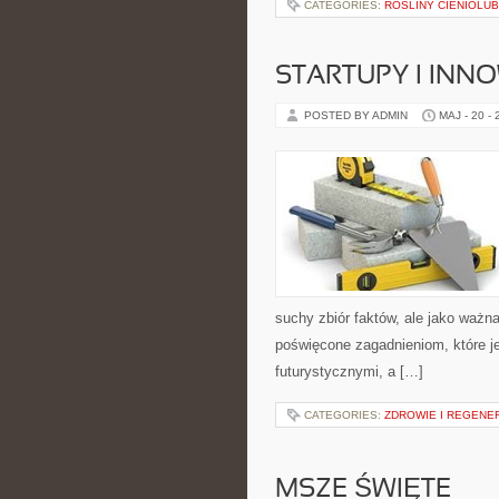
CATEGORIES:
ROŚLINY CIENIOLU
STARTUPY I INN
POSTED BY ADMIN
MAJ - 20 -
suchy zbiór faktów, ale jako ważn
poświęcone zagadnieniom, które je
futurystycznymi, a […]
CATEGORIES:
ZDROWIE I REGENE
MSZE ŚWIĘTE