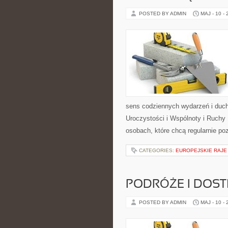
POSTED BY ADMIN
MAJ - 10 -
sens codziennych wydarzeń i duch
Uroczystości i Wspólnoty i Ruchy 
osobach, które chcą regularnie po
CATEGORIES:
EUROPEJSKIE RAJE
PODRÓŻE I DOS
POSTED BY ADMIN
MAJ - 10 -