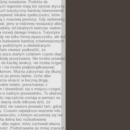
rdziej świadomie. Podróże do
ych regionów mają też wymiar etyczny.
uch turystyczny bardziej równomiernie
wspierać lokalne społeczności, które
ają z masowej promocji. Gdy wybieramy
at, jemy w rodzinnej restauracji albo
dukty od lokalnych twórców, realnie
 rozwój danego miejsca. Turystyka
edy nie tylko formą wypoczynku, ale też
 budowanie bardziej zrównoważonych
dzy podróżnymi a odwiedzanymi
arto również podkreślić, że
e poza utartym szlakiem często daje
bodę przeżywania. Nie trzeba ustawiać
 do każdej atrakcji, nie trzeba ścigać
m i nie trzeba podporządkowywać
 tłumom. Można zatrzymać się dłużej
st po prostu ładnie, cicho albo
ożna skręcić w boczną drogę,
kalne święto, porozmawiać z
 i dowiedzieć się o miejscu czegoś,
a w żadnym przewodniku. To właśnie
y najczęściej zostają w pamięci na
 więcej osób odkrywa dziś, że
dróż nie zawsze prowadzi tam, gdzie
y. Czasem największe wrażenie robi
iasteczko, o którym wcześniej się nie
cha dolina bez rozbudowanej
ry albo region, który zachował własny
amość. Podróżowanie po mniej znanych