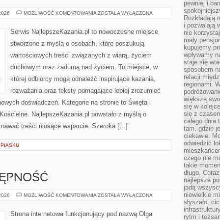
pewniej i ba
spokojniejsz
MSZE
 2026
MOŻLIWOŚĆ KOMENTOWANIA
ZOSTAŁA WYŁĄCZONA
Rozkładają r
ŚWIĘTE
i pozwalają 
Serwis NajlepszeKazania.pl to nowoczesne miejsce
nie korzyst
mały pensjon
stworzone z myślą o osobach, które poszukują
kupujemy pro
wpływamy na
wartościowych treści związanych z wiarą, życiem
staje się wt
duchowym oraz zadumą nad życiem. To miejsce, w
sposobem na
relacji mię
której odbiorcy mogą odnaleźć inspirujące kazania,
regionami. W
rozważania oraz teksty pomagające lepiej zrozumieć
podróżowani
większą swo
owych doświadczeń. Kategorie na stronie to Święta i
się w kolejce
się z czase
Kościelne. NajlepszeKazania.pl powstało z myślą o
całego dnia
znawać treści niosące wsparcie. Szeroka […]
tam, gdzie je
ciekawie. M
odwiedzić lo
 PIASKU
mieszkańcem
czego nie m
takie moment
długo. Coraz
TĘPNOŚĆ
najlepsza po
jadą wszysc
niewielkie m
PODRÓŻE
 2026
MOŻLIWOŚĆ KOMENTOWANIA
ZOSTAŁA WYŁĄCZONA
I
słyszało, ci
DOSTĘPNOŚĆ
infrastruktu
Strona internetowa funkcjonujący pod nazwą Olga
rytm i tożs