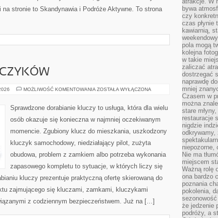
atrakcje. W
bywa atmosfe
 na stronie to Skandynawia i Podróże Aktywne. To strona
czy konkretn
czas płynie 
kawiarnią, st
weekendowy 
pola mogą tw
kolejna foto
w takie miej
zaliczać atr
UCZYKÓW
dostrzegać s
naprawdę do
mniej znanyc
DORABIANIE
 2026
MOŻLIWOŚĆ KOMENTOWANIA
ZOSTAŁA WYŁĄCZONA
KLUCZYKÓW
Czasem w pro
można znaleź
Sprawdzone dorabianie kluczy to usługa, która dla wielu
stare młyny,
restauracje 
osób okazuje się konieczna w najmniej oczekiwanym
nigdzie indz
momencie. Zgubiony klucz do mieszkania, uszkodzony
odkrywamy, ż
spektakularn
kluczyk samochodowy, niedziałający pilot, zużyta
niepozorne, 
obudowa, problem z zamkiem albo potrzeba wykonania
Nie ma tłumó
miejscem sta
zapasowego kompletu to sytuacje, w których liczy się
Ważną rolę o
ona bardzo c
ianiu kluczy prezentuje praktyczną ofertę skierowaną do
poznania cha
nktu zajmującego się kluczami, zamkami, kluczykami
pokolenia, d
sezonowość i
iązanymi z codziennym bezpieczeństwem. Już na […]
że jedzenie 
podróży, a st