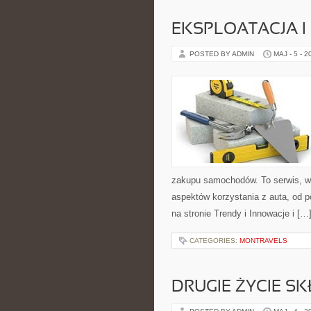
EKSPLOATACJA I
POSTED BY ADMIN
MAJ - 5 - 2
zakupu samochodów. To serwis, w
aspektów korzystania z auta, od 
na stronie Trendy i Innowacje i […
CATEGORIES:
MONTRAVELS
DRUGIE ŻYCIE S