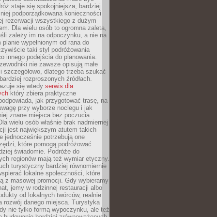
óż staje się spokojniejsza, bardziej
mniej podporządkowana konieczności
ej rezerwacji wszystkiego z dużym
m. Dla wielu osób to ogromna zaleta,
śli zależy im na odpoczynku, a nie na
 planie wypełnionym od rana do
zywiście taki styl podróżowania
o innego podejścia do planowania.
zewodniki nie zawsze opisują małe
i szczegółowo, dlatego trzeba szukać
 bardziej rozproszonych źródłach.
zuje się wtedy
serwis dla
ych
który zbiera praktyczne
odpowiada, jak przygotować trasę, na
wagę przy wyborze noclegu i jak
iej znane miejsca bez poczucia
Dla wielu osób właśnie brak nadmiernej
cji jest największym atutem takich
e jednocześnie potrzebują one
rzędzi, które pomogą podróżować
rdziej świadomie. Podróże do
ych regionów mają też wymiar etyczny.
uch turystyczny bardziej równomiernie
wspierać lokalne społeczności, które
ają z masowej promocji. Gdy wybieramy
at, jemy w rodzinnej restauracji albo
dukty od lokalnych twórców, realnie
 rozwój danego miejsca. Turystyka
edy nie tylko formą wypoczynku, ale też
 budowanie bardziej zrównoważonych