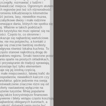
zczegóły, rozmawiać z ludźmi i
świadczać miejsca. Ogromnym atutem
h regionów jest też ich różnorodność.
mieniu kilkudziesięciu kilometrów
ć jeziora, lasy, niewielkie muzea,
 zabytkowe dwory i małe rodzinne
serwujące dania, których nie spotka się
iej. Właśnie w takich podróżach
e turystyka nie musi opierać się na
ości. Często to, co skromne i
okazuje się najbardziej wartościowe.
w, nie ma pośpiechu, a kontakt z
je się znacznie bardziej osobisty.
dgrywa również lokalna kuchnia. To
zęsto stanowi najkrótszą drogę do
rakteru regionu. Smaki tworzone przez
ania oparte na prostych składnikach,
 przywiązanie do tradycji sprawiają,
przestaje być tylko elementem
aje się jej istotną częścią.
małe miejscowości, łatwiej trafić do
ospodarstw, niewielkich karczm czy
nufaktur, gdzie jedzenie ma swoją
 doświadczenie znacznie różni się od
ferty nastawionej wyłącznie na
użenie turystów. Mniej popularne
ają także korzystniejsze finansowo.
ywienie i bilety wstępu często kosztują
najbardziej obleganych kurortach, a
e jakość doświadczenia może być