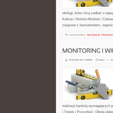
obsługi, które chcą zadbać o naj
Kultura i Historia Alkoholu i Cieka
związane z barmaństwem, organiza
CATEGORIES:
RECENZJE PRODUK
MONITORING I 
POSTED BY ADMIN
MAJ - 7 - 2
realizacji bardziej wymagających 
i Trendy i Przyszłość. Oferta skl