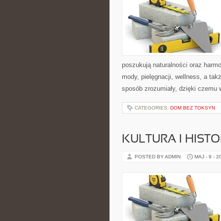
poszukują naturalności oraz harmo
mody, pielęgnacji, wellness, a t
sposób zrozumiały, dzięki czemu
CATEGORIES:
DOM BEZ TOKSYN
KULTURA I HIST
POSTED BY ADMIN
MAJ - 9 - 2