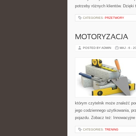
potrzeby różnych klientów. Dzięki
CATEGORIES:
PRZETWORY
MOTORYZACJA
POSTED BY ADMIN
MAJ - 6 - 2
którym czytelnik może znaleźć po
jego codziennego użytkowania, pr
pojazdu. Zobacz też: Innowacyjne
CATEGORIES:
TRENING