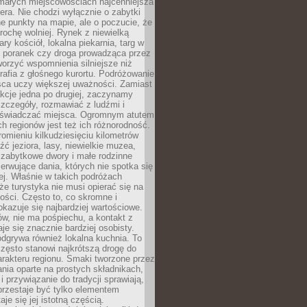
 małych miejscowościach najcenniejsza
ra. Nie chodzi wyłącznie o zabytki
e punkty na mapie, ale o poczucie, że
trochę wolniej. Rynek z niewielką
ary kościół, lokalna piekarnia, targ w
poranek czy droga prowadząca przez
orzyć wspomnienia silniejsze niż
grafia z głośnego kurortu. Podróżowanie
sca uczy większej uważności. Zamiast
akcje jedna po drugiej, zaczynamy
zczegóły, rozmawiać z ludźmi i
świadczać miejsca. Ogromnym atutem
h regionów jest też ich różnorodność.
mieniu kilkudziesięciu kilometrów
ć jeziora, lasy, niewielkie muzea,
 zabytkowe dwory i małe rodzinne
serwujące dania, których nie spotka się
iej. Właśnie w takich podróżach
e turystyka nie musi opierać się na
ości. Często to, co skromne i
okazuje się najbardziej wartościowe.
w, nie ma pośpiechu, a kontakt z
je się znacznie bardziej osobisty.
dgrywa również lokalna kuchnia. To
zęsto stanowi najkrótszą drogę do
rakteru regionu. Smaki tworzone przez
ania oparte na prostych składnikach,
 przywiązanie do tradycji sprawiają,
przestaje być tylko elementem
aje się jej istotną częścią.