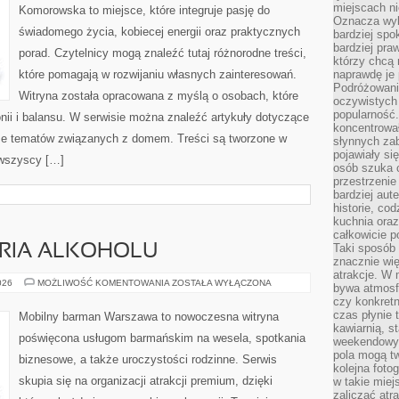
miejscach ni
Komorowska to miejsce, które integruje pasję do
Oznacza wyb
świadomego życia, kobiecej energii oraz praktycznych
bardziej spo
bardziej pra
porad. Czytelnicy mogą znaleźć tutaj różnorodne treści,
którzy chcą 
które pomagają w rozwijaniu własnych zainteresowań.
naprawdę je
Podróżowani
Witryna została opracowana z myślą o osobach, które
oczywistych
popularność.
nii i balansu. W serwisie można znaleźć artykuły dotyczące
koncentrował
akże tematów związanych z domem. Treści są tworzone w
słynnych zab
pojawiały si
 wszyscy […]
osób szuka 
przestrzenie
bardziej aut
historie, co
kuchnia oraz
całkowicie 
Taki sposób
ORIA ALKOHOLU
znacznie wię
atrakcje. W
KULTURA
026
MOŻLIWOŚĆ KOMENTOWANIA
ZOSTAŁA WYŁĄCZONA
bywa atmosfe
I
czy konkretn
HISTORIA
ALKOHOLU
czas płynie 
Mobilny barman Warszawa to nowoczesna witryna
kawiarnią, st
poświęcona usługom barmańskim na wesela, spotkania
weekendowy 
pola mogą tw
biznesowe, a także uroczystości rodzinne. Serwis
kolejna foto
skupia się na organizacji atrakcji premium, dzięki
w takie miej
zaliczać atr