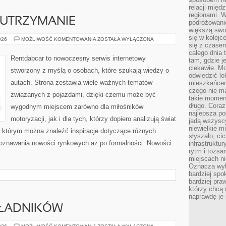
relacji mię
regionami. W
 UTRZYMANIE
podróżowani
większą swo
się w kolejce
EKSPLOATACJA
026
MOŻLIWOŚĆ KOMENTOWANIA
ZOSTAŁA WYŁĄCZONA
I
się z czase
UTRZYMANIE
całego dnia
Rentdabcar to nowoczesny serwis internetowy
tam, gdzie je
ciekawie. M
stworzony z myślą o osobach, które szukają wiedzy o
odwiedzić lo
autach. Strona zestawia wiele ważnych tematów
mieszkańcem
czego nie m
związanych z pojazdami, dzięki czemu może być
takie moment
długo. Coraz
wygodnym miejscem zarówno dla miłośników
najlepsza po
motoryzacji, jak i dla tych, którzy dopiero analizują świat
jadą wszysc
niewielkie m
 którym można znaleźć inspiracje dotyczące różnych
słyszało, ci
poznawania nowości rynkowych aż po formalności. Nowości
infrastruktu
rytm i tożs
]
miejscach ni
Oznacza wyb
bardziej spo
bardziej pra
którzy chcą 
naprawdę je
KŁADNIKÓW
DRUGIE