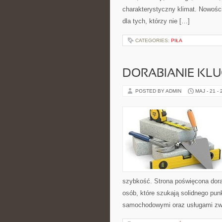
charakterystyczny klimat. Nowości
dla tych, którzy nie […]
CATEGORIES:
PIŁA
DORABIANIE KL
POSTED BY ADMIN
MAJ - 21 -
szybkość. Strona poświęcona dorab
osób, które szukają solidnego pu
samochodowymi oraz usługami zw