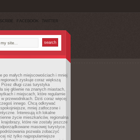
SCRIBE
FACEBOOK
TWITTER
e po małych miejscowościach i mniej
 regionach zyskuje coraz większą
 Przez długi czas turystyka
a się głównie na znanych miastach,
ytkach i miejscach, które regularnie
ę w przewodnikach. Dziś coraz więcej
czegoś innego. Chcą odkrywać
 spokojniejsze, mniej zatłoczone i
entyczne. Interesują ich lokalne
dzienne życie mieszkańców, regionalna
 krajobrazy, które nie zostały jeszcze
podporządkowane masowej turystyce.
 podróżowania pozwala zobaczyć
cej niż tylko najpopularniejsze