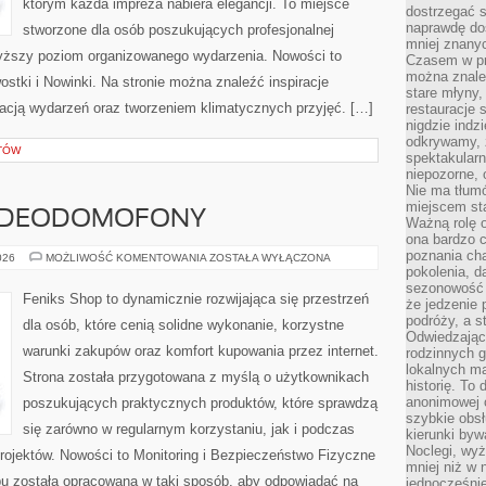
którym każda impreza nabiera elegancji. To miejsce
dostrzegać s
naprawdę do
stworzone dla osób poszukujących profesjonalnej
mniej znanyc
wyższy poziom organizowanego wydarzenia. Nowości to
Czasem w pro
można znaleź
wostki i Nowinki. Na stronie można znaleźć inspiracje
stare młyny,
cją wydarzeń oraz tworzeniem klimatycznych przyjęć. […]
restauracje 
nigdzie indz
odkrywamy, ż
TÓW
spektakularn
niepozorne, 
Nie ma tłumó
miejscem sta
WIDEODOMOFONY
Ważną rolę o
ona bardzo c
poznania cha
MONITORING
026
MOŻLIWOŚĆ KOMENTOWANIA
ZOSTAŁA WYŁĄCZONA
I
pokolenia, d
WIDEODOMOFONY
sezonowość i
Feniks Shop to dynamicznie rozwijająca się przestrzeń
że jedzenie 
podróży, a st
dla osób, które cenią solidne wykonanie, korzystne
Odwiedzając 
warunki zakupów oraz komfort kupowania przez internet.
rodzinnych g
lokalnych ma
Strona została przygotowana z myślą o użytkownikach
historię. To
anonimowej o
poszukujących praktycznych produktów, które sprawdzą
szybkie obsł
się zarówno w regularnym korzystaniu, jak i podczas
kierunki byw
Noclegi, wyż
projektów. Nowości to Monitoring i Bezpieczeństwo Fizyczne
mniej niż w 
epu została opracowana w taki sposób, aby odpowiadać na
jednocześni