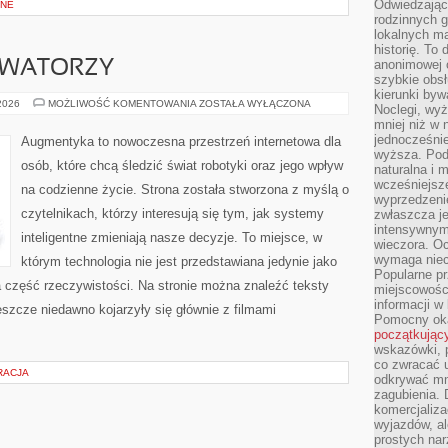
Odwiedzając 
BNE
rodzinnych g
lokalnych ma
historię. To
anonimowej o
OWATORZY
szybkie obsł
kierunki byw
STARTUPY
 2026
MOŻLIWOŚĆ KOMENTOWANIA
ZOSTAŁA WYŁĄCZONA
Noclegi, wyż
I
mniej niż w 
INNOWATORZY
jednocześni
Augmentyka to nowoczesna przestrzeń internetowa dla
wyższa. Podr
osób, które chcą śledzić świat robotyki oraz jego wpływ
naturalna i 
wcześniejsz
na codzienne życie. Strona została stworzona z myślą o
wyprzedzenie
czytelnikach, którzy interesują się tym, jak systemy
zwłaszcza je
intensywnym
inteligentne zmieniają nasze decyzje. To miejsce, w
wieczora. Oc
wymaga niec
którym technologia nie jest przedstawiana jedynie jako
Popularne pr
a część rzeczywistości. Na stronie można znaleźć teksty
miejscowośc
informacji w
szcze niedawno kojarzyły się głównie z filmami
Pomocny oka
początkując
wskazówki, p
co zwracać u
RACJA
odkrywać mn
zagubienia. 
komercjaliza
wyjazdów, al
prostych na