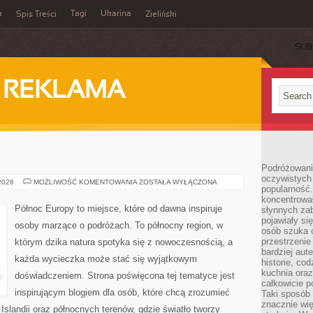
a
Tagi
Ukarina
Spis Treści
Zieliński
SUB
I REKLAMA
Podróżowani
oczywistych
SKANDYNAWIA
 2026
MOŻLIWOŚĆ KOMENTOWANIA
ZOSTAŁA WYŁĄCZONA
popularność.
koncentrował
Północ Europy to miejsce, które od dawna inspiruje
słynnych zab
pojawiały si
osoby marzące o podróżach. To północny region, w
osób szuka 
przestrzenie
którym dzika natura spotyka się z nowoczesnością, a
bardziej aut
każda wycieczka może stać się wyjątkowym
historie, co
kuchnia oraz
doświadczeniem. Strona poświęcona tej tematyce jest
całkowicie 
inspirującym blogiem dla osób, które chcą zrozumieć
Taki sposób
znacznie wię
, Islandii oraz północnych terenów, gdzie światło tworzy