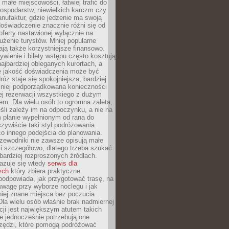
małe miejscowości, łatwiej trafić do
ospodarstw, niewielkich karczm czy
nufaktur, gdzie jedzenie ma swoją
 doświadczenie znacznie różni się od
ferty nastawionej wyłącznie na
użenie turystów. Mniej popularne
ają także korzystniejsze finansowo.
ywienie i bilety wstępu często kosztują
najbardziej obleganych kurortach, a
e jakość doświadczenia może być
óż staje się spokojniejsza, bardziej
mniej podporządkowana konieczności
ej rezerwacji wszystkiego z dużym
m. Dla wielu osób to ogromna zaleta,
śli zależy im na odpoczynku, a nie na
 planie wypełnionym od rana do
zywiście taki styl podróżowania
o innego podejścia do planowania.
zewodniki nie zawsze opisują małe
i szczegółowo, dlatego trzeba szukać
 bardziej rozproszonych źródłach.
zuje się wtedy
serwis dla
ych
który zbiera praktyczne
odpowiada, jak przygotować trasę, na
wagę przy wyborze noclegu i jak
iej znane miejsca bez poczucia
Dla wielu osób właśnie brak nadmiernej
cji jest największym atutem takich
e jednocześnie potrzebują one
rzędzi, które pomogą podróżować