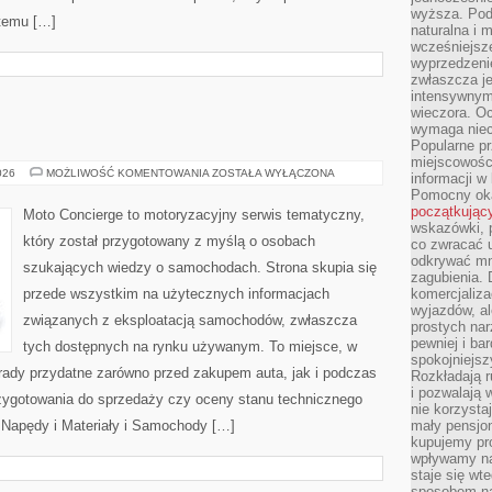
wyższa. Podr
 temu […]
naturalna i 
wcześniejsz
wyprzedzenie
zwłaszcza je
intensywnym
wieczora. Oc
wymaga niec
Popularne pr
miejscowośc
MOTORYZACJA
026
MOŻLIWOŚĆ KOMENTOWANIA
ZOSTAŁA WYŁĄCZONA
informacji w
Pomocny oka
początkując
Moto Concierge to motoryzacyjny serwis tematyczny,
wskazówki, p
który został przygotowany z myślą o osobach
co zwracać u
odkrywać mn
szukających wiedzy o samochodach. Strona skupia się
zagubienia. 
przede wszystkim na użytecznych informacjach
komercjaliza
wyjazdów, al
związanych z eksploatacją samochodów, zwłaszcza
prostych na
pewniej i ba
tych dostępnych na rynku używanym. To miejsce, w
spokojniejsz
rady przydatne zarówno przed zakupem auta, jak i podczas
Rozkładają r
i pozwalają 
zygotowania do sprzedaży czy oceny stanu technicznego
nie korzyst
 Napędy i Materiały i Samochody […]
mały pensjon
kupujemy pro
wpływamy na
staje się wt
sposobem na