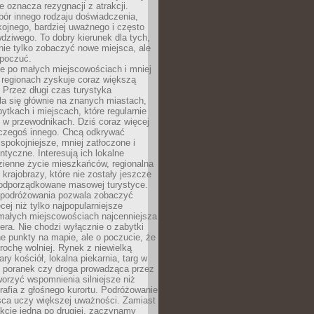
e oznacza rezygnacji z atrakcji.
ór innego rodzaju doświadczenia,
kojnego, bardziej uważnego i często
wdziwego. To dobry kierunek dla tych,
nie tylko zobaczyć nowe miejsca, ale
 poczuć.
e po małych miejscowościach i mniej
 regionach zyskuje coraz większą
 Przez długi czas turystyka
a się głównie na znanych miastach,
ytkach i miejscach, które regularnie
ę w przewodnikach. Dziś coraz więcej
czegoś innego. Chcą odkrywać
 spokojniejsze, mniej zatłoczone i
entyczne. Interesują ich lokalne
dzienne życie mieszkańców, regionalna
 krajobrazy, które nie zostały jeszcze
podporządkowane masowej turystyce.
 podróżowania pozwala zobaczyć
cej niż tylko najpopularniejsze
 małych miejscowościach najcenniejsza
ra. Nie chodzi wyłącznie o zabytki
e punkty na mapie, ale o poczucie, że
trochę wolniej. Rynek z niewielką
ary kościół, lokalna piekarnia, targ w
poranek czy droga prowadząca przez
orzyć wspomnienia silniejsze niż
grafia z głośnego kurortu. Podróżowanie
sca uczy większej uważności. Zamiast
akcje jedna po drugiej, zaczynamy