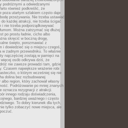
dzy podróżnymi a odwiedzanymi
arto również podkreślić, że
e poza utartym szlakiem często daje
bodę przeżywania. Nie trzeba ustawiać
 do każdej atrakcji, nie trzeba ścigać
m i nie trzeba podporządkowywać
 tłumom. Można zatrzymać się dłużej
st po prostu ładnie, cicho albo
ożna skręcić w boczną drogę,
kalne święto, porozmawiać z
 i dowiedzieć się o miejscu czegoś,
a w żadnym przewodniku. To właśnie
y najczęściej zostają w pamięci na
 więcej osób odkrywa dziś, że
dróż nie zawsze prowadzi tam, gdzie
y. Czasem największe wrażenie robi
iasteczko, o którym wcześniej się nie
cha dolina bez rozbudowanej
ry albo region, który zachował własny
amość. Podróżowanie po mniej znanych
e oznacza rezygnacji z atrakcji.
ór innego rodzaju doświadczenia,
kojnego, bardziej uważnego i często
wdziwego. To dobry kierunek dla tych,
nie tylko zobaczyć nowe miejsca, ale
 poczuć.