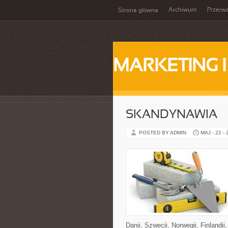
Archiwum
Przerw
Strona główna
MARKETING 
SKANDYNAWIA
POSTED BY ADMIN
MAJ - 22 -
Danii, Szwecji, Norwegii, Finlandii