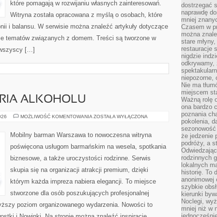
które pomagają w rozwijaniu własnych zainteresowań.
dostrzegać s
naprawdę do
Witryna została opracowana z myślą o osobach, które
mniej znanyc
nii i balansu. W serwisie można znaleźć artykuły dotyczące
Czasem w pro
można znaleź
akże tematów związanych z domem. Treści są tworzone w
stare młyny,
restauracje 
 wszyscy […]
nigdzie indz
odkrywamy, ż
spektakularn
niepozorne, 
Nie ma tłumó
miejscem sta
ORIA ALKOHOLU
Ważną rolę o
ona bardzo c
poznania cha
KULTURA
026
MOŻLIWOŚĆ KOMENTOWANIA
ZOSTAŁA WYŁĄCZONA
pokolenia, d
I
HISTORIA
sezonowość i
ALKOHOLU
Mobilny barman Warszawa to nowoczesna witryna
że jedzenie 
podróży, a st
poświęcona usługom barmańskim na wesela, spotkania
Odwiedzając 
rodzinnych g
biznesowe, a także uroczystości rodzinne. Serwis
lokalnych ma
skupia się na organizacji atrakcji premium, dzięki
historię. To
anonimowej o
którym każda impreza nabiera elegancji. To miejsce
szybkie obsł
stworzone dla osób poszukujących profesjonalnej
kierunki byw
Noclegi, wyż
wyższy poziom organizowanego wydarzenia. Nowości to
mniej niż w 
jednocześni
wostki i Nowinki. Na stronie można znaleźć inspiracje