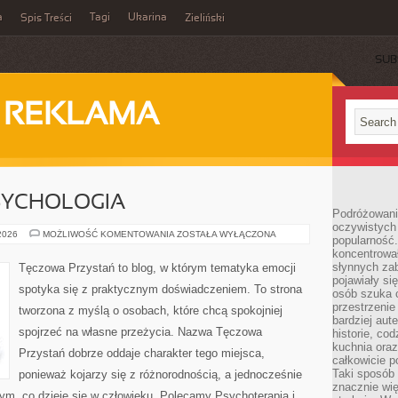
a
Tagi
Ukarina
Spis Treści
Zieliński
SUB
I REKLAMA
SYCHOLOGIA
Podróżowani
oczywistych
MÓZG
 2026
MOŻLIWOŚĆ KOMENTOWANIA
ZOSTAŁA WYŁĄCZONA
popularność.
I
koncentrował
NEUROPSYCHOLOGIA
słynnych zab
Tęczowa Przystań to blog, w którym tematyka emocji
pojawiały si
spotyka się z praktycznym doświadczeniem. To strona
osób szuka 
przestrzenie
tworzona z myślą o osobach, które chcą spokojniej
bardziej aut
spojrzeć na własne przeżycia. Nazwa Tęczowa
historie, co
kuchnia oraz
Przystań dobrze oddaje charakter tego miejsca,
całkowicie 
Taki sposób
ponieważ kojarzy się z różnorodnością, a jednocześnie
znacznie wię
ym, co dzieje się w człowieku. Polecamy Psychoterapia i