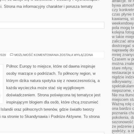
atrakcje. W
bywa atmosfe
. Strona ma informacyjny charakter i porusza tematy
czy konkretn
czas płynie 
kawiarnią, st
weekendowy 
pola mogą tw
kolejna foto
w takie miej
zaliczać atr
dostrzegać s
naprawdę do
mniej znanyc
SKANDYNAWIA
 2026
MOŻLIWOŚĆ KOMENTOWANIA
ZOSTAŁA WYŁĄCZONA
Czasem w pro
można znaleź
Północ Europy to miejsce, które od dawna inspiruje
stare młyny,
restauracje 
osoby marzące o podróżach. To północny region, w
nigdzie indz
którym dzika natura spotyka się z nowoczesnością, a
odkrywamy, ż
spektakularn
każda wycieczka może stać się wyjątkowym
niepozorne, 
doświadczeniem. Strona poświęcona tej tematyce jest
Nie ma tłumó
miejscem sta
inspirującym blogiem dla osób, które chcą zrozumieć
Ważną rolę o
ona bardzo c
, Islandii oraz północnych terenów, gdzie światło tworzy
poznania cha
 na stronie to Skandynawia i Podróże Aktywne. To strona
pokolenia, d
sezonowość i
że jedzenie 
podróży, a st