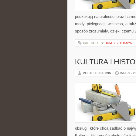
poszukują naturalności oraz harmo
mody, pielęgnacji, wellness, a t
sposób zrozumiały, dzięki czemu
CATEGORIES:
DOM BEZ TOKSYN
KULTURA I HIST
POSTED BY ADMIN
MAJ - 9 - 2
obsługi, które chcą zadbać o naj
Kultura i Historia Alkoholu i Cieka