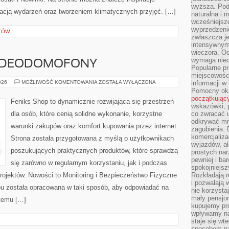
wyższa. Podr
cją wydarzeń oraz tworzeniem klimatycznych przyjęć. […]
naturalna i 
wcześniejsz
wyprzedzenie
TÓW
zwłaszcza je
intensywnym
wieczora. Oc
wymaga niec
WIDEODOMOFONY
Popularne pr
miejscowośc
MONITORING
026
MOŻLIWOŚĆ KOMENTOWANIA
ZOSTAŁA WYŁĄCZONA
informacji w
I
Pomocny oka
WIDEODOMOFONY
początkując
Feniks Shop to dynamicznie rozwijająca się przestrzeń
wskazówki, p
dla osób, które cenią solidne wykonanie, korzystne
co zwracać u
odkrywać mn
warunki zakupów oraz komfort kupowania przez internet.
zagubienia. 
komercjaliza
Strona została przygotowana z myślą o użytkownikach
wyjazdów, al
poszukujących praktycznych produktów, które sprawdzą
prostych na
pewniej i ba
się zarówno w regularnym korzystaniu, jak i podczas
spokojniejsz
projektów. Nowości to Monitoring i Bezpieczeństwo Fizyczne
Rozkładają r
i pozwalają 
epu została opracowana w taki sposób, aby odpowiadać na
nie korzyst
mały pensjon
 temu […]
kupujemy pro
wpływamy na
staje się wt
sposobem na