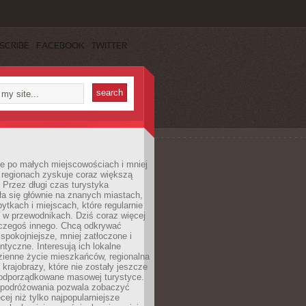
SCRIBE
FACEBOOK
TWITTER
e po małych miejscowościach i mniej
 regionach zyskuje coraz większą
 Przez długi czas turystyka
a się głównie na znanych miastach,
ytkach i miejscach, które regularnie
ę w przewodnikach. Dziś coraz więcej
czegoś innego. Chcą odkrywać
 spokojniejsze, mniej zatłoczone i
entyczne. Interesują ich lokalne
dzienne życie mieszkańców, regionalna
 krajobrazy, które nie zostały jeszcze
podporządkowane masowej turystyce.
 podróżowania pozwala zobaczyć
cej niż tylko najpopularniejsze