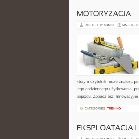
MOTORYZACJA
POSTED BY ADMIN
MAJ - 6 - 2
którym czytelnik może znaleźć po
jego codziennego użytkowania, pr
pojazdu. Zobacz też: Innowacyjne
CATEGORIES:
TRENING
EKSPLOATACJA I