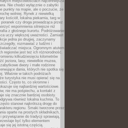
 małych miejscowościach najcenniejsza
ra. Nie chodzi wyłącznie o zabytki
e punkty na mapie, ale o poczucie, że
trochę wolniej. Rynek z niewielką
ary kościół, lokalna piekarnia, targ w
poranek czy droga prowadząca przez
orzyć wspomnienia silniejsze niż
grafia z głośnego kurortu. Podróżowanie
sca uczy większej uważności. Zamiast
akcje jedna po drugiej, zaczynamy
zczegóły, rozmawiać z ludźmi i
świadczać miejsca. Ogromnym atutem
h regionów jest też ich różnorodność.
mieniu kilkudziesięciu kilometrów
ć jeziora, lasy, niewielkie muzea,
 zabytkowe dwory i małe rodzinne
serwujące dania, których nie spotka się
iej. Właśnie w takich podróżach
e turystyka nie musi opierać się na
ości. Często to, co skromne i
okazuje się najbardziej wartościowe.
w, nie ma pośpiechu, a kontakt z
je się znacznie bardziej osobisty.
dgrywa również lokalna kuchnia. To
zęsto stanowi najkrótszą drogę do
rakteru regionu. Smaki tworzone przez
ania oparte na prostych składnikach,
 przywiązanie do tradycji sprawiają,
przestaje być tylko elementem
aje się jej istotną częścią.