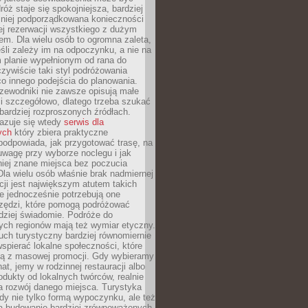
óż staje się spokojniejsza, bardziej
mniej podporządkowana konieczności
ej rezerwacji wszystkiego z dużym
m. Dla wielu osób to ogromna zaleta,
śli zależy im na odpoczynku, a nie na
 planie wypełnionym od rana do
zywiście taki styl podróżowania
o innego podejścia do planowania.
zewodniki nie zawsze opisują małe
i szczegółowo, dlatego trzeba szukać
 bardziej rozproszonych źródłach.
zuje się wtedy
serwis dla
ych
który zbiera praktyczne
odpowiada, jak przygotować trasę, na
wagę przy wyborze noclegu i jak
iej znane miejsca bez poczucia
Dla wielu osób właśnie brak nadmiernej
cji jest największym atutem takich
e jednocześnie potrzebują one
rzędzi, które pomogą podróżować
rdziej świadomie. Podróże do
ych regionów mają też wymiar etyczny.
uch turystyczny bardziej równomiernie
wspierać lokalne społeczności, które
ają z masowej promocji. Gdy wybieramy
at, jemy w rodzinnej restauracji albo
dukty od lokalnych twórców, realnie
 rozwój danego miejsca. Turystyka
edy nie tylko formą wypoczynku, ale też
 budowanie bardziej zrównoważonych