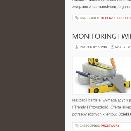
związane z barmaństwem, organiza
CATEGORIES:
RECENZJE PRODUK
MONITORING I 
POSTED BY ADMIN
MAJ - 7 - 2
realizacji bardziej wymagających 
i Trendy i Przyszłość. Oferta skl
potrzeby różnych klientów. Dzięki
CATEGORIES:
PRZETWORY