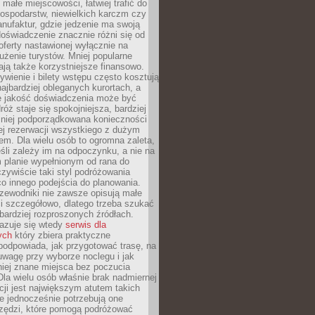
małe miejscowości, łatwiej trafić do
ospodarstw, niewielkich karczm czy
nufaktur, gdzie jedzenie ma swoją
 doświadczenie znacznie różni się od
ferty nastawionej wyłącznie na
użenie turystów. Mniej popularne
ają także korzystniejsze finansowo.
ywienie i bilety wstępu często kosztują
najbardziej obleganych kurortach, a
e jakość doświadczenia może być
óż staje się spokojniejsza, bardziej
mniej podporządkowana konieczności
ej rezerwacji wszystkiego z dużym
m. Dla wielu osób to ogromna zaleta,
śli zależy im na odpoczynku, a nie na
 planie wypełnionym od rana do
zywiście taki styl podróżowania
o innego podejścia do planowania.
zewodniki nie zawsze opisują małe
i szczegółowo, dlatego trzeba szukać
 bardziej rozproszonych źródłach.
zuje się wtedy
serwis dla
ych
który zbiera praktyczne
odpowiada, jak przygotować trasę, na
wagę przy wyborze noclegu i jak
iej znane miejsca bez poczucia
Dla wielu osób właśnie brak nadmiernej
cji jest największym atutem takich
e jednocześnie potrzebują one
rzędzi, które pomogą podróżować