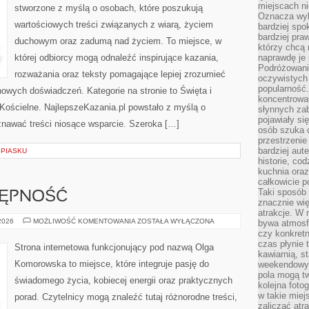
miejscach ni
stworzone z myślą o osobach, które poszukują
Oznacza wyb
wartościowych treści związanych z wiarą, życiem
bardziej spo
bardziej pra
duchowym oraz zadumą nad życiem. To miejsce, w
którzy chcą 
której odbiorcy mogą odnaleźć inspirujące kazania,
naprawdę je
Podróżowani
rozważania oraz teksty pomagające lepiej zrozumieć
oczywistych
popularność.
owych doświadczeń. Kategorie na stronie to Święta i
koncentrował
Kościelne. NajlepszeKazania.pl powstało z myślą o
słynnych zab
pojawiały si
znawać treści niosące wsparcie. Szeroka […]
osób szuka 
przestrzenie
bardziej aut
 PIASKU
historie, co
kuchnia oraz
całkowicie 
Taki sposób
TĘPNOŚĆ
znacznie wię
atrakcje. W
PODRÓŻE
 2026
MOŻLIWOŚĆ KOMENTOWANIA
ZOSTAŁA WYŁĄCZONA
bywa atmosfe
I
czy konkretn
DOSTĘPNOŚĆ
czas płynie 
Strona internetowa funkcjonujący pod nazwą Olga
kawiarnią, st
Komorowska to miejsce, które integruje pasję do
weekendowy 
pola mogą tw
świadomego życia, kobiecej energii oraz praktycznych
kolejna foto
w takie miej
porad. Czytelnicy mogą znaleźć tutaj różnorodne treści,
zaliczać atr