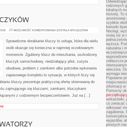
Odwiedzając 
rodzinnych g
lokalnych ma
historię. To
anonimowej o
UCZYKÓW
szybkie obsł
kierunki byw
DORABIANIE
 2026
MOŻLIWOŚĆ KOMENTOWANIA
ZOSTAŁA WYŁĄCZONA
Noclegi, wyż
KLUCZYKÓW
mniej niż w 
jednocześni
Sprawdzone dorabianie kluczy to usługa, która dla wielu
wyższa. Podr
osób okazuje się konieczna w najmniej oczekiwanym
naturalna i 
wcześniejsz
momencie. Zgubiony klucz do mieszkania, uszkodzony
wyprzedzenie
zwłaszcza je
kluczyk samochodowy, niedziałający pilot, zużyta
intensywnym
obudowa, problem z zamkiem albo potrzeba wykonania
wieczora. Oc
wymaga niec
zapasowego kompletu to sytuacje, w których liczy się
Popularne pr
ianiu kluczy prezentuje praktyczną ofertę skierowaną do
miejscowośc
informacji w
nktu zajmującego się kluczami, zamkami, kluczykami
Pomocny oka
początkując
iązanymi z codziennym bezpieczeństwem. Już na […]
wskazówki, p
co zwracać u
BNE
odkrywać mn
zagubienia. 
komercjaliza
wyjazdów, al
OWATORZY
prostych na