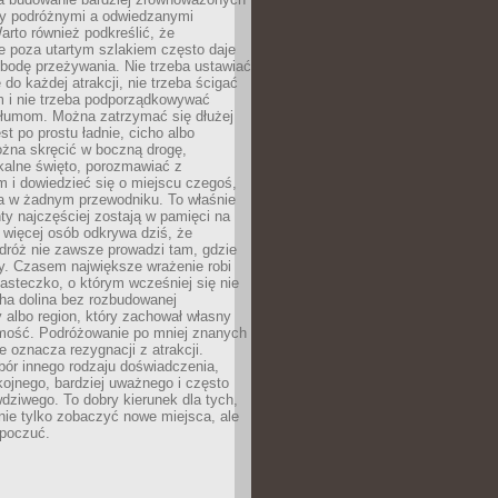
dzy podróżnymi a odwiedzanymi
arto również podkreślić, że
e poza utartym szlakiem często daje
bodę przeżywania. Nie trzeba ustawiać
 do każdej atrakcji, nie trzeba ścigać
m i nie trzeba podporządkowywać
 tłumom. Można zatrzymać się dłużej
st po prostu ładnie, cicho albo
ożna skręcić w boczną drogę,
kalne święto, porozmawiać z
 i dowiedzieć się o miejscu czegoś,
a w żadnym przewodniku. To właśnie
y najczęściej zostają w pamięci na
 więcej osób odkrywa dziś, że
dróż nie zawsze prowadzi tam, gdzie
y. Czasem największe wrażenie robi
iasteczko, o którym wcześniej się nie
cha dolina bez rozbudowanej
ry albo region, który zachował własny
amość. Podróżowanie po mniej znanych
e oznacza rezygnacji z atrakcji.
ór innego rodzaju doświadczenia,
kojnego, bardziej uważnego i często
wdziwego. To dobry kierunek dla tych,
nie tylko zobaczyć nowe miejsca, ale
 poczuć.