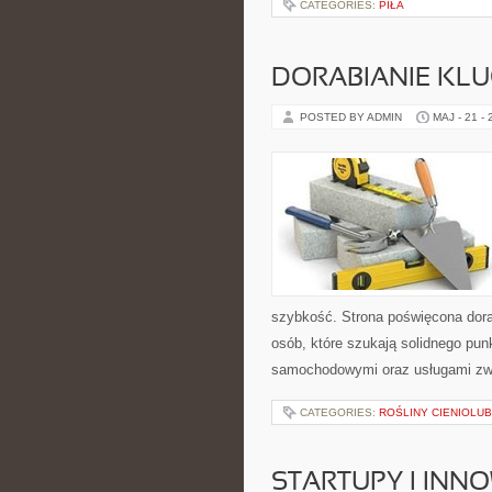
CATEGORIES:
PIŁA
DORABIANIE KL
POSTED BY ADMIN
MAJ - 21 -
szybkość. Strona poświęcona dorab
osób, które szukają solidnego pu
samochodowymi oraz usługami zw
CATEGORIES:
ROŚLINY CIENIOLU
STARTUPY I INN