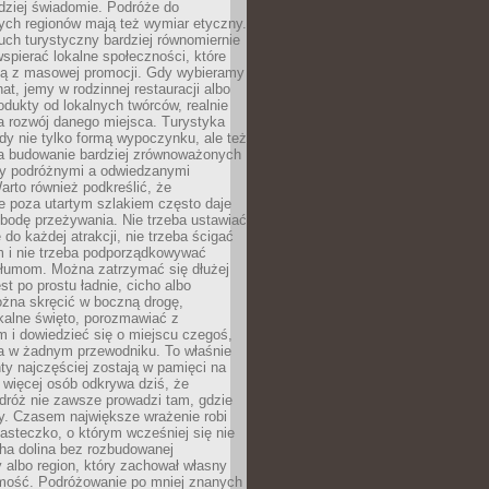
rdziej świadomie. Podróże do
ych regionów mają też wymiar etyczny.
uch turystyczny bardziej równomiernie
wspierać lokalne społeczności, które
ają z masowej promocji. Gdy wybieramy
at, jemy w rodzinnej restauracji albo
dukty od lokalnych twórców, realnie
 rozwój danego miejsca. Turystyka
edy nie tylko formą wypoczynku, ale też
 budowanie bardziej zrównoważonych
dzy podróżnymi a odwiedzanymi
arto również podkreślić, że
e poza utartym szlakiem często daje
bodę przeżywania. Nie trzeba ustawiać
 do każdej atrakcji, nie trzeba ścigać
m i nie trzeba podporządkowywać
 tłumom. Można zatrzymać się dłużej
st po prostu ładnie, cicho albo
ożna skręcić w boczną drogę,
kalne święto, porozmawiać z
 i dowiedzieć się o miejscu czegoś,
a w żadnym przewodniku. To właśnie
y najczęściej zostają w pamięci na
 więcej osób odkrywa dziś, że
dróż nie zawsze prowadzi tam, gdzie
y. Czasem największe wrażenie robi
iasteczko, o którym wcześniej się nie
cha dolina bez rozbudowanej
ry albo region, który zachował własny
amość. Podróżowanie po mniej znanych