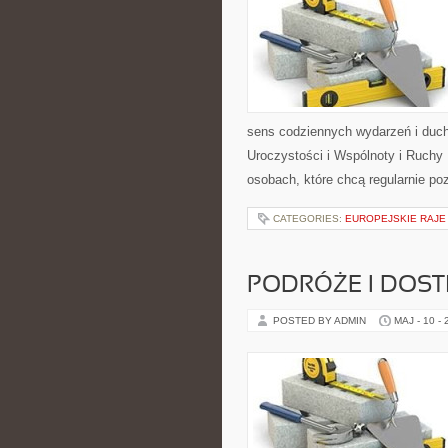
sens codziennych wydarzeń i duch
Uroczystości i Wspólnoty i Ruchy 
osobach, które chcą regularnie po
CATEGORIES:
EUROPEJSKIE RAJE
PODRÓŻE I DOS
POSTED BY ADMIN
MAJ - 10 -