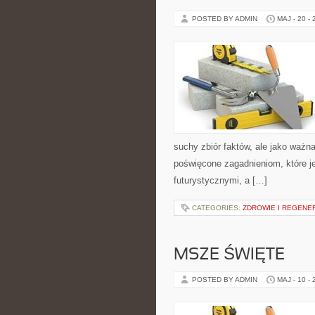
POSTED BY ADMIN
MAJ - 20 -
suchy zbiór faktów, ale jako ważn
poświęcone zagadnieniom, które je
futurystycznymi, a […]
CATEGORIES:
ZDROWIE I REGENE
MSZE ŚWIĘTE
POSTED BY ADMIN
MAJ - 10 -