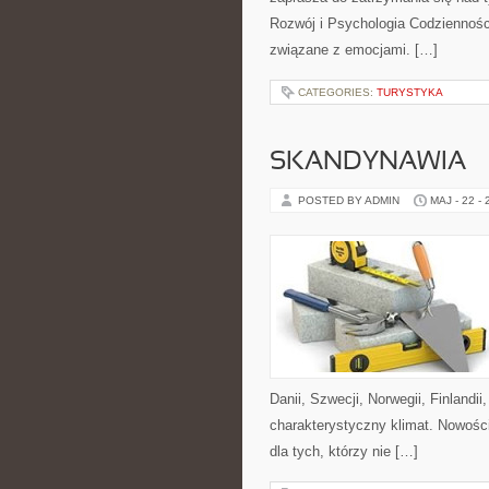
Rozwój i Psychologia Codzienności
związane z emocjami. […]
CATEGORIES:
TURYSTYKA
SKANDYNAWIA
POSTED BY ADMIN
MAJ - 22 -
Danii, Szwecji, Norwegii, Finlandii
charakterystyczny klimat. Nowości
dla tych, którzy nie […]