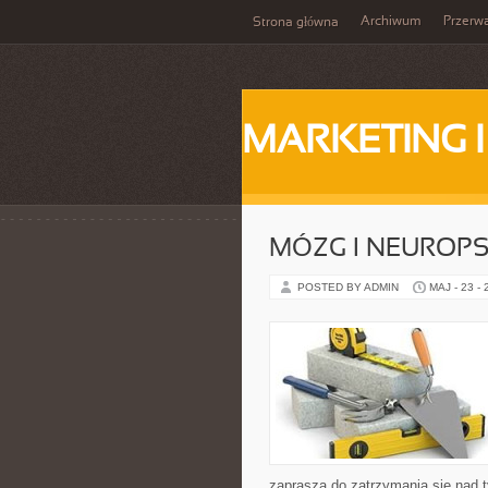
Archiwum
Przerw
Strona główna
MARKETING 
MÓZG I NEUROP
POSTED BY ADMIN
MAJ - 23 -
zaprasza do zatrzymania się nad t