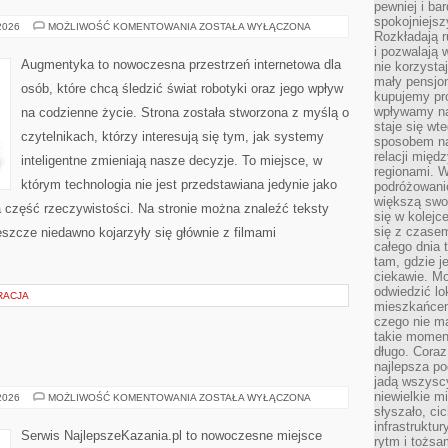
pewniej i ba
spokojniejsz
STARTUPY
 2026
MOŻLIWOŚĆ KOMENTOWANIA
ZOSTAŁA WYŁĄCZONA
Rozkładają r
I
INNOWATORZY
i pozwalają 
Augmentyka to nowoczesna przestrzeń internetowa dla
nie korzyst
mały pensjon
osób, które chcą śledzić świat robotyki oraz jego wpływ
kupujemy pro
wpływamy na
na codzienne życie. Strona została stworzona z myślą o
staje się wt
czytelnikach, którzy interesują się tym, jak systemy
sposobem na
relacji mię
inteligentne zmieniają nasze decyzje. To miejsce, w
regionami. W
którym technologia nie jest przedstawiana jedynie jako
podróżowani
większą swo
a część rzeczywistości. Na stronie można znaleźć teksty
się w kolejce
się z czase
szcze niedawno kojarzyły się głównie z filmami
całego dnia
tam, gdzie je
ciekawie. M
odwiedzić lo
RACJA
mieszkańcem
czego nie m
takie moment
długo. Coraz
najlepsza po
jadą wszysc
niewielkie m
MSZE
 2026
MOŻLIWOŚĆ KOMENTOWANIA
ZOSTAŁA WYŁĄCZONA
ŚWIĘTE
słyszało, ci
infrastruktu
Serwis NajlepszeKazania.pl to nowoczesne miejsce
rytm i tożs