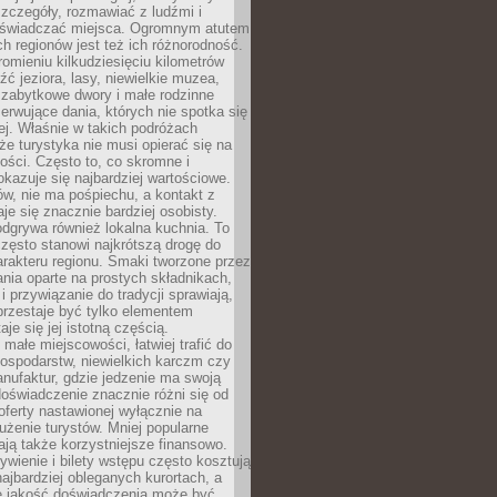
zczegóły, rozmawiać z ludźmi i
świadczać miejsca. Ogromnym atutem
h regionów jest też ich różnorodność.
mieniu kilkudziesięciu kilometrów
ć jeziora, lasy, niewielkie muzea,
 zabytkowe dwory i małe rodzinne
serwujące dania, których nie spotka się
iej. Właśnie w takich podróżach
e turystyka nie musi opierać się na
ości. Często to, co skromne i
okazuje się najbardziej wartościowe.
w, nie ma pośpiechu, a kontakt z
je się znacznie bardziej osobisty.
dgrywa również lokalna kuchnia. To
zęsto stanowi najkrótszą drogę do
rakteru regionu. Smaki tworzone przez
ania oparte na prostych składnikach,
 przywiązanie do tradycji sprawiają,
przestaje być tylko elementem
aje się jej istotną częścią.
małe miejscowości, łatwiej trafić do
ospodarstw, niewielkich karczm czy
nufaktur, gdzie jedzenie ma swoją
 doświadczenie znacznie różni się od
ferty nastawionej wyłącznie na
użenie turystów. Mniej popularne
ają także korzystniejsze finansowo.
ywienie i bilety wstępu często kosztują
najbardziej obleganych kurortach, a
e jakość doświadczenia może być