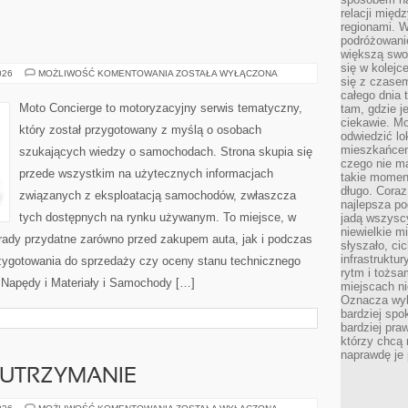
relacji mię
regionami. W
podróżowani
większą swo
się w kolejce
MOTORYZACJA
026
MOŻLIWOŚĆ KOMENTOWANIA
ZOSTAŁA WYŁĄCZONA
się z czase
całego dnia
Moto Concierge to motoryzacyjny serwis tematyczny,
tam, gdzie je
ciekawie. M
który został przygotowany z myślą o osobach
odwiedzić lo
mieszkańcem
szukających wiedzy o samochodach. Strona skupia się
czego nie m
przede wszystkim na użytecznych informacjach
takie moment
długo. Coraz
związanych z eksploatacją samochodów, zwłaszcza
najlepsza po
tych dostępnych na rynku używanym. To miejsce, w
jadą wszysc
niewielkie m
rady przydatne zarówno przed zakupem auta, jak i podczas
słyszało, ci
infrastruktu
zygotowania do sprzedaży czy oceny stanu technicznego
rytm i tożs
 Napędy i Materiały i Samochody […]
miejscach ni
Oznacza wyb
bardziej spo
bardziej pra
którzy chcą 
naprawdę je
 UTRZYMANIE
EKSPLOATACJA