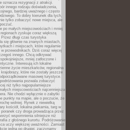
e oznacza rezygnacji z atrakcji.
ór innego rodzaju doświadczenia,
kojnego, bardziej uważnego i często
wdziwego. To dobry kierunek dla tych,
nie tylko zobaczyć nowe miejsca, ale
 poczuć.
e po małych miejscowościach i mniej
 regionach zyskuje coraz większą
 Przez długi czas turystyka
a się głównie na znanych miastach,
ytkach i miejscach, które regularnie
ę w przewodnikach. Dziś coraz więcej
czegoś innego. Chcą odkrywać
 spokojniejsze, mniej zatłoczone i
entyczne. Interesują ich lokalne
dzienne życie mieszkańców, regionalna
 krajobrazy, które nie zostały jeszcze
podporządkowane masowej turystyce.
 podróżowania pozwala zobaczyć
cej niż tylko najpopularniejsze
 małych miejscowościach najcenniejsza
ra. Nie chodzi wyłącznie o zabytki
e punkty na mapie, ale o poczucie, że
trochę wolniej. Rynek z niewielką
ary kościół, lokalna piekarnia, targ w
poranek czy droga prowadząca przez
orzyć wspomnienia silniejsze niż
grafia z głośnego kurortu. Podróżowanie
sca uczy większej uważności. Zamiast
akcje jedna po drugiej, zaczynamy