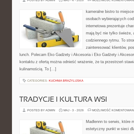
POSTED BY ADMIN
MAJ - 4 - 2026
MOŻLIWOŚĆ KOMENTOWAN
kameralne bistro to miejsce
osobach wybierających cod
internetowa prezentuje char
mają być nie tylko świeże,
codziennego rytmu. To stro
zainteresować klientów, p
lunch. Polecam Eko Gadżety i Akcesoria i Eko Gadżety i Akcesor
kontaktu z ofertą można odnieść wrażenie, że ta przestrzeń staw
kulinarnością. To […]
CATEGORIES:
KUCHNIA BRAZYLIJSKA
TRADYCJE I KULTURA WSI
POSTED BY ADMIN
MAJ - 3 - 2026
MOŻLIWOŚĆ KOMENTOWAN
Madlennn to serwis, które 
estetyczny punkt w sieci d