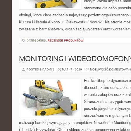
którym każda impreza nabie
stworzone dla osób poszuku
obsługi, które chcą zadbać o najwyższy poziom organizowanego 
Kultura i Historia Alkoholu i Ciekawostki i Nowinki. Na stronie mo
związane z barmaństwem, organizacją wydarzeń oraz tworzeniem 
CATEGORIES:
RECENZJE PRODUKTÓW
MONITORING I WIDEODOMOFON
POSTED BY ADMIN
MAJ - 7 - 2026
MOŻLIWOŚĆ KOMENTOWAN
Feniks Shop to dynamicznie
dla osób, które cenią solid
warunki zakupów oraz komfo
Strona została przygotowa
poszukujących praktycznyc
się zarówno w regularnym k
realizacji bardziej wymagających projektów. Nowości to Monitori
i Trendy i Przyszłość. Oferta sklepu została opracowana w taki 