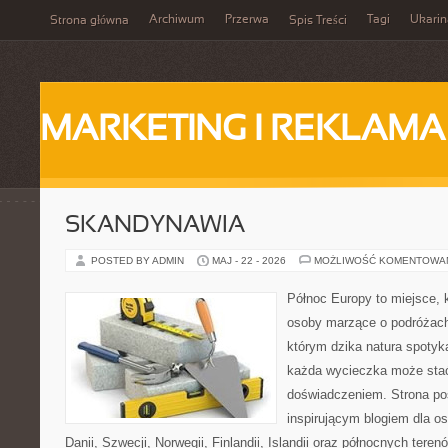
Archiwum
Przerwa
Tagi
Ukarin
Strona główna
Spis Treści
MARKETING I REKLAMA
SKANDYNAWIA
POSTED BY ADMIN
MAJ - 22 - 2026
MOŻLIWOŚĆ KOMENTOWA
Północ Europy to miejsce, k
osoby marzące o podróżach
którym dzika natura spotyk
każda wycieczka może sta
doświadczeniem. Strona poś
inspirującym blogiem dla o
Danii, Szwecji, Norwegii, Finlandii, Islandii oraz północnych teren