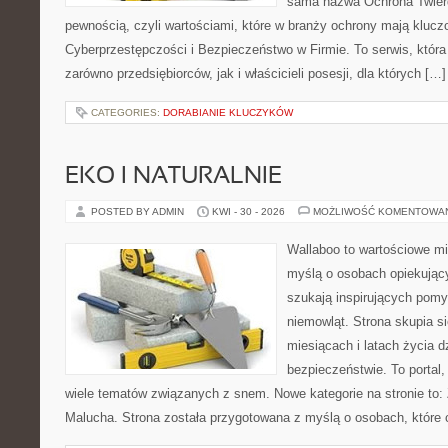
sama nazwa Ochrona Twier
pewnością, czyli wartościami, które w branży ochrony mają kluczo
Cyberprzestępczości i Bezpieczeństwo w Firmie. To serwis, któr
zarówno przedsiębiorców, jak i właścicieli posesji, dla których […]
CATEGORIES:
DORABIANIE KLUCZYKÓW
EKO I NATURALNIE
POSTED BY ADMIN
KWI - 30 - 2026
MOŻLIWOŚĆ KOMENTOWA
Wallaboo to wartościowe mi
myślą o osobach opiekujący
szukają inspirujących pom
niemowląt. Strona skupia s
miesiącach i latach życia 
bezpieczeństwie. To portal
wiele tematów związanych z snem. Nowe kategorie na stronie to: 
Malucha. Strona została przygotowana z myślą o osobach, któr