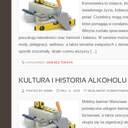
Komorowska to miejsce, któ
świadomego życia, kobiecej
porad. Czytelnicy mogą znal
które pomagają w rozwijani
Witryna została opracowana
poszukują naturalności oraz harmonii i balansu. W serwisie możn
mody, pielęgnacji, wellness, a także tematów związanych z dome
sposób zrozumiały, dzięki czemu wszyscy […]
CATEGORIES:
DOM BEZ TOKSYN
KULTURA I HISTORIA ALKOHOLU
POSTED BY ADMIN
MAJ - 9 - 2026
MOŻLIWOŚĆ KOMENTOWAN
Mobilny barman Warszawa 
poświęcona usługom barmań
biznesowe, a także uroczys
skupia się na organizacji at