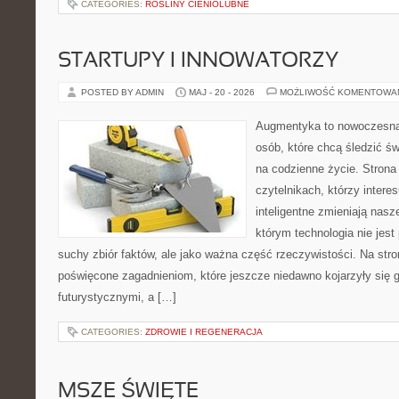
CATEGORIES:
ROŚLINY CIENIOLUBNE
STARTUPY I INNOWATORZY
POSTED BY ADMIN
MAJ - 20 - 2026
MOŻLIWOŚĆ KOMENTOWA
Augmentyka to nowoczesna 
osób, które chcą śledzić św
na codzienne życie. Strona
czytelnikach, którzy intere
inteligentne zmieniają nasz
którym technologia nie jest
suchy zbiór faktów, ale jako ważna część rzeczywistości. Na str
poświęcone zagadnieniom, które jeszcze niedawno kojarzyły się g
futurystycznymi, a […]
CATEGORIES:
ZDROWIE I REGENERACJA
MSZE ŚWIĘTE