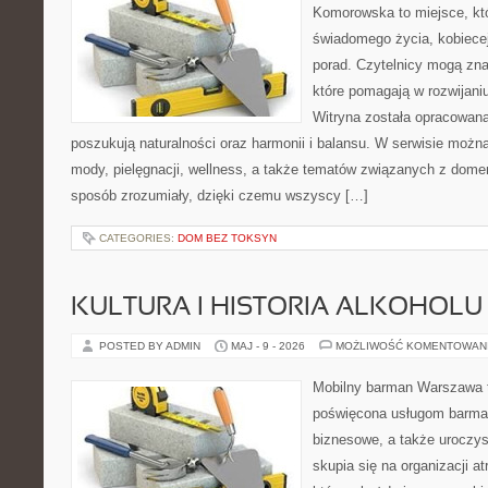
Komorowska to miejsce, któ
świadomego życia, kobiecej
porad. Czytelnicy mogą znal
które pomagają w rozwijani
Witryna została opracowana
poszukują naturalności oraz harmonii i balansu. W serwisie możn
mody, pielęgnacji, wellness, a także tematów związanych z dome
sposób zrozumiały, dzięki czemu wszyscy […]
CATEGORIES:
DOM BEZ TOKSYN
KULTURA I HISTORIA ALKOHOLU
POSTED BY ADMIN
MAJ - 9 - 2026
MOŻLIWOŚĆ KOMENTOWAN
Mobilny barman Warszawa 
poświęcona usługom barmań
biznesowe, a także uroczys
skupia się na organizacji at