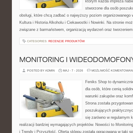
którym każda impreza nabie
stworzone dla osób poszuku
obsługi, które chcą zadbać o najwyższy poziom organizowanego 
Kultura i Historia Alkoholu i Ciekawostki i Nowinki. Na stronie mo
związane z barmaństwem, organizacją wydarzeń oraz tworzeniem 
CATEGORIES:
RECENZJE PRODUKTÓW
MONITORING I WIDEODOMOFON
POSTED BY ADMIN
MAJ - 7 - 2026
MOŻLIWOŚĆ KOMENTOWAN
Feniks Shop to dynamicznie
dla osób, które cenią solid
warunki zakupów oraz komfo
Strona została przygotowa
poszukujących praktycznyc
się zarówno w regularnym k
realizacji bardziej wymagających projektów. Nowości to Monitori
i Trendy i Przyszłość. Oferta sklepu została opracowana w taki 