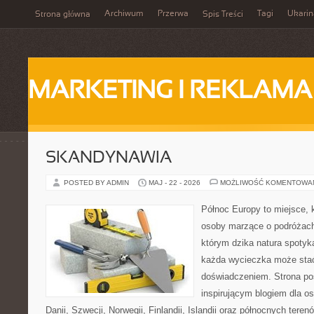
Archiwum
Przerwa
Tagi
Ukarin
Strona główna
Spis Treści
MARKETING I REKLAMA
SKANDYNAWIA
POSTED BY ADMIN
MAJ - 22 - 2026
MOŻLIWOŚĆ KOMENTOWA
Północ Europy to miejsce, k
osoby marzące o podróżach
którym dzika natura spotyk
każda wycieczka może sta
doświadczeniem. Strona poś
inspirującym blogiem dla o
Danii, Szwecji, Norwegii, Finlandii, Islandii oraz północnych teren