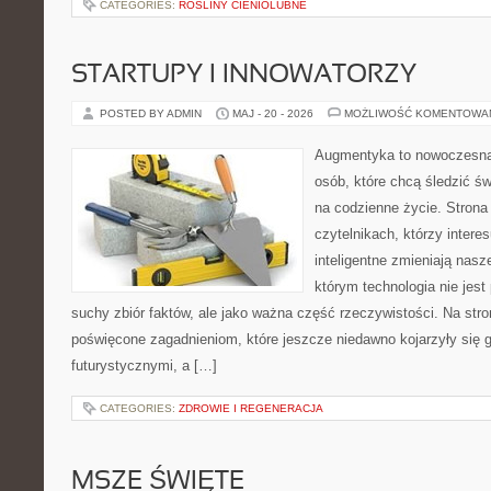
CATEGORIES:
ROŚLINY CIENIOLUBNE
STARTUPY I INNOWATORZY
POSTED BY ADMIN
MAJ - 20 - 2026
MOŻLIWOŚĆ KOMENTOWA
Augmentyka to nowoczesna 
osób, które chcą śledzić św
na codzienne życie. Strona
czytelnikach, którzy intere
inteligentne zmieniają nasz
którym technologia nie jest
suchy zbiór faktów, ale jako ważna część rzeczywistości. Na str
poświęcone zagadnieniom, które jeszcze niedawno kojarzyły się g
futurystycznymi, a […]
CATEGORIES:
ZDROWIE I REGENERACJA
MSZE ŚWIĘTE