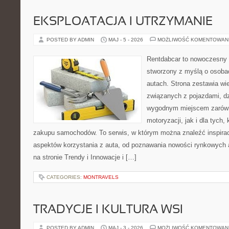
EKSPLOATACJA I UTRZYMANIE
POSTED BY ADMIN
MAJ - 5 - 2026
MOŻLIWOŚĆ KOMENTOWAN
Rentdabcar to nowoczesny 
stworzony z myślą o osobac
autach. Strona zestawia w
związanych z pojazdami, d
wygodnym miejscem zarówn
motoryzacji, jak i dla tych,
zakupu samochodów. To serwis, w którym można znaleźć inspira
aspektów korzystania z auta, od poznawania nowości rynkowych 
na stronie Trendy i Innowacje i […]
CATEGORIES:
MONTRAVELS
TRADYCJE I KULTURA WSI
POSTED BY ADMIN
MAJ - 3 - 2026
MOŻLIWOŚĆ KOMENTOWAN