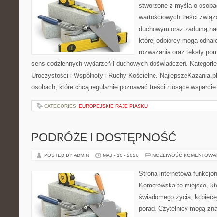
stworzone z myślą o osoba
wartościowych treści związ
duchowym oraz zadumą nad
której odbiorcy mogą odnale
rozważania oraz teksty pom
sens codziennych wydarzeń i duchowych doświadczeń. Kategorie n
Uroczystości i Wspólnoty i Ruchy Kościelne. NajlepszeKazania.p
osobach, które chcą regularnie poznawać treści niosące wsparcie
CATEGORIES:
EUROPEJSKIE RAJE PIASKU
PODRÓŻE I DOSTĘPNOŚĆ
POSTED BY ADMIN
MAJ - 10 - 2026
MOŻLIWOŚĆ KOMENTOWA
Strona internetowa funkcjo
Komorowska to miejsce, któ
świadomego życia, kobiecej
porad. Czytelnicy mogą znal