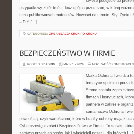
świeże podejście do prezen
przypadkowy zbiór treści, lecz spójna przestrzeń, w której ważne 
sens publikowanych materiałów. Nowości na stronie: Styl Życia i Z
– DIY […]
CATEGORIES:
ORGANIZACJA KROK PO KROKU
BEZPIECZEŃSTWO W FIRMIE
POSTED BY ADMIN
MAJ - 1 - 2026
MOŻLIWOŚĆ KOMENTOWAN
Marka Ochrona Twierdza to 
tematyce spokoju i porządk
Strona została zaprojektow
firmach i instytucjach, któr
partnera w zakresie organi
sama nazwa Ochrona Twier
pewnością, czyli wartościami, które w branży ochrony mają kluczo
Cyberprzestępczości i Bezpieczeństwo w Firmie. To serwis, któr
zarówno przedsiębiorców, jak i właścicieli posesji, dla których […]