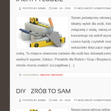
POSTED BY ADMIN
KWI - 29 - 2026
MOŻLIWOŚĆ KOMENTOWA
Serwis poświęcony rekreacj
idealny wybór dla osób, któr
związanej z wodą, naturą o
koncentruje się wokół wyci
czemu każdy czytelnik moż
wskazówki dotyczące organ
rzeką. To miejsce stworzone zarówno dla osób bez doświadczenia,
wodnych wypraw. Zobacz: Poradniki dla Rodzin i Grup i Bezpiec
stronie można znaleźć szczegółowe […]
CATEGORIES:
MIASTA I REGIONY
DIY – ZRÓB TO SAM
POSTED BY ADMIN
KWI - 28 - 2026
MOŻLIWOŚĆ KOMENTOWA
Nowoczesna witryna online