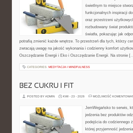
świetlnym to miejsce stwor
funkcjonalnych inspiracji d
oraz przestrzeni użytkowyc
rozbudowany świat produkt
światła, pokazując jak odp
potrafią zmienić każde wnętrze. To przestrzeń dla tych, którzy ce
zwracają uwagę na jakość wykonania i codzienny komfort użytko
Oszczędzanie Energii i Eko i Oszczędzanie Energii. Na stronie [
CATEGORIES:
MEDYTACJA I MINDFULNESS
BEZ CUKRU I FIT
POSTED BY ADMIN
KWI - 23 - 2026
MOŻLIWOŚĆ KOMENTOWA
JemWegańsko to serwis, któr
jedzenia bez produktów od
podejścia do codziennego ż
której przyjemność jedzenia