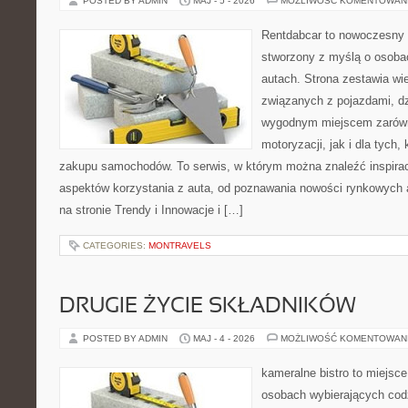
POSTED BY ADMIN
MAJ - 5 - 2026
MOŻLIWOŚĆ KOMENTOWAN
Rentdabcar to nowoczesny 
stworzony z myślą o osobac
autach. Strona zestawia w
związanych z pojazdami, d
wygodnym miejscem zarówn
motoryzacji, jak i dla tych,
zakupu samochodów. To serwis, w którym można znaleźć inspira
aspektów korzystania z auta, od poznawania nowości rynkowych 
na stronie Trendy i Innowacje i […]
CATEGORIES:
MONTRAVELS
DRUGIE ŻYCIE SKŁADNIKÓW
POSTED BY ADMIN
MAJ - 4 - 2026
MOŻLIWOŚĆ KOMENTOWAN
kameralne bistro to miejsce
osobach wybierających cod