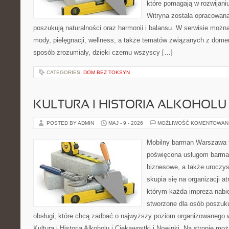
które pomagają w rozwijani
Witryna została opracowana
poszukują naturalności oraz harmonii i balansu. W serwisie możn
mody, pielęgnacji, wellness, a także tematów związanych z dome
sposób zrozumiały, dzięki czemu wszyscy […]
CATEGORIES:
DOM BEZ TOKSYN
KULTURA I HISTORIA ALKOHOLU
POSTED BY ADMIN
MAJ - 9 - 2026
MOŻLIWOŚĆ KOMENTOWAN
Mobilny barman Warszawa 
poświęcona usługom barmań
biznesowe, a także uroczys
skupia się na organizacji at
którym każda impreza nabie
stworzone dla osób poszuku
obsługi, które chcą zadbać o najwyższy poziom organizowanego 
Kultura i Historia Alkoholu i Ciekawostki i Nowinki. Na stronie mo