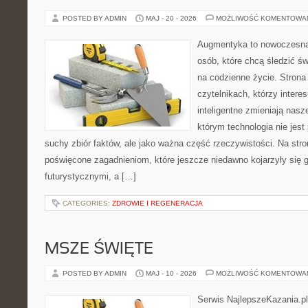
POSTED BY ADMIN
MAJ - 20 - 2026
MOŻLIWOŚĆ KOMENTOWA
Augmentyka to nowoczesna 
osób, które chcą śledzić św
na codzienne życie. Strona
czytelnikach, którzy intere
inteligentne zmieniają nasz
którym technologia nie jest
suchy zbiór faktów, ale jako ważna część rzeczywistości. Na str
poświęcone zagadnieniom, które jeszcze niedawno kojarzyły się g
futurystycznymi, a […]
CATEGORIES:
ZDROWIE I REGENERACJA
MSZE ŚWIĘTE
POSTED BY ADMIN
MAJ - 10 - 2026
MOŻLIWOŚĆ KOMENTOWA
Serwis NajlepszeKazania.p