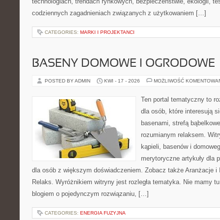
technologiach, trendach rynkowych, bezpieczeństwie, ekologii, t
codziennych zagadnieniach związanych z użytkowaniem […]
CATEGORIES:
MARKI I PROJEKTANCI
BASENY DOMOWE I OGRODOWE
POSTED BY ADMIN
KWI - 17 - 2026
MOŻLIWOŚĆ KOMENTOWA
Ten portal tematyczny to 
dla osób, które interesują
basenami, strefą bąbelkowe
rozumianym relaksem. Witry
kąpieli, basenów i domowe
merytoryczne artykuły dla 
dla osób z większym doświadczeniem. Zobacz także Aranżacje i In
Relaks. Wyróżnikiem witryny jest rozległa tematyka. Nie mamy t
blogiem o pojedynczym rozwiązaniu, […]
CATEGORIES:
ENERGIA FUZYJNA