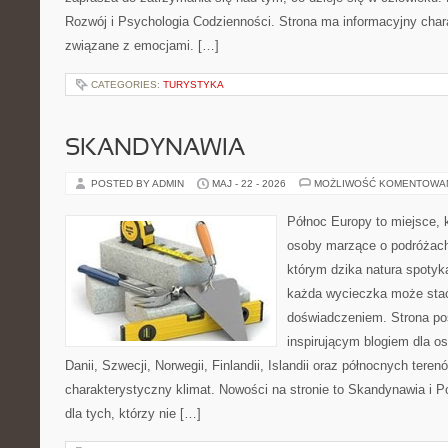
Rozwój i Psychologia Codzienności. Strona ma informacyjny char
związane z emocjami. […]
CATEGORIES:
TURYSTYKA
SKANDYNAWIA
POSTED BY ADMIN
MAJ - 22 - 2026
MOŻLIWOŚĆ KOMENTOWA
Północ Europy to miejsce, k
osoby marzące o podróżach
którym dzika natura spotyk
każda wycieczka może sta
doświadczeniem. Strona poś
inspirującym blogiem dla o
Danii, Szwecji, Norwegii, Finlandii, Islandii oraz północnych teren
charakterystyczny klimat. Nowości na stronie to Skandynawia i P
dla tych, którzy nie […]