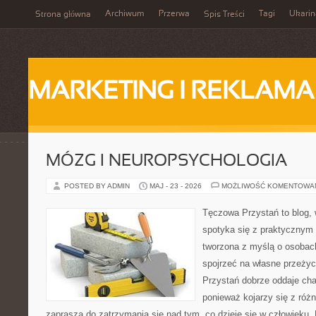
Archiwum
Przerwa
Tagi
Ukarin
Strona główna
Spis Treści
MARKETING I REKLAMA
MÓZG I NEUROPSYCHOLOGIA
POSTED BY ADMIN
MAJ - 23 - 2026
MOŻLIWOŚĆ KOMENTOWA
Tęczowa Przystań to blog,
spotyka się z praktycznym
tworzona z myślą o osobach
spojrzeć na własne przeży
Przystań dobrze oddaje cha
ponieważ kojarzy się z róż
zaprasza do zatrzymania się nad tym, co dzieje się w człowieku.