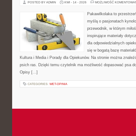
POSTED BY ADMIN
KWI - 14 - 2026
MOŻLIWOŚĆ KOMENTOWA
Pakawilkolaka to przestrzeń
myślą o pasjonatach kynolo
przewodnik, w którym miłoś
inspirujące materiały dotyc
dla odpowiedzialnych opiek
się w bogatą bazę materiałó
Kultura i Media i Porady dla Opiekunów. Na stronie można znale
psich ras. Dzięki temu czytelnik ma możliwość dopasować psa do
Opisy […]
CATEGORIES:
WET-OPINIA