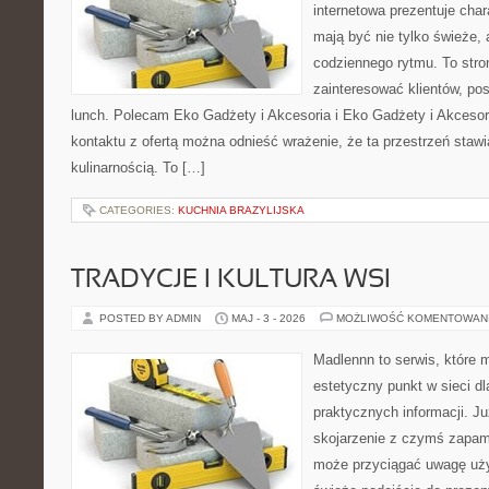
internetowa prezentuje char
mają być nie tylko świeże,
codziennego rytmu. To stro
zainteresować klientów, p
lunch. Polecam Eko Gadżety i Akcesoria i Eko Gadżety i Akcesor
kontaktu z ofertą można odnieść wrażenie, że ta przestrzeń staw
kulinarnością. To […]
CATEGORIES:
KUCHNIA BRAZYLIJSKA
TRADYCJE I KULTURA WSI
POSTED BY ADMIN
MAJ - 3 - 2026
MOŻLIWOŚĆ KOMENTOWAN
Madlennn to serwis, które 
estetyczny punkt w sieci d
praktycznych informacji. 
skojarzenie z czymś zapam
może przyciągać uwagę uży