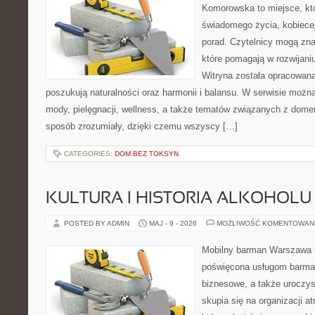
Komorowska to miejsce, któ
świadomego życia, kobiecej
porad. Czytelnicy mogą znal
które pomagają w rozwijani
Witryna została opracowana
poszukują naturalności oraz harmonii i balansu. W serwisie możn
mody, pielęgnacji, wellness, a także tematów związanych z dome
sposób zrozumiały, dzięki czemu wszyscy […]
CATEGORIES:
DOM BEZ TOKSYN
KULTURA I HISTORIA ALKOHOLU
POSTED BY ADMIN
MAJ - 9 - 2026
MOŻLIWOŚĆ KOMENTOWAN
Mobilny barman Warszawa 
poświęcona usługom barmań
biznesowe, a także uroczys
skupia się na organizacji at