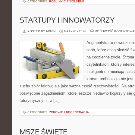
CATEGORIES:
ROŚLINY CIENIOLUBNE
STARTUPY I INNOWATORZY
POSTED BY ADMIN
MAJ - 20 - 2026
MOŻLIWOŚĆ KOMENTOWA
Augmentyka to nowoczesna 
osób, które chcą śledzić św
na codzienne życie. Strona
czytelnikach, którzy intere
inteligentne zmieniają nasz
którym technologia nie jest
suchy zbiór faktów, ale jako ważna część rzeczywistości. Na str
poświęcone zagadnieniom, które jeszcze niedawno kojarzyły się g
futurystycznymi, a […]
CATEGORIES:
ZDROWIE I REGENERACJA
MSZE ŚWIĘTE