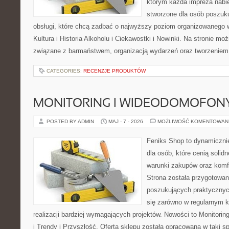
którym każda impreza nabie
stworzone dla osób poszuku
obsługi, które chcą zadbać o najwyższy poziom organizowanego 
Kultura i Historia Alkoholu i Ciekawostki i Nowinki. Na stronie mo
związane z barmaństwem, organizacją wydarzeń oraz tworzeniem 
CATEGORIES:
RECENZJE PRODUKTÓW
MONITORING I WIDEODOMOFON
POSTED BY ADMIN
MAJ - 7 - 2026
MOŻLIWOŚĆ KOMENTOWAN
Feniks Shop to dynamicznie
dla osób, które cenią solid
warunki zakupów oraz komfo
Strona została przygotowa
poszukujących praktycznyc
się zarówno w regularnym k
realizacji bardziej wymagających projektów. Nowości to Monitori
i Trendy i Przyszłość. Oferta sklepu została opracowana w taki 