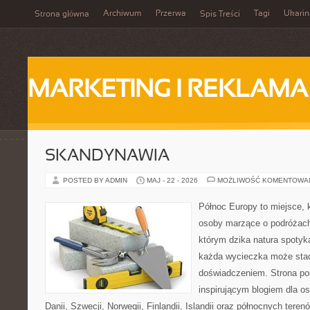
Archiwum
Przerwa
Tagi
Ukarin
Strona główna
Spis Treści
MARKETING I REKLAMA
SKANDYNAWIA
POSTED BY ADMIN
MAJ - 22 - 2026
MOŻLIWOŚĆ KOMENTOWA
Północ Europy to miejsce, k
osoby marzące o podróżach
którym dzika natura spotyk
każda wycieczka może sta
doświadczeniem. Strona poś
inspirującym blogiem dla o
Danii, Szwecji, Norwegii, Finlandii, Islandii oraz północnych teren