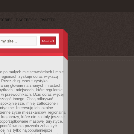
SCRIBE
FACEBOOK
TWITTER
e po małych miejscowościach i mniej
 regionach zyskuje coraz większą
 Przez długi czas turystyka
a się głównie na znanych miastach,
ytkach i miejscach, które regularnie
ę w przewodnikach. Dziś coraz więcej
czegoś innego. Chcą odkrywać
 spokojniejsze, mniej zatłoczone i
entyczne. Interesują ich lokalne
dzienne życie mieszkańców, regionalna
 krajobrazy, które nie zostały jeszcze
podporządkowane masowej turystyce.
 podróżowania pozwala zobaczyć
cej niż tylko najpopularniejsze