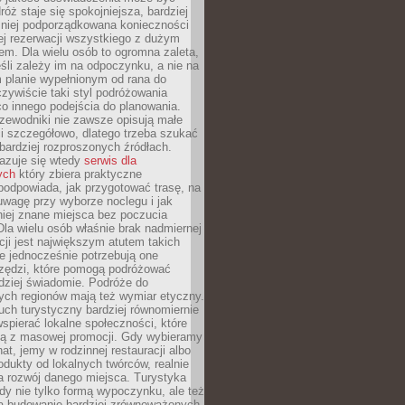
óż staje się spokojniejsza, bardziej
mniej podporządkowana konieczności
ej rezerwacji wszystkiego z dużym
m. Dla wielu osób to ogromna zaleta,
śli zależy im na odpoczynku, a nie na
 planie wypełnionym od rana do
zywiście taki styl podróżowania
o innego podejścia do planowania.
zewodniki nie zawsze opisują małe
i szczegółowo, dlatego trzeba szukać
 bardziej rozproszonych źródłach.
zuje się wtedy
serwis dla
ych
który zbiera praktyczne
odpowiada, jak przygotować trasę, na
wagę przy wyborze noclegu i jak
iej znane miejsca bez poczucia
Dla wielu osób właśnie brak nadmiernej
cji jest największym atutem takich
e jednocześnie potrzebują one
rzędzi, które pomogą podróżować
rdziej świadomie. Podróże do
ych regionów mają też wymiar etyczny.
uch turystyczny bardziej równomiernie
wspierać lokalne społeczności, które
ają z masowej promocji. Gdy wybieramy
at, jemy w rodzinnej restauracji albo
dukty od lokalnych twórców, realnie
 rozwój danego miejsca. Turystyka
edy nie tylko formą wypoczynku, ale też
 budowanie bardziej zrównoważonych