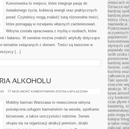
miejscach ni
Komorowska to miejsce, które integruje pasję do
Oznacza wyb
świadomego życia, kobiecej energii oraz praktycznych
bardziej spo
bardziej pra
porad. Czytelnicy mogą znaleźć tutaj różnorodne treści,
którzy chcą 
które pomagają w rozwijaniu własnych zainteresowań.
naprawdę je
Podróżowani
Witryna została opracowana z myślą o osobach, które
oczywistych
popularność.
nii i balansu. W serwisie można znaleźć artykuły dotyczące
koncentrował
akże tematów związanych z domem. Treści są tworzone w
słynnych zab
pojawiały si
 wszyscy […]
osób szuka 
przestrzenie
bardziej aut
historie, co
kuchnia oraz
całkowicie 
Taki sposób
ORIA ALKOHOLU
znacznie wię
atrakcje. W
KULTURA
026
MOŻLIWOŚĆ KOMENTOWANIA
ZOSTAŁA WYŁĄCZONA
bywa atmosfe
I
czy konkretn
HISTORIA
ALKOHOLU
czas płynie 
Mobilny barman Warszawa to nowoczesna witryna
kawiarnią, st
poświęcona usługom barmańskim na wesela, spotkania
weekendowy 
pola mogą tw
biznesowe, a także uroczystości rodzinne. Serwis
kolejna foto
skupia się na organizacji atrakcji premium, dzięki
w takie miej
zaliczać atr