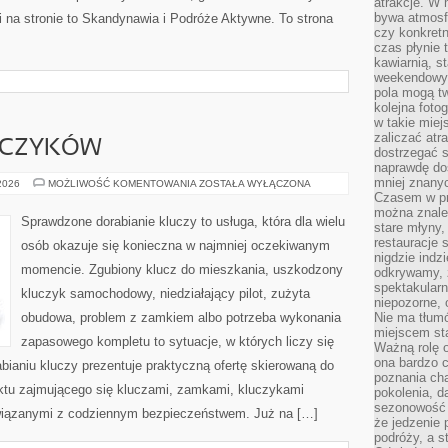
atrakcje. W
bywa atmosfe
 na stronie to Skandynawia i Podróże Aktywne. To strona
czy konkretn
czas płynie 
kawiarnią, st
weekendowy 
pola mogą tw
kolejna foto
w takie miej
zaliczać atr
UCZYKÓW
dostrzegać s
naprawdę do
mniej znanyc
DORABIANIE
 2026
MOŻLIWOŚĆ KOMENTOWANIA
ZOSTAŁA WYŁĄCZONA
KLUCZYKÓW
Czasem w pro
można znaleź
Sprawdzone dorabianie kluczy to usługa, która dla wielu
stare młyny,
restauracje 
osób okazuje się konieczna w najmniej oczekiwanym
nigdzie indz
momencie. Zgubiony klucz do mieszkania, uszkodzony
odkrywamy, ż
spektakularn
kluczyk samochodowy, niedziałający pilot, zużyta
niepozorne, 
obudowa, problem z zamkiem albo potrzeba wykonania
Nie ma tłumó
miejscem sta
zapasowego kompletu to sytuacje, w których liczy się
Ważną rolę o
ona bardzo c
ianiu kluczy prezentuje praktyczną ofertę skierowaną do
poznania cha
nktu zajmującego się kluczami, zamkami, kluczykami
pokolenia, d
sezonowość i
iązanymi z codziennym bezpieczeństwem. Już na […]
że jedzenie 
podróży, a st