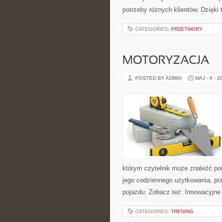
potrzeby różnych klientów. Dzięki
CATEGORIES:
PRZETWORY
MOTORYZACJA
POSTED BY ADMIN
MAJ - 6 - 2
którym czytelnik może znaleźć po
jego codziennego użytkowania, pr
pojazdu. Zobacz też: Innowacyjne
CATEGORIES:
TRENING