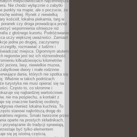
 małych miejscowościach najcenniejsza
ra. Nie chodzi wyłącznie o zabytki
e punkty na mapie, ale o poczucie, że
trochę wolniej. Rynek z niewielką
ary kościół, lokalna piekarnia, targ w
poranek czy droga prowadząca przez
orzyć wspomnienia silniejsze niż
grafia z głośnego kurortu. Podróżowanie
sca uczy większej uważności. Zamiast
akcje jedna po drugiej, zaczynamy
zczegóły, rozmawiać z ludźmi i
świadczać miejsca. Ogromnym atutem
h regionów jest też ich różnorodność.
mieniu kilkudziesięciu kilometrów
ć jeziora, lasy, niewielkie muzea,
 zabytkowe dwory i małe rodzinne
serwujące dania, których nie spotka się
iej. Właśnie w takich podróżach
e turystyka nie musi opierać się na
ości. Często to, co skromne i
okazuje się najbardziej wartościowe.
w, nie ma pośpiechu, a kontakt z
je się znacznie bardziej osobisty.
dgrywa również lokalna kuchnia. To
zęsto stanowi najkrótszą drogę do
rakteru regionu. Smaki tworzone przez
ania oparte na prostych składnikach,
 przywiązanie do tradycji sprawiają,
przestaje być tylko elementem
aje się jej istotną częścią.