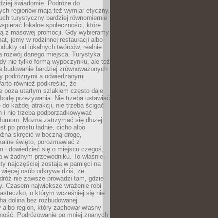
rdziej świadomie. Podróże do
ych regionów mają też wymiar etyczny.
uch turystyczny bardziej równomiernie
wspierać lokalne społeczności, które
ają z masowej promocji. Gdy wybieramy
at, jemy w rodzinnej restauracji albo
dukty od lokalnych twórców, realnie
 rozwój danego miejsca. Turystyka
edy nie tylko formą wypoczynku, ale też
 budowanie bardziej zrównoważonych
dzy podróżnymi a odwiedzanymi
arto również podkreślić, że
e poza utartym szlakiem często daje
bodę przeżywania. Nie trzeba ustawiać
 do każdej atrakcji, nie trzeba ścigać
m i nie trzeba podporządkowywać
 tłumom. Można zatrzymać się dłużej
st po prostu ładnie, cicho albo
ożna skręcić w boczną drogę,
kalne święto, porozmawiać z
 i dowiedzieć się o miejscu czegoś,
a w żadnym przewodniku. To właśnie
y najczęściej zostają w pamięci na
 więcej osób odkrywa dziś, że
dróż nie zawsze prowadzi tam, gdzie
y. Czasem największe wrażenie robi
iasteczko, o którym wcześniej się nie
cha dolina bez rozbudowanej
ry albo region, który zachował własny
amość. Podróżowanie po mniej znanych