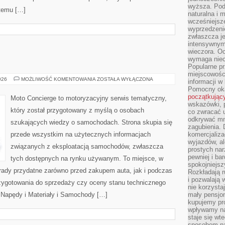
wyższa. Podr
 temu […]
naturalna i 
wcześniejsz
wyprzedzenie
zwłaszcza je
intensywnym
wieczora. Oc
wymaga niec
Popularne pr
miejscowośc
MOTORYZACJA
026
MOŻLIWOŚĆ KOMENTOWANIA
ZOSTAŁA WYŁĄCZONA
informacji w
Pomocny oka
początkując
Moto Concierge to motoryzacyjny serwis tematyczny,
wskazówki, p
który został przygotowany z myślą o osobach
co zwracać u
odkrywać mn
szukających wiedzy o samochodach. Strona skupia się
zagubienia. 
przede wszystkim na użytecznych informacjach
komercjaliza
wyjazdów, al
związanych z eksploatacją samochodów, zwłaszcza
prostych na
pewniej i ba
tych dostępnych na rynku używanym. To miejsce, w
spokojniejsz
rady przydatne zarówno przed zakupem auta, jak i podczas
Rozkładają r
i pozwalają 
zygotowania do sprzedaży czy oceny stanu technicznego
nie korzyst
 Napędy i Materiały i Samochody […]
mały pensjon
kupujemy pro
wpływamy na
staje się wt
sposobem na