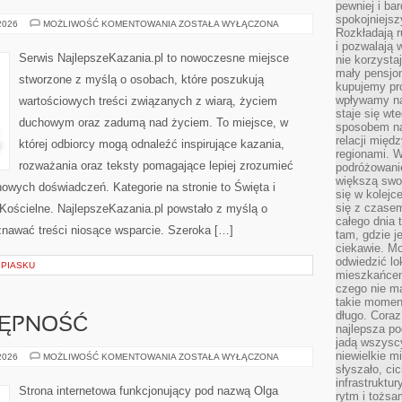
pewniej i ba
spokojniejsz
MSZE
 2026
MOŻLIWOŚĆ KOMENTOWANIA
ZOSTAŁA WYŁĄCZONA
Rozkładają r
ŚWIĘTE
i pozwalają 
Serwis NajlepszeKazania.pl to nowoczesne miejsce
nie korzyst
mały pensjon
stworzone z myślą o osobach, które poszukują
kupujemy pro
wpływamy na
wartościowych treści związanych z wiarą, życiem
staje się wt
duchowym oraz zadumą nad życiem. To miejsce, w
sposobem na
relacji mię
której odbiorcy mogą odnaleźć inspirujące kazania,
regionami. W
rozważania oraz teksty pomagające lepiej zrozumieć
podróżowani
większą swo
owych doświadczeń. Kategorie na stronie to Święta i
się w kolejce
się z czase
Kościelne. NajlepszeKazania.pl powstało z myślą o
całego dnia
znawać treści niosące wsparcie. Szeroka […]
tam, gdzie je
ciekawie. M
odwiedzić lo
 PIASKU
mieszkańcem
czego nie m
takie moment
długo. Coraz
TĘPNOŚĆ
najlepsza po
jadą wszysc
niewielkie m
PODRÓŻE
 2026
MOŻLIWOŚĆ KOMENTOWANIA
ZOSTAŁA WYŁĄCZONA
I
słyszało, ci
DOSTĘPNOŚĆ
infrastruktu
Strona internetowa funkcjonujący pod nazwą Olga
rytm i tożs