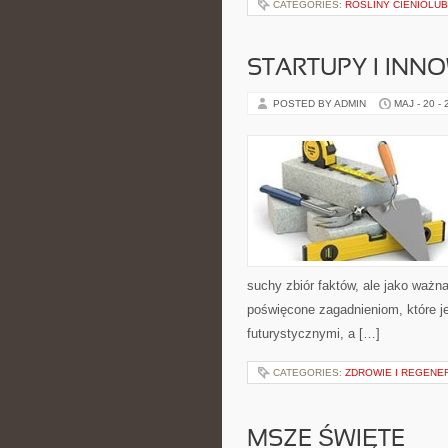
CATEGORIES:
ROŚLINY CIENIOLU
STARTUPY I INN
POSTED BY ADMIN
MAJ - 20 -
suchy zbiór faktów, ale jako ważn
poświęcone zagadnieniom, które je
futurystycznymi, a […]
CATEGORIES:
ZDROWIE I REGENE
MSZE ŚWIĘTE