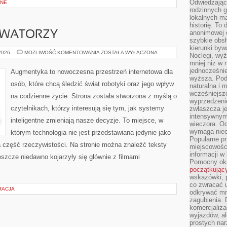
Odwiedzając 
BNE
rodzinnych g
lokalnych ma
historię. To
anonimowej o
OWATORZY
szybkie obsł
kierunki byw
STARTUPY
 2026
MOŻLIWOŚĆ KOMENTOWANIA
ZOSTAŁA WYŁĄCZONA
Noclegi, wyż
I
mniej niż w 
INNOWATORZY
jednocześni
Augmentyka to nowoczesna przestrzeń internetowa dla
wyższa. Podr
osób, które chcą śledzić świat robotyki oraz jego wpływ
naturalna i 
wcześniejsz
na codzienne życie. Strona została stworzona z myślą o
wyprzedzenie
czytelnikach, którzy interesują się tym, jak systemy
zwłaszcza je
intensywnym
inteligentne zmieniają nasze decyzje. To miejsce, w
wieczora. Oc
wymaga niec
którym technologia nie jest przedstawiana jedynie jako
Popularne pr
a część rzeczywistości. Na stronie można znaleźć teksty
miejscowośc
informacji w
szcze niedawno kojarzyły się głównie z filmami
Pomocny oka
początkując
wskazówki, p
co zwracać u
RACJA
odkrywać mn
zagubienia. 
komercjaliza
wyjazdów, al
prostych na