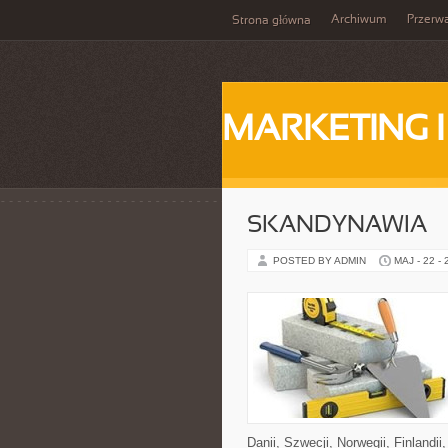
Archiwum
Przerw
Strona główna
MARKETING 
SKANDYNAWIA
POSTED BY ADMIN
MAJ - 22 -
Danii, Szwecji, Norwegii, Finlandii