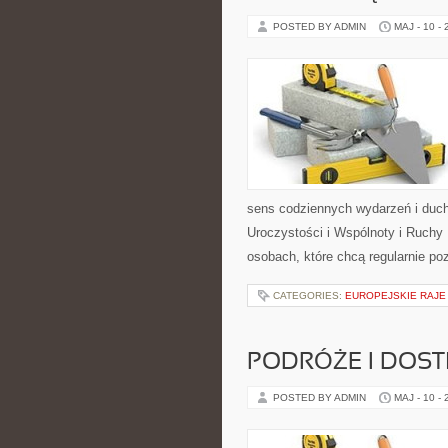
POSTED BY ADMIN
MAJ - 10 -
sens codziennych wydarzeń i duch
Uroczystości i Wspólnoty i Ruchy 
osobach, które chcą regularnie po
CATEGORIES:
EUROPEJSKIE RAJE
PODRÓŻE I DOS
POSTED BY ADMIN
MAJ - 10 -