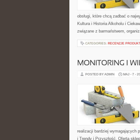
obsługi, które chcą zadbać o naj
Kultura i Historia Alkoholu i Cieka
związane z barmaństwem, organiza
CATEGORIES:
RECENZJE PRODUK
MONITORING I 
POSTED BY ADMIN
MAJ - 7 - 2
realizacji bardziej wymagających 
i Trendy i Przyszłość. Oferta skl