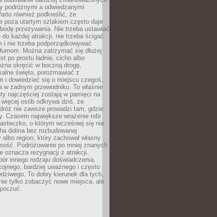
dzy podróżnymi a odwiedzanymi
arto również podkreślić, że
e poza utartym szlakiem często daje
bodę przeżywania. Nie trzeba ustawiać
 do każdej atrakcji, nie trzeba ścigać
m i nie trzeba podporządkowywać
 tłumom. Można zatrzymać się dłużej
st po prostu ładnie, cicho albo
ożna skręcić w boczną drogę,
kalne święto, porozmawiać z
 i dowiedzieć się o miejscu czegoś,
a w żadnym przewodniku. To właśnie
y najczęściej zostają w pamięci na
 więcej osób odkrywa dziś, że
dróż nie zawsze prowadzi tam, gdzie
y. Czasem największe wrażenie robi
iasteczko, o którym wcześniej się nie
cha dolina bez rozbudowanej
ry albo region, który zachował własny
amość. Podróżowanie po mniej znanych
e oznacza rezygnacji z atrakcji.
ór innego rodzaju doświadczenia,
kojnego, bardziej uważnego i często
wdziwego. To dobry kierunek dla tych,
nie tylko zobaczyć nowe miejsca, ale
 poczuć.