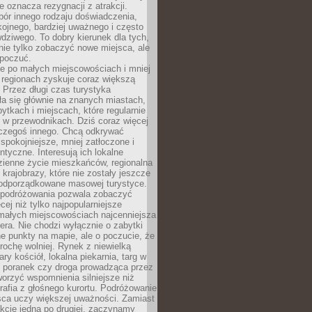
e oznacza rezygnacji z atrakcji.
ór innego rodzaju doświadczenia,
kojnego, bardziej uważnego i często
wdziwego. To dobry kierunek dla tych,
nie tylko zobaczyć nowe miejsca, ale
 poczuć.
e po małych miejscowościach i mniej
 regionach zyskuje coraz większą
 Przez długi czas turystyka
a się głównie na znanych miastach,
ytkach i miejscach, które regularnie
ę w przewodnikach. Dziś coraz więcej
czegoś innego. Chcą odkrywać
 spokojniejsze, mniej zatłoczone i
entyczne. Interesują ich lokalne
dzienne życie mieszkańców, regionalna
 krajobrazy, które nie zostały jeszcze
podporządkowane masowej turystyce.
 podróżowania pozwala zobaczyć
cej niż tylko najpopularniejsze
 małych miejscowościach najcenniejsza
ra. Nie chodzi wyłącznie o zabytki
e punkty na mapie, ale o poczucie, że
trochę wolniej. Rynek z niewielką
ary kościół, lokalna piekarnia, targ w
poranek czy droga prowadząca przez
orzyć wspomnienia silniejsze niż
grafia z głośnego kurortu. Podróżowanie
sca uczy większej uważności. Zamiast
akcje jedna po drugiej, zaczynamy