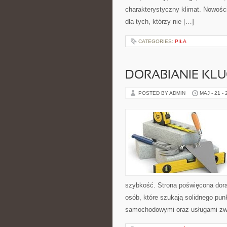
charakterystyczny klimat. Nowości
dla tych, którzy nie […]
CATEGORIES:
PIŁA
DORABIANIE KL
POSTED BY ADMIN
MAJ - 21 -
szybkość. Strona poświęcona dorab
osób, które szukają solidnego pu
samochodowymi oraz usługami zw