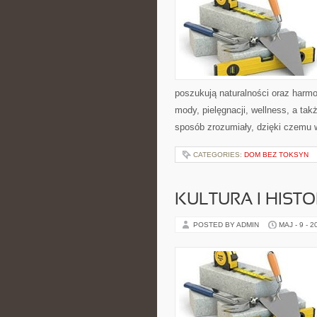
poszukują naturalności oraz harmo
mody, pielęgnacji, wellness, a t
sposób zrozumiały, dzięki czemu
CATEGORIES:
DOM BEZ TOKSYN
KULTURA I HIST
POSTED BY ADMIN
MAJ - 9 - 2