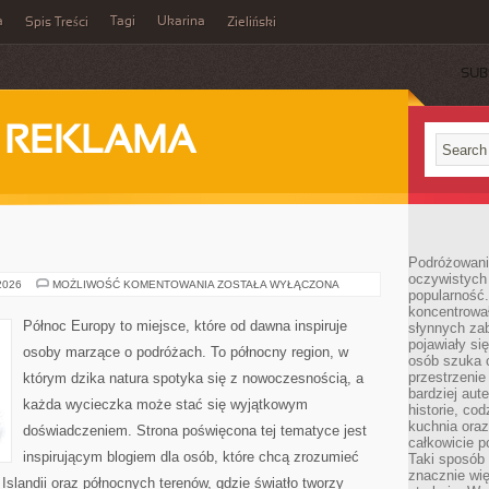
a
Tagi
Ukarina
Spis Treści
Zieliński
SUB
I REKLAMA
Podróżowani
oczywistych
SKANDYNAWIA
 2026
MOŻLIWOŚĆ KOMENTOWANIA
ZOSTAŁA WYŁĄCZONA
popularność.
koncentrował
Północ Europy to miejsce, które od dawna inspiruje
słynnych zab
pojawiały si
osoby marzące o podróżach. To północny region, w
osób szuka 
przestrzenie
którym dzika natura spotyka się z nowoczesnością, a
bardziej aut
każda wycieczka może stać się wyjątkowym
historie, co
kuchnia oraz
doświadczeniem. Strona poświęcona tej tematyce jest
całkowicie 
inspirującym blogiem dla osób, które chcą zrozumieć
Taki sposób
znacznie wię
, Islandii oraz północnych terenów, gdzie światło tworzy