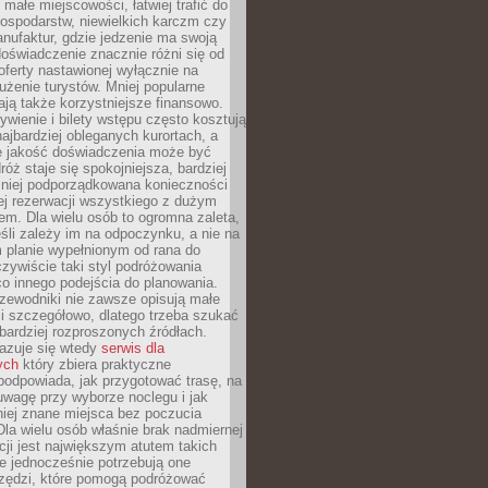
małe miejscowości, łatwiej trafić do
ospodarstw, niewielkich karczm czy
nufaktur, gdzie jedzenie ma swoją
 doświadczenie znacznie różni się od
ferty nastawionej wyłącznie na
użenie turystów. Mniej popularne
ają także korzystniejsze finansowo.
ywienie i bilety wstępu często kosztują
najbardziej obleganych kurortach, a
e jakość doświadczenia może być
óż staje się spokojniejsza, bardziej
mniej podporządkowana konieczności
ej rezerwacji wszystkiego z dużym
m. Dla wielu osób to ogromna zaleta,
śli zależy im na odpoczynku, a nie na
 planie wypełnionym od rana do
zywiście taki styl podróżowania
o innego podejścia do planowania.
zewodniki nie zawsze opisują małe
i szczegółowo, dlatego trzeba szukać
 bardziej rozproszonych źródłach.
zuje się wtedy
serwis dla
ych
który zbiera praktyczne
odpowiada, jak przygotować trasę, na
wagę przy wyborze noclegu i jak
iej znane miejsca bez poczucia
Dla wielu osób właśnie brak nadmiernej
cji jest największym atutem takich
e jednocześnie potrzebują one
rzędzi, które pomogą podróżować