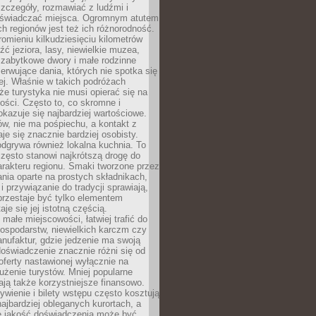
zczegóły, rozmawiać z ludźmi i
świadczać miejsca. Ogromnym atutem
h regionów jest też ich różnorodność.
mieniu kilkudziesięciu kilometrów
ć jeziora, lasy, niewielkie muzea,
 zabytkowe dwory i małe rodzinne
serwujące dania, których nie spotka się
iej. Właśnie w takich podróżach
e turystyka nie musi opierać się na
ości. Często to, co skromne i
okazuje się najbardziej wartościowe.
w, nie ma pośpiechu, a kontakt z
je się znacznie bardziej osobisty.
dgrywa również lokalna kuchnia. To
zęsto stanowi najkrótszą drogę do
rakteru regionu. Smaki tworzone przez
ania oparte na prostych składnikach,
 przywiązanie do tradycji sprawiają,
przestaje być tylko elementem
aje się jej istotną częścią.
małe miejscowości, łatwiej trafić do
ospodarstw, niewielkich karczm czy
nufaktur, gdzie jedzenie ma swoją
 doświadczenie znacznie różni się od
ferty nastawionej wyłącznie na
użenie turystów. Mniej popularne
ają także korzystniejsze finansowo.
ywienie i bilety wstępu często kosztują
najbardziej obleganych kurortach, a
e jakość doświadczenia może być