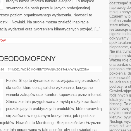
którym każda impreza nabiera elegancji. To miejsce
dostrzegać s
naprawdę do
stworzone dla osób poszukujących profesjonalnej
mniej znanyc
wyższy poziom organizowanego wydarzenia. Nowości to
Czasem w pro
można znaleź
wostki i Nowinki. Na stronie można znaleźć inspiracje
stare młyny,
cją wydarzeń oraz tworzeniem klimatycznych przyjęć. […]
restauracje 
nigdzie indz
odkrywamy, ż
TÓW
spektakularn
niepozorne, 
Nie ma tłumó
miejscem sta
WIDEODOMOFONY
Ważną rolę o
ona bardzo c
poznania cha
MONITORING
026
MOŻLIWOŚĆ KOMENTOWANIA
ZOSTAŁA WYŁĄCZONA
I
pokolenia, d
WIDEODOMOFONY
sezonowość i
Feniks Shop to dynamicznie rozwijająca się przestrzeń
że jedzenie 
podróży, a st
dla osób, które cenią solidne wykonanie, korzystne
Odwiedzając 
warunki zakupów oraz komfort kupowania przez internet.
rodzinnych g
lokalnych ma
Strona została przygotowana z myślą o użytkownikach
historię. To
anonimowej o
poszukujących praktycznych produktów, które sprawdzą
szybkie obsł
się zarówno w regularnym korzystaniu, jak i podczas
kierunki byw
Noclegi, wyż
projektów. Nowości to Monitoring i Bezpieczeństwo Fizyczne
mniej niż w 
epu została opracowana w taki sposób, aby odpowiadać na
jednocześni