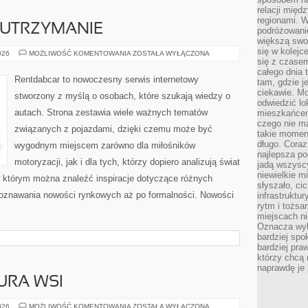
relacji mię
regionami. W
 UTRZYMANIE
podróżowani
większą swo
się w kolejce
EKSPLOATACJA
026
MOŻLIWOŚĆ KOMENTOWANIA
ZOSTAŁA WYŁĄCZONA
I
się z czase
UTRZYMANIE
całego dnia
Rentdabcar to nowoczesny serwis internetowy
tam, gdzie je
ciekawie. M
stworzony z myślą o osobach, które szukają wiedzy o
odwiedzić lo
autach. Strona zestawia wiele ważnych tematów
mieszkańcem
czego nie m
związanych z pojazdami, dzięki czemu może być
takie moment
długo. Coraz
wygodnym miejscem zarówno dla miłośników
najlepsza po
motoryzacji, jak i dla tych, którzy dopiero analizują świat
jadą wszysc
niewielkie m
 którym można znaleźć inspiracje dotyczące różnych
słyszało, ci
poznawania nowości rynkowych aż po formalności. Nowości
infrastruktu
rytm i tożs
]
miejscach ni
Oznacza wyb
bardziej spo
bardziej pra
którzy chcą 
naprawdę je
URA WSI
TRADYCJE
026
MOŻLIWOŚĆ KOMENTOWANIA
ZOSTAŁA WYŁĄCZONA