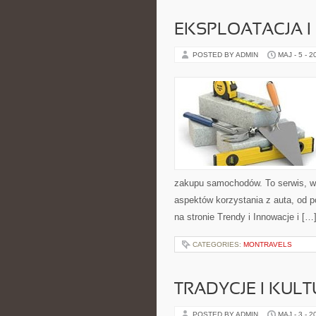
EKSPLOATACJA I
POSTED BY ADMIN
MAJ - 5 - 2
zakupu samochodów. To serwis, w
aspektów korzystania z auta, od 
na stronie Trendy i Innowacje i […
CATEGORIES:
MONTRAVELS
TRADYCJE I KULT
POSTED BY ADMIN
MAJ - 3 - 2