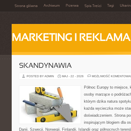
Archiwum
Przerwa
Tagi
Ukarin
Strona główna
Spis Treści
MARKETING I REKLAMA
SKANDYNAWIA
POSTED BY ADMIN
MAJ - 22 - 2026
MOŻLIWOŚĆ KOMENTOWA
Północ Europy to miejsce, k
osoby marzące o podróżach
którym dzika natura spotyk
każda wycieczka może sta
doświadczeniem. Strona poś
inspirującym blogiem dla o
Danii, Szwecji, Norwegii, Finlandii, Islandii oraz północnych teren