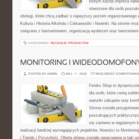
którym każda impreza nabie
stworzone dla osób poszuku
obsługi, które chcą zadbać o najwyższy poziom organizowanego 
Kultura i Historia Alkoholu i Ciekawostki i Nowinki. Na stronie mo
związane z barmaństwem, organizacją wydarzeń oraz tworzeniem 
CATEGORIES:
RECENZJE PRODUKTÓW
MONITORING I WIDEODOMOFON
POSTED BY ADMIN
MAJ - 7 - 2026
MOŻLIWOŚĆ KOMENTOWAN
Feniks Shop to dynamicznie
dla osób, które cenią solid
warunki zakupów oraz komfo
Strona została przygotowa
poszukujących praktycznyc
się zarówno w regularnym k
realizacji bardziej wymagających projektów. Nowości to Monitori
i Trendy i Przyszłość. Oferta sklepu została opracowana w taki 