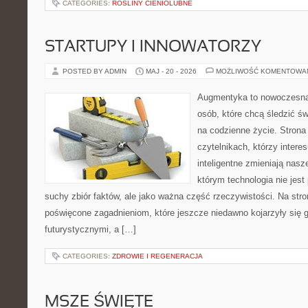
CATEGORIES:
ROŚLINY CIENIOLUBNE
STARTUPY I INNOWATORZY
POSTED BY ADMIN
MAJ - 20 - 2026
MOŻLIWOŚĆ KOMENTOWA
Augmentyka to nowoczesna 
osób, które chcą śledzić św
na codzienne życie. Strona
czytelnikach, którzy intere
inteligentne zmieniają nasz
którym technologia nie jest
suchy zbiór faktów, ale jako ważna część rzeczywistości. Na str
poświęcone zagadnieniom, które jeszcze niedawno kojarzyły się g
futurystycznymi, a […]
CATEGORIES:
ZDROWIE I REGENERACJA
MSZE ŚWIĘTE