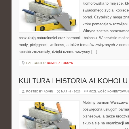
Komorowska to miejsce, któ
świadomego życia, kobiecej
porad. Czytelnicy mogą znal
które pomagają w rozwijani
Witryna została opracowana
poszukują naturalności oraz harmonii i balansu. W serwisie możn
mody, pielęgnacji, wellness, a także tematów związanych z dome
sposób zrozumiały, dzięki czemu wszyscy […]
CATEGORIES:
DOM BEZ TOKSYN
KULTURA I HISTORIA ALKOHOLU
POSTED BY ADMIN
MAJ - 9 - 2026
MOŻLIWOŚĆ KOMENTOWAN
Mobilny barman Warszawa 
poświęcona usługom barmań
biznesowe, a także uroczys
skupia się na organizacji at