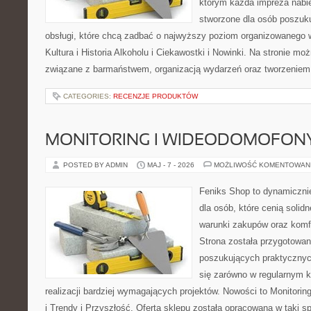
którym każda impreza nabie
stworzone dla osób poszuku
obsługi, które chcą zadbać o najwyższy poziom organizowanego 
Kultura i Historia Alkoholu i Ciekawostki i Nowinki. Na stronie mo
związane z barmaństwem, organizacją wydarzeń oraz tworzeniem 
CATEGORIES:
RECENZJE PRODUKTÓW
MONITORING I WIDEODOMOFON
POSTED BY ADMIN
MAJ - 7 - 2026
MOŻLIWOŚĆ KOMENTOWAN
Feniks Shop to dynamicznie
dla osób, które cenią solid
warunki zakupów oraz komfo
Strona została przygotowa
poszukujących praktycznyc
się zarówno w regularnym k
realizacji bardziej wymagających projektów. Nowości to Monitori
i Trendy i Przyszłość. Oferta sklepu została opracowana w taki 