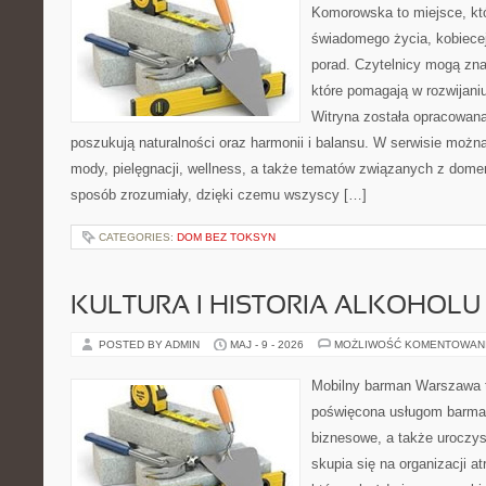
Komorowska to miejsce, któ
świadomego życia, kobiecej
porad. Czytelnicy mogą znal
które pomagają w rozwijani
Witryna została opracowana
poszukują naturalności oraz harmonii i balansu. W serwisie możn
mody, pielęgnacji, wellness, a także tematów związanych z dome
sposób zrozumiały, dzięki czemu wszyscy […]
CATEGORIES:
DOM BEZ TOKSYN
KULTURA I HISTORIA ALKOHOLU
POSTED BY ADMIN
MAJ - 9 - 2026
MOŻLIWOŚĆ KOMENTOWAN
Mobilny barman Warszawa 
poświęcona usługom barmań
biznesowe, a także uroczys
skupia się na organizacji at