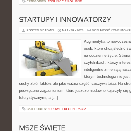
CATEGORIES:
ROŚLINY CIENIOLUBNE
STARTUPY I INNOWATORZY
POSTED BY ADMIN
MAJ - 20 - 2026
MOŻLIWOŚĆ KOMENTOWA
Augmentyka to nowoczesna 
osób, które chcą śledzić św
na codzienne życie. Strona
czytelnikach, którzy intere
inteligentne zmieniają nasz
którym technologia nie jest
suchy zbiór faktów, ale jako ważna część rzeczywistości. Na str
poświęcone zagadnieniom, które jeszcze niedawno kojarzyły się g
futurystycznymi, a […]
CATEGORIES:
ZDROWIE I REGENERACJA
MSZE ŚWIĘTE