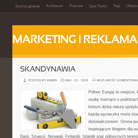
Archiwum
Przerwa
Tagi
Ukarin
Strona główna
Spis Treści
MARKETING I REKLAMA
SKANDYNAWIA
POSTED BY ADMIN
MAJ - 22 - 2026
MOŻLIWOŚĆ KOMENTOWA
Północ Europy to miejsce, k
osoby marzące o podróżach
którym dzika natura spotyk
każda wycieczka może sta
doświadczeniem. Strona poś
inspirującym blogiem dla o
Danii, Szwecji, Norwegii, Finlandii, Islandii oraz północnych teren