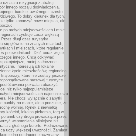
e oznacza rezygnacji z atrakcji.
ór innego rodzaju doświadczenia,
kojnego, bardziej uważnego i często
wdziwego. To dobry kierunek dla tych,
nie tylko zobaczyć nowe miejsca, ale
 poczuć.
e po małych miejscowościach i mniej
 regionach zyskuje coraz większą
 Przez długi czas turystyka
a się głównie na znanych miastach,
ytkach i miejscach, które regularnie
ę w przewodnikach. Dziś coraz więcej
czegoś innego. Chcą odkrywać
 spokojniejsze, mniej zatłoczone i
entyczne. Interesują ich lokalne
dzienne życie mieszkańców, regionalna
 krajobrazy, które nie zostały jeszcze
podporządkowane masowej turystyce.
 podróżowania pozwala zobaczyć
cej niż tylko najpopularniejsze
 małych miejscowościach najcenniejsza
ra. Nie chodzi wyłącznie o zabytki
e punkty na mapie, ale o poczucie, że
trochę wolniej. Rynek z niewielką
ary kościół, lokalna piekarnia, targ w
poranek czy droga prowadząca przez
orzyć wspomnienia silniejsze niż
grafia z głośnego kurortu. Podróżowanie
sca uczy większej uważności. Zamiast
akcje jedna po drugiej, zaczynamy