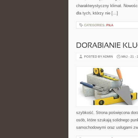
charakterystyczny klimat. Nowości
dla tych, którzy nie […]
CATEGORIES:
PIŁA
DORABIANIE KL
POSTED BY ADMIN
MAJ - 21 -
szybkość. Strona poświęcona dorab
osób, które szukają solidnego pu
samochodowymi oraz usługami zw