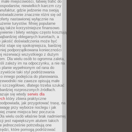
małe miejscowości, łatwiej trafić do
ospodarstw, niewielkich karczm czy
nufaktur, gdzie jedzenie ma swoją
 doświadczenie znacznie różni się od
ferty nastawionej wyłącznie na
użenie turystów. Mniej popularne
ają także korzystniejsze finansowo.
ywienie i bilety wstępu często kosztują
najbardziej obleganych kurortach, a
e jakość doświadczenia może być
óż staje się spokojniejsza, bardziej
mniej podporządkowana konieczności
ej rezerwacji wszystkiego z dużym
m. Dla wielu osób to ogromna zaleta,
śli zależy im na odpoczynku, a nie na
 planie wypełnionym od rana do
zywiście taki styl podróżowania
o innego podejścia do planowania.
zewodniki nie zawsze opisują małe
i szczegółowo, dlatego trzeba szukać
 bardziej rozproszonych źródłach.
zuje się wtedy
serwis dla
ych
który zbiera praktyczne
odpowiada, jak przygotować trasę, na
wagę przy wyborze noclegu i jak
iej znane miejsca bez poczucia
Dla wielu osób właśnie brak nadmiernej
cji jest największym atutem takich
e jednocześnie potrzebują one
rzędzi, które pomogą podróżować