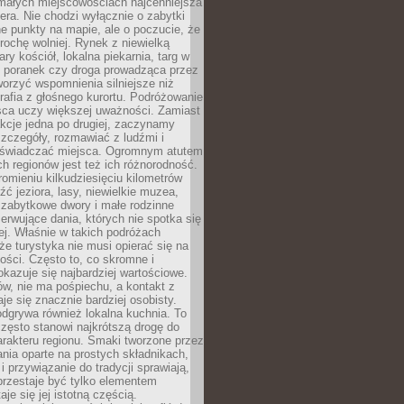
 małych miejscowościach najcenniejsza
ra. Nie chodzi wyłącznie o zabytki
e punkty na mapie, ale o poczucie, że
trochę wolniej. Rynek z niewielką
ary kościół, lokalna piekarnia, targ w
poranek czy droga prowadząca przez
orzyć wspomnienia silniejsze niż
grafia z głośnego kurortu. Podróżowanie
sca uczy większej uważności. Zamiast
akcje jedna po drugiej, zaczynamy
zczegóły, rozmawiać z ludźmi i
świadczać miejsca. Ogromnym atutem
h regionów jest też ich różnorodność.
mieniu kilkudziesięciu kilometrów
ć jeziora, lasy, niewielkie muzea,
 zabytkowe dwory i małe rodzinne
serwujące dania, których nie spotka się
iej. Właśnie w takich podróżach
e turystyka nie musi opierać się na
ości. Często to, co skromne i
okazuje się najbardziej wartościowe.
w, nie ma pośpiechu, a kontakt z
je się znacznie bardziej osobisty.
dgrywa również lokalna kuchnia. To
zęsto stanowi najkrótszą drogę do
rakteru regionu. Smaki tworzone przez
ania oparte na prostych składnikach,
 przywiązanie do tradycji sprawiają,
przestaje być tylko elementem
aje się jej istotną częścią.