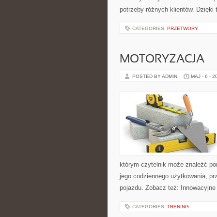
potrzeby różnych klientów. Dzięki
CATEGORIES:
PRZETWORY
MOTORYZACJA
POSTED BY ADMIN
MAJ - 6 - 2
którym czytelnik może znaleźć po
jego codziennego użytkowania, pr
pojazdu. Zobacz też: Innowacyjne
CATEGORIES:
TRENING