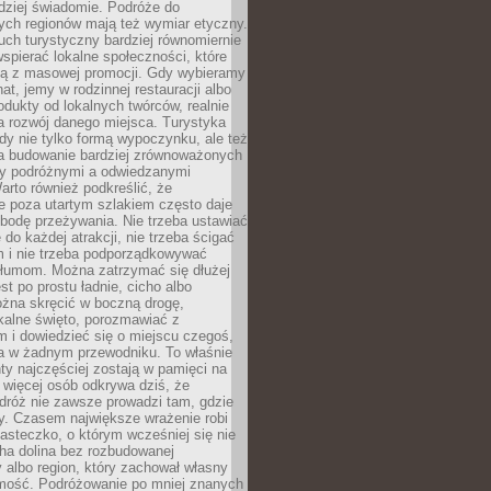
rdziej świadomie. Podróże do
ych regionów mają też wymiar etyczny.
uch turystyczny bardziej równomiernie
wspierać lokalne społeczności, które
ają z masowej promocji. Gdy wybieramy
at, jemy w rodzinnej restauracji albo
dukty od lokalnych twórców, realnie
 rozwój danego miejsca. Turystyka
edy nie tylko formą wypoczynku, ale też
 budowanie bardziej zrównoważonych
dzy podróżnymi a odwiedzanymi
arto również podkreślić, że
e poza utartym szlakiem często daje
bodę przeżywania. Nie trzeba ustawiać
 do każdej atrakcji, nie trzeba ścigać
m i nie trzeba podporządkowywać
 tłumom. Można zatrzymać się dłużej
st po prostu ładnie, cicho albo
ożna skręcić w boczną drogę,
kalne święto, porozmawiać z
 i dowiedzieć się o miejscu czegoś,
a w żadnym przewodniku. To właśnie
y najczęściej zostają w pamięci na
 więcej osób odkrywa dziś, że
dróż nie zawsze prowadzi tam, gdzie
y. Czasem największe wrażenie robi
iasteczko, o którym wcześniej się nie
cha dolina bez rozbudowanej
ry albo region, który zachował własny
amość. Podróżowanie po mniej znanych