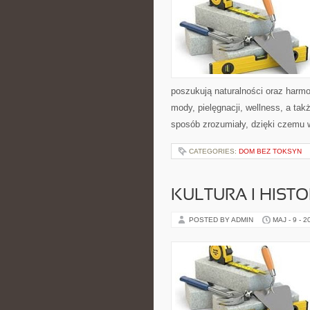
poszukują naturalności oraz harmo
mody, pielęgnacji, wellness, a t
sposób zrozumiały, dzięki czemu
CATEGORIES:
DOM BEZ TOKSYN
KULTURA I HIST
POSTED BY ADMIN
MAJ - 9 - 2