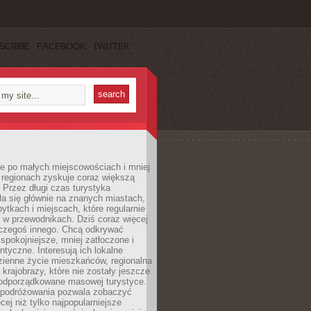
SCRIBE
FACEBOOK
TWITTER
e po małych miejscowościach i mniej
 regionach zyskuje coraz większą
 Przez długi czas turystyka
a się głównie na znanych miastach,
ytkach i miejscach, które regularnie
ę w przewodnikach. Dziś coraz więcej
czegoś innego. Chcą odkrywać
 spokojniejsze, mniej zatłoczone i
entyczne. Interesują ich lokalne
dzienne życie mieszkańców, regionalna
 krajobrazy, które nie zostały jeszcze
podporządkowane masowej turystyce.
 podróżowania pozwala zobaczyć
cej niż tylko najpopularniejsze