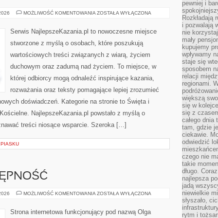
pewniej i ba
spokojniejsz
MSZE
 2026
MOŻLIWOŚĆ KOMENTOWANIA
ZOSTAŁA WYŁĄCZONA
Rozkładają r
ŚWIĘTE
i pozwalają 
Serwis NajlepszeKazania.pl to nowoczesne miejsce
nie korzyst
mały pensjon
stworzone z myślą o osobach, które poszukują
kupujemy pro
wpływamy na
wartościowych treści związanych z wiarą, życiem
staje się wt
duchowym oraz zadumą nad życiem. To miejsce, w
sposobem na
relacji mię
której odbiorcy mogą odnaleźć inspirujące kazania,
regionami. W
rozważania oraz teksty pomagające lepiej zrozumieć
podróżowani
większą swo
owych doświadczeń. Kategorie na stronie to Święta i
się w kolejce
się z czase
Kościelne. NajlepszeKazania.pl powstało z myślą o
całego dnia
znawać treści niosące wsparcie. Szeroka […]
tam, gdzie je
ciekawie. M
odwiedzić lo
 PIASKU
mieszkańcem
czego nie m
takie moment
długo. Coraz
TĘPNOŚĆ
najlepsza po
jadą wszysc
niewielkie m
PODRÓŻE
 2026
MOŻLIWOŚĆ KOMENTOWANIA
ZOSTAŁA WYŁĄCZONA
I
słyszało, ci
DOSTĘPNOŚĆ
infrastruktu
Strona internetowa funkcjonujący pod nazwą Olga
rytm i tożs