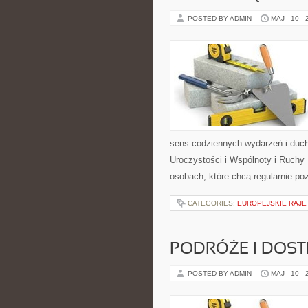
POSTED BY ADMIN
MAJ - 10 -
sens codziennych wydarzeń i duch
Uroczystości i Wspólnoty i Ruchy 
osobach, które chcą regularnie po
CATEGORIES:
EUROPEJSKIE RAJE
PODRÓŻE I DOS
POSTED BY ADMIN
MAJ - 10 -