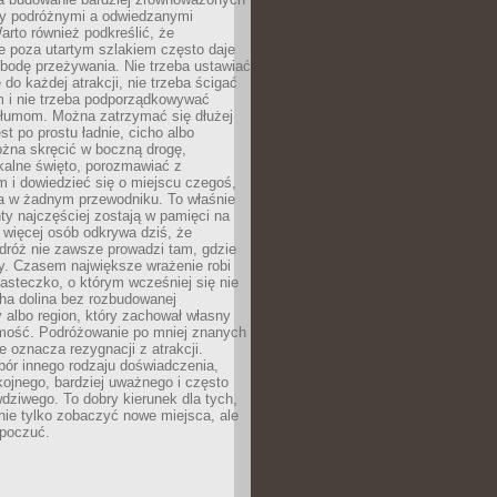
dzy podróżnymi a odwiedzanymi
arto również podkreślić, że
e poza utartym szlakiem często daje
bodę przeżywania. Nie trzeba ustawiać
 do każdej atrakcji, nie trzeba ścigać
m i nie trzeba podporządkowywać
 tłumom. Można zatrzymać się dłużej
st po prostu ładnie, cicho albo
ożna skręcić w boczną drogę,
kalne święto, porozmawiać z
 i dowiedzieć się o miejscu czegoś,
a w żadnym przewodniku. To właśnie
y najczęściej zostają w pamięci na
 więcej osób odkrywa dziś, że
dróż nie zawsze prowadzi tam, gdzie
y. Czasem największe wrażenie robi
iasteczko, o którym wcześniej się nie
cha dolina bez rozbudowanej
ry albo region, który zachował własny
amość. Podróżowanie po mniej znanych
e oznacza rezygnacji z atrakcji.
ór innego rodzaju doświadczenia,
kojnego, bardziej uważnego i często
wdziwego. To dobry kierunek dla tych,
nie tylko zobaczyć nowe miejsca, ale
 poczuć.