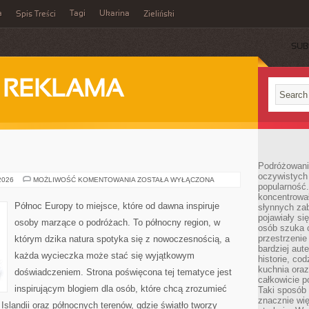
a
Tagi
Ukarina
Spis Treści
Zieliński
SUB
I REKLAMA
Podróżowani
oczywistych
SKANDYNAWIA
 2026
MOŻLIWOŚĆ KOMENTOWANIA
ZOSTAŁA WYŁĄCZONA
popularność.
koncentrował
Północ Europy to miejsce, które od dawna inspiruje
słynnych zab
pojawiały si
osoby marzące o podróżach. To północny region, w
osób szuka 
przestrzenie
którym dzika natura spotyka się z nowoczesnością, a
bardziej aut
każda wycieczka może stać się wyjątkowym
historie, co
kuchnia oraz
doświadczeniem. Strona poświęcona tej tematyce jest
całkowicie 
inspirującym blogiem dla osób, które chcą zrozumieć
Taki sposób
znacznie wię
, Islandii oraz północnych terenów, gdzie światło tworzy