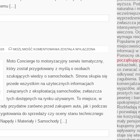
wyższa. Podr
 temu […]
naturalna i 
wcześniejsz
wyprzedzenie
zwłaszcza je
intensywnym
wieczora. Oc
wymaga niec
Popularne pr
miejscowośc
MOTORYZACJA
026
MOŻLIWOŚĆ KOMENTOWANIA
ZOSTAŁA WYŁĄCZONA
informacji w
Pomocny oka
początkując
Moto Concierge to motoryzacyjny serwis tematyczny,
wskazówki, p
który został przygotowany z myślą o osobach
co zwracać u
odkrywać mn
szukających wiedzy o samochodach. Strona skupia się
zagubienia. 
przede wszystkim na użytecznych informacjach
komercjaliza
wyjazdów, al
związanych z eksploatacją samochodów, zwłaszcza
prostych na
pewniej i ba
tych dostępnych na rynku używanym. To miejsce, w
spokojniejsz
rady przydatne zarówno przed zakupem auta, jak i podczas
Rozkładają r
i pozwalają 
zygotowania do sprzedaży czy oceny stanu technicznego
nie korzyst
 Napędy i Materiały i Samochody […]
mały pensjon
kupujemy pro
wpływamy na
staje się wt
sposobem na