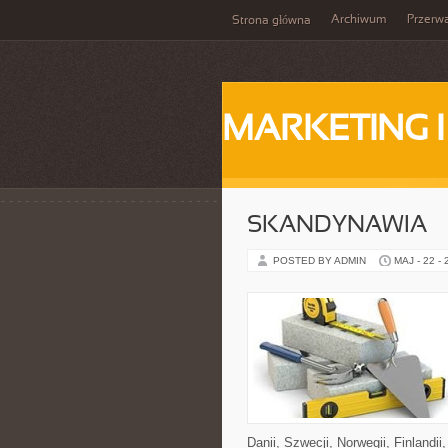
Archiwum
Przerw
Strona główna
MARKETING 
SKANDYNAWIA
POSTED BY ADMIN
MAJ - 22 -
Danii, Szwecji, Norwegii, Finlandii