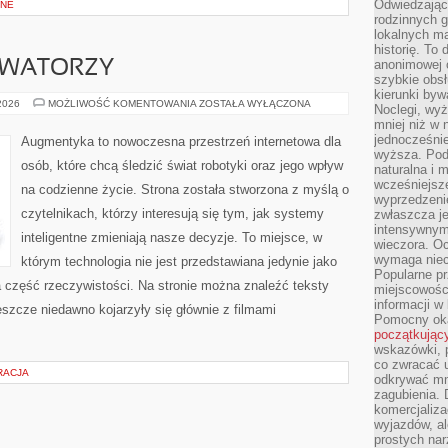
Odwiedzając 
BNE
rodzinnych g
lokalnych ma
historię. To
anonimowej o
OWATORZY
szybkie obsł
kierunki byw
STARTUPY
 2026
MOŻLIWOŚĆ KOMENTOWANIA
ZOSTAŁA WYŁĄCZONA
Noclegi, wyż
I
mniej niż w 
INNOWATORZY
jednocześni
Augmentyka to nowoczesna przestrzeń internetowa dla
wyższa. Podr
osób, które chcą śledzić świat robotyki oraz jego wpływ
naturalna i 
wcześniejsz
na codzienne życie. Strona została stworzona z myślą o
wyprzedzenie
czytelnikach, którzy interesują się tym, jak systemy
zwłaszcza je
intensywnym
inteligentne zmieniają nasze decyzje. To miejsce, w
wieczora. Oc
wymaga niec
którym technologia nie jest przedstawiana jedynie jako
Popularne pr
a część rzeczywistości. Na stronie można znaleźć teksty
miejscowośc
informacji w
szcze niedawno kojarzyły się głównie z filmami
Pomocny oka
początkując
wskazówki, p
co zwracać u
RACJA
odkrywać mn
zagubienia. 
komercjaliza
wyjazdów, al
prostych na