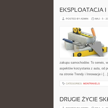
EKSPLOATACJA I
POSTED BY ADMIN
MAJ - 5 - 2
zakupu samochodów. To serwis, w
aspektów korzystania z auta, od 
na stronie Trendy i Innowacje i […
CATEGORIES:
MONTRAVELS
DRUGIE ŻYCIE S