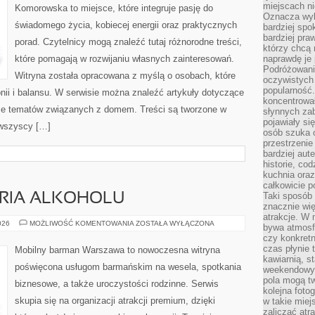
miejscach ni
Komorowska to miejsce, które integruje pasję do
Oznacza wyb
świadomego życia, kobiecej energii oraz praktycznych
bardziej spo
bardziej pra
porad. Czytelnicy mogą znaleźć tutaj różnorodne treści,
którzy chcą 
które pomagają w rozwijaniu własnych zainteresowań.
naprawdę je
Podróżowani
Witryna została opracowana z myślą o osobach, które
oczywistych
popularność.
nii i balansu. W serwisie można znaleźć artykuły dotyczące
koncentrował
akże tematów związanych z domem. Treści są tworzone w
słynnych zab
pojawiały si
 wszyscy […]
osób szuka 
przestrzenie
bardziej aut
historie, co
kuchnia oraz
całkowicie 
Taki sposób
ORIA ALKOHOLU
znacznie wię
atrakcje. W
KULTURA
026
MOŻLIWOŚĆ KOMENTOWANIA
ZOSTAŁA WYŁĄCZONA
bywa atmosfe
I
czy konkretn
HISTORIA
ALKOHOLU
czas płynie 
Mobilny barman Warszawa to nowoczesna witryna
kawiarnią, st
poświęcona usługom barmańskim na wesela, spotkania
weekendowy 
pola mogą tw
biznesowe, a także uroczystości rodzinne. Serwis
kolejna foto
skupia się na organizacji atrakcji premium, dzięki
w takie miej
zaliczać atr