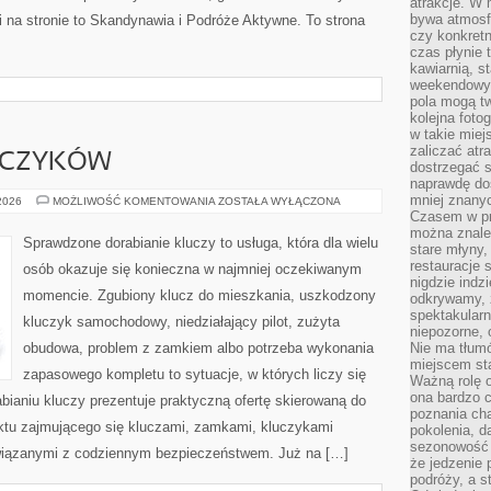
atrakcje. W
bywa atmosfe
 na stronie to Skandynawia i Podróże Aktywne. To strona
czy konkretn
czas płynie 
kawiarnią, st
weekendowy 
pola mogą tw
kolejna foto
w takie miej
zaliczać atr
UCZYKÓW
dostrzegać s
naprawdę do
mniej znanyc
DORABIANIE
 2026
MOŻLIWOŚĆ KOMENTOWANIA
ZOSTAŁA WYŁĄCZONA
KLUCZYKÓW
Czasem w pro
można znaleź
Sprawdzone dorabianie kluczy to usługa, która dla wielu
stare młyny,
restauracje 
osób okazuje się konieczna w najmniej oczekiwanym
nigdzie indz
momencie. Zgubiony klucz do mieszkania, uszkodzony
odkrywamy, ż
spektakularn
kluczyk samochodowy, niedziałający pilot, zużyta
niepozorne, 
obudowa, problem z zamkiem albo potrzeba wykonania
Nie ma tłumó
miejscem sta
zapasowego kompletu to sytuacje, w których liczy się
Ważną rolę o
ona bardzo c
ianiu kluczy prezentuje praktyczną ofertę skierowaną do
poznania cha
nktu zajmującego się kluczami, zamkami, kluczykami
pokolenia, d
sezonowość i
iązanymi z codziennym bezpieczeństwem. Już na […]
że jedzenie 
podróży, a st