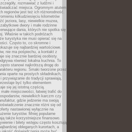
zczegóły, rozmawiać z ludźmi i
świadczać miejsca. Ogromnym atutem
h regionów jest też ich różnorodność.
mieniu kilkudziesięciu kilometrów
ć jeziora, lasy, niewielkie muzea,
 zabytkowe dwory i małe rodzinne
serwujące dania, których nie spotka się
iej. Właśnie w takich podróżach
e turystyka nie musi opierać się na
ości. Często to, co skromne i
okazuje się najbardziej wartościowe.
w, nie ma pośpiechu, a kontakt z
je się znacznie bardziej osobisty.
dgrywa również lokalna kuchnia. To
zęsto stanowi najkrótszą drogę do
rakteru regionu. Smaki tworzone przez
ania oparte na prostych składnikach,
 przywiązanie do tradycji sprawiają,
przestaje być tylko elementem
aje się jej istotną częścią.
małe miejscowości, łatwiej trafić do
ospodarstw, niewielkich karczm czy
nufaktur, gdzie jedzenie ma swoją
 doświadczenie znacznie różni się od
ferty nastawionej wyłącznie na
użenie turystów. Mniej popularne
ają także korzystniejsze finansowo.
ywienie i bilety wstępu często kosztują
najbardziej obleganych kurortach, a
e jakość doświadczenia może być