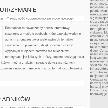
relacji mię
regionami. W
 UTRZYMANIE
podróżowani
większą swo
się w kolejce
EKSPLOATACJA
026
MOŻLIWOŚĆ KOMENTOWANIA
ZOSTAŁA WYŁĄCZONA
I
się z czase
UTRZYMANIE
całego dnia
Rentdabcar to nowoczesny serwis internetowy
tam, gdzie je
ciekawie. M
stworzony z myślą o osobach, które szukają wiedzy o
odwiedzić lo
autach. Strona zestawia wiele ważnych tematów
mieszkańcem
czego nie m
związanych z pojazdami, dzięki czemu może być
takie moment
długo. Coraz
wygodnym miejscem zarówno dla miłośników
najlepsza po
motoryzacji, jak i dla tych, którzy dopiero analizują świat
jadą wszysc
niewielkie m
 którym można znaleźć inspiracje dotyczące różnych
słyszało, ci
poznawania nowości rynkowych aż po formalności. Nowości
infrastruktu
rytm i tożs
]
miejscach ni
Oznacza wyb
bardziej spo
bardziej pra
którzy chcą 
naprawdę je
KŁADNIKÓW
DRUGIE