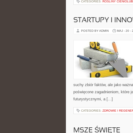
CATEGORIES:
ROŚLINY CIENIOLU
STARTUPY I INN
POSTED BY ADMIN
MAJ - 20 -
suchy zbiór faktów, ale jako ważn
poświęcone zagadnieniom, które je
futurystycznymi, a […]
CATEGORIES:
ZDROWIE I REGENE
MSZE ŚWIĘTE