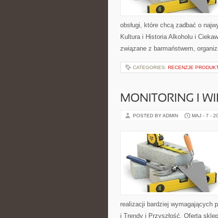
obsługi, które chcą zadbać o naj
Kultura i Historia Alkoholu i Cieka
związane z barmaństwem, organiza
CATEGORIES:
RECENZJE PRODUK
MONITORING I 
POSTED BY ADMIN
MAJ - 7 - 2
realizacji bardziej wymagających 
i Trendy i Przyszłość. Oferta skl