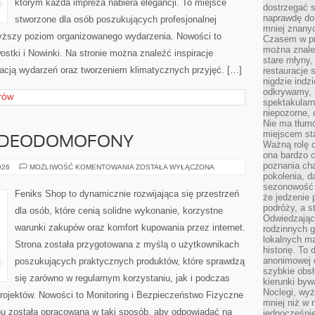
którym każda impreza nabiera elegancji. To miejsce
dostrzegać s
naprawdę do
stworzone dla osób poszukujących profesjonalnej
mniej znanyc
wyższy poziom organizowanego wydarzenia. Nowości to
Czasem w pro
można znaleź
wostki i Nowinki. Na stronie można znaleźć inspiracje
stare młyny,
cją wydarzeń oraz tworzeniem klimatycznych przyjęć. […]
restauracje 
nigdzie indz
odkrywamy, ż
TÓW
spektakularn
niepozorne, 
Nie ma tłumó
miejscem sta
WIDEODOMOFONY
Ważną rolę o
ona bardzo c
poznania cha
MONITORING
026
MOŻLIWOŚĆ KOMENTOWANIA
ZOSTAŁA WYŁĄCZONA
I
pokolenia, d
WIDEODOMOFONY
sezonowość i
Feniks Shop to dynamicznie rozwijająca się przestrzeń
że jedzenie 
podróży, a st
dla osób, które cenią solidne wykonanie, korzystne
Odwiedzając 
warunki zakupów oraz komfort kupowania przez internet.
rodzinnych g
lokalnych ma
Strona została przygotowana z myślą o użytkownikach
historię. To
anonimowej o
poszukujących praktycznych produktów, które sprawdzą
szybkie obsł
się zarówno w regularnym korzystaniu, jak i podczas
kierunki byw
Noclegi, wyż
projektów. Nowości to Monitoring i Bezpieczeństwo Fizyczne
mniej niż w 
epu została opracowana w taki sposób, aby odpowiadać na
jednocześni